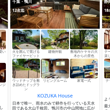
千葉・鴨川
静
12名迄
1
愛い
火を囲んで寛げる
建物外観
敷地内ケヤキの大
テ
ファイヤーピット
木からの景色
楽
ウッドチップを敷
リビングルーム
家電一式
テ
ンジ
き詰めたドッグラ
ン
KOZUKA House
よ
日本で唯一、雨水のみで耕作を行っている天水
最
し
田である大山千枚田。鴨川市の中山間地に広が