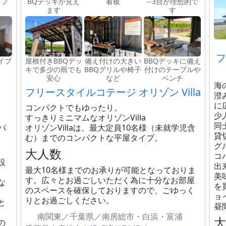
イプ
BQデッキが見え
看板
∼3台が理想的で
ます
す
フ
イプ
屋根付きBBQデッ
備え付けの大きい
BBQデッキに備え
キで多少の雨でも
BBQグリルや椅子
付けのテーブルや
安心
など
ベンチ
海
フリースタイルコテージ オリゾン Villa
澄
に
コンパクトでもゆったり。
少
すっきりミニマムなオリゾンVilla
同
パ
オリゾンVillaは、最大定員10名様（未就学児含
貸
む）までのコンパクトな平屋タイプ。
グ
大人数
コ
設
出
最大10名様までのお承りが可能となっておりま
美
す。広々とお過ごしいただく為に十分なお部屋
な
を
のスペースを確保しておりますので、ごゆっく
ョ
りとお過ごしください。
と
昼
南関東／千葉県／南房総市・白浜・富浦
の