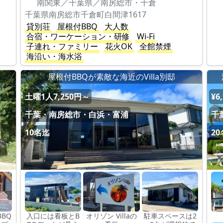
南関東／千葉県／南房総市・千倉
千葉県南房総市千倉町白間津1617
貸別荘
屋根付BBQ
大人数
合宿・ワーケーション・研修
Wi-Fi
子連れ・ファミリー
花火OK
全館禁煙
海沿い・海水浴
屋根付BBQが素敵な海近のVilla別邸
土曜1人7,250円～
¥6
千葉・南房総市・白浜・富浦
千
10名迄
2
BQ
入口には看板とB
オリゾン Villaの
駐車スペースは2