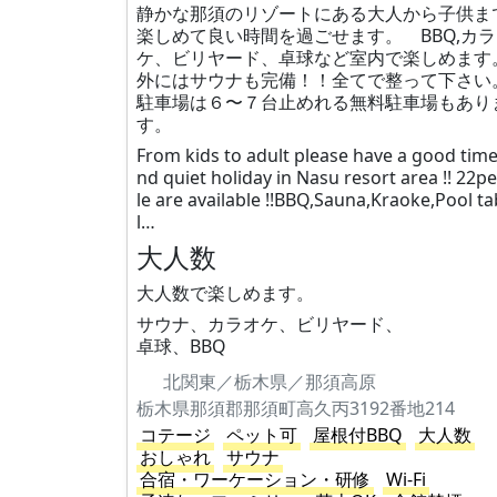
静かな那須のリゾートにある大人から子供ま
楽しめて良い時間を過ごせます。 BBQ,カ
ケ、ビリヤード、卓球など室内で楽しめます
外にはサウナも完備！！全てで整って下さい
駐車場は６〜７台止めれる無料駐車場もあり
す。
From kids to adult please have a good time
nd quiet holiday in Nasu resort area !! 22p
le are available !!BBQ,Sauna,Kraoke,Pool ta
l…
大人数
大人数で楽しめます。
サウナ、カラオケ、ビリヤード、
卓球、BBQ
北関東／栃木県／那須高原
栃木県那須郡那須町高久丙3192番地214
コテージ
ペット可
屋根付BBQ
大人数
おしゃれ
サウナ
合宿・ワーケーション・研修
Wi-Fi