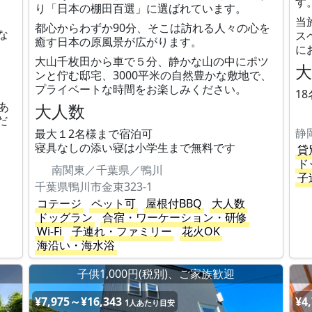
す
り「日本の棚田百選」に選ばれています。
当
都心からわずか90分、そこは訪れる人々の心を
な
ス
癒す日本の原風景が広がります。
に
大山千枚田から車で５分、静かな山の中にポツ
ンと佇む邸宅、3000平米の自然豊かな敷地で、
プライベートな時間をお楽しみください。
1
あ
大人数
だ
静
最大１2名様まで宿泊可
寝具なしの添い寝は小学生まで無料です
貸
ド
南関東／千葉県／鴨川
子
千葉県鴨川市金束323-1
コテージ
ペット可
屋根付BBQ
大人数
ドッグラン
合宿・ワーケーション・研修
Wi-Fi
子連れ・ファミリー
花火OK
海沿い・海水浴
子供1,000円(税別)、ご家族歓迎
¥7,975～¥16,343
¥4
1人あたり目安