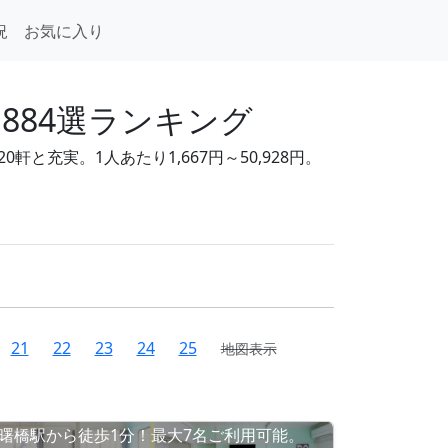
況
お気に入り
884選ランキング
と充実。1人あたり1,667円～50,928円。
21
22
23
24
25
地図表示
曙橋駅から徒歩1分！最大7名ご利用可能。