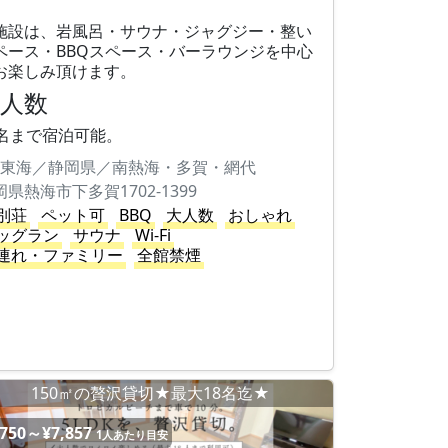
。
施設は、岩風呂・サウナ・ジャグジー・整い
ペース・BBQスペース・バーラウンジを中心
お楽しみ頂けます。
大人数
8名まで宿泊可能。
東海／静岡県／南熱海・多賀・網代
岡県熱海市下多賀1702-1399
別荘
ペット可
BBQ
大人数
おしゃれ
ッグラン
サウナ
Wi-Fi
連れ・ファミリー
全館禁煙
150㎡の贅沢貸切★最大18名迄★
,750～¥7,857
1人あたり目安