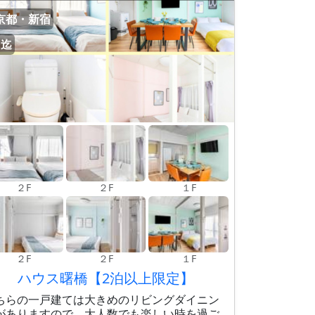
京都・新宿
名迄
２F
２F
１F
２F
２F
１F
ハウス曙橋【2泊以上限定】
ちらの一戸建ては大きめのリビングダイニン
がありますので、大人数でも楽しい時を過ご