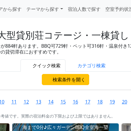
アから探す
テーマから探す
宿泊人数で探す
空室予約状
大型貸別荘コテージ・一棟貸し 
4軒あります。BBQ可729軒・ペット可316軒・温泉付き120軒
での貸切滞在におすすめです。
クイック検索
カテゴリ検索
検索条件を開く
10
11
12
13
14
15
16
17
18
19
20
参考値です。実際の宿泊料金の下限および上限ではありません。
海まで0分♪広々ガーデンBBQ全室海一望