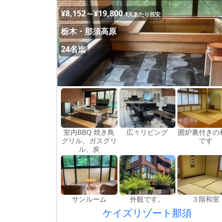
¥8,152～¥19,800
1人あたり目安
栃木・那須高原
24名迄
室内BBQ 焼き鳥
広々リビング
囲炉裏付きの
グリル、ガスグリ
です
ル、炭
サンルーム
外観です。
３階和室
ケイズリゾート那須