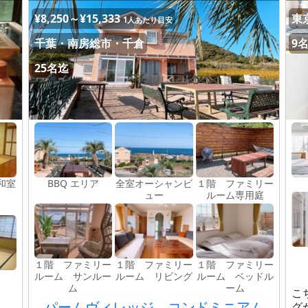
¥8,250～¥15,333
東
1人あたり目安
千葉・南房総市・千倉
9
25名迄
和室
BBQ エリア
全室オーシャンビ
１階 ファミリー
ュー
ルーム専用庭
１階 ファミリー
１階 ファミリー
１階 ファミリー
ルーム サンルー
ルーム リビング
ルーム ベッドル
ム
ーム
こ
パームヴィレッジ コンドミニアム
グ