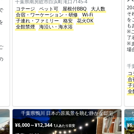
千葉県南房総市白浜町滝口7145-4
2
コテージ
ペット可
屋根付BBQ
大人数
で
そ
合宿・ワーケーション・研修
Wi-Fi
を
子連れ・ファミリー
格安
花火OK
を
も
全館禁煙
海沿い・海水浴
※
了
※
ご
場
の
千
コ
合
子
全
千葉県鴨川 日本の原風景を眺む静かな邸宅
¥6,000～¥12,344
¥6
1人あたり目安