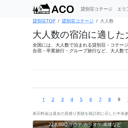
貸別荘コテージ
エリ
貸別荘TOP
貸別荘コテージ
大人数
大人数の宿泊に適した
全国には、大人数で泊まれる貸別荘・コテージが88
合宿・卒業旅行・グループ旅行など、大人数
1
2
3
4
5
6
7
8
9
表示料金は過去の見積り実績を統計的に示した中央
22名BBQ.サウナ.カラオケ.卓球など