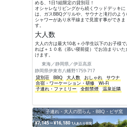
める、1日1組限定の貸別荘！
オシャレなリビングから続くウッドデッキに
は、ガスBBQグリルや、サウナと滝行のよう
シャワーがあり水平線まで見渡す事ができま
す。
大人数
大人の方は最大10名＋小学生以下のお子様で
れば＋１０名（添い寝前提）でお泊まりいた
けます。
東海／静岡県／伊豆高原
静岡県伊東市八幡野1759-717
貸別荘
BBQ
大人数
おしゃれ
サウナ
合宿・ワーケーション・研修
Wi-Fi
子連れ・ファミリー
全館禁煙
温泉近隣
子連れ・大人の団らん・BBQ・ピザ窯
¥7,145～¥16,180
1人あたり目安