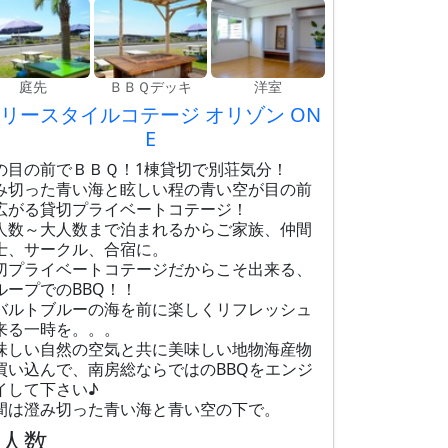
庭先
ＢＢＱデッキ
洋室
リースタイルコテージ オリゾン ON
E
の目の前でＢＢＱ！1棟貸切で別荘気分！
み切った青い海と眩しい程の青い空が目の前
広がる貸切プライベートコテージ！
人数～大人数まで泊まれるからご家族、仲間
士、サークル、合宿に。
切プライベートコテージだからこそ出来る、
ループでのBBQ！！
バルトブルーの海を前に楽しくリフレッシュ
来る一時を。。。
味しい自然の空気と共に美味しい地物海産物
買い込んで、南房総ならではのBBQをエンジ
イして下さい♪
間は澄み切った青い海と青い空の下で。
大人数