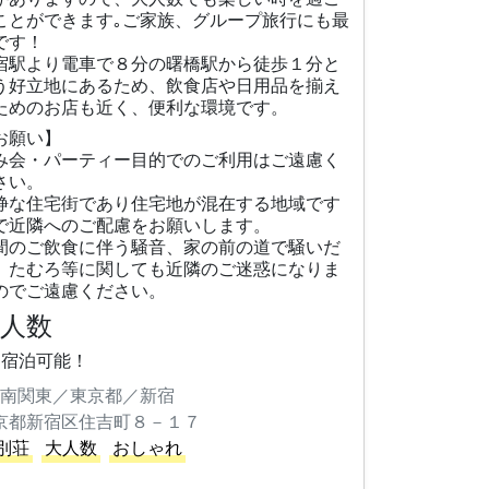
ことができます｡ご家族、グループ旅行にも最
です！
宿駅より電車で８分の曙橋駅から徒歩１分と
う好立地にあるため、飲食店や日用品を揃え
ためのお店も近く、便利な環境です。
お願い】
み会・パーティー目的でのご利用はご遠慮く
さい。
静な住宅街であり住宅地が混在する地域です
で近隣へのご配慮をお願いします。
間のご飲食に伴う騒音、家の前の道で騒いだ
、たむろ等に関しても近隣のご迷惑になりま
のでご遠慮ください。
大人数
名宿泊可能！
南関東／東京都／新宿
京都新宿区住吉町８－１７
別荘
大人数
おしゃれ