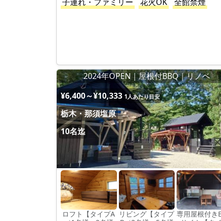
子連れ・ファミリー
花火OK
全館禁煙
2024年OPEN｜屋根付BBQ｜リノベ
¥6,400～¥10,333
1人あたり目安
栃木・那須塩原
10名迄
ロフト【タイプA
リビング【タイプ
専用屋根付きB