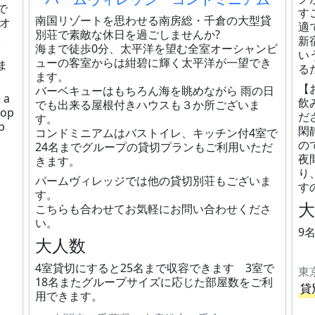
で
す
南国リゾートを思わせる南房総・千倉の大型貸
ラオ
適
別荘で素敵な休日を過ごしませんか?
。
新
海まで徒歩0分、太平洋を望む全室オーシャンビ
。
い
ューの客室からは紺碧に輝く太平洋が一望でき
ま
る
ます。
【
バーベキューはもちろん海を眺めながら 雨の日
 a
飲
でも出来る屋根付きハウスも３か所ございま
eop
だ
す。
b
閑
コンドミニアムはバストイレ、キッチン付4室で
の
24名までグループの貸切プランもご利用いただ
夜
きます。
り
パームヴィレッジでは他の貸切別荘もございま
す
す。
こちらも合わせてお気軽にお問い合わせくださ
い。
9
大人数
4室貸切にすると25名まで収容できます 3室で
東
18名またグループサイズに応じた部屋数をご利
貸
用できます。