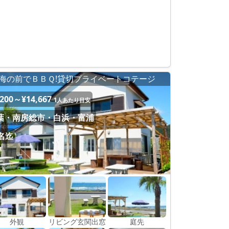
海の前でＢＢＱ!貸切プライベートコテージ
,200～¥14,667
1人あたり目安
葉・南房総市・白浜・富浦
0名迄
外観
リビング玄関出窓
庭先