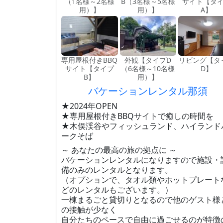
（1名様～2名様
B（3名様～5名様
サイト【タ
用）】
用）】
A】
専用屋根付きBBQ
外観【タイプD
リビング【タ
サイト【タイプ
（6名様～10名様
D】
B】
用）】
バケーションレンタル那須
★2024年OPEN
★専用屋根付きBBQサイトで癒しの時間を
★木俣渓谷やフィッシュランド、ハイランド
ークそば
～ あなたの最高の旅の拠点に ～
バケーションレンタルになりますので施設・
備のみのレンタルとなります。
（オプションで、タオル類やホットプレート
どのレンタルもございます。）
一棟まるごと貸切りとなるので他のゲスト様
の接触が少なく
自分たちのペースで自由に過ごせるのが特徴