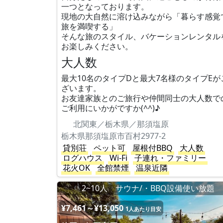
一つとなっております。
現地の大自然に溶け込みながら「暮らす感覚
旅を満喫する」
そんな旅のスタイル、バケーションレンタル
お楽しみください。
大人数
最大10名のタイプDと最大7名様のタイプEが
ざいます。
お友達家族とのご旅行や仲間同士の大人数で
ご利用にいかがですか(^^)♪
北関東／栃木県／那須塩原
栃木県那須塩原市百村2977-2
貸別荘
ペット可
屋根付BBQ
大人数
ログハウス
Wi-Fi
子連れ・ファミリー
花火OK
全館禁煙
温泉近隣
2~10人 サウナ/・BBQ設備使い放題
¥7,461～¥13,050
1人あたり目安