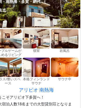
岡・南熱海・多賀・網代
8名迄
ーブルゲームが
寝室
岩風呂
しめるリビング
ラス/整いスペ
本格フィンランド
サウナ中
ース
サウナ
アリビオ 南熱海
うこそアリビオ下多賀へ！
大宿泊人数18名までの大型貸別荘となりま