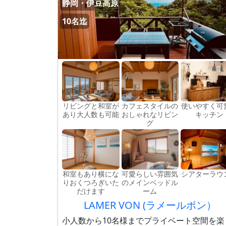
静岡・伊豆高原
10名迄
リビングと和室が
カフェスタイルの
使いやすく可
あり大人数も可能
おしゃれなリビン
キッチン
グ
和室もあり横にな
可愛らしい雰囲気
シアターラウ
りおくつろぎいた
のメインベッドル
だけます
ーム
LAMER VON (ラメールボン）
小人数から10名様までプライベート空間を楽