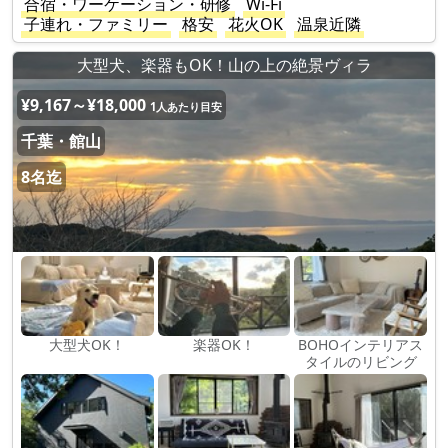
合宿・ワーケーション・研修
Wi-Fi
子連れ・ファミリー
格安
花火OK
温泉近隣
大型犬、楽器もOK！山の上の絶景ヴィラ
¥9,167～¥18,000
1人あたり目安
千葉・館山
8名迄
大型犬OK！
楽器OK！
BOHOインテリアス
タイルのリビング