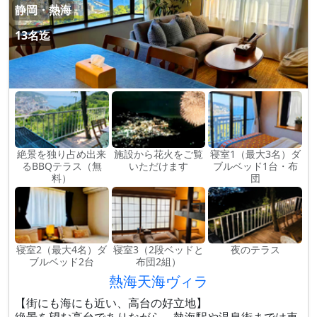
静岡・熱海
13名迄
絶景を独り占め出来
施設から花火をご覧
寝室1（最大3名）ダ
るBBQテラス（無
いただけます
ブルベッド1台・布
料）
団
寝室2（最大4名）ダ
寝室3（2段ベッドと
夜のテラス
ブルベッド2台
布団2組）
熱海天海ヴィラ
【街にも海にも近い、高台の好立地】