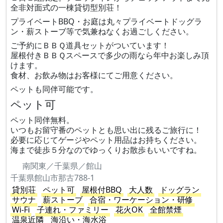
全非対面式の一棟貸切型別荘！
プライベートBBQ・お庭は丸々プライベートドッグラ
ン・薪ストーブ等で気兼ねなくお過ごしください。
ご予約にＢＢＱ道具セットがついています！
屋根付きＢＢＱスペースで多少の雨なら年中お楽しみ頂
けます。
食材、お飲み物はお客様にてご用意ください。
ペットも同伴可能です。
ペット可
ペット同伴無料。
いつもお留守番のペットとも思い出に残るご旅行に！
必要に応じてゲージやペット用品はお持ちください。
海まで徒歩５分なのでゆっくりお散歩もいいですね。
南関東／千葉県／館山
千葉県館山市那古788-1
貸別荘
ペット可
屋根付BBQ
大人数
ドッグラン
サウナ
薪ストーブ
合宿・ワーケーション・研修
Wi-Fi
子連れ・ファミリー
花火OK
全館禁煙
温泉近隣
海沿い・海水浴