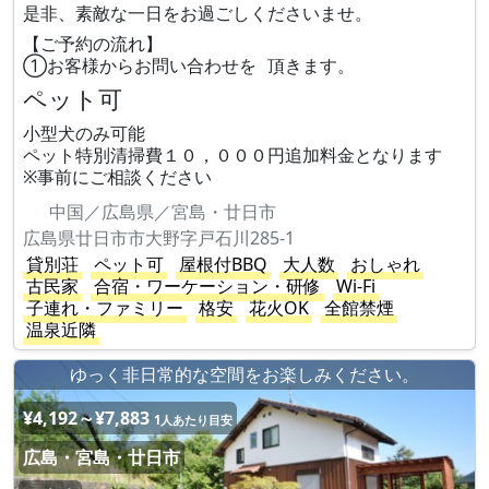
是非、素敵な一日をお過ごしくださいませ。
【ご予約の流れ】
①お客様からお問い合わせを 頂きます。
ペット可
小型犬のみ可能
ペット特別清掃費１０，０００円追加料金となります
※事前にご相談ください
中国／広島県／宮島・廿日市
広島県廿日市市大野字戸石川285-1
貸別荘
ペット可
屋根付BBQ
大人数
おしゃれ
古民家
合宿・ワーケーション・研修
Wi-Fi
子連れ・ファミリー
格安
花火OK
全館禁煙
温泉近隣
ゆっく非日常的な空間をお楽しみください。
¥4,192～¥7,883
1人あたり目安
広島・宮島・廿日市