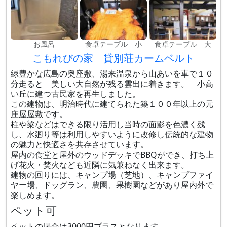
お風呂
食卓テーブル 小
食卓テーブル 大
こもれびの家 貸別荘カームベルト
緑豊かな広島の奥座敷、湯来温泉から山あいを車で１０
分走ると 美しい大自然が残る雲出に着きます。 小高
い丘に建つ古民家を再生しました。
この建物は、明治時代に建てられた築１００年以上の元
庄屋屋敷です。
柱や梁などはできる限り活用し当時の面影を色濃く残
し、水廻り等は利用しやすいように改修し伝統的な建物
の魅力と快適さを共存させています。
屋内の食堂と屋外のウッドデッキでBBQができ、打ち上
げ花火・焚火なども近隣に気兼ねなく出来ます。
建物の回りには、キャンプ場（芝地）、キャンプファイ
ヤー場、ドッグラン、農園、果樹園などがあり屋内外で
楽しめます。
ペット可
ペットの場合は3000円プラスとなります。