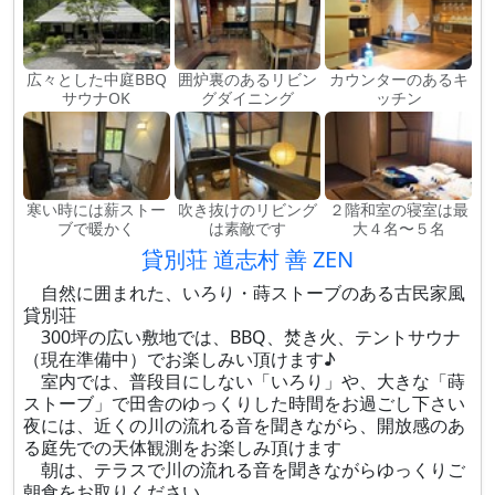
広々とした中庭BBQ
囲炉裏のあるリビン
カウンターのあるキ
サウナOK
グダイニング
ッチン
寒い時には薪ストー
吹き抜けのリビング
２階和室の寝室は最
ブで暖かく
は素敵です
大４名〜５名
貸別荘 道志村 善 ZEN
自然に囲まれた、いろり・蒔ストーブのある古民家風
貸別荘
300坪の広い敷地では、BBQ、焚き火、テントサウナ
（現在準備中）でお楽しみい頂けます♪
室内では、普段目にしない「いろり」や、大きな「蒔
ストーブ」で田舎のゆっくりした時間をお過ごし下さい
夜には、近くの川の流れる音を聞きながら、開放感のあ
る庭先での天体観測をお楽しみ頂けます
朝は、テラスで川の流れる音を聞きながらゆっくりご
朝食をお取りください