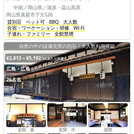
中国／岡山県／湯原・蒜山高原
岡山県真庭市下方526
貸別荘
ペット可
BBQ
大人数
合宿・ワーケーション・研修
Wi-Fi
子連れ・ファミリー
全館禁煙
自然の中の設備充実の別荘！大人数利用可能
¥2,813～¥5,192
1人あたり目安
広島・広島
26名迄
玄関 夜
玄関 中
居間