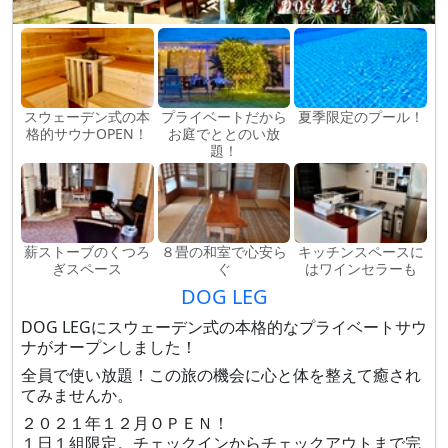
スウェーデン式の本
プライベートだから
夏季限定のプール！
格的サウナOPEN！
お庭でととのい放
題！
薪ストーブのくつろ
８畳の和室で心安ら
キッチンスペースに
ぎスペース
ぐ
はワインセラーも
DOG LEG
DOG LEGにスウェーデン式の本格的なプライベートサウ
ナがオープンしました！
全員で使い放題！この旅の機会に心と体を整えて癒され
てみませんか。
２０２１年１２月ＯＰＥＮ！
１日１組限定。チェックインからチェックアウトまで完