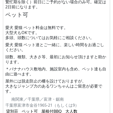
繁忙期を除く）前日にご予約がない場合のみ可。確定は
2日前になります。
ペット可
愛犬 愛猫 ペット料金は無料です。
大型犬もOKです。
多頭、頭数についてはお気軽にご相談ください。
愛犬 愛猫 ペット達とご一緒に、楽しい時間をお過ごし
ください。
頭数、種類、大きさ等、最初にお知らせ頂けますと助か
ります。
＊バナナハウス敷地内、施設室内も含め、ペット達も自
由に遊べます。
屋外には脱走防止の柵を設けておりますが、
大きなジャンプ力のあるワンちゃんはご留意が必要で
す。
南関東／千葉県／富津・鋸南
千葉県富津市金谷1965-21（もしくは9）
貸別荘
ペット可
屋根付BBQ
大人数