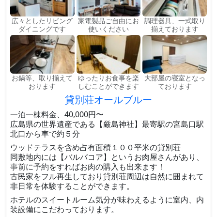
広々としたリビング
家電製品ご自由にお
調理器具、一式取り
ダイニングです
使いください
揃えております
お鍋等、取り揃えて
ゆったりお食事を楽
大部屋の寝室となっ
おります
しむことができます
ております
貸別荘オールブルー
一泊一棟料金、40,000円〜
広島県の世界遺産である【厳島神社】最寄駅の宮島口駅
北口から車で約５分
ウッドテラスを含め占有面積１００平米の貸別荘
同敷地内には【バルバコア】というお肉屋さんがあり、
事前に予約をすればお肉の購入も出来ます！
古民家をフル再生しており貸別荘周辺は自然に囲まれて
非日常を体験することができます。
ホテルのスイートルーム気分が味わえるように室内、内
装設備にこだわっております。