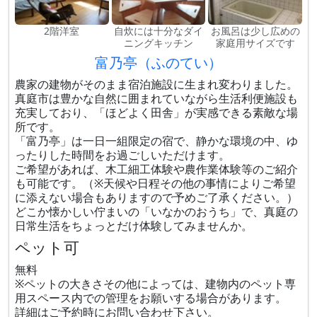
2階洋室
自炊には十分なダイ
お風呂は少し広めの
ニングキッチン
家庭用サイズです
富乃亭（ふのてい）
農家の建物がそのまま宿泊施設に生まれ変わりました。
真庭市は豊かな自然に囲まれていながら生活利便施設も
充実しており、「ほどよく田舎」が実感できる素敵な場
所です。
「富乃亭」は一日一組限定の宿で、静かな環境の中、ゆ
ったりした時間をお過ごしいただけます。
ご希望があれば、木工細工体験や農作業体験等のご紹介
も可能です。（※天候や日程その他の事情によりご希望
に添えない場合もありますので予めご了承ください。）
どこか懐かしい佇まいの「いなかのおうち」で、真庭の
日常生活をちょっとだけ体験してみませんか。
ペット可
無料
※ペットの大きさその他によっては、建物内のペット専
用スペース内での管理をお願いする場合があります。
詳細はご予約時にお問い合わせ下さい。