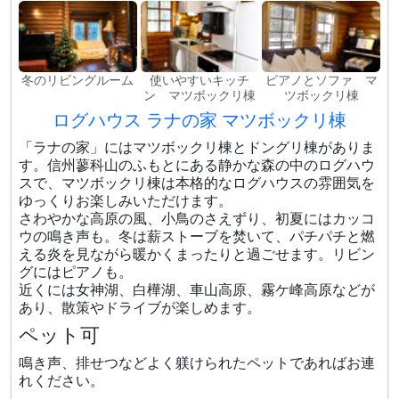
冬のリビングルーム
使いやすいキッチ
ピアノとソファ マ
ン マツボックリ棟
ツボックリ棟
ログハウス ラナの家 マツボックリ棟
「ラナの家」にはマツボックリ棟とドングリ棟がありま
す。信州蓼科山のふもとにある静かな森の中のログハウ
スで、マツボックリ棟は本格的なログハウスの雰囲気を
ゆっくりお楽しみいただけます。
さわやかな高原の風、小鳥のさえずり、初夏にはカッコ
ウの鳴き声も。冬は薪ストーブを焚いて、パチパチと燃
える炎を見ながら暖かくまったりと過ごせます。リビン
グにはピアノも。
近くには女神湖、白樺湖、車山高原、霧ケ峰高原などが
あり、散策やドライブが楽しめます。
ペット可
鳴き声、排せつなどよく躾けられたペットであればお連
れください。