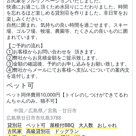
古民家をフルリノベーションいたしました。
快適にお過ごし頂くため水回りにこだわりました。時間
を忘れるほど楽しめる貸別荘を作りました。非日常をお
楽しみください。
自然に囲まれ、気持ちの良い時間を過ごせます。スキー
場、ゴルフ場、牧場、農園等、たくさんの良いものに囲
まれています。
【ご予約の流れ】
①お客様からお問い合わせを 頂きます。
②弊社からお見積金額をご提示致します。
③金額の確認後、予約のお申し込みをお願い致します。
④弊社からメールにてお客様へ支払いについての案内文
を送付します。
ペット可
ペット同伴費用10,000円【トイレのしつけができてるわ
んちゃんのみ。猫不可】
中国／広島県／宮島・廿日市
広島県廿日市市玖島3788
貸別荘
ペット可
屋根付BBQ
大人数
おしゃれ
古民家
高級貸別荘
ドッグラン