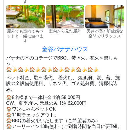
す
屋外でも室内でもペ
室内から見た屋外
天井が高く解放感な
ットと一緒に遊べま
空間でリラックス
す
金谷バナナハウス
バナナの木のコテージでBBQ、焚き火、花火を楽しも
う！
🏠🍌🏠🍌🏠🍌🏠🍌🏠🍌🏠🍌🏠🍌🏠🍌
ペット料金、駐車場代、 着火剤、 焼き網、炭、薪、施
設の全設備使用料、リネン代、ゴミ処分費、清掃代込
み。
🏠8名様まで一律料金 1泊 58,000円
GW、夏季,年末,元旦のみ 1泊 62,000円
🏠ワンにゃんペットOK
🏠11時チェックアウト。
🏠BBQの着火をいたします（ご希望者のみ）
🏠アーリーイン13時無料（ご到着時間を当日に要Tell。