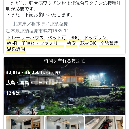
・ただし、狂犬病ワクチンおよび混合ワクチンの接種証
明が必要です。
・また、下記お願いいたします。
北関東／栃木県／那須塩原
栃木県那須塩原市鴫内1939-11
トレーラーハウス
ペット可
BBQ
ドッグラン
Wi-Fi
子連れ・ファミリー
格安
花火OK
全館禁煙
温泉近隣
時間を忘れる貸別荘
¥2,813～¥6,250
1人あたり目安
広島・宮島・廿日市
12名迄