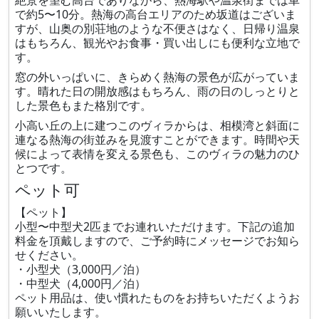
絶景を望む高台でありながら、熱海駅や温泉街までは車
で約5〜10分。熱海の高台エリアのため坂道はございま
すが、山奥の別荘地のような不便さはなく、日帰り温泉
はもちろん、観光やお食事・買い出しにも便利な立地で
す。
窓の外いっぱいに、きらめく熱海の景色が広がっていま
す。晴れた日の開放感はもちろん、雨の日のしっとりと
した景色もまた格別です。
小高い丘の上に建つこのヴィラからは、相模湾と斜面に
連なる熱海の街並みを見渡すことができます。時間や天
候によって表情を変える景色も、このヴィラの魅力のひ
とつです。
ペット可
【ペット】
小型〜中型犬2匹までお連れいただけます。下記の追加
料金を頂戴しますので、ご予約時にメッセージでお知ら
せください。
・小型犬（3,000円／泊）
・中型犬（4,000円／泊）
ペット用品は、使い慣れたものをお持ちいただくようお
願いいたします。