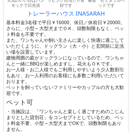
天気のいい日はハン
リビング日当たり良
寝室 セミダブルベ
モックで日光浴
好です
ッドです
トレーラーハウス INASARAH
基本料金3名様で平日￥16000、休日／休前日￥20000。
さらに、小型～大型犬までＯＫ、頭数制限もなく、ペッ
ト料金も不要です。
また、ワンちゃんや飼い主さんに楽しく快適に過ごして
いただくように、ドッグラン（大・小）と玄関前に足洗
い場を設置しています。
建物周囲の庭がドッグランになっているので、ワンちゃ
んと一緒にBBQが楽しめますし、花火もＯＫです。
お一人様・お二人様でもご利用しやすいよう少人数割引
もあり、お一人利用のお客様にも多数ご利用いただいて
おります。
ペットを飼っていないファミリーやカップルの方も大歓
迎です。
ペット可
・当施設は、「ワンちゃんと楽しく過ごすためのこじん
まりとした貸別荘」をコンセプトとしているため、ペッ
ト料金不要、小型～大型犬までOKで、頭数制限もあり
ません。