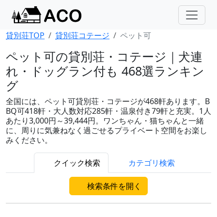
貸別荘TOP
貸別荘コテージ
ペット可
ペット可の貸別荘・コテージ｜犬連
れ・ドッグラン付も 468選ランキン
グ
全国には、ペット可貸別荘・コテージが468軒あります。B
BQ可418軒・大人数対応285軒・温泉付き79軒と充実。1人
あたり3,000円～39,444円。ワンちゃん・猫ちゃんと一緒
に、周りに気兼ねなく過ごせるプライベート空間をお楽し
みください。
クイック検索
カテゴリ検索
検索条件を開く