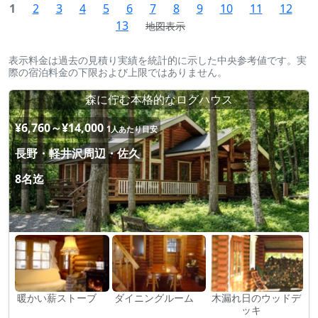
1
2
3
4
5
6
7
8
9
10
11
12
13
地図表示
表示料金は過去の見積り実績を統計的に示した中央参考値です。実
際の宿泊料金の下限および上限ではありません。
森に佇む本格的なログハウス
¥6,760～¥14,000
1人あたり目安
長野・軽井沢周辺・佐久
8名迄
暖かい薪ストーブ
ダイニングルーム
木漏れ日のウッドデ
ッキ