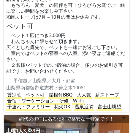
もちろん「愛犬」の同伴も可！ひろびろお庭でご一緒
に楽しい時間をお楽しみ下さい
※蒔ストーブは7月～10月の間はお休みです。
ペット可
ペット１匹につき3,000円
わんちゃんに限らせて頂きます。
広々とした庭先で、ペットも一緒にお過ごし下さい。
室内ではペットの寝室への入室、添い寝はご遠慮くだ
さい。
２名様+ペットでのご宿泊の場合、多少のお値引き可
能です。お問い合わせください。
甲信越／山梨県／大月・都留
山梨県南都留郡道志村下善之木10081
貸別荘
ペット可
屋根付BBQ
大人数
薪ストーブ
合宿・ワーケーション・研修
Wi-Fi
子連れ・ファミリー
花火OK
温泉近隣
富士山眺望
網代の街中にある便利で格安な一軒家です！
土曜1人3,333円～