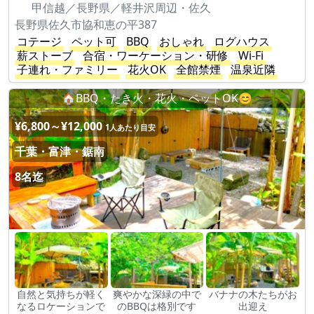
甲信越／長野県／軽井沢周辺・佐久
長野県佐久市協和恵の平387
コテージ
ペット可
BBQ
おしゃれ
ログハウス
薪ストーブ
合宿・ワーケーション・研修
Wi-Fi
子連れ・ファミリー
花火OK
全館禁煙
温泉近隣
🏠BBQ・たき火・花火・ペットOK😊
¥6,800～¥12,000
1人あたり目安
千葉・富津・鋸南
8名迄
自然と気持ちが軽く
爽やかな深緑の中で
バナナの木たちがお
なるロケーションで
のBBQは格別です
出迎え