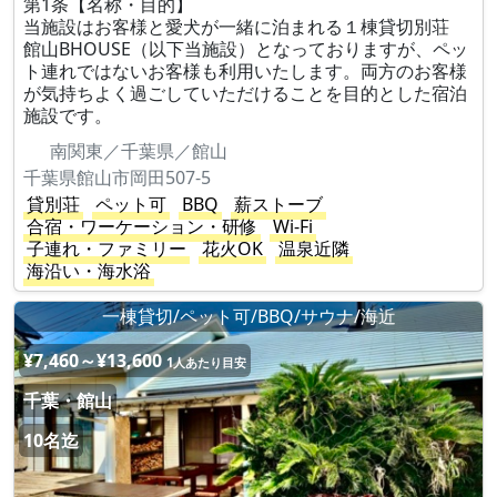
第1条【名称・目的】
当施設はお客様と愛犬が一緒に泊まれる１棟貸切別荘
館山BHOUSE（以下当施設）となっておりますが、ペッ
ト連れではないお客様も利用いたします。両方のお客様
が気持ちよく過ごしていただけることを目的とした宿泊
施設です。
南関東／千葉県／館山
千葉県館山市岡田507-5
貸別荘
ペット可
BBQ
薪ストーブ
合宿・ワーケーション・研修
Wi-Fi
子連れ・ファミリー
花火OK
温泉近隣
海沿い・海水浴
一棟貸切/ペット可/BBQ/サウナ/海近
¥7,460～¥13,600
1人あたり目安
千葉・館山
10名迄