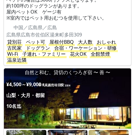
約100坪のドッグランがあります。
屋内ペットOK ゲージ有
※室内ではペット用おむつを使用して下さい。
中国／広島県／広島
広島県広島市佐伯区湯来町多田309
貸別荘
ペット可
屋根付BBQ
大人数
おしゃれ
古民家
ドッグラン
合宿・ワーケーション・研修
Wi-Fi
子連れ・ファミリー
花火OK
全館禁煙
温泉近隣
自然と和む、貸切のくつろぎ宿 〜 善 〜
¥4,500～¥9,000
1人あたり目安
山梨・大月・都留
10名迄