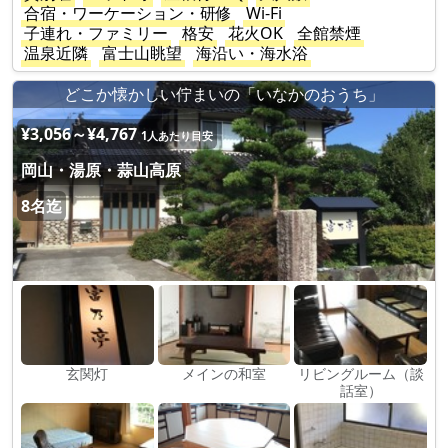
合宿・ワーケーション・研修
Wi-Fi
子連れ・ファミリー
格安
花火OK
全館禁煙
温泉近隣
富士山眺望
海沿い・海水浴
どこか懐かしい佇まいの「いなかのおうち」
¥3,056～¥4,767
1人あたり目安
岡山・湯原・蒜山高原
8名迄
玄関灯
メインの和室
リビングルーム（談
話室）