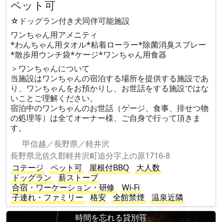
ペット可
☆ドッグラン付き犬同伴可能施設
ワンちゃん用アメニティ
*わんちゃん用タオル*粘着ローラー*除菌消臭スプレー
*散歩用ウンチ袋*ケージ*ワンちゃん用食器
＞ワンちゃんについて
当施設はワンちゃんの宿泊する場所を提供する施設であ
り、ワンちゃんをお預かりし、お世話をする施設ではな
いことご理解ください。
宿泊中のワンちゃんのお世話（ゲージ、食事、排せつ物
の処理等）は全てオーナー様、ご自身で行って頂きま
す。
甲信越／長野県／軽井沢
長野県北佐久郡軽井沢町追分字上の原1716-8
コテージ
ペット可
屋根付BBQ
大人数
ドッグラン
薪ストーブ
合宿・ワーケーション・研修
Wi-Fi
子連れ・ファミリー
格安
全館禁煙
温泉近隣
時間を忘れる貸別荘