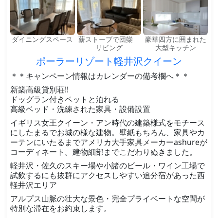
ダイニングスペース
薪ストーブで団欒
豪華四方に囲まれた
リビング
大型キッチン
ポーラーリゾート軽井沢クイーン
＊＊キャンペーン情報はカレンダーの備考欄へ＊＊
新築高級貸別荘!!
ドッグラン付きペットと泊れる
高級ベッド・洗練された家具・設備設置
イギリス女王クイーン・アン時代の建築様式をモチース
にしたまるでお城の様な建物。壁紙もちろん、家具やカ
ーテンにいたるまでアメリカ大手家具メーカーashureが
コーディネート。建物細部までこだわりぬきました。
軽井沢・佐久のスキー場や小諸のビール・ワイン工場で
試飲するにも抜群にアクセスしやすい追分宿があった西
軽井沢エリア
アルプス山脈の壮大な景色・完全プライベートな空間が
特別な滞在をお約束します。