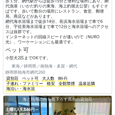
歩１分、網代駅からは徒歩15分と便利な場所にあり、網
代漁港（いかだ釣りの東海、海上釣堀太公望）もすぐそ
ばです。歩いて数分の場所にレストラン、食堂、郵便
局、商店などがあります。
網代海水浴場まで徒歩14分、長浜海水浴場まで車で6
分、宇佐美海水浴場まで車で12分と海水浴場へのアクセ
スは抜群です。
インターネットの回線スピードが速いので（NURO
光）、ワーケーションにも最適です。
ペット可
小型犬2匹までOKです。
東海／静岡県／南熱海・多賀・網代
静岡県熱海市網代260
貸別荘
ペット可
大人数
Wi-Fi
子連れ・ファミリー
格安
全館禁煙
温泉近隣
海沿い・海水浴
海と熱海の街を見下ろす高台の貸別荘
土曜1人9,846円～