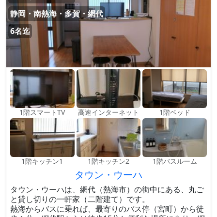
静岡・南熱海・多賀・網代
6名迄
1階スマートTV
高速インターネット
1階ベッド
1階キッチン1
1階キッチン2
1階バスルーム
タウン・ウーハ
タウン・ウーハは、網代（熱海市）の街中にある、丸ご
と貸し切りの一軒家（二階建て）です。
熱海からバスに乗れば、最寄りのバス停（宮町）から徒