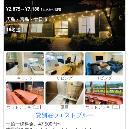
¥2,875～¥7,188
1人あたり目安
広島・宮島・廿日市
16名迄
キッチン
リビング
リビング
ウッドデッキ【上】
風呂
ウッドデッキ【上】
貸別荘ウエストブルー
一泊一棟料金、47,500円〜