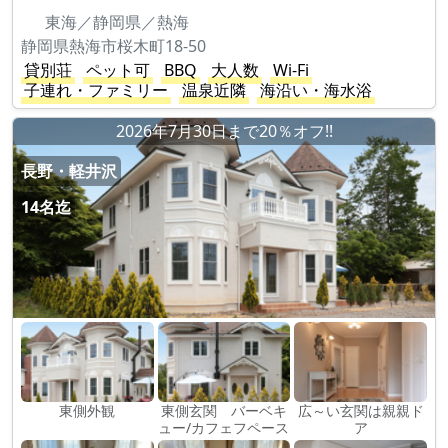
東海／静岡県／熱海
静岡県熱海市桜木町18-50
貸別荘
ペット可
BBQ
大人数
Wi-Fi
子連れ・ファミリー
温泉近隣
海沿い・海水浴
2026年7月30日まで20％オフ!!
長野・軽井沢
14名迄
東側外観
東側玄関 バーベキ
広～い玄関は親親ド
ュー/カフェフペース
ア