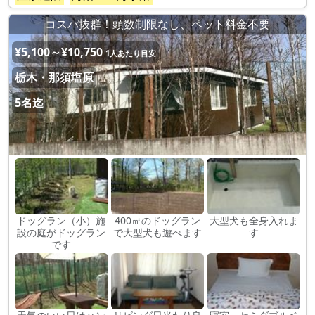
コスパ抜群！頭数制限なし、ペット料金不要
¥5,100～¥10,750
1人あたり目安
栃木・那須塩原
5名迄
ドッグラン（小）施
400㎡のドッグラン
大型犬も全身入れま
設の庭がドッグラン
で大型犬も遊べます
す
です