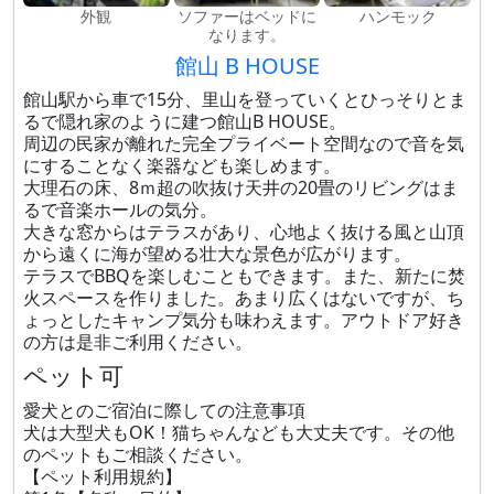
外観
ソファーはベッドに
ハンモック
なります。
館山 B HOUSE
館山駅から車で15分、里山を登っていくとひっそりとま
るで隠れ家のように建つ館山B HOUSE。
周辺の民家が離れた完全プライベート空間なので音を気
にすることなく楽器なども楽しめます。
大理石の床、8ｍ超の吹抜け天井の20畳のリビングはま
るで音楽ホールの気分。
大きな窓からはテラスがあり、心地よく抜ける風と山頂
から遠くに海が望める壮大な景色が広がります。
テラスでBBQを楽しむこともできます。また、新たに焚
火スペースを作りました。あまり広くはないですが、ち
ょっとしたキャンプ気分も味わえます。アウトドア好き
の方は是非ご利用ください。
ペット可
愛犬とのご宿泊に際しての注意事項
犬は大型犬もOK！猫ちゃんなども大丈夫です。その他
のペットもご相談ください。
【ペット利用規約】