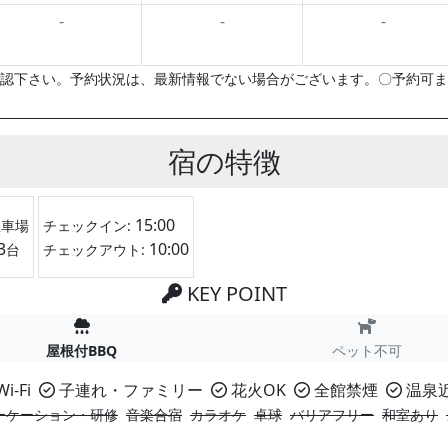
-
-
-
認下さい。予約状況は、最新情報でない場合がございます。〇予約可ま
宿の特徴
15:00
駐車場
チェックイン:
3
10:00
台
チェックアウト:
KEY POINT
屋根付BBQ
ペット不可
i-Fi
子連れ・ファミリー
花火OK
全館禁煙
温泉
ーケーション・研修
音楽合宿
カラオケ
卓球
バリアフリー
和室あり