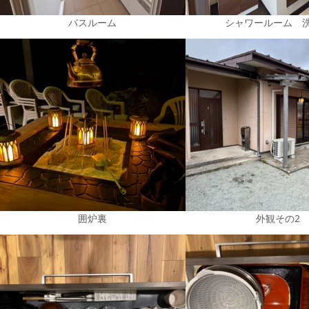
バスルーム
シャワールーム 
囲炉裏
外観その2