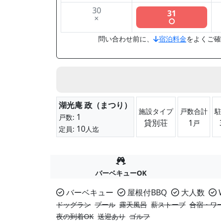
30
31
×
○
問い合わせ前に、
宿泊料金
をよくご確
湖光庵 政（まつり）
施設タイプ
戸数合計
1
戸数:
貸別荘
1
戸
10
定員:
人迄
バーベキューOK
バーベキュー
屋根付BBQ
大人数
W
ドッグラン
プール
露天風呂
薪ストーブ
合宿・ワ
夜の到着OK
送迎あり
ゴルフ