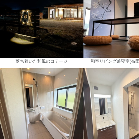
落ち着いた和風のコテージ
和室リビング兼寝室(布