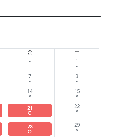
金
土
-
1
-
7
8
-
-
14
15
×
×
22
21
×
○
29
28
×
○