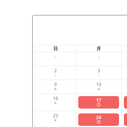
日
月
-
-
2
3
-
-
9
10
×
×
16
17
×
○
23
24
×
○