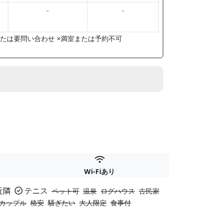
-
-
たは要問い合わせ ×満室または予約不可
Wi-Fiあり
近隣
テニス
ペット可
温泉
ログハウス
古民家
カップル
格安
騒ぎたい
大人限定
食事付