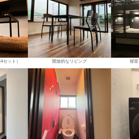
団4セット）
開放的なリビング
寝室