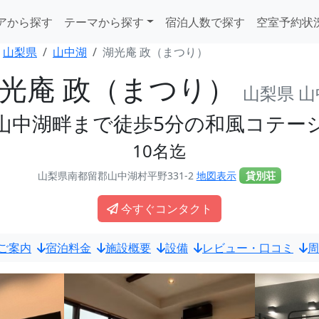
アから探す
テーマから探す
宿泊人数で探す
空室予約状
山梨県
山中湖
湖光庵 政（まつり）
光庵 政（まつり）
山梨県 山
山中湖畔まで徒歩5分の和風コテー
10名迄
山梨県南都留郡山中湖村平野331-2
地図表示
貸別荘
今すぐコンタクト
ご案内
宿泊料金
施設概要
設備
レビュー・口コミ
周