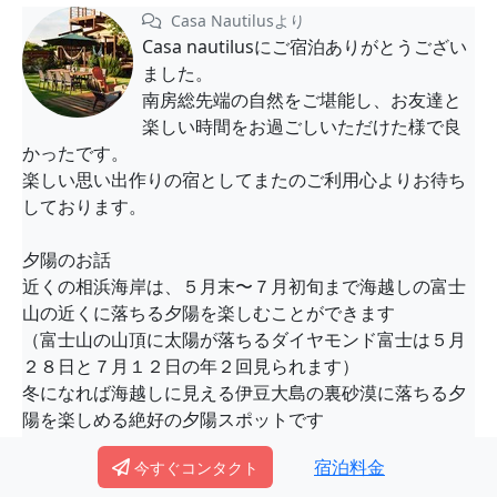
Casa Nautilusより
Casa nautilusにご宿泊ありがとうござい
ました。
南房総先端の自然をご堪能し、お友達と
楽しい時間をお過ごしいただけた様で良
かったです。
楽しい思い出作りの宿としてまたのご利用心よりお待ち
しております。
夕陽のお話
近くの相浜海岸は、５月末〜７月初旬まで海越しの富士
山の近くに落ちる夕陽を楽しむことができます
（富士山の山頂に太陽が落ちるダイヤモンド富士は５月
２８日と７月１２日の年２回見られます）
冬になれば海越しに見える伊豆大島の裏砂漠に落ちる夕
陽を楽しめる絶好の夕陽スポットです
宿泊料金
今すぐコンタクト
？ ？ グループ旅行 投稿日2023-10-19