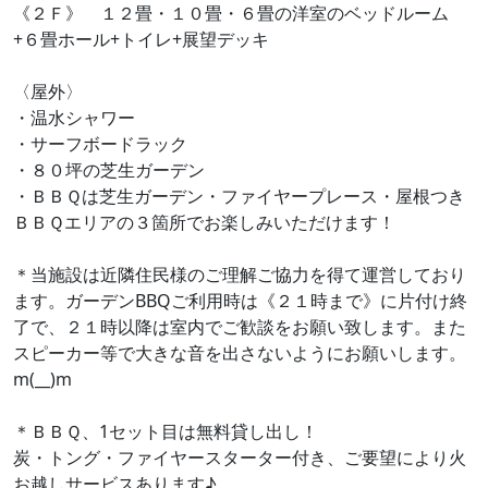
《２Ｆ》 １２畳・１０畳・６畳の洋室のベッドルーム
+６畳ホール+トイレ+展望デッキ
〈屋外〉
・温水シャワー
・サーフボードラック
・８０坪の芝生ガーデン
・ＢＢＱは芝生ガーデン・ファイヤープレース・屋根つき
ＢＢＱエリアの３箇所でお楽しみいただけます！
＊当施設は近隣住民様のご理解ご協力を得て運営しており
ます。ガーデンBBQご利用時は《２１時まで》に片付け終
了で、２１時以降は室内でご歓談をお願い致します。また
スピーカー等で大きな音を出さないようにお願いします。
m(__)m
＊ＢＢＱ、1セット目は無料貸し出し！
炭・トング・ファイヤースターター付き、ご要望により火
お越しサービスあります♪