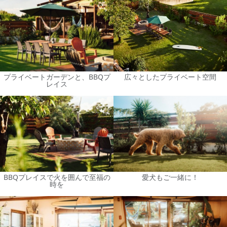
プライベートガーデンと、BBQプ
広々としたプライベート空間
レイス
BBQプレイスで火を囲んで至福の
愛犬もご一緒に！
時を