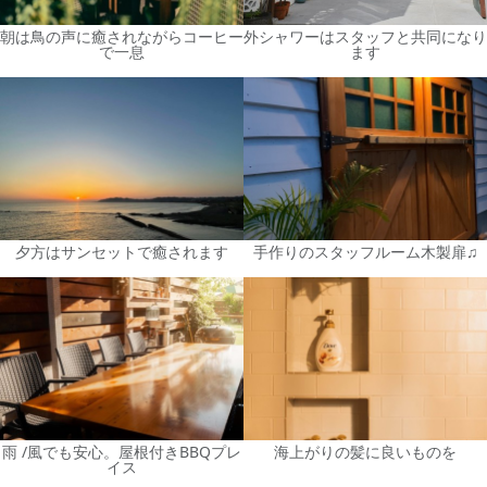
朝は鳥の声に癒されながらコーヒー
外シャワーはスタッフと共同になり
で一息
ます
夕方はサンセットで癒されます
手作りのスタッフルーム木製扉♫
雨 /風でも安心。屋根付きBBQプレ
海上がりの髪に良いものを
イス