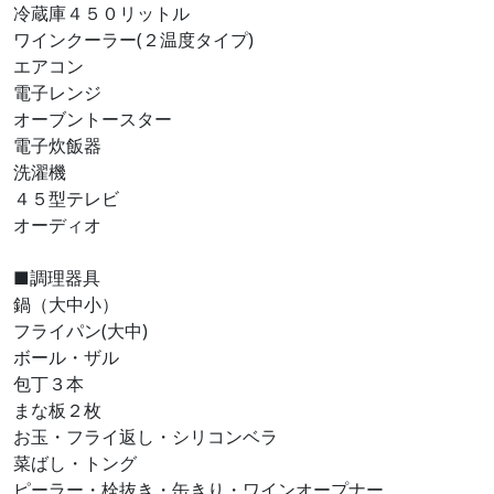
冷蔵庫４５０リットル
ワインクーラー(２温度タイプ)
エアコン
電子レンジ
オーブントースター
電子炊飯器
洗濯機
４５型テレビ
オーディオ
■調理器具
鍋（大中小）
フライパン(大中)
ボール・ザル
包丁３本
まな板２枚
お玉・フライ返し・シリコンベラ
菜ばし・トング
ピーラー・栓抜き・缶きり・ワインオープナー