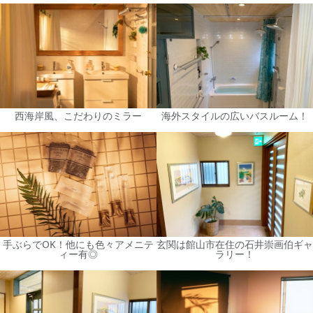
西海岸風、こだわりのミラー
海外スタイルの広いバスルーム！
手ぶらでOK！他にも色々アメニテ
玄関は館山市在住の石井崇画伯ギャ
ィー有◎
ラリー！