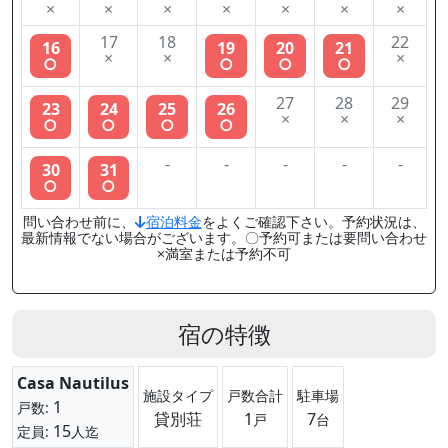
×
×
×
×
×
×
×
17
18
22
16
19
20
21
×
×
×
○
○
○
○
27
28
29
23
24
25
26
×
×
×
○
○
○
○
-
-
-
-
-
30
31
○
○
問い合わせ前に、
宿泊料金
をよくご確認下さい。予約状況は、
最新情報でない場合がございます。〇予約可または要問い合わせ
×満室または予約不可
宿の特徴
Casa Nautilus
施設タイプ
戸数合計
駐車場
1
戸数:
貸別荘
1
7
戸
台
15
定員:
人迄