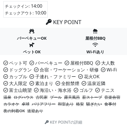
14:00
チェックイン:
10:00
チェックアウト:
KEY POINT
バーベキューOK
屋根付BBQ
ペットOK
Wi-Fiあり
ペット可
バーベキュー
屋根付BBQ
大人数
ドッグラン
合宿・ワーケーション・研修
Wi-Fi
カップル
子連れ・ファミリー
花火OK
大人限定
素泊まり
全館禁煙
温泉近隣
富士山眺望
海沿い・海水浴
ゴルフ
テニス
温泉
ログハウス
古民家
プール
露天風呂
薪ストーブ
音楽合宿
カラオケ
卓球
バリアフリー
和室あり
格安
騒ぎたい
食事付
夜の到着OK
送迎あり
KEY POINTの詳細