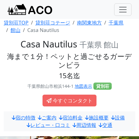
貸別荘TOP
貸別荘コテージ
南関東地方
千葉県
館山
Casa Nautilus
Casa Nautilus
千葉県 館山
海まで１分！ペットと過ごせるガーデ
ンビラ
15名迄
千葉県館山市相浜144-1
地図表示
貸別荘
今すぐコンタクト
宿の特徴
ご案内
宿泊料金
施設概要
設備
レビュー・口コミ
周辺情報
交通