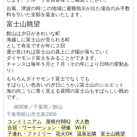
台風、津波の時:この地域に避難指示が出た場合のみ手数
料を引いた全額を返金いたします。
富士山眺望
館山は夕日がきれいな町
海越しに富士山が見られる町
として有名ですが年に２回
運が良ければ富士山の真上に夕陽が落ちていく
ダイヤモンド富士をみることができます。
チャンスは毎年５月と７月（その年により日時の変動あ
り）
もちろんダイヤモンド富士でなくても
すばらしい色合いの夕日にうかぶ富士山のシルエット
海の向こうに青く見える昼間の富士山もすばらしい眺め
です。
南関東／千葉県／館山
千葉県館山市北条2806
コンドミニアム
屋根付BBQ
大人数
合宿・ワーケーション・研修
Wi-Fi
子連れ・ファミリー
花火OK
温泉近隣
富士山眺望