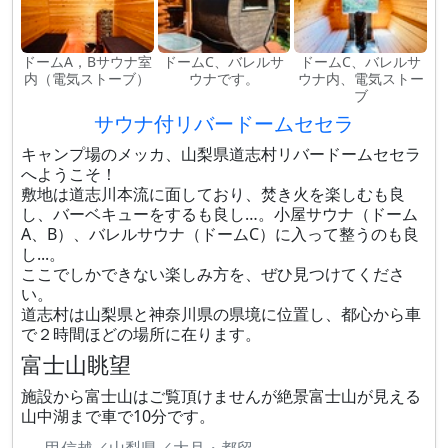
ドームA，Bサウナ室
ドームC、バレルサ
ドームC、バレルサ
内（電気ストーブ）
ウナです。
ウナ内、電気ストー
ブ
サウナ付リバードームセセラ
キャンプ場のメッカ、山梨県道志村リバードームセセラ
へようこそ！
敷地は道志川本流に面しており、​焚き火を楽しむも良
し、バーベキューをするも良し…。小屋サウナ（ドーム
A、B）、バレルサウナ（ドームC）に入って整うのも良
し...。
ここでしかできない楽しみ方を、ぜひ見つけてくださ
い。
道志村は山梨県と神奈川県の県境に位置し、都心から車
で２時間ほどの場所に在ります。
富士山眺望
施設から富士山はご覧頂けませんが絶景富士山が見える
山中湖まで車で10分です。