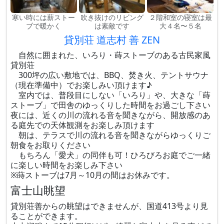
寒い時には薪ストー
吹き抜けのリビング
２階和室の寝室は最
ブで暖かく
は素敵です
大４名〜５名
貸別荘 道志村 善 ZEN
自然に囲まれた、いろり・蒔ストーブのある古民家風
貸別荘
300坪の広い敷地では、BBQ、焚き火、テントサウナ
（現在準備中）でお楽しみい頂けます♪
室内では、普段目にしない「いろり」や、大きな「蒔
ストーブ」で田舎のゆっくりした時間をお過ごし下さい
夜には、近くの川の流れる音を聞きながら、開放感のあ
る庭先での天体観測をお楽しみ頂けます
朝は、テラスで川の流れる音を聞きながらゆっくりご
朝食をお取りください
もちろん「愛犬」の同伴も可！ひろびろお庭でご一緒
に楽しい時間をお楽しみ下さい
※蒔ストーブは7月～10月の間はお休みです。
富士山眺望
貸別荘善からの眺望はできませんが、国道413号より見
ることができます。