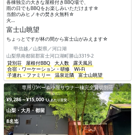
各棟独立の大きな屋根付きBBQ場で、
雨の日でもBBQをお楽しみいただけます☆
当館のみヒノキの焚き火無料☆
火…
富士山眺望
ちょっとですが林の間から富士山がみえます☆
甲信越／山梨県／河口湖
山梨県南都留郡富士河口湖町勝山3319-2
貸別荘
屋根付BBQ
大人数
露天風呂
合宿・ワーケーション・研修
Wi-Fi
子連れ・ファミリー
温泉近隣
富士山眺望
専用リバー＆小屋サウナ一棟完全貸切別荘
¥9,286～¥15,000
1人あたり目安
山梨・大月・都留
8名迄