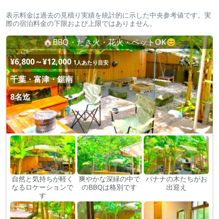
表示料金は過去の見積り実績を統計的に示した中央参考値です。実
際の宿泊料金の下限および上限ではありません。
🏠BBQ・たき火・花火・ペットOK😊
¥6,800～¥12,000
1人あたり目安
千葉・富津・鋸南
8名迄
自然と気持ちが軽く
爽やかな深緑の中で
バナナの木たちがお
なるロケーションで
のBBQは格別です
出迎え
す