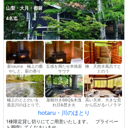
山梨・大月・都留
4名迄
薪sauna 極上の癒
五感を満たせ本格薪
檜 天然水風呂でと
やしと、薪の香り
サウナ
とのう
極上のととのいを、
屋根付きBBQ&木洩
高い天井、大きな窓
道志川のほとりで。
れ日&焚き火
から広がるパノラマ
hotaru・川のほとり
1棟限定貸し切りにてご用意いたします。 プライベー
ト満喫してくださいませ。