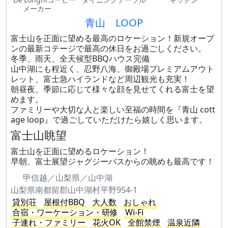
メーカー
青山 LOOP
富士山を正面に望める最高のロケーション！新規オープ
ンの最新コテージで最高の休日をお過ごしください。
冬季、雨天、全天候型BBQハウス完備
山中湖にも程近く、忍野八海、御殿場プレミアムアウト
レット、富士急ハイランドなど周辺観光も充実！
朝昼夜、季節に応じて様々な顔を見せてくれる富士を望
めます。
ファミリーや大切な人と楽しい至福の時間を『青山 cott
age loop』で過ごしていただけたら嬉しく思います。
富士山眺望
富士山を正面に望めるロケーション！
早朝、富士展望ジャグジーバスからの眺めも最高です！
甲信越／山梨県／山中湖
山梨県南都留郡山中湖村平野954-1
貸別荘
屋根付BBQ
大人数
おしゃれ
合宿・ワーケーション・研修
Wi-Fi
子連れ・ファミリー
花火OK
全館禁煙
温泉近隣