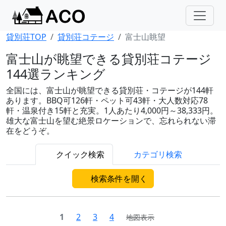
貸別荘TOP
貸別荘コテージ
富士山眺望
富士山が眺望できる貸別荘コテージ
144選ランキング
全国には、富士山が眺望できる貸別荘・コテージが144軒
あります。BBQ可126軒・ペット可43軒・大人数対応78
軒・温泉付き15軒と充実。1人あたり4,000円～38,333円。
雄大な富士山を望む絶景ロケーションで、忘れられない滞
在をどうぞ。
クイック検索
カテゴリ検索
検索条件を開く
1
2
3
4
地図表示