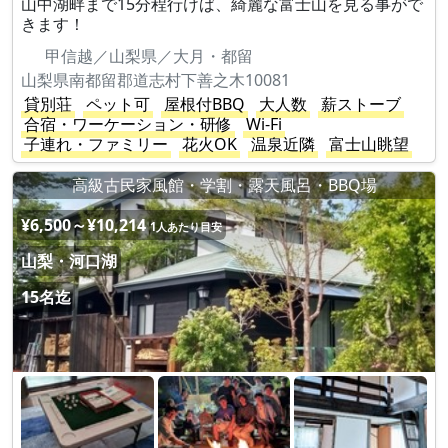
山中湖畔まで15分程行けば、綺麗な富士山を見る事がで
きます！
甲信越／山梨県／大月・都留
山梨県南都留郡道志村下善之木10081
貸別荘
ペット可
屋根付BBQ
大人数
薪ストーブ
合宿・ワーケーション・研修
Wi-Fi
子連れ・ファミリー
花火OK
温泉近隣
富士山眺望
高級古民家風館・学割・露天風呂・BBQ場
¥6,500～¥10,214
1人あたり目安
山梨・河口湖
15名迄