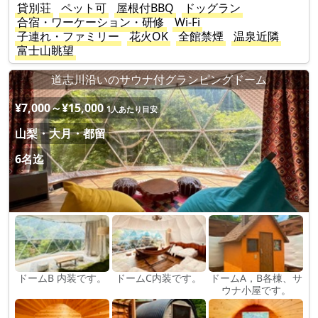
貸別荘
ペット可
屋根付BBQ
ドッグラン
合宿・ワーケーション・研修
Wi-Fi
子連れ・ファミリー
花火OK
全館禁煙
温泉近隣
富士山眺望
道志川沿いのサウナ付グランピングドーム
¥7,000～¥15,000
1人あたり目安
山梨・大月・都留
6名迄
ドームB 内装です。
ドームC内装です。
ドームA，B各棟、サ
ウナ小屋です。