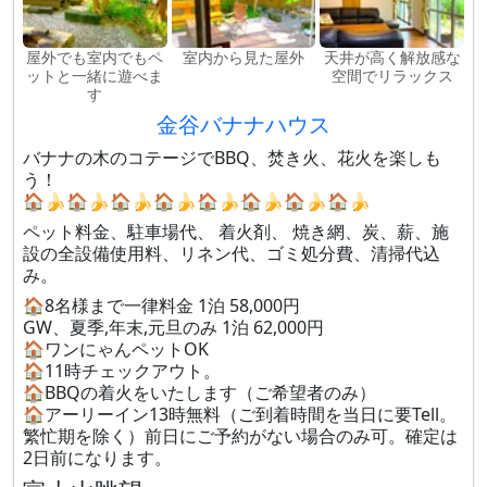
屋外でも室内でもペ
室内から見た屋外
天井が高く解放感な
ットと一緒に遊べま
空間でリラックス
す
金谷バナナハウス
バナナの木のコテージでBBQ、焚き火、花火を楽しも
う！
🏠🍌🏠🍌🏠🍌🏠🍌🏠🍌🏠🍌🏠🍌🏠🍌
ペット料金、駐車場代、 着火剤、 焼き網、炭、薪、施
設の全設備使用料、リネン代、ゴミ処分費、清掃代込
み。
🏠8名様まで一律料金 1泊 58,000円
GW、夏季,年末,元旦のみ 1泊 62,000円
🏠ワンにゃんペットOK
🏠11時チェックアウト。
🏠BBQの着火をいたします（ご希望者のみ）
🏠アーリーイン13時無料（ご到着時間を当日に要Tell。
繁忙期を除く）前日にご予約がない場合のみ可。確定は
2日前になります。