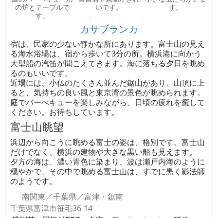
の炉とテーブルで
いです。
す。
す。
カサブランカ
宿は、民家の少ない静かな所にあります。富士山の見え
る海水浴場は、宿から歩いて3分の所。横浜港に向かう
大型船の汽笛が聞こえてきます。海に落ちる夕日を眺め
るのもいいです。
近場には、小仏のたくさん並んだ鋸山があり、山頂に上
ると、気持ちの良い風と東京湾の景色が眺められます。
庭でバーべキューを楽しみながら、日頃の疲れを癒して
ください。お待ちしています。
富士山眺望
浜辺から向こうに眺める富士の姿は、格別です。富士山
だけでなく、横浜の建物や大きな黒い船も見えます。
夕方の海は、濃い青色に染まり、波は瀬戸内海のように
穏やかで、その中で眺める富士山は、すでに黒く影法師
のようです。
南関東／千葉県／富津・鋸南
千葉県富津市笹毛36-14