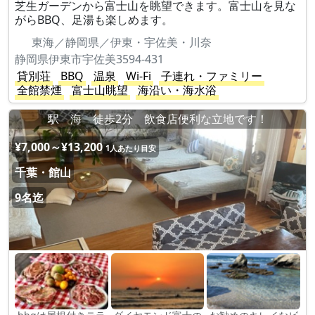
芝生ガーデンから富士山を眺望できます。富士山を見な
がらBBQ、足湯も楽しめます。
東海／静岡県／伊東・宇佐美・川奈
静岡県伊東市宇佐美3594-431
貸別荘
BBQ
温泉
Wi-Fi
子連れ・ファミリー
全館禁煙
富士山眺望
海沿い・海水浴
駅 海 徒歩2分 飲食店便利な立地です！
¥7,000～¥13,200
1人あたり目安
千葉・館山
9名迄