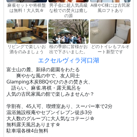
麻雀セットや将棋盤
男子会に超人気高級
A棟やC棟には古民家
は無料！大人気☆
な桧での焚火は癒し
風ロフトあり
の源
リビングで楽しいお
桜の季節に皆様がお
どのトイレもフルオ
酒をのみましょう
出で下さいました。
ート新型です
エクセルヴィラ河口湖
富士山の麓、新緑の庭園をわたる
爽やかな風の中で、友人同士
Glamping木炭BBQやひのきの焚き火、
語らい、麻雀.将棋・露天風呂を
人気の古民家風の館で楽しみませんか？
学割有、45人可、喫煙室あり、スーパー車で2分
温浴施設桜庵やセブンイレブン徒歩3分
大人数のグループに大人気なコテージ☆
無料露天風呂あります☆
駐車場各棟4台無料