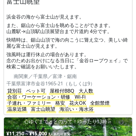
富士山眺望
浜金谷の海から富士山が見えます。
また、鋸山から富士山を眺めることができます。
山麓駅→山頂駅山頂展望台まで片道約 4分です。
快晴時は、鋸山山頂で海の向こうに聳え立つ、美しい綺
麗な富士山が見えます。
強風時は運行休止の場合があります。
念のためお出かけになる当日に「金谷ロープウェイ」で
検索ご確認をお願いいたします。
南関東／千葉県／富津・鋸南
千葉県富津市金谷1965-21（もしくは9）
貸別荘
ペット可
屋根付BBQ
大人数
合宿・ワーケーション・研修
Wi-Fi
子連れ・ファミリー
格安
花火OK
全館禁煙
温泉近隣
富士山眺望
海沿い・海水浴
心ゆくまでととのって！ゆったり13時㏌
¥11,250～¥15,000
1人あたり目安