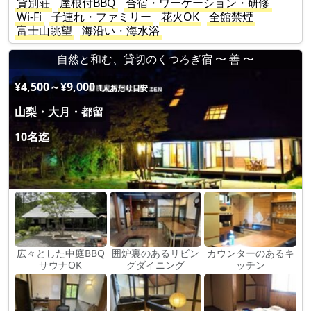
貸別荘
屋根付BBQ
合宿・ワーケーション・研修
Wi-Fi
子連れ・ファミリー
花火OK
全館禁煙
富士山眺望
海沿い・海水浴
自然と和む、貸切のくつろぎ宿 〜 善 〜
¥4,500～¥9,000
1人あたり目安
山梨・大月・都留
10名迄
広々とした中庭BBQ
囲炉裏のあるリビン
カウンターのあるキ
サウナOK
グダイニング
ッチン