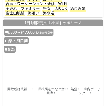
合宿・ワーケーション・研修
Wi-Fi
子連れ・ファミリー
格安
花火OK
温泉近隣
富士山眺望
海沿い・海水浴
1日1組限定の山小屋トッポリーノ
¥8,800～¥17,600
1人あたり目安
山梨・河口湖
8名迄
開放感は抜群！！
屋根裏をつなぐ空中
熱盛！！室内ボーリ
回廊！！
ング！！