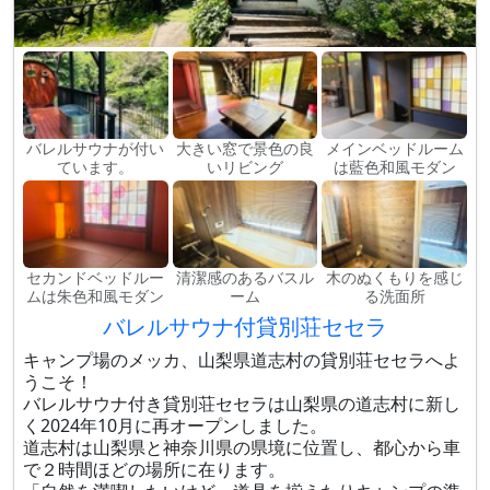
バレルサウナが付い
大きい窓で景色の良
メインベッドルーム
ています。
いリビング
は藍色和風モダン
セカンドベッドルー
清潔感のあるバスル
木のぬくもりを感じ
ムは朱色和風モダン
ーム
る洗面所
バレルサウナ付貸別荘セセラ
キャンプ場のメッカ、山梨県道志村の貸別荘セセラへよ
うこそ！
バレルサウナ付き貸別荘セセラは山梨県の道志村に新し
く2024年10月に再オープンしました。
道志村は山梨県と神奈川県の県境に位置し、都心から車
で２時間ほどの場所に在ります。