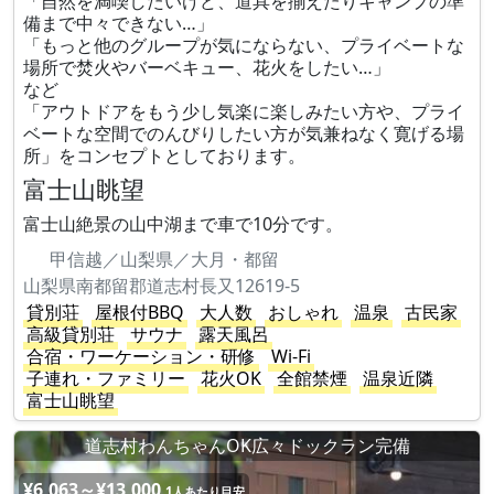
「自然を満喫したいけど、道具を揃えたりキャンプの準
備まで中々できない…」
「もっと他のグループが気にならない、プライベートな
場所で焚火やバーベキュー、花火をしたい…」
など
「アウトドアをもう少し気楽に楽しみたい方や、プライ
ベートな空間でのんびりしたい方が気兼ねなく寛げる場
所」をコンセプトとしております。
富士山眺望
富士山絶景の山中湖まで車で10分です。
甲信越／山梨県／大月・都留
山梨県南都留郡道志村長又12619-5
貸別荘
屋根付BBQ
大人数
おしゃれ
温泉
古民家
高級貸別荘
サウナ
露天風呂
合宿・ワーケーション・研修
Wi-Fi
子連れ・ファミリー
花火OK
全館禁煙
温泉近隣
富士山眺望
道志村わんちゃんOK広々ドックラン完備
¥6,063～¥13,000
1人あたり目安