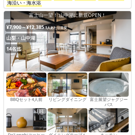
海沿い・海水浴
富士山一望！ 山中湖に新規OPEN！
¥7,900～¥12,385
1人あたり目安
山梨・山中湖
14名迄
BBQセット4人前
リビングダイニング
富士展望ジャグジー
バス
De'Longhiコーヒー
ダイニングテーブル
キッチン