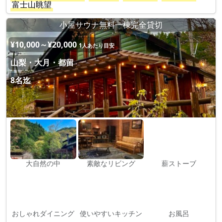
富士山眺望
小屋サウナ無料一棟完全貸切
¥10,000～¥20,000
1人あたり目安
山梨・大月・都留
8名迄
大自然の中
素敵なリビング
薪ストーブ
おしゃれダイニング
使いやすいキッチン
お風呂