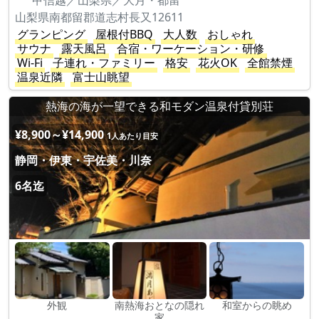
甲信越／山梨県／大月・都留
山梨県南都留郡道志村長又12611
グランピング
屋根付BBQ
大人数
おしゃれ
サウナ
露天風呂
合宿・ワーケーション・研修
Wi-Fi
子連れ・ファミリー
格安
花火OK
全館禁煙
温泉近隣
富士山眺望
熱海の海が一望できる和モダン温泉付貸別荘
¥8,900～¥14,900
1人あたり目安
静岡・伊東・宇佐美・川奈
6名迄
外観
南熱海おとなの隠れ
和室からの眺め
家