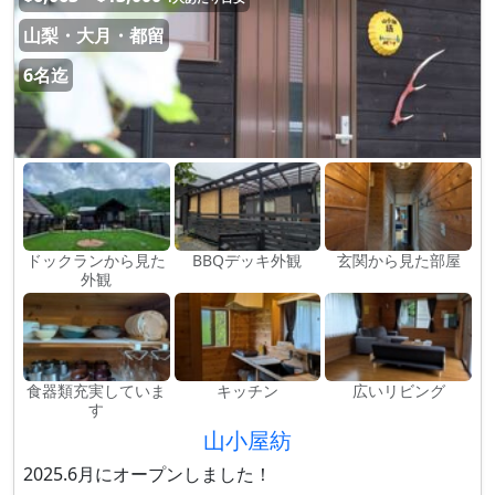
山梨・大月・都留
6名迄
ドックランから見た
BBQデッキ外観
玄関から見た部屋
外観
食器類充実していま
キッチン
広いリビング
す
山小屋紡
2025.6月にオープンしました！