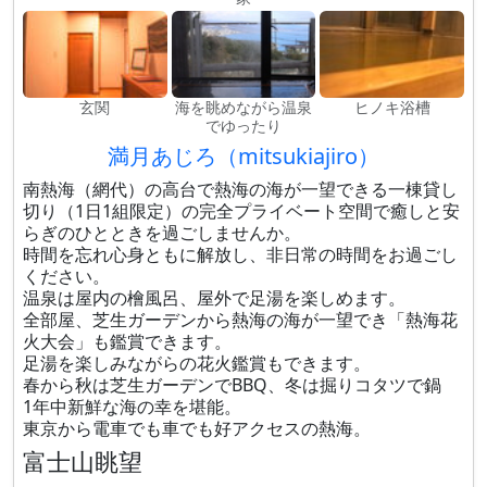
玄関
海を眺めながら温泉
ヒノキ浴槽
でゆったり
満月あじろ（mitsukiajiro）
南熱海（網代）の高台で熱海の海が一望できる一棟貸し
切り（1日1組限定）の完全プライベート空間で癒しと安
らぎのひとときを過ごしませんか。
時間を忘れ心身ともに解放し、非日常の時間をお過ごし
ください。
温泉は屋内の檜風呂、屋外で足湯を楽しめます。
全部屋、芝生ガーデンから熱海の海が一望でき「熱海花
火大会」も鑑賞できます。
足湯を楽しみながらの花火鑑賞もできます。
春から秋は芝生ガーデンでBBQ、冬は掘りコタツで鍋
1年中新鮮な海の幸を堪能。
東京から電車でも車でも好アクセスの熱海。
富士山眺望