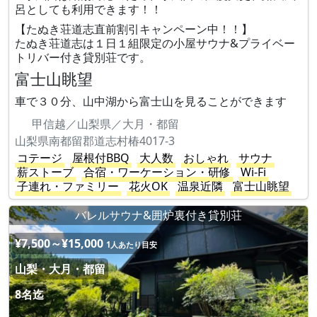
呂としても利用できます！！
【たぬき荘道志直前割引キャンペーン中！！】
たぬき荘道志は１日１組限定の小屋サウナ&プライベー
トリバー付き貸別荘です。
富士山眺望
車で３０分、山中湖から富士山を見ることができます
甲信越／山梨県／大月・都留
山梨県南都留郡道志村椿4017-3
コテージ
屋根付BBQ
大人数
おしゃれ
サウナ
薪ストーブ
合宿・ワーケーション・研修
Wi-Fi
子連れ・ファミリー
花火OK
温泉近隣
富士山眺望
バレルサウナ&囲炉裏付き貸別荘
¥7,500～¥15,000
1人あたり目安
山梨・大月・都留
8名迄