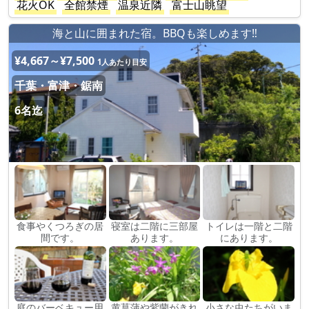
花火OK
全館禁煙
温泉近隣
富士山眺望
海と山に囲まれた宿。BBQも楽しめます‼
¥4,667～¥7,500
1人あたり目安
千葉・富津・鋸南
6名迄
食事やくつろぎの居
寝室は二階に三部屋
トイレは一階と二階
間です。
あります。
にあります。
庭のバーベキュー用
黄菖蒲や紫蘭がきれ
小さな虫たちがいま