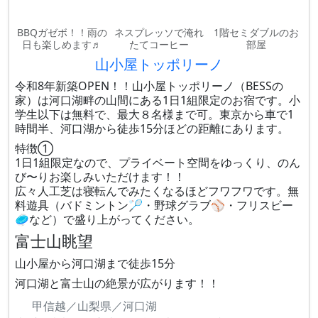
BBQガゼボ！！雨の
ネスプレッソで淹れ
1階セミダブルのお
日も楽しめます♬
たてコーヒー
部屋
山小屋トッポリーノ
令和8年新築OPEN！！山小屋トッポリーノ（BESSの
家）は河口湖畔の山間にある1日1組限定のお宿です。小
学生以下は無料で、最大８名様まで可。東京から車で1
時間半、河口湖から徒歩15分ほどの距離にあります。
特徴①
1日1組限定なので、プライベート空間をゆっくり、のん
び〜りお楽しみいただけます！！
広々人工芝は寝転んでみたくなるほどフワフワです。無
料遊具（バドミントン🏸・野球グラブ⚾️・フリスビー
🥏など）で盛り上がってください。
富士山眺望
山小屋から河口湖まで徒歩15分
河口湖と富士山の絶景が広がります！！
甲信越／山梨県／河口湖