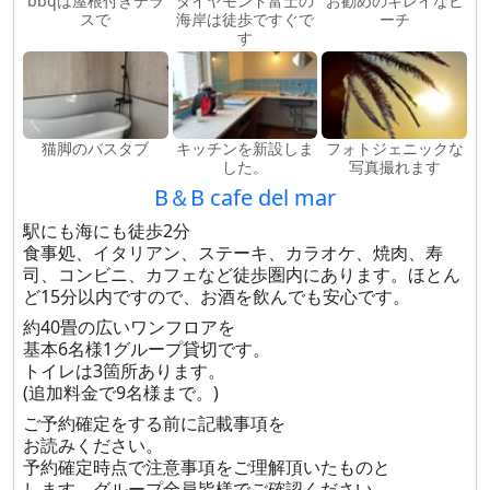
bbqは屋根付きテラ
ダイヤモンド富士の
お勧めのキレイなビ
スで
海岸は徒歩ですぐで
ーチ
す
猫脚のバスタブ
キッチンを新設しま
フォトジェニックな
した。
写真撮れます
B＆B cafe del mar
駅にも海にも徒歩2分
食事処、イタリアン、ステーキ、カラオケ、焼肉、寿
司、コンビニ、カフェなど徒歩圏内にあります。ほとん
ど15分以内ですので、お酒を飲んでも安心です。
約40畳の広いワンフロアを
基本6名様1グループ貸切です。
トイレは3箇所あります。
(追加料金で9名様まで。)
ご予約確定をする前に記載事項を
お読みください。
予約確定時点で注意事項をご理解頂いたものと
します。グループ全員皆様でご確認ください。