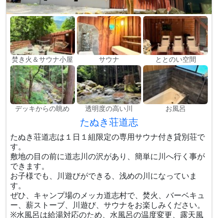
焚き火＆サウナ小屋
サウナ
ととのい空間
デッキからの眺め
透明度の高い川
お風呂
たぬき荘道志
たぬき荘道志は１日１組限定の専用サウナ付き貸別荘で
す。
敷地の目の前に道志川の沢があり、簡単に川へ行く事が
できます。
お子様でも、川遊びができる、浅めの川になっていま
す。
ぜひ、キャンプ場のメッカ道志村で、焚火、バーベキュ
ー、薪ストーブ、川遊び、サウナをお楽しみください。
※水風呂は給湯対応のため、水風呂の温度変更​、露天風