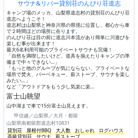
サウナ&リバー貸別荘のんびり荘道志
キャンプ場のメッカ、山梨県道志村の貸別荘のんびり荘
道志へようこそ！
道志村は山梨県と神奈川県の県境に位置し、都心から車
で２時間ほどの場所に在ります。
のんびり荘は目の前に道志川本流があり簡単に川遊びを
楽しむ事が出来ます！
最大6名利用可能のプライベートサウナも完備！
「自然を満喫したいけど、道具を揃えたりキャンプの準
備まで中々できない…」
「もっと他のグループが気にならない、プライベートな
場所で焚火、バーベキュー、薪ストーブ、サウナを楽し
みたい…」
など「アウトドアをもう少し気楽に楽…
富士山眺望
山中湖まで車で15分富士山見えます。
甲信越／山梨県／大月・都留
山梨県南都留郡道志村10831
貸別荘
屋根付BBQ
大人数
おしゃれ
ログハウス
高級貸別荘
サウナ
薪ストーブ