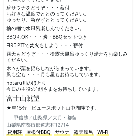
薪サウナをどうぞ・・・薪付
お好きな温度でととのってください。
ゆったり、急がずととってください。
檜の桶で水風呂楽しんでください。
BBQもOK・・・炭・BBQセットつき
FIRE PITで焚火もしよう・・・薪付
露天もどうぞ・・・檜露天風呂ゆっくり湯舟をお楽しみ
ください。
木々が葉を揺らしながらまっています。
風も空も・・・月も星もお待ちしています。
hotaru川のほとり
今日の主役の1組さまをお待ちしています。
富士山眺望
★車15分 ビュースポット山中湖畔です。
甲信越／山梨県／大月・都留
山梨県南都留郡道志村12714
貸別荘
屋根付BBQ
サウナ
露天風呂
Wi-Fi