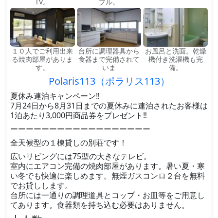
TV。
ブル。
１０人でご利用出来
台所に調理器具から
お風呂と洗面。乾燥
る焼肉部屋がありま
食器まで完備されて
機付き洗濯機も完
す。
いま
備。
Polaris113（ポラリス113）
夏休み連泊キャンペーン‼️
7月24日から8月31日までの夏休みに連泊されたお客様は
1泊あたり3,000円商品券をプレゼント‼️
ーーーーーーーーーーーーーーーーーー
全天候型の１棟貸しの別荘です！
広いリビングには75型の大きなテレビ。
室内にエアコン完備の焼肉部屋があります。暑い夏・寒
い冬でも快適に楽しめます。無煙ガスコンロ２台を無料
でお貸しします。
台所には一通りの調理道具とコップ・お皿等をご用意し
てあります。食器類を持ち込む必要はありません。