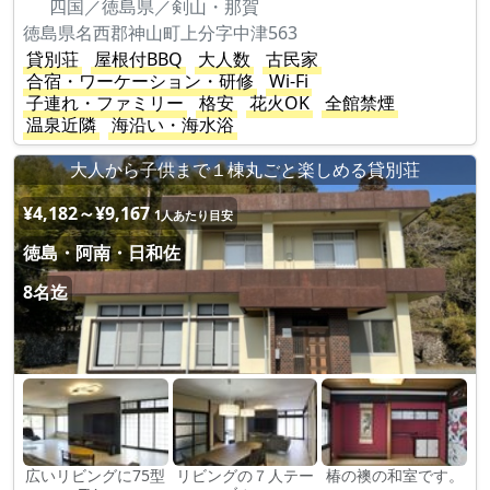
四国／徳島県／剣山・那賀
徳島県名西郡神山町上分字中津563
貸別荘
屋根付BBQ
大人数
古民家
合宿・ワーケーション・研修
Wi-Fi
子連れ・ファミリー
格安
花火OK
全館禁煙
温泉近隣
海沿い・海水浴
大人から子供まで１棟丸ごと楽しめる貸別荘
¥4,182～¥9,167
1人あたり目安
徳島・阿南・日和佐
8名迄
広いリビングに75型
リビングの７人テー
椿の襖の和室です。