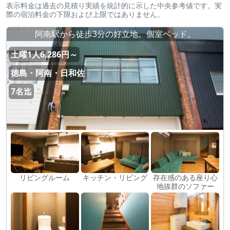
表示料金は過去の見積り実績を統計的に示した中央参考値です。実
際の宿泊料金の下限および上限ではありません。
阿南駅から徒歩3分の好立地。個室ベッド。
土曜1人6,286円～
徳島・阿南・日和佐
7名迄
リビングルーム
キッチン・リビング
存在感のある座り心
地抜群のソファー