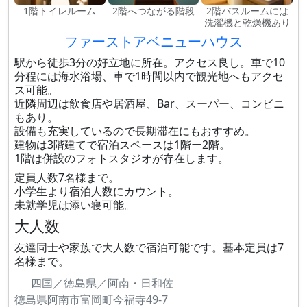
1階トイレルーム
2階へつながる階段
2階バスルームには
洗濯機と乾燥機あり
ファーストアベニューハウス
駅から徒歩3分の好立地に所在。アクセス良し。車で10
分程には海水浴場、車で1時間以内で観光地へもアクセ
ス可能。
近隣周辺は飲食店や居酒屋、Bar、スーパー、コンビニ
もあり。
設備も充実しているので長期滞在にもおすすめ。
建物は3階建てで宿泊スペースは1階ー2階。
1階は併設のフォトスタジオが存在します。
定員人数7名様まで。
小学生より宿泊人数にカウント。
未就学児は添い寝可能。
大人数
友達同士や家族で大人数で宿泊可能です。基本定員は7
名様まで。
四国／徳島県／阿南・日和佐
徳島県阿南市富岡町今福寺49-7