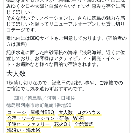
徳島を愛するホストが「柑橘の香り・海の匂い・山に沈
みゆく夕日や太陽と自然からいただいた恵みを存分に感
じてほしい」
そんな想いでリノベーションし、さらに徳島の魅力を感
じてほしいと願ってリニューアルオープンした貸し切り
コテージです。
敷地内にはBBQサイトもご用意しております。(宿泊者の
方は無料)
紀伊水道に面した白砂青松の海岸「淡島海岸」近くに位
置しており、お客様はアクティビティ・観光・イベン
ト・お遍路など様々な目的で宿泊されます。
大人数
1棟貸し切りなので、記念日のお祝い事や、ご家族での
ご宿泊でも気を遣わずおすすめです。
四国／徳島県／阿南・日和佐
徳島県阿南市畭町亀崎1番地90
コテージ
屋根付BBQ
大人数
ログハウス
合宿・ワーケーション・研修
Wi-Fi
子連れ・ファミリー
花火OK
全館禁煙
海沿い・海水浴