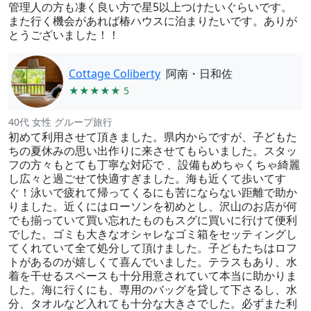
管理人の方も凄く良い方で星5以上つけたいぐらいです。
また行く機会があれば椿ハウスに泊まりたいです。ありが
とうございました！！
Cottage Coliberty
阿南・日和佐
★★★★★ 5
40代 女性 グループ旅行
初めて利用させて頂きました。県内からですが、子どもた
ちの夏休みの思い出作りに来させてもらいました。スタッ
フの方々もとても丁寧な対応で 、設備もめちゃくちゃ綺麗
し広々と過ごせて快適すぎました。海も近くて歩いてす
ぐ！泳いで疲れて帰ってくるにも苦にならない距離で助か
りました。近くにはローソンを初めとし、沢山のお店が何
でも揃っていて買い忘れたものもスグに買いに行けて便利
でした。ゴミも大きなオシャレなゴミ箱をセッティングし
てくれていて全て処分して頂けました。子どもたちはロフ
トがあるのが嬉しくて喜んでいました。テラスもあり、水
着を干せるスペースも十分用意されていて本当に助かりま
した。海に行くにも、専用のバッグを貸して下さるし、水
分、タオルなど入れても十分な大きさでした。必ずまた利