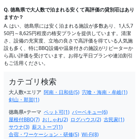
Q. 徳島県で大人数で泊まれる安くて高評価の貸別荘はあり
ますか？
A. はい、徳島県には安く泊まれる施設が多数あり、1人5,7
50円～8,625円程度の格安プランを提供しています。清潔
さ、設備の充実度、立地の良さで高評価を得ている人気施
設も多く、特にBBQ設備や温泉付きの施設がリピーターか
ら高い評価を受けています。お得な平日プランや連泊割引
もご活用ください。
カテゴリ検索
大人数×エリア
阿南・日和佐(5)
宍喰・海南・牟岐(1)
剣山・那賀(1)
徳島県×テーマ
ペット可(1)
バーベキュー(6)
屋根付BBQ(7)
おしゃれ(2)
ログハウス(2)
古民家(1)
サウナ(3)
薪ストーブ(1)
合宿・ワーケーション・研修(5)
Wi-Fi(8)