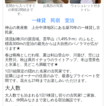
玄関から入ってすぐ
お風呂の写真
ウォシュレット付き
の和室2間続きで
トイレ
す。
一棟貸 民宿 堂治
神山の奥座敷 上分中津地区にある築70年の一棟貸し古
民家。
清流鮎喰川の源流域。雲早山（1,495.9 m）のふもと、
標高300mの堂治の庭先からは大自然のパノラマが広が
ります★
春は蝋梅としだれ桜、夏は剣山登山や、川遊び、空には
天野川。秋は満月イチョウのライトアップ、冬は雪景色
と氷瀑と、見どころ満載です★
1日1組限定の隠れた名家の古民家です。
近隣にはオーナーの住居のみで、最適なプライベート空
間です。花火も21時までお楽しみいただけます。
大人数
大人数でも泊まれる1日1棟貸し切りの古民家! ご家族、
友人、仲間みなさまで楽しめる宿泊施設です。