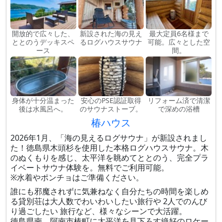
開放的で広々した、
新設された海の見え
最大定員6名様まで
ととのうデッキスペ
るログハウスサウナ
可能。広々とした空
ース
間。
身体が十分温まった
安心のPSE認証取得
リフォーム済で清潔
後は水風呂へ。
のサウナストーブ。
で深めの浴槽
椿ハウス
2026年1月、「海の見えるログサウナ」が新設されまし
た！徳島県木頭杉を使用した本格ログハウスサウナ。木
のぬくもりを感じ、太平洋を眺めてととのう、完全プラ
イベートサウナ体験を。無料でご利用可能。
※水着やポンチョはご準備ください。
誰にも邪魔されずに気兼ねなく自分たちの時間を楽しめ
る貸別荘は大人数でわいわいしたい旅行や 2人でのんび
り過ごしたい 旅行など、様々なシーンで大活躍。
徳島県南、阿南市椿町に太平洋を見下ろす絶好のロケー