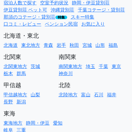
宿泊人数で探す
空室予約状況
静岡・伊豆貸別荘
伊豆貸別荘 ペット可
沖縄貸別荘
千葉コテージ・貸別荘
那須のコテージ・貸別荘
スキー特集
特集
口コミ・レビュー
ペンション民宿
お気に入り
北海道・東北
北海道
東北地方
青森
岩手
秋田
宮城
山形
福島
北関東
南関東
北関東地方
茨城
南関東地方
埼玉
千葉
東京
栃木
群馬
神奈川
甲信越
北陸
甲信越地方
山梨
北陸地方
富山
石川
福井
長野
新潟
東海
東海地方
静岡・伊豆
愛知
岐阜
三重