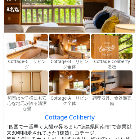
8名迄
Cottage-C リビン
Cottage-B リビン
Cottage Coliberty
グ
グ全体
看板
和室はお子様にも安
Cottage-A リビン
調理器具、食器類完
心な地元が誇る清潔
グ全体
備
な畳
Cottage Coliberty
"四国で一番早く太陽が昇るまち“徳島県阿南市”で創業以
来30年間愛されてきた1棟貸しコテージ。