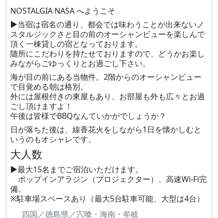
NOSTALGIA NASA へようこそ
▶当宿は宿名の通り、都会では味わうことが出来ないノ
スタルジックさと目の前のオーシャンビューを楽しんで
頂く一棟貸しの宿となっております。
随所にこだわりを持たせておりますので、どうかお楽し
みながらごゆっくりとお過ごし下さい。
海が目の前にある当物件。2階からのオーシャンビュー
で目覚める朝は格別。
外には屋根付きの東屋もあり、お部屋も外も広々とお過
ごし頂けますよ！
午後は皆様でBBQなんていかがでしょうか？
日が落ちた後は、線香花火をしながら1日を懐かしむと
いうのもオシャレです。
大人数
▶最大15名までご宿泊いただけます。
ポップインアラジン（プロジェクター）、高速Wi-Fi完
備。
※駐車場スペースあり（最大5台駐車可能、大型は4台）
四国／徳島県／宍喰・海南・牟岐