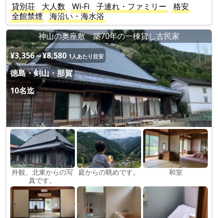
貸別荘
大人数
Wi-Fi
子連れ・ファミリー
格安
全館禁煙
海沿い・海水浴
神山の奥座敷 築70年の一棟貸し古民家
¥3,356～¥8,580
1人あたり目安
徳島・剣山・那賀
10名迄
外観、北東からの写
庭からの眺めです。
和室
真です。