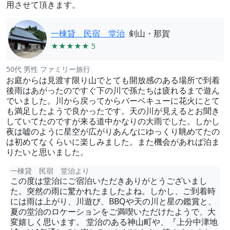
用させて頂きます。
一棟貸 民宿 堂治
剣山・那賀
★★★★★ 5
50代 男性 ファミリー旅行
お庭からは見渡す限り山でとても開放感のある場所で到着
後雨はあがったのですぐ下の川で孫たちは疲れるまで遊ん
でいました。川から戻ってからバーベキューに花火にとて
も満足したようで良かったです。天の川が見えるとお聞き
していてたのですが来る道中かなりの大雨でした。しかし
夜は嘘のように星空が広がりあんなにゆっくり眺めてたの
は初めてなくらいに楽しみました。また機会があれば泊ま
りたいと思いました。
一棟貸 民宿 堂治より
この度は堂治にご宿泊いただきありがとうございまし
た。突然の雨に驚かれたましたよね。しかし、ご到着時
には雨は上がり、川遊び、BBQや天の川と星の鑑賞と、
夏の堂治のロケーションをご満喫いただけたようで、大
変嬉しく思います。 堂治のある神山町や、『上分中津地