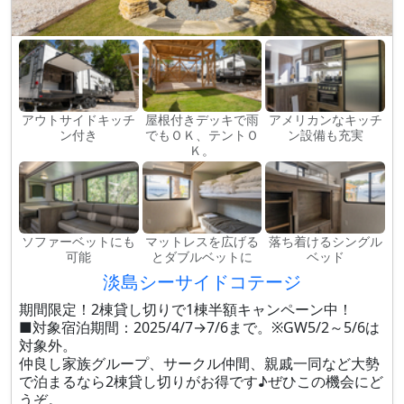
アウトサイドキッチ
屋根付きデッキで雨
アメリカンなキッチ
ン付き
でもＯＫ、テントＯ
ン設備も充実
Ｋ。
ソファーベットにも
マットレスを広げる
落ち着けるシングル
可能
とダブルベットに
ベッド
淡島シーサイドコテージ
期間限定！2棟貸し切りで1棟半額キャンペーン中！
■対象宿泊期間：2025/4/7→7/6まで。※GW5/2～5/6は
対象外。
仲良し家族グループ、サークル仲間、親戚一同など大勢
で泊まるなら2棟貸し切りがお得です♪ぜひこの機会にど
うぞ。