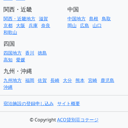
関西・近畿
中国
関西・近畿地方
滋賀
中国地方
島根
鳥取
京都
大阪
兵庫
奈良
岡山
広島
山口
和歌山
四国
四国地方
香川
徳島
高知
愛媛
九州・沖縄
九州地方
福岡
佐賀
長崎
大分
熊本
宮崎
鹿児島
沖縄
宿泊施設の登録申し込み
サイト概要
© Copyright
ACO貸別荘コテージ