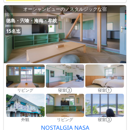
オーシャンビューのノスタルジックな宿
徳島・宍喰・海南・牟岐
15名迄
リビング
寝室③
寝室①
外観
リビング
寝室③
NOSTALGIA NASA