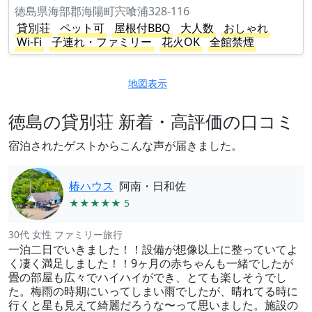
徳島県海部郡海陽町宍喰浦328-116
貸別荘
ペット可
屋根付BBQ
大人数
おしゃれ
Wi-Fi
子連れ・ファミリー
花火OK
全館禁煙
地図表示
徳島の貸別荘 新着・高評価の口コミ
宿泊されたゲストからこんな声が届きました。
椿ハウス
阿南・日和佐
★★★★★ 5
30代 女性 ファミリー旅行
一泊二日でいきました！！設備が想像以上に整っていてよ
く凄く満足しました！！9ヶ月の赤ちゃんも一緒でしたが
畳の部屋も広々でハイハイができ、とても楽しそうでし
た。梅雨の時期にいってしまい雨でしたが、晴れてる時に
行くと星も見えて綺麗だろうな〜って思いました。施設の