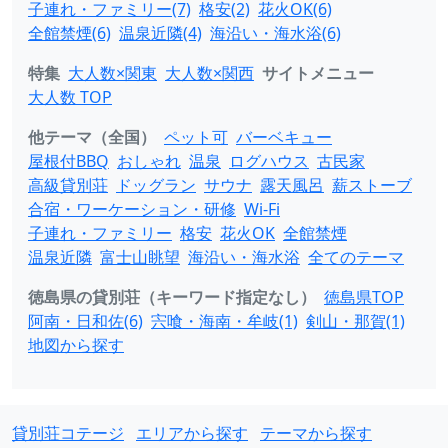
子連れ・ファミリー(7)
格安(2)
花火OK(6)
全館禁煙(6)
温泉近隣(4)
海沿い・海水浴(6)
特集
大人数×関東
大人数×関西
サイトメニュー
大人数 TOP
他テーマ（全国）
ペット可
バーベキュー
屋根付BBQ
おしゃれ
温泉
ログハウス
古民家
高級貸別荘
ドッグラン
サウナ
露天風呂
薪ストーブ
合宿・ワーケーション・研修
Wi-Fi
子連れ・ファミリー
格安
花火OK
全館禁煙
温泉近隣
富士山眺望
海沿い・海水浴
全てのテーマ
徳島県の貸別荘（キーワード指定なし）
徳島県TOP
阿南・日和佐(6)
宍喰・海南・牟岐(1)
剣山・那賀(1)
地図から探す
貸別荘コテージ
エリアから探す
テーマから探す