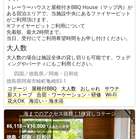
トレーラーハウスと屋根付きBBQ House（マップ内）が
ある宿泊エリアで、当施設中央にあるファイヤーピット
がご利用頂けます。
※ファイヤーピットご利用について
先着順、最大2時間まで。
当日、受付にてご利用希望時間をお申し付けください。
大人数
大人数の場合は施設全体の貸し切りも可能です。ウェデ
ィングやパーティにもご利用ください。
四国／徳島県／阿南・日和佐
徳島県阿南市畭町亀崎83-1
コテージ
屋根付BBQ
大人数
おしゃれ
サウナ
薪ストーブ
合宿・ワーケーション・研修
Wi-Fi
花火OK
海沿い・海水浴
海までのアクセス抜群！1棟貸しコテージ
¥6,118～¥16,000
1人あたり目安
徳島・阿南・日和佐