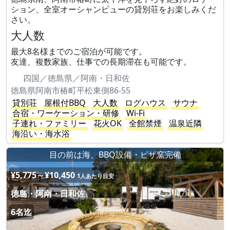
ション、全室オーシャンビューの貸別荘をお楽しみくだ
さい。
大人数
最大8名様までのご宿泊が可能です。
友達、複数家族、仕事での長期滞在も可能です。
四国／徳島県／阿南・日和佐
徳島県阿南市椿町平松東側86-55
貸別荘
屋根付BBQ
大人数
ログハウス
サウナ
合宿・ワーケーション・研修
Wi-Fi
子連れ・ファミリー
花火OK
全館禁煙
温泉近隣
海沿い・海水浴
目の前は海、BBQ設備・ピザ窯完備
¥5,775～¥10,450
1人あたり目安
徳島・阿南・日和佐
6名迄