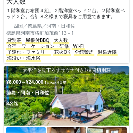
大人数
１階和室お布団４組。２階洋室ベッド２台。２階和室ベ
ッド２台。合計８名様まで寝具をご用意できます。
四国／徳島県／阿南・日和佐
徳島県阿南市椿町加茂前113－1
貸別荘
屋根付BBQ
大人数
合宿・ワーケーション・研修
Wi-Fi
子連れ・ファミリー
花火OK
全館禁煙
温泉近隣
海沿い・海水浴
太平洋を見下ろすサウナ付き1棟貸切別荘
¥8,000～¥24,000
1人あたり目安
徳島・阿南・日和佐
8名迄