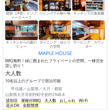
寝室（洋室）とソフ
リビングでの飾り物
キッチンでの食器棚
ァースペース
キッチンからの森の
ダイニング・ゆとり
サービング・カウン
ビュー
の空間
ター
MAPLE HOUSE
BBQ無料！緑に囲まれたプライベートの空間。一棟完全
貸し切り！
大人数
10名以上のグループで宿泊可能
甲信越／山梨県／大月・都留
山梨県大月市初狩町中初狩2948-8
貸別荘
屋根付BBQ
大人数
おしゃれ
Wi-Fi
花火OK
全館禁煙