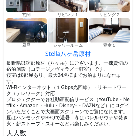
玄関
リビング１
リビング２
風呂
シャワールーム
寝室１
Stella八ヶ岳原村
長野県諏訪郡原村（八ヶ岳）にございます、一棟貸切の
宿泊施設（コテージ／ヴィラ／一軒宿）です。
寝室は8部屋あり、最大24名様までお泊まりになれま
す。
Wi-Fiインターネット（１Gbps光回線）・リモートワー
ク（テレワーク）対応
プロジェクターで各社動画配信サービス（YouTube・Ne
tflix・Amazon・Hulu・Disney+・DAZNなど）にログイ
ンいただくことで大画面スクリーンでご覧になれます。
夏はハンモックやBBQで避暑、冬はバレルサウナや焚き
火・薪ストーブ・スキーなどお楽しみください。
大人数