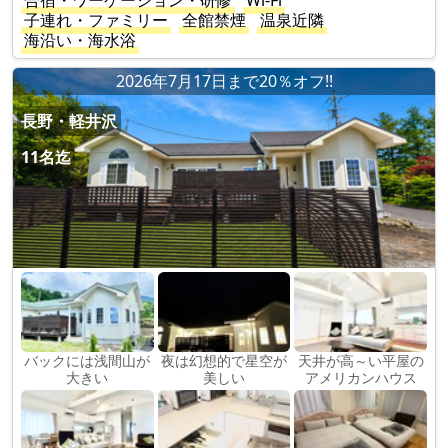
合宿・ワーケーション・研修
Wi-Fi
子連れ・ファミリー
全館禁煙
温泉近隣
海沿い・海水浴
2026年7月17日まで20％オフ!!
長野・軽井沢
11名迄
バックには浅間山が
夜は幻想的で星空が
天井が高～い平屋の
大きい
美しい
アメリカンハウス