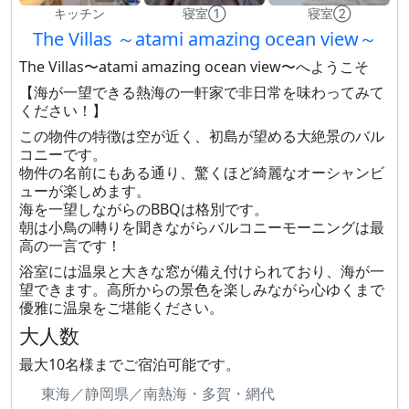
キッチン
寝室①
寝室②
The Villas ～atami amazing ocean view～
The Villas〜atami amazing ocean view〜へようこそ
【海が一望できる熱海の一軒家で非日常を味わってみて
ください！】
この物件の特徴は空が近く、初島が望める大絶景のバル
コニーです。
物件の名前にもある通り、驚くほど綺麗なオーシャンビ
ューが楽しめます。
海を一望しながらのBBQは格別です。
朝は小鳥の囀りを聞きながらバルコニーモーニングは最
高の一言です！
浴室には温泉と大きな窓が備え付けられており、海が一
望できます。高所からの景色を楽しみながら心ゆくまで
優雅に温泉をご堪能ください。
大人数
最大10名様までご宿泊可能です。
東海／静岡県／南熱海・多賀・網代