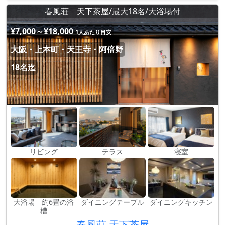
春風荘 天下茶屋/最大18名/大浴場付
¥7,000～¥18,000
1人あたり目安
大阪・上本町・天王寺・阿倍野
18名迄
リビング
テラス
寝室
大浴場 約6畳の浴
ダイニングテーブル
ダイニングキッチン
槽
春風荘 天下茶屋