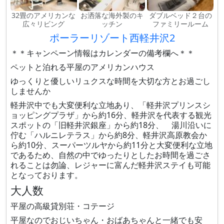
32畳のアメリカンな
お洒落な海外製のキ
ダブルベッド２台の
広々リビング
ッチン
ファミリールーム
ポーラーリゾート西軽井沢2
＊＊キャンペーン情報はカレンダーの備考欄へ＊＊
ペットと泊れる平屋のアメリカンハウス
ゆっくりと優しいリュクスな時間を大切な方とお過ごし
しませんか
軽井沢中でも大変便利な立地あり、「軽井沢プリンスシ
ョッピングプラザ」から約16分、軽井沢を代表する観光
スポットの「旧軽井沢銀座」から約18分、 湯川沿いに
佇む「ハルニレテラス」から約8分、軽井沢高原教会か
ら約10分、スーパーツルヤから約11分と大変便利な立地
であるため、自然の中でゆったりとしたお時間を過ごさ
れることは勿論、レジャーに富んだ軽井沢ステイも可能
となっております。
大人数
平屋の高級貸別荘・コテージ
平屋なのでおじいちゃん・おばあちゃんと一緒でも安