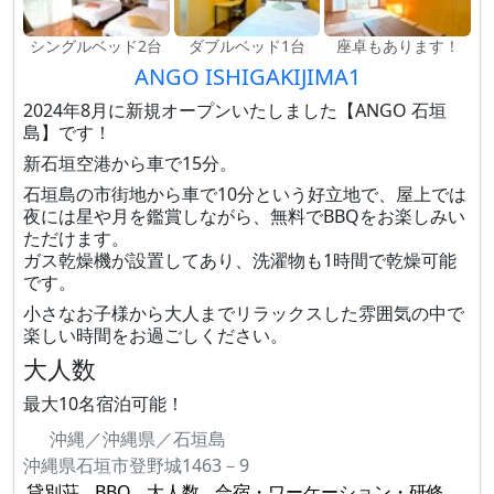
シングルベッド2台
ダブルベッド1台
座卓もあります！
ANGO ISHIGAKIJIMA1
2024年8月に新規オープンいたしました【ANGO 石垣
島】です！
新石垣空港から車で15分。
石垣島の市街地から車で10分という好立地で、屋上では
夜には星や月を鑑賞しながら、無料でBBQをお楽しみい
ただけます。
ガス乾燥機が設置してあり、洗濯物も1時間で乾燥可能
です。
小さなお子様から大人までリラックスした雰囲気の中で
楽しい時間をお過ごしください。
大人数
最大10名宿泊可能！
沖縄／沖縄県／石垣島
沖縄県石垣市登野城1463－9
貸別荘
BBQ
大人数
合宿・ワーケーション・研修