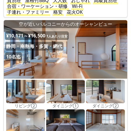
貸別荘
屋根付BBQ
大人数
おしゃれ
高級貸別荘
合宿・ワーケーション・研修
Wi-Fi
子連れ・ファミリー
格安
花火OK
空が近いバルコニーからのオーシャンビュー
¥10,171～¥16,500
1人あたり目安
静岡・南熱海・多賀・網代
10名迄
リビング②
ダイニング①
ダイニング②