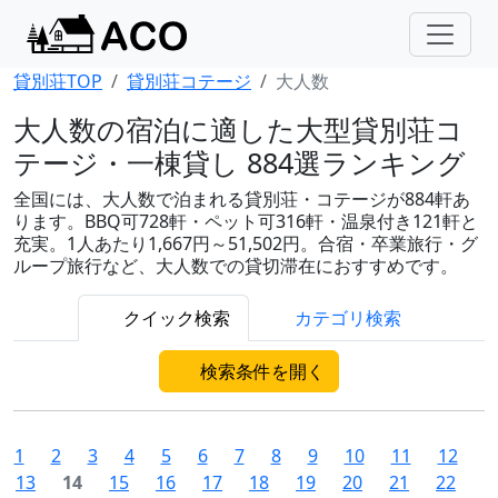
貸別荘TOP
貸別荘コテージ
大人数
大人数の宿泊に適した大型貸別荘コ
テージ・一棟貸し 884選ランキング
全国には、大人数で泊まれる貸別荘・コテージが884軒あ
ります。BBQ可728軒・ペット可316軒・温泉付き121軒と
充実。1人あたり1,667円～51,502円。合宿・卒業旅行・グ
ループ旅行など、大人数での貸切滞在におすすめです。
クイック検索
カテゴリ検索
検索条件を開く
1
2
3
4
5
6
7
8
9
10
11
12
13
14
15
16
17
18
19
20
21
22