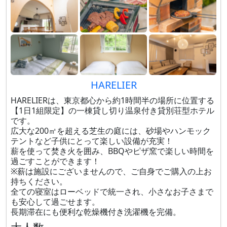
HARELIER
HARELIERは、東京都心から約1時間半の場所に位置する
【1日1組限定】の一棟貸し切り温泉付き貸別荘型ホテル
です。
広大な200㎡を超える芝生の庭には、砂場やハンモック
テントなど子供にとって楽しい設備が充実！
薪を使って焚き火を囲み、BBQやピザ窯で楽しい時間を
過ごすことができます！
※薪は施設にございませんので、ご自身でご購入の上お
持ちください。
全ての寝室はローベッドで統一され、小さなお子さまで
も安心して過ごせます。
長期滞在にも便利な乾燥機付き洗濯機を完備。