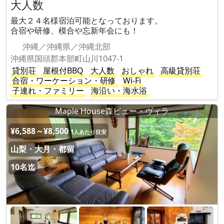
大人数
最大２４名様宿泊可能となっております。
合宿や研修、模合や忘新年会にも！
沖縄／沖縄県／沖縄北部
沖縄県国頭郡本部町山川1047-1
貸別荘
屋根付BBQ
大人数
おしゃれ
高級貸別荘
合宿・ワーケーション・研修
Wi-Fi
子連れ・ファミリー
海沿い・海水浴
Maple House森ビュー・ヴィラ
¥6,588～¥8,500
1人あたり目安
山梨・大月・都留
10名迄