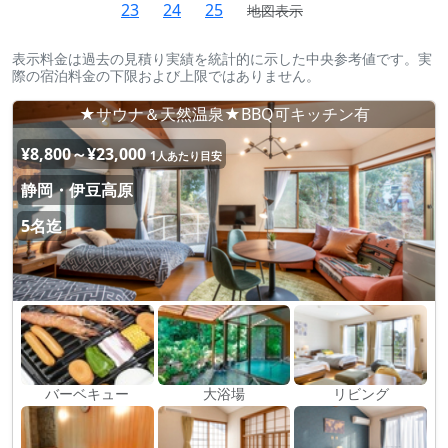
23
24
25
地図表示
表示料金は過去の見積り実績を統計的に示した中央参考値です。実
際の宿泊料金の下限および上限ではありません。
★サウナ＆天然温泉★BBQ可キッチン有
¥8,800～¥23,000
1人あたり目安
静岡・伊豆高原
5名迄
バーベキュー
大浴場
リビング