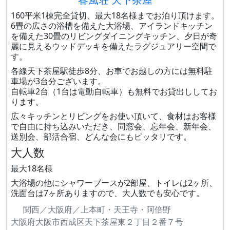
160平米1棟完全貸切、最大18名様までお泊り頂けます。
6畳の広さの浴槽を備えた大浴場、アイランドキッチン
を備えた30畳のリビングダイニングキッチン、夕日が奇
麗に見えるウッドデッキを備えたラグジュアリー空間で
す。
各線天下茶屋駅徒歩8分、お車でお越しの方には無料駐
車場が3台分ございます。
自転車2台（1台は電動自転車）も無料でお貸出ししてお
ります。
広々キッチンとリビングをお使い頂いて、食材はお客様
で自由に持ち込みいただき、同窓会、忘年会、新年会、
送別会、部活合宿、どんな会にもピッタリです。
大人数
最大18名様
大浴場の他にシャワーブースが2部屋、トイレは2ヶ所、
洗面台は7ヶ所ありますので、大人数でも安心です。
関西／大阪府／上本町・天王寺・阿倍野
大阪府大阪市西成区天下茶屋東２丁目２番７号