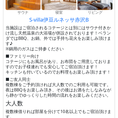
サウナ
寝室
リビング
S-villa伊豆ルネッサ赤沢B
当施設はご宿泊されるコテージとは別にはサウナ付きか
け流し天然温泉の大浴場が併設されております！ベラン
ダではBBQ、お鍋、外では手持ち花火をお楽しみ頂けま
す♪
※鍋用のガスはご持参ください
■ファミリー向け
コテージにもお風呂があり、お布団をご用意しておりま
すのでお子様連れでも安心してご宿泊頂けます！
キッチンも付いているのでお料理もお楽しみ頂けます！
■ご友人同士
複数棟をご予約頂ければ大人数でのご利用も可能です。
夜はBBQをお楽しみ頂き、その後はお酒をたしなみなが
ら静かでゆっくりした時間の流れをお楽しみください。
大人数
複数棟借りれば部屋を分けて10名以上でもご宿泊頂けま
す。