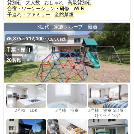
貸別荘
大人数
おしゃれ
高級貸別荘
合宿・ワーケーション・研修
Wi-Fi
子連れ・ファミリー
全館禁煙
3世代 家族グループ 最適
¥6,875～¥12,100
1人あたり目安
千葉・館山
20名迄
2号棟 LDK
2号棟 浴室
2号棟 寝室 5部屋
Qベッド 10台