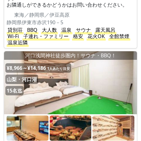
お隣通しができるかどうかはお問い合わせください。
東海／静岡県／伊豆高原
静岡県伊東市赤沢190－5
貸別荘
BBQ
大人数
温泉
サウナ
露天風呂
Wi-Fi
子連れ・ファミリー
格安
花火OK
全館禁煙
温泉近隣
河口浅間神社徒歩圏内！サウナ・BBQ！
¥8,966～¥14,186
1人あたり目安
山梨・河口湖
15名迄