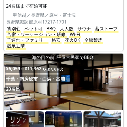
24名様まで宿泊可能
甲信越／長野県／原村・富士見
長野県諏訪郡原村17217-1701
貸別荘
ペット可
BBQ
大人数
サウナ
薪ストーブ
合宿・ワーケーション・研修
Wi-Fi
子連れ・ファミリー
格安
花火OK
全館禁煙
温泉近隣
海の目の前‼平屋古民家でBBQ!!
¥6,059～¥11,362
1人あたり目安
千葉・南房総市・白浜・富浦
20名迄