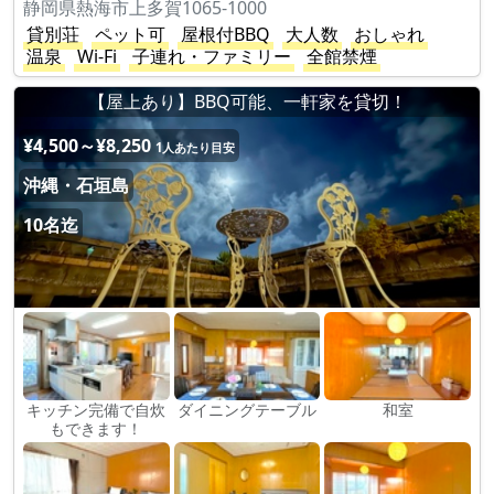
静岡県熱海市上多賀1065-1000
貸別荘
ペット可
屋根付BBQ
大人数
おしゃれ
温泉
Wi-Fi
子連れ・ファミリー
全館禁煙
【屋上あり】BBQ可能、一軒家を貸切！
¥4,500～¥8,250
1人あたり目安
沖縄・石垣島
10名迄
キッチン完備で自炊
ダイニングテーブル
和室
もできます！