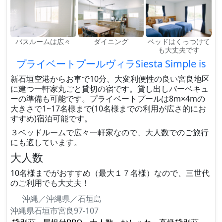
バスルームは広々
ダイニング
ベッドはくっつけて
も大丈夫です
プライベートプールヴィラSiesta Simple is
新石垣空港からお車で10分、大変利便性の良い宮良地区
に建つ一軒家丸ごと貸切の宿です。貸し出しバーベキュ
ーの準備も可能です。プライベートプールは8m×4mの
大きさで1~17名様まで(10名様までの利用が広さ的にお
すすめ)宿泊可能です。
３ベッドルームで広々一軒家なので、大人数でのご旅行
にも適しています。
大人数
10名様までがおすすめ（最大１７名様）なので、三世代
のご利用でも大丈夫！
沖縄／沖縄県／石垣島
沖縄県石垣市宮良97-107