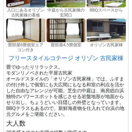
入口にあるオリゾン
中庭から古民家棟の
BBQスペースから
古民家棟の看板
玄関口
畳部屋6畳個室エア
畳部屋4.5畳個室
オリゾン古民家棟
コン付き
フリースタイルコテージ オリゾン 古民家棟
畳でゆったりリラックス。
モダンリノベされた平屋古民家
オールドスタイルの「オリゾン古民家棟」では、ふすま
の付け外しで個室にも大広間にもなる和室の利点を活か
した自由なアレンジが可能。芝生の中庭は、南房総白浜
独特のパワースポットを感じさせる岩盤地形が地面から
せり出し、ちょうどいい目隠しの外壁となっています。
BBQテラスもあるので、新鮮海産物を仕入れて白浜の地
元グルメをご堪能ください。
大人数