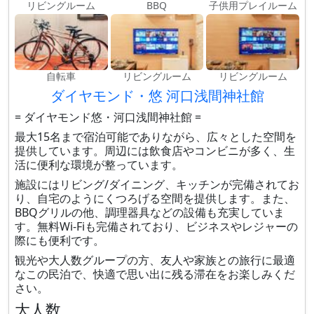
リビングルーム
BBQ
子供用プレイルーム
自転車
リビングルーム
リビングルーム
ダイヤモンド・悠 河口浅間神社館
= ダイヤモンド悠・河口浅間神社館 =
最大15名まで宿泊可能でありながら、広々とした空間を
提供しています。周辺には飲食店やコンビニが多く、生
活に便利な環境が整っています。
施設にはリビング/ダイニング、キッチンが完備されてお
り、自宅のようにくつろげる空間を提供します。また、
BBQグリルの他、調理器具などの設備も充実していま
す。無料Wi-Fiも完備されており、ビジネスやレジャーの
際にも便利です。
観光や大人数グループの方、友人や家族との旅行に最適
なこの民泊で、快適で思い出に残る滞在をお楽しみくだ
さい。
大人数