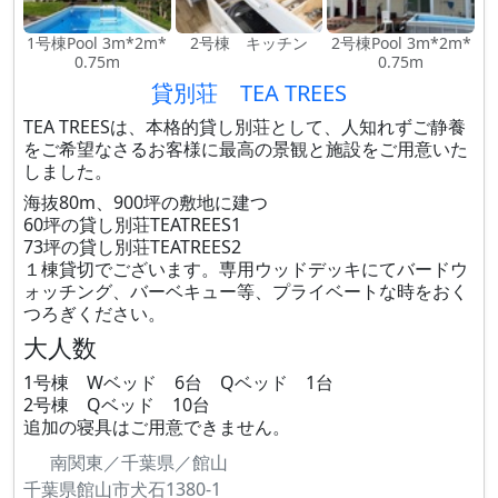
1号棟Pool 3m*2m*
2号棟 キッチン
2号棟Pool 3m*2m*
0.75m
0.75m
貸別荘 TEA TREES
TEA TREESは、本格的貸し別荘として、人知れずご静養
をご希望なさるお客様に最高の景観と施設をご用意いた
しました。
海抜80m、900坪の敷地に建つ
60坪の貸し別荘TEATREES1
73坪の貸し別荘TEATREES2
１棟貸切でございます。専用ウッドデッキにてバードウ
ォッチング、バーベキュー等、プライベートな時をおく
つろぎください。
大人数
1号棟 Wベッド 6台 Qベッド 1台
2号棟 Qベッド 10台
追加の寝具はご用意できません。
南関東／千葉県／館山
千葉県館山市犬石1380-1