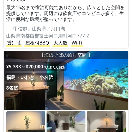
最大15名まで宿泊可能でありながら、広々とした空間を
提供しています。周辺には飲食店やコンビニが多く、生
活に便利な環境が整っています。
甲信越／山梨県／河口湖
山梨県南都留郡富士河口湖町河口777-2
貸別荘
屋根付BBQ
大人数
Wi-Fi
【海のそばの癒し空間 】
¥5,333～¥20,000
1人あたり目安
福島・いわき・小名浜
8名迄