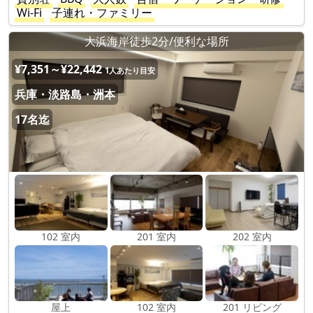
Wi-Fi
子連れ・ファミリー
大浜海岸徒歩2分/便利な場所
¥7,351～¥22,442
1人あたり目安
兵庫・淡路島・洲本
17名迄
102 室内
201 室内
202 室内
屋上
102 室内
201 リビング