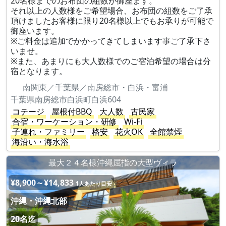
20名様までのお布団の組数が御座ます。
それ以上の人数様をご希望場合、お布団の組数をご了承
頂けましたお客様に限り20名様以上でもお承りが可能で
御座います。
※ご料金は追加でかかってきてしまいます事ご了承下さ
いませ。
※また、あまりにも大人数様でのご宿泊希望の場合は分
宿となります。
南関東／千葉県／南房総市・白浜・富浦
千葉県南房総市白浜町白浜604
コテージ
屋根付BBQ
大人数
古民家
合宿・ワーケーション・研修
Wi-Fi
子連れ・ファミリー
格安
花火OK
全館禁煙
海沿い・海水浴
最大２４名様沖縄屈指の大型ヴィラ
¥8,900～¥14,833
1人あたり目安
沖縄・沖縄北部
20名迄