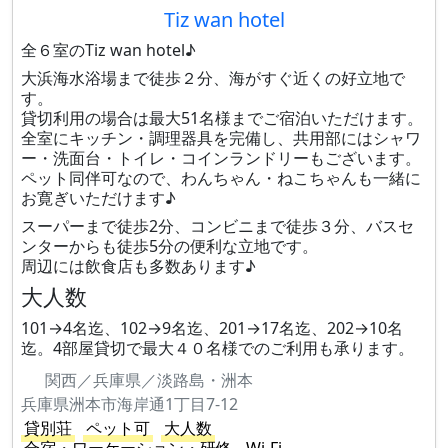
Tiz wan hotel
全６室のTiz wan hotel♪
大浜海水浴場まで徒歩２分、海がすぐ近くの好立地で
す。
貸切利用の場合は最大51名様までご宿泊いただけます。
全室にキッチン・調理器具を完備し、共用部にはシャワ
ー・洗面台・トイレ・コインランドリーもございます。
ペット同伴可なので、わんちゃん・ねこちゃんも一緒に
お寛ぎいただけます♪
スーパーまで徒歩2分、コンビニまで徒歩３分、バスセ
ンターからも徒歩5分の便利な立地です。
周辺には飲食店も多数あります♪
大人数
101→4名迄、102→9名迄、201→17名迄、202→10名
迄。4部屋貸切で最大４０名様でのご利用も承ります。
関西／兵庫県／淡路島・洲本
兵庫県洲本市海岸通1丁目7-12
貸別荘
ペット可
大人数