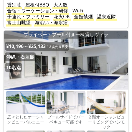
貸別荘
屋根付BBQ
大人数
合宿・ワーケーション・研修
Wi-Fi
子連れ・ファミリー
花火OK
全館禁煙
温泉近隣
富士山眺望
海沿い・海水浴
プライベートプール付き一棟貸しヴィラ
¥10,196～¥25,133
1人あたり目安
沖縄・石垣島
10名迄
広々としたオーシャ
プールサイドでバー
２階オーシャンビュ
ンビューバルコニー
ベキュー可能です
ーリビングでハンモ
ック