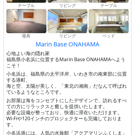
テーブル
リビング
テーブル
寝具
リビング
ベッド
Marin Base ONAHAMA
心地よい海の隠れ家
福島県小名浜に位置するMarin Base ONAHAMAへよう
こそ！
小名浜は、福島県の太平洋岸、いわき市の南東部に位置
する港町。
海と空、太陽が美しく、「東北の湘南」だなんて呼ばれ
ているようなところです。
お部屋は海をコンセプトにしたデザインで、訪れるすべ
ての方にリラックスと癒しを提供いたします。
必要な設備が整っており、快適に滞在いただけます。
Wi-Fiや120インチのプロジェクターも完備しておりま
す。
小名浜港には、人気の水族館「アクアマリンふくしま」