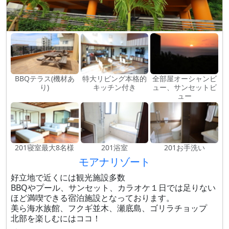
BBQテラス(機材あ
特大リビング本格的
全部屋オーシャンビ
り)
キッチン付き
ュー、サンセットビ
ュー
201寝室最大8名様
201浴室
201お手洗い
モアナリゾート
好立地で近くには観光施設多数
BBQやプール、サンセット、カラオケ１日では足りない
ほど満喫できる宿泊施設となっております。
美ら海水族館、フクギ並木、瀬底島、ゴリラチョップ
北部を楽しむにはココ！