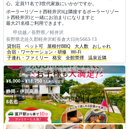
心。定員11名で3世代家族にいかがですか。
ポーラーリゾート西軽井沢Ⅱは隣接するポーラーリゾー
ト西軽井沢Ⅰと一緒にお泊まりになりますと
最大21名様ご利用できます。
甲信越／長野県／軽井沢
長野県北佐久郡軽井沢町長倉大日向5663-13
貸別荘
ペット可
屋根付BBQ
大人数
おしゃれ
合宿・ワーケーション・研修
Wi-Fi
子連れ・ファミリー
格安
全館禁煙
温泉近隣
BBQやピザ窯、温泉風呂と低温サウナ
¥6,000～¥18,750
1人あたり目安
静岡・伊豆高原
8名迄