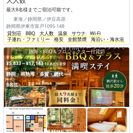
大人数
最大8名様までご宿泊可能です。
東海／静岡県／伊豆高原
静岡県伊東市富戸1095-148
貸別荘
BBQ
大人数
温泉
サウナ
Wi-Fi
子連れ・ファミリー
格安
全館禁煙
海沿い・海水浴
熱海・BBQ＆プロジェクター付貸切
¥5,833～¥17,143
1人あたり目安
静岡・南熱海・多賀・網代
9名迄