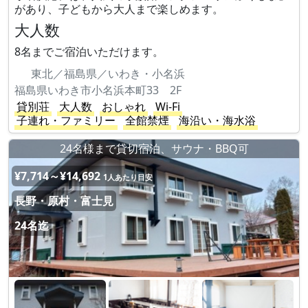
があり、子どもから大人まで楽しめます。
大人数
8名までご宿泊いただけます。
東北／福島県／いわき・小名浜
福島県いわき市小名浜本町33 2F
貸別荘
大人数
おしゃれ
Wi-Fi
子連れ・ファミリー
全館禁煙
海沿い・海水浴
24名様まで貸切宿泊、サウナ・BBQ可
¥7,714～¥14,692
1人あたり目安
長野・原村・富士見
24名迄