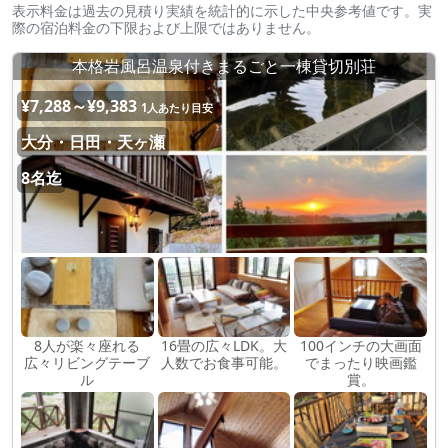
表示料金は過去の見積り実績を統計的に示した中央参考値です。実
際の宿泊料金の下限および上限ではありません。
本格岩風呂温泉付きまるごと一棟貸切別荘
¥7,288～¥9,383
1人あたり目安
大分・日田・天ヶ瀬
8名迄
8人が楽々座れる
16畳の広々LDK。大
100インチの大画面
広々リビングテーブ
人数でお食事可能。
でまったり映画鑑
ル
賞。