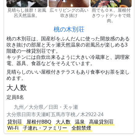
見晴らし抜群！岩風
広々リビングの高い
雨でもＯＫ。屋根付
呂天然温泉。
吹き抜け
きウッドデッキで焼
肉。
桃の木別荘
桃の木別荘は、国産杉をふんだんに使った開放感のある
吹き抜けの部屋と天ヶ瀬天然温泉の岩風呂が楽しめる3
階建の一棟貸別荘です。
キッチンには自炊出来るように大きい冷蔵庫と、調理家
電、器具、食器などをそろえています。
見晴らしのいい屋根付きテラスもあり食事やお茶を楽し
めます。
大人数
定員8名
九州／大分県／日田・天ヶ瀬
大分県日田市天瀬町五馬市字桃ノ木2922-24
貸別荘
屋根付BBQ
大人数
温泉
高級貸別荘
Wi-Fi
子連れ・ファミリー
全館禁煙