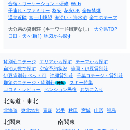
合宿・ワーケーション・研修
Wi-Fi
子連れ・ファミリー
格安
花火OK
全館禁煙
温泉近隣
富士山眺望
海沿い・海水浴
全てのテーマ
大分県の貸別荘（キーワード指定なし）
大分県TOP
日田・天ヶ瀬(1)
地図から探す
貸別荘コテージ
エリアから探す
テーマから探す
宿泊人数で探す
空室予約状況
静岡・伊豆貸別荘
伊豆貸別荘 ペット可
沖縄貸別荘
千葉コテージ・貸別荘
那須のコテージ・貸別荘
スキー特集
特集
口コミ・レビュー
ペンション民宿
お気に入り
北海道・東北
北海道
東北地方
青森
岩手
秋田
宮城
山形
福島
北関東
南関東