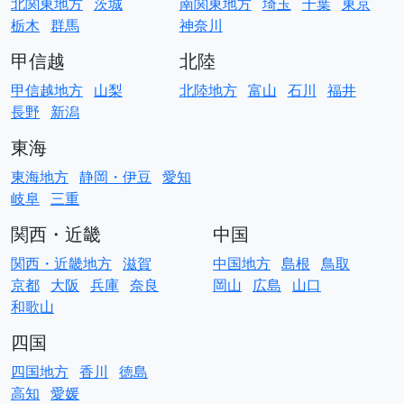
北関東地方
茨城
南関東地方
埼玉
千葉
東京
栃木
群馬
神奈川
甲信越
北陸
甲信越地方
山梨
北陸地方
富山
石川
福井
長野
新潟
東海
東海地方
静岡・伊豆
愛知
岐阜
三重
関西・近畿
中国
関西・近畿地方
滋賀
中国地方
島根
鳥取
京都
大阪
兵庫
奈良
岡山
広島
山口
和歌山
四国
四国地方
香川
徳島
高知
愛媛