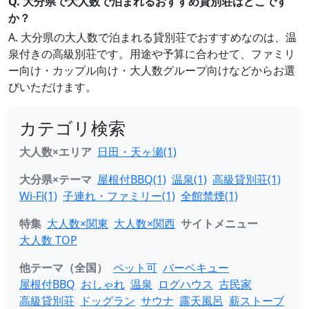
Q. 大分県で大人数で泊まれるおすすめ貸別荘はどこです
か？
A. 大分県の大人数で泊まれる貸別荘でおすすめなのは、温
泉付きの高級別荘です。用途や予算に合わせて、ファミリ
ー向け・カップル向け・大人数グループ向けなどからお選
びいただけます。
カテゴリ検索
大人数×エリア
日田・天ヶ瀬(1)
大分県×テーマ
屋根付BBQ(1)
温泉(1)
高級貸別荘(1)
Wi-Fi(1)
子連れ・ファミリー(1)
全館禁煙(1)
特集
大人数×関東
大人数×関西
サイトメニュー
大人数 TOP
他テーマ（全国）
ペット可
バーベキュー
屋根付BBQ
おしゃれ
温泉
ログハウス
古民家
高級貸別荘
ドッグラン
サウナ
露天風呂
薪ストーブ