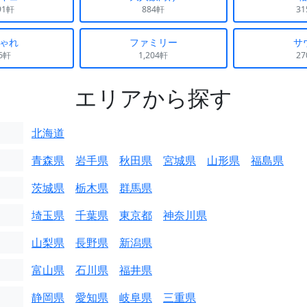
91軒
884軒
3
ゃれ
ファミリー
サ
6軒
1,204軒
2
エリアから探す
北海道
青森県
岩手県
秋田県
宮城県
山形県
福島県
茨城県
栃木県
群馬県
埼玉県
千葉県
東京都
神奈川県
山梨県
長野県
新潟県
富山県
石川県
福井県
静岡県
愛知県
岐阜県
三重県