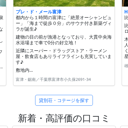
プレ・ド・メール富津
H
泉
都内から１時間の富津に「絶景オーシャンビュ
比
ー」「海まで徒歩０分」のサウナ付き新築ヴィ
な
ラが誕生♪
建物の目の前が漁港となっており、大貫中央海
し
水浴場まで車で0分の好立地！
近隣にスーパー・ドラッグストア・ラーメン
フ
屋・飲食店もありライフラインも充実していま
す♪
雄
／宮城県刈田郡蔵王町遠刈田温泉八山4-537
敷地内...
富津・鋸南／千葉県富津市小久保2691-34
貸別荘・コテージを探す
新着・高評価の口コミ