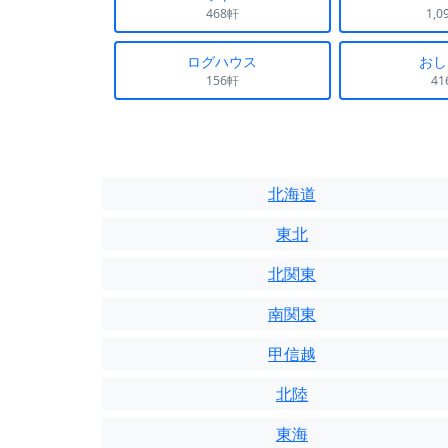
468軒
1,0
ログハウス
おし
156軒
41
北海道
東北
北関東
南関東
甲信越
北陸
東海