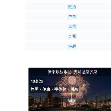
関西
中国
四国
九州
沖縄
伊東駅徒歩圏×天然温泉源泉
40名迄
静岡・伊東・宇佐美・川奈