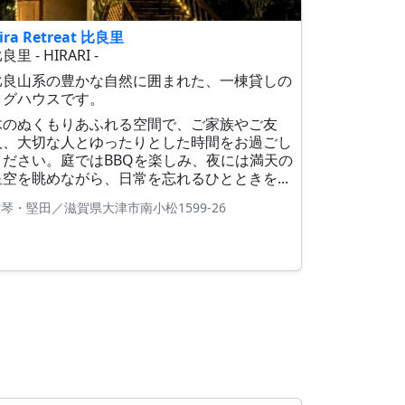
ira Retreat 比良里
良里 - HIRARI -
比良山系の豊かな自然に囲まれた、一棟貸しの
ログハウスです。
木のぬくもりあふれる空間で、ご家族やご友
人、大切な人とゆったりとした時間をお過ごし
ください。庭ではBBQを楽しみ、夜には満天の
星空を眺めながら、日常を忘れるひとときを...
琴・堅田／滋賀県大津市南小松1599-26