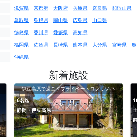
滋賀県
京都府
大阪府
兵庫県
奈良県
和歌山県
鳥取県
島根県
岡山県
広島県
山口県
徳島県
香川県
愛媛県
高知県
福岡県
佐賀県
長崎県
熊本県
大分県
宮崎県
鹿
沖縄県
新着施設
伊豆高原で過ごすプライベートログリゾ-ト
6名迄
1
静岡・伊豆高原
土