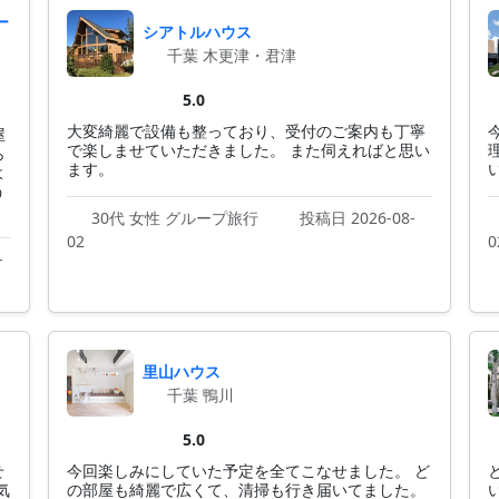
ー
シアトルハウス
千葉 木更津・君津
5.0
大変綺麗で設備も整っており、受付のご案内も丁寧
屋
で楽しませていただきました。 また伺えればと思い
ら
ます。
よ
う
30代 女性 グループ旅行
投稿日 2026-08-
02
0
-
里山ハウス
千葉 鴨川
5.0
せ
今回楽しみにしていた予定を全てこなせました。 ど
気
の部屋も綺麗で広くて、清掃も行き届いてました。