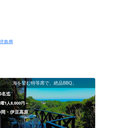
児島県
海を望む特等席で、絶品BBQ。
0名迄
曜1人8,000円～
静岡・伊豆高原