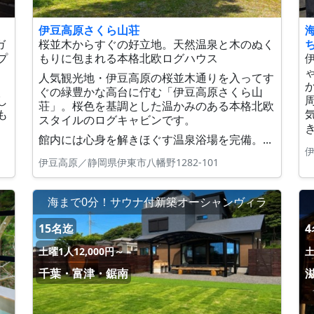
伊豆高原さくら山荘
ガ
桜並木からすぐの好立地。天然温泉と木のぬく
プ
もりに包まれる本格北欧ログハウス
人気観光地・伊豆高原の桜並木通りを入ってす
ぐの緑豊かな高台に佇む「伊豆高原さくら山
し
荘」。桜色を基調とした温かみのある本格北欧
も
スタイルのログキャビンです。
館内には心身を解きほぐす温泉浴場を完備。...
伊
伊豆高原／静岡県伊東市八幡野1282-101
海まで0分！サウナ付新築オーシャンヴィラ
15名迄
土曜1人12,000円～
土
千葉・富津・鋸南