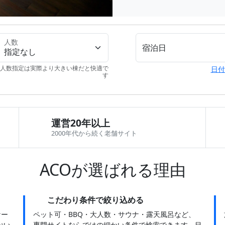
人数
宿泊日
人数指定は実際より大きい棟だと快適で
日付
す
運営20年以上
2000年代から続く老舗サイト
ACOが選ばれる理由
こだわり条件で絞り込める
ケー
ペット可・BBQ・大人数・サウナ・露天風呂など、
ない
専門サイトならではの細かい条件で検索できます。目