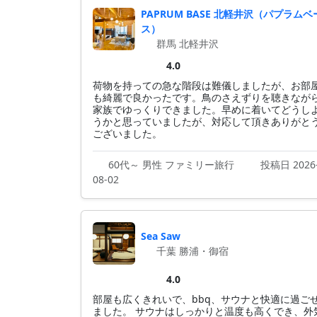
PAPRUM BASE 北軽井沢（パプラムベ
ス）
群馬 北軽井沢
4.0
荷物を持っての急な階段は難儀しましたが、お部
も綺麗で良かったです。鳥のさえずりを聴きなが
家族でゆっくりできました。早めに着いてどうし
うかと思っていましたが、対応して頂きありがと
ございました。
60代～ 男性 ファミリー旅行
投稿日 2026
08-02
Sea Saw
千葉 勝浦・御宿
4.0
部屋も広くきれいで、bbq、サウナと快適に過ご
ました。 サウナはしっかりと温度も高くでき、外