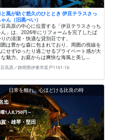
海と風が紡ぐ悠久のひととき 伊豆テラスさっ
ちゃん（旧黒べい）
伊豆高原の中心に位置する「伊豆テラスさっち
ゃん」は、2026年にリフォームを完了したば
かりの清潔・快適な貸別荘です。
周囲は豊かな森に包まれており、周囲の視線を
気にせずゆったり過ごせるプライベート感が大
きな魅力。お庭からは爽快な海風と美し...
豆高原／静岡県伊東市富戸1101-16
日常を離れ、心ほどける比良の時
4名迄
曜1人8,750円～
滋賀・雄琴・堅田