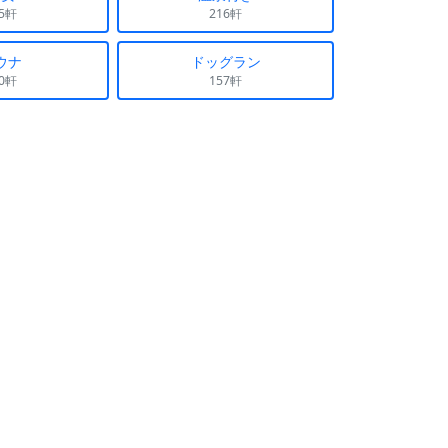
15軒
216軒
ウナ
ドッグラン
70軒
157軒