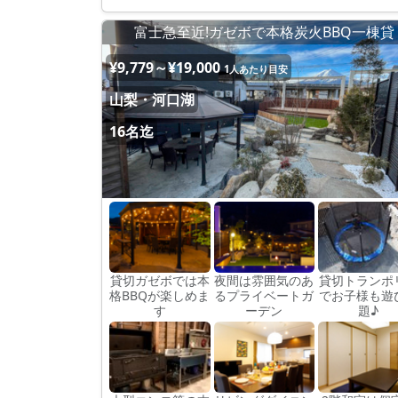
富士急至近!ガゼボで本格炭火BBQ一棟貸
¥9,779～¥19,000
1人あたり目安
山梨・河口湖
16名迄
貸切ガゼボでは本
夜間は雰囲気のあ
貸切トランポ
格BBQが楽しめま
るプライベートガ
でお子様も遊
す
ーデン
題♪