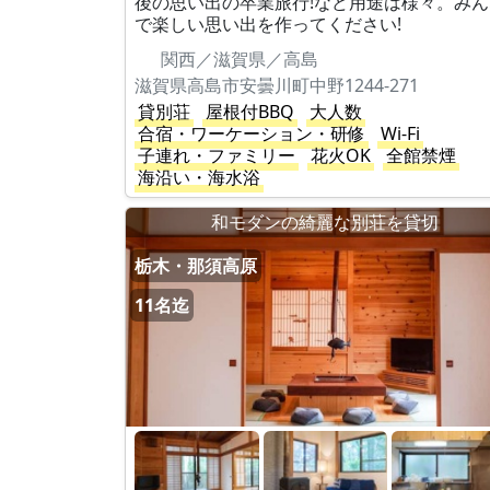
後の思い出の卒業旅行!など用途は様々。みん
で楽しい思い出を作ってください!
関西／滋賀県／高島
滋賀県高島市安曇川町中野1244-271
貸別荘
屋根付BBQ
大人数
合宿・ワーケーション・研修
Wi-Fi
子連れ・ファミリー
花火OK
全館禁煙
海沿い・海水浴
和モダンの綺麗な別荘を貸切
栃木・那須高原
11名迄