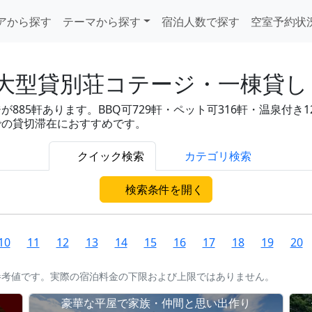
アから探す
テーマから探す
宿泊人数で探す
空室予約状
大型貸別荘コテージ・一棟貸し 
5軒あります。BBQ可729軒・ペット可316軒・温泉付き121軒
での貸切滞在におすすめです。
クイック検索
カテゴリ検索
検索条件を開く
10
11
12
13
14
15
16
17
18
19
20
参考値です。実際の宿泊料金の下限および上限ではありません。
豪華な平屋で家族・仲間と思い出作り