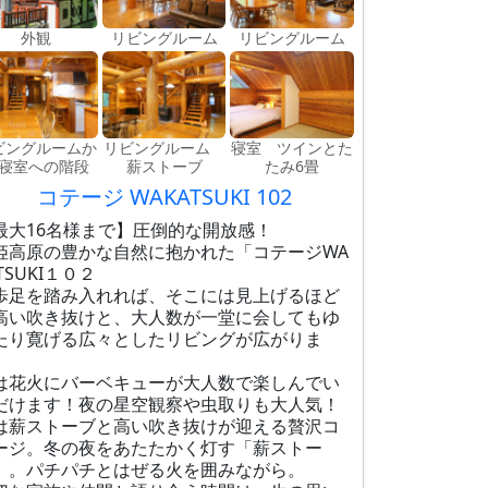
外観
リビングルーム
リビングルーム
ビングルームか
リビングルーム
寝室 ツインとた
寝室への階段
薪ストーブ
たみ6畳
コテージ WAKATSUKI 102
最大16名様まで】圧倒的な開放感！
姫高原の豊かな自然に抱かれた「コテージWA
TSUKI１０２
歩足を踏み入れれば、そこには見上げるほど
高い吹き抜けと、大人数が一堂に会してもゆ
たり寛げる広々としたリビングが広がりま
。
は花火にバーベキューが大人数で楽しんでい
だけます！夜の星空観察や虫取りも大人気！
は薪ストーブと高い吹き抜けが迎える贅沢コ
ージ。冬の夜をあたたかく灯す「薪ストー
」。パチパチとはぜる火を囲みながら。