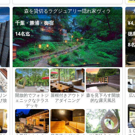
森を貸切るラグジュアリー隠れ家ヴィラ
千葉・勝浦・御宿
¥4
14名迄
徳
8
リン
開放的でフォトジ
屋根付きアウトド
森を見下ろす開放
広
び放
ェニックなテラス
アダイニング
的な露天風呂
デッキ
１