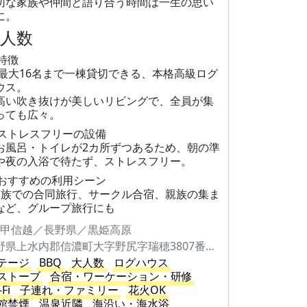
切な家族や仲間と語り合う時間は一生の思い
に。
大人数
 特徴
 最大16名まで一棟貸切できる、本格高級ログ
ウス。
高い吹き抜けが美しいリビングで、全員が集
っても広々。
 ストレスフリーの設備
お風呂・トイレが2カ所ずつあるため、朝の準
や夜の入浴で待たず、ストレスフリー。
 おすすめの利用シーン
家族での合同旅行、サークル合宿、親族の集ま
など、グループ旅行にも
甲信越／長野県／黒姫高原
長野県上水内郡信濃町大字野尻字瑞穂3807番地211
テージ
BBQ
大人数
ログハウス
ストーブ
合宿・ワーケーション・研修
-Fi
子連れ・ファミリー
花火OK
館禁煙
温泉近隣
海沿い・海水浴