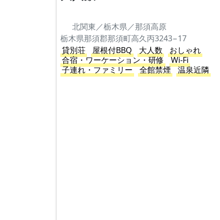
北関東／栃木県／那須高原
栃木県那須郡那須町高久丙3243−17
貸別荘
屋根付BBQ
大人数
おしゃれ
合宿・ワーケーション・研修
Wi-Fi
子連れ・ファミリー
全館禁煙
温泉近隣