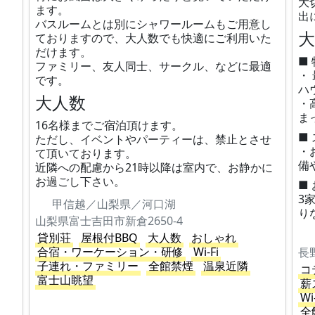
大
ます。
出
バスルームとは別にシャワールームもご用意し
ておりますので、大人数でも快適にご利用いた
だけます。
■
ファミリー、友人同士、サークル、などに最適
・
です。
ハ
大人数
・
ま
16名様までご宿泊頂けます。
■
ただし、イベントやパーティーは、禁止とさせ
・
て頂いております。
備
近隣への配慮から21時以降は室内で、お静かに
お過ごし下さい。
■
3
甲信越／山梨県／河口湖
り
山梨県富士吉田市新倉2650-4
貸別荘
屋根付BBQ
大人数
おしゃれ
合宿・ワーケーション・研修
Wi-Fi
子連れ・ファミリー
全館禁煙
温泉近隣
コ
富士山眺望
薪
Wi
全