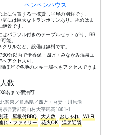
ペンペンハウス
の上に位置する一棟貸し平屋の別荘です。
い庭には巨大なトランポリンあり。眺めはま
に絶景です。
にはパラソル付きのテーブルセットがり、BB
が可能。
スグリルなど、設備は無料です。
で30分以内で伊香保・四万・みなかみ温泉エ
アへアクセス可。
時間ほどで各地のスキー場へもアクセスできま
。
大人数
AX8名まで宿泊可
北関東／群馬県／四万・吾妻・川原湯
馬県吾妻郡高山村大字尻高1881-1
別荘
屋根付BBQ
大人数
おしゃれ
Wi-Fi
連れ・ファミリー
花火OK
温泉近隣