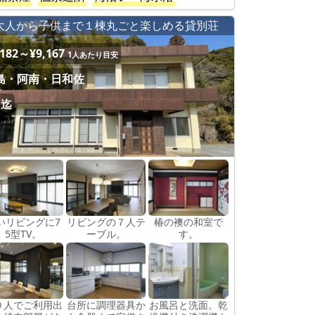
大人から子供まで１棟丸ごと楽しめる貸別荘
,182～¥9,167
1人あたり目安
島・阿南・日和佐
名迄
いリビングに7
リビングの７人テ
椿の襖の和室で
5型TV。
ーブル。
す。
０人でご利用出
台所に調理器具か
お風呂と洗面。乾