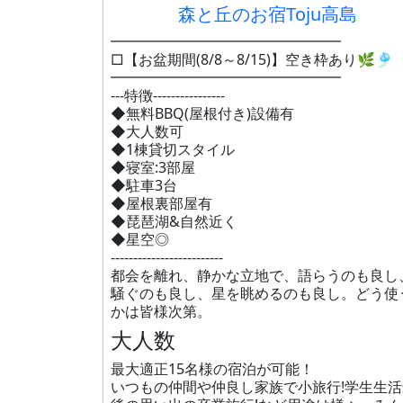
森と丘のお宿Toju高島
━━━━━━━━━━━━━━━━
□【お盆期間(8/8～8/15)】空き枠あり🌿🎐
━━━━━━━━━━━━━━━━
---特徴----------------
◆無料BBQ(屋根付き)設備有
◆大人数可
◆1棟貸切スタイル
◆寝室:3部屋
◆駐車3台
◆屋根裏部屋有
◆琵琶湖&自然近く
◆星空◎
-------------------------
都会を離れ、静かな立地で、語らうのも良し
騒ぐのも良し、星を眺めるのも良し。どう使
かは皆様次第。
大人数
最大適正15名様の宿泊が可能！
いつもの仲間や仲良し家族で小旅行!学生生活