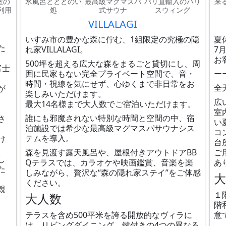
室の
水風呂とととのい
最高級マグマスパ
バリ直輸入のバリ
来
利用
処
式サウナ
スウィング
VILLALAGI
いすみ市の豊かな森に佇む、1組限定の究極の隠
夏
た
れ家VILLALAGI。
7
お
500坪を超える広大な森をまるごと貸切にし、周
富士
囲に民家もない完全プライベート空間で、音・
ー
時間・視線を気にせず、心ゆくまで非日常をお
全
が
楽しみいただけます。
広
最大14名様まで大人数でご宿泊いただけます。
室
誰にも邪魔されない特別な時間と空間の中、宿
さ
い
泊施設では希少な最高級マグマスパサウナシス
コ
テムを導入。
け
台
森を見渡す露天風呂や、屋根付きアウトドアBB
ご
し
Qテラスでは、カラオケや映画鑑賞、音楽を楽
あ
た
しみながら、贅沢な“森の隠れ家ステイ”をご体感
ください。
親
１
大人数
階
テラスを含め500平米を誇る開放的なヴィラに
意
は、リビングダイニング、鍵付きの4つの異なる