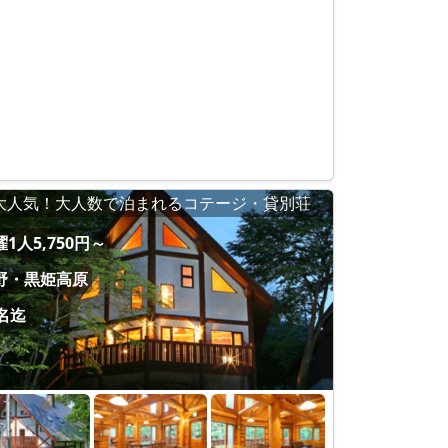
大人気！大人数で泊まれるコテージ・貸別荘
1人5,750円～
野・黒姫高原
6名迄