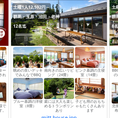
土曜1人12,592円～
土曜
群馬・玉原・沼田・老神
群
12名迄
8
ター
眺めの良いデッキ
南向きの広いリビ
ピンク基調の主寝
B
され
でみんなでBBQ
ング（24畳）
室（14畳）
の
ブルー基調の洋寝
庭には大人も楽し
子ども用のおもち
様で
室（8畳）
めるトランポリン
ゃもたくさんあり
北
す。
あり
ます
mitt house inn