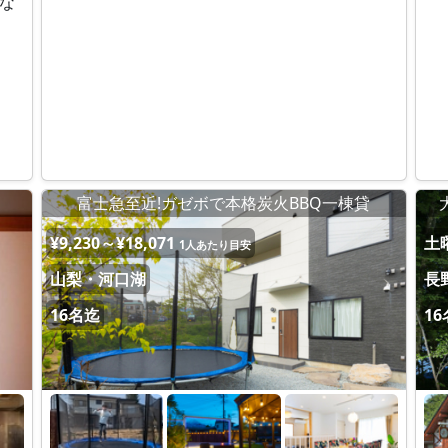
な
富士急至近!ガゼボで本格炭火BBQ一棟貸
¥9,230～¥18,071
土曜
1人あたり目安
山梨・河口湖
長
16名迄
1