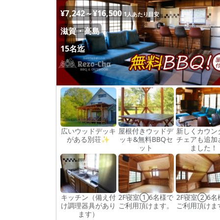
¥7,242～¥16,500
1人あたり目安
滋賀・高島
15名迄
広いウッドデッキ
屋根付きウッドデ
新しくカウン
がある別荘✨
ッキ&無料BBQセ
チェアも追加
ット
ました！
キッチン（備え付
2F寝室①6名様で
2F寝室②6名
け調理器具があり
ご利用頂けます。
ご利用頂けま
ます）