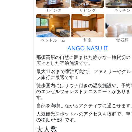
リビング
リビング
キッチン
ベットルーム
和室
食器類
ANGO NASU II
那須高原の自然に囲まれた静かな一棟貸切の
広々とした宿泊施設です。
最大11名まで宿泊可能で、ファミリーやグル
プ旅行に最適です！
徒歩圏内にはサウナ付きの温泉施設や、予約
のエンゼルフォレストテニスコートがありま
す。
自然を満喫しながらアクティブに過ごせます
人気観光スポットへのアクセスも抜群で、車
の移動が便利です。
大人数