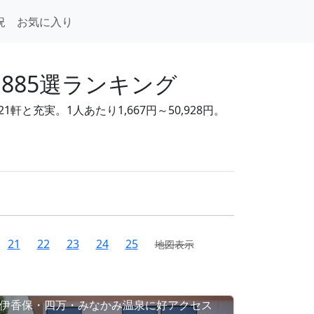
況
お気に入り
885選ランキング
と充実。1人あたり1,667円～50,928円。
21
22
23
24
25
地図表示
伊香保・四万・みなかみ温泉に好アクセス