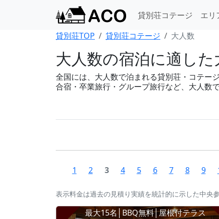
貸別荘コテージ
エリ
貸別荘TOP
貸別荘コテージ
大人数
大人数の宿泊に適した
全国には、大人数で泊まれる貸別荘・コテージが88
合宿・卒業旅行・グループ旅行など、大人数
1
2
3
4
5
6
7
8
9
表示料金は過去の見積り実績を統計的に示した中央
最大15名│BBQ無料│屋根付テラス