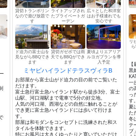
貸切トランポリン
ライトアップされ
広々とした和洋室
なので遊び放題で
たプライベートガ
はお子様連れでも
す
ーデン
安心です
リ
ら
ド迫力の富士山を
貸切ガゼボでは雨
夏頃よりエアリア
見ながらBBQでき
天でもBBQができ
ルヨガプランを導
ます
ます
入予定
【
ミヤビハイランドテラスヴィラB
黒
ー
KA
お部屋から富士山がド迫力の目の前でご覧いた
一
だけます。
制
の
富士急行富士急ハイランド駅から徒歩3分、富士
っ
山駅、河口湖駅まで電車で5分の好立地。
す
人気の河口湖、西湖などの自然に触れることが
夏
。
でき更に富士急ハイランドには歩いて行けま
た
す。
で
冬
部屋は和モダンをコンセプトに洗練された和ス
テ
タイルを体験できます。
ブ
特にお風呂は大きくゆったりと寛いでいただけ