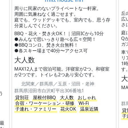
周りに民家のないプライベートな一軒家。
丘
周囲に気兼ねなく過ごせます。
広
庭でも、ウッドデッキでも、室内でも、思う存
さ
分楽しんでください。
庭
BBQ・花火・焚き火OK！｜沼田ICから10分
Q
●みんなで思いっきり遊べる広々空間！
ガ
●BBQコンロ、焚き火台無料！
●各スキー場まで40分〜アクセス可
車
リ
大人数
1
MAX12人まで宿泊可能。洋寝室が2つ、和寝室
す
が2つです。トイレも2つあり安心です。
北関東／群馬県／玉原・沼田・老神
、
M
群馬県沼田市白沢町平出306番地1
う
貸別荘
屋根付BBQ
大人数
おしゃれ
合宿・ワーケーション・研修
Wi-Fi
群
子連れ・ファミリー
花火OK
温泉近隣
貸
子
最