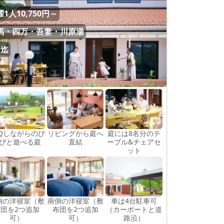
1人10,750円～
馬・四万・吾妻・川原湯
名迄
BQしながらのび
リビングから庭へ
庭には8名分のテ
びと遊べる庭
直結
ーブル&チェアセ
ット
側の洋寝室（敷
南側の洋寝室（敷
車は4台駐車可
布団を2つ追加
布団を2つ追加
（カーポートと道
可）
可）
路沿）