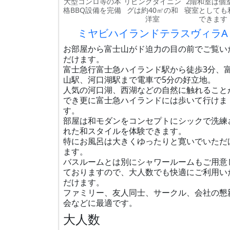
大型コンロ等の本
リビングダイニン
2階和室は個
格BBQ設備を完備
グは約40㎡の和
寝室としても
洋室
できます
ミヤビハイランドテラスヴィラA
お部屋から富士山がド迫力の目の前でご覧い
だけます。
富士急行富士急ハイランド駅から徒歩3分、
山駅、河口湖駅まで電車で5分の好立地。
人気の河口湖、西湖などの自然に触れること
でき更に富士急ハイランドには歩いて行けま
す。
部屋は和モダンをコンセプトにシックで洗練
れた和スタイルを体験できます。
特にお風呂は大きくゆったりと寛いでいただ
ます。
バスルームとは別にシャワールームもご用意
ておりますので、大人数でも快適にご利用い
だけます。
ファミリー、友人同士、サークル、会社の懇
会などに最適です。
大人数