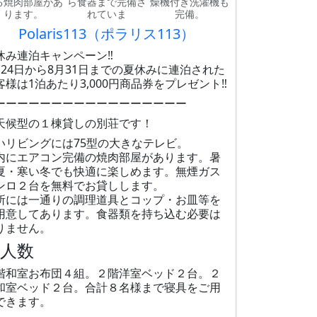
る焼肉部屋があ
ら食器まで完備さ
燥機付き洗濯機も
ります。
れていま
完備。
Polaris113（ポラリス113）
休み連泊キャンペーン‼️
月24日から8月31日までの夏休みに連泊された
客様は1泊あたり3,000円商品券をプレゼント‼️
ーーーーーーーーーーーーーーーーー
天候型の１棟貸しの別荘です！
いリビングには75型の大きなテレビ。
内にエアコン完備の焼肉部屋があります。暑
夏・寒い冬でも快適に楽しめます。無煙ガス
ンロ２台を無料でお貸しします。
所には一通りの調理道具とコップ・お皿等を
用意してあります。食器類を持ち込む必要は
りません。
大人数
階和室お布団４組。２階洋室ベッド２台。２
和室ベッド２台。合計８名様まで寝具をご用
できます。