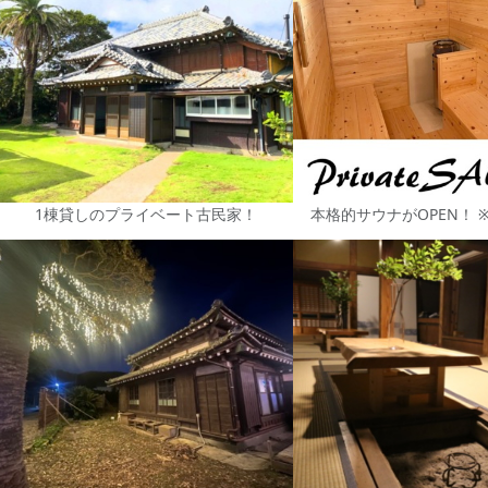
1棟貸しのプライベート古民家！
本格的サウナがOPEN！ 