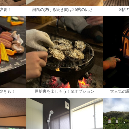
炉裏！
潮風の抜ける続き間は26帖の広さ！
8帖
焼きも！
囲炉裏を楽しもう！※オプション
大人気の