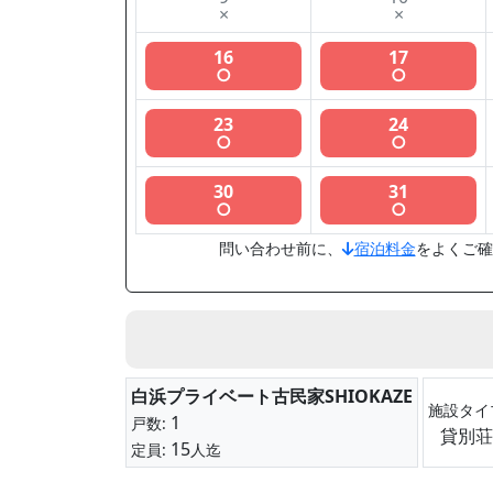
×
×
16
17
○
○
23
24
○
○
30
31
○
○
問い合わせ前に、
宿泊料金
をよくご確
白浜プライベート古民家SHIOKAZE
施設タイ
1
戸数:
貸別荘
15
定員:
人迄