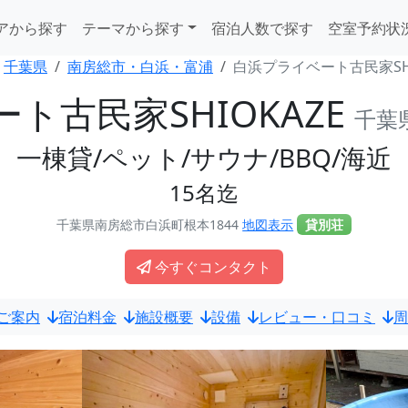
アから探す
テーマから探す
宿泊人数で探す
空室予約状
千葉県
南房総市・白浜・富浦
白浜プライベート古民家SHI
ト古民家SHIOKAZE
千葉
一棟貸/ペット/サウナ/BBQ/海近
15名迄
千葉県南房総市白浜町根本1844
地図表示
貸別荘
今すぐコンタクト
ご案内
宿泊料金
施設概要
設備
レビュー・口コミ
周