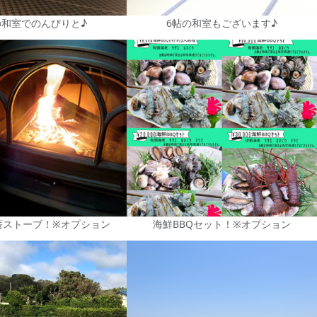
の和室でのんびりと♪
6帖の和室もございます♪
薪ストーブ！※オプション
海鮮BBQセット！※オプション