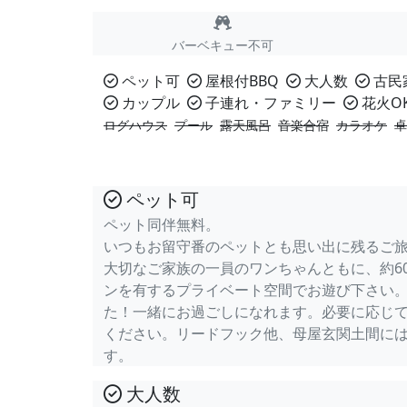
バーベキュー不可
ペット可
屋根付BBQ
大人数
古民
カップル
子連れ・ファミリー
花火O
ログハウス
プール
露天風呂
音楽合宿
カラオケ
卓
ペット可
ペット同伴無料。
いつもお留守番のペットとも思い出に残るご
大切なご家族の一員のワンちゃんともに、約6
ンを有するプライベート空間でお遊び下さい。
た！一緒にお過ごしになれます。必要に応じ
ください。リードフック他、母屋玄関土間に
す。
大人数