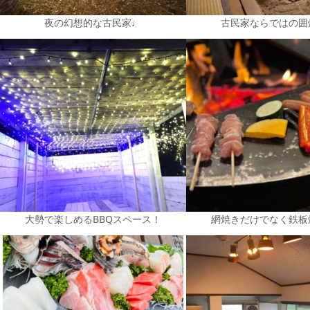
夜の幻想的な古民家♩
古民家ならではの囲
大勢で楽しめるBBQスペース！
網焼きだけでなく鉄板