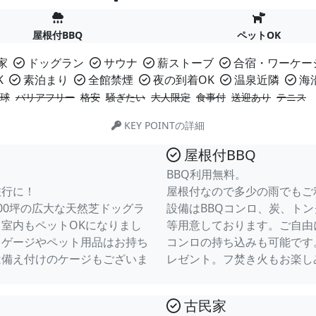
屋根付BBQ
ペットOK
家
ドッグラン
サウナ
薪ストーブ
合宿・ワーケー
K
素泊まり
全館禁煙
夜の到着OK
温泉近隣
海
球
バリアフリー
格安
騒ぎたい
大人限定
食事付
送迎あり
テニス
KEY POINTの詳細
屋根付BBQ
BBQ利用無料。
旅行に！
屋根付なので多少の雨でもご
00坪の広大な天然芝ドッグラ
設備はBBQコンロ、炭、ト
室内もペットOKになりまし
等用意しております。ご自由
てゲージやペット用品はお持ち
コンロの持ち込みも可能です
は備え付けのケージもございま
レゼント。フ焚き火もお楽し
古民家