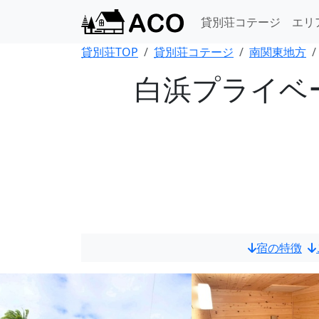
貸別荘コテージ
エリ
貸別荘TOP
貸別荘コテージ
南関東地方
白浜プライベー
宿の特徴