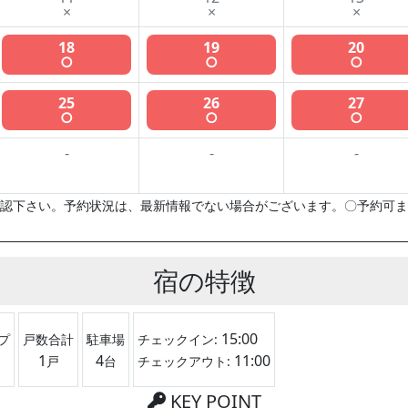
×
×
×
18
19
20
○
○
○
25
26
27
○
○
○
-
-
-
認下さい。予約状況は、最新情報でない場合がございます。〇予約可ま
宿の特徴
15:00
プ
戸数合計
駐車場
チェックイン:
1
4
11:00
戸
台
チェックアウト:
KEY POINT