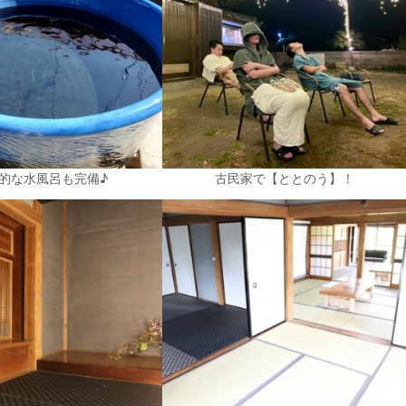
的な水風呂も完備♪
古民家で【ととのう】！