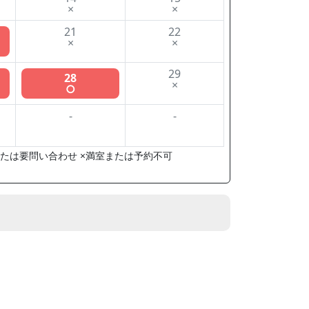
×
×
21
22
×
×
29
28
×
○
-
-
たは要問い合わせ ×満室または予約不可