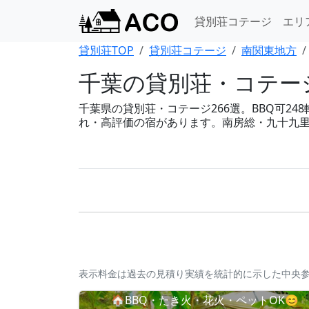
貸別荘コテージ
エリ
貸別荘TOP
貸別荘コテージ
南関東地方
千葉の貸別荘・コテージ
千葉県の貸別荘・コテージ266選。BBQ可248
れ・高評価の宿があります。南房総・九十九
表示料金は過去の見積り実績を統計的に示した中央
🏠BBQ・たき火・花火・ペットOK😊