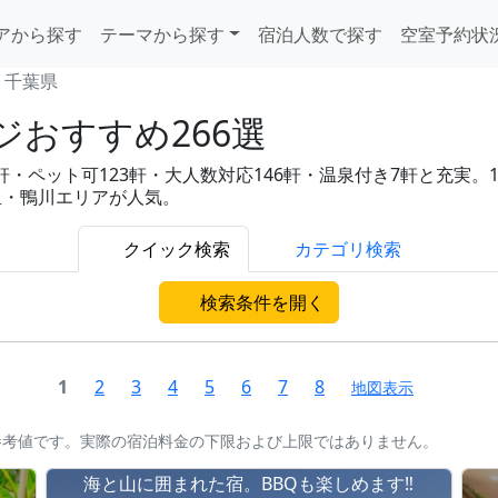
アから探す
テーマから探す
宿泊人数で探す
空室予約状
千葉県
おすすめ266選
軒・ペット可123軒・大人数対応146軒・温泉付き7軒と充実。1人
里・鴨川エリアが人気。
クイック検索
カテゴリ検索
検索条件を開く
1
2
3
4
5
6
7
8
地図表示
参考値です。実際の宿泊料金の下限および上限ではありません。
海と山に囲まれた宿。BBQも楽しめます‼