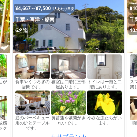
¥4,667～¥7,500
¥1
1人あたり目安
千葉・富津・鋸南
千
6名迄
1
ちが
食事やくつろぎの
寝室は二階に三部
トイレは一階と二
ス
居間です。
屋あります。
階にあります。
楽
庭のバーベキュー
黄菖蒲や紫蘭がき
小さな虫たちがい
放感
用の炉とテーブル
れいです。
ます。
1
ック
です。
カサブランカ