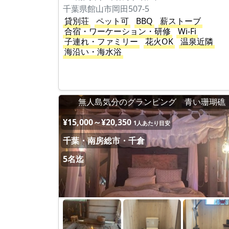
千葉県館山市岡田507-5
貸別荘
ペット可
BBQ
薪ストーブ
合宿・ワーケーション・研修
Wi-Fi
子連れ・ファミリー
花火OK
温泉近隣
海沿い・海水浴
無人島気分のグランピング 青い珊瑚礁
¥15,000～¥20,350
1人あたり目安
千葉・南房総市・千倉
5名迄