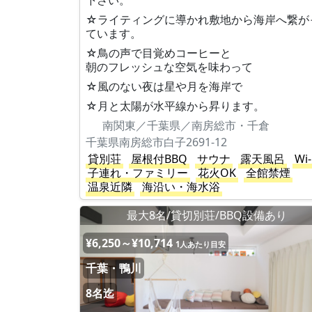
下さい。
☆ライティングに導かれ敷地から海岸へ繋が
ています。
☆鳥の声で目覚めコーヒーと
朝のフレッシュな空気を味わって
☆風のない夜は星や月を海岸で
☆月と太陽が水平線から昇ります。
南関東／千葉県／南房総市・千倉
千葉県南房総市白子2691-12
貸別荘
屋根付BBQ
サウナ
露天風呂
Wi-
子連れ・ファミリー
花火OK
全館禁煙
温泉近隣
海沿い・海水浴
最大8名/貸切別荘/BBQ設備あり
¥6,250～¥10,714
1人あたり目安
千葉・鴨川
8名迄