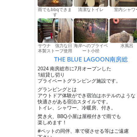
雨でもbbqできま
清潔なトイレ
室内シャワ
す
サウナ 強力な日
海岸へのプライベ
水風呂
本製ストーブ使用
ート小径
THE BLUE LAGOON南房総
2024 南房総市に7月オープンした
1組貸し切り
プライベートグランピング施設です。
グランピングとは
アウトドア体験ができ宿泊はホテルのような
快適さがある宿泊スタイルです。
トイレ、シャワー、冷暖房、付き。
焚き火、BBQ小屋は屋根付きで雨でも
楽しめます！
#ペットの同伴、車で寝させる等はご遠慮