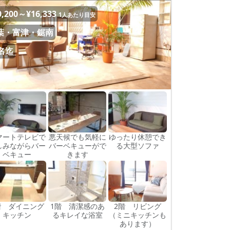
0,200～¥16,333
1人あたり目安
葉・富津・鋸南
0名迄
マートテレビで
悪天候でも気軽に
ゆったり休憩でき
しみながらバー
バーベキューがで
る大型ソファ
ベキュー
きます
階 ダイニング
1階 清潔感のあ
2階 リビング
キッチン
るキレイな浴室
（ミニキッチンも
あります）