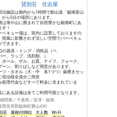
貸別荘 住吉屋
宿泊施設は都内から1時間で館山道「鋸南富山
C」から5分の場所にあります。
囲は海や山に囲まれて自然豊かな鋸南町にあ
ます！
ーベキュー場は、室内に設置しておりますの
、雨風に影響されず涼しい空間でバーベキュ
ができます。
BQの器具・トング・消耗品（ペ
パー、ラップ、洗剤類、）
、ボール、ザル、お皿、ナイフ、フォーク、
プーン、割りばしなど用意があります。
ーツ・タオル（大・中 各1づつ）歯磨きセッ
ご宿泊様全員分ご用意
み処理代金などすべて料金に含まれていま
。
設にある設備は全てご利用可能となります。
南関東／千葉県／富津・鋸南
葉県安房郡鋸南町勝山430
別荘
屋根付BBQ
大人数
Wi-Fi