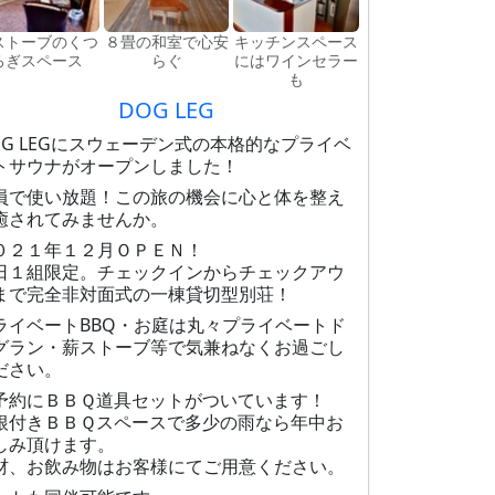
ストーブのくつ
８畳の和室で心安
キッチンスペース
ろぎスペース
らぐ
にはワインセラー
も
DOG LEG
OG LEGにスウェーデン式の本格的なプライベ
トサウナがオープンしました！
員で使い放題！この旅の機会に心と体を整え
癒されてみませんか。
０２１年１２月ＯＰＥＮ！
日１組限定。チェックインからチェックアウ
まで完全非対面式の一棟貸切型別荘！
ライベートBBQ・お庭は丸々プライベートド
グラン・薪ストーブ等で気兼ねなくお過ごし
ださい。
予約にＢＢＱ道具セットがついています！
根付きＢＢＱスペースで多少の雨なら年中お
しみ頂けます。
材、お飲み物はお客様にてご用意ください。