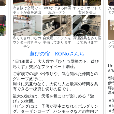
ー
吹き抜け空間でス
BBQができる南国
ヤシとスポットで
炎
ポットが夜を演出
風ガーデン
玄関を演出
と
広くてきれいなカ
自炊用アイテムを
調理器具も多く揃
ウンター付きキッ
準備してあります
えてあります
ソ
チン
グ
遊びの宿 KONoさんち
1日1組限定。大人数で「ひとつ屋根の下、遊び
Un
尽くす」贅沢なプライベート別荘。
AR
ご家族での思い出作りや、気心知れた仲間との
都
グループ旅行に。
伊
周りに気兼ねなく、大切な人と最高の時間を共
坪
有できる一棟貸し切りの宿です。
星
最大の魅力は、天候を気にせず楽しめる「遊
☆
び」の空間。
☆
リビングには、子供が夢中になれるボルダリン
☆
グ、ターザンロープ、ハンモックなどの室内ア