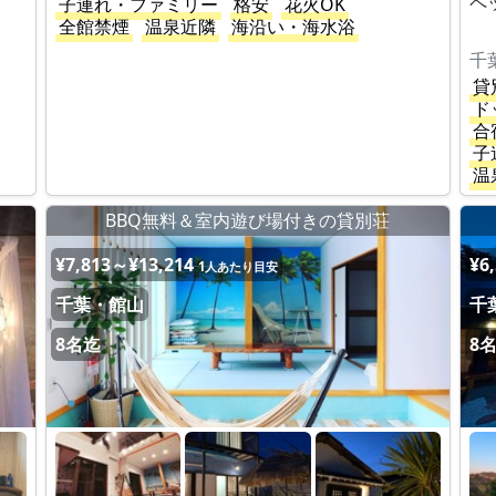
ペ
子連れ・ファミリー
格安
花火OK
全館禁煙
温泉近隣
海沿い・海水浴
千
貸
ド
合
子
温
BBQ無料＆室内遊び場付きの貸別荘
¥7,813～¥13,214
¥6
1人あたり目安
千葉・館山
千
8名迄
8