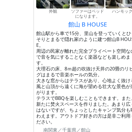
外観
ソファーはベッド
ハンモッ
になります。
館山 B HOUSE
館山駅から車で15分、里山を登っていくとひ
そりとまるで隠れ家のように建つ館山B HOU
E。
周辺の民家が離れた完全プライベート空間な
で音を気にすることなく楽器なども楽しめま
す。
大理石の床、8ｍ超の吹抜け天井の20畳のリ
グはまるで音楽ホールの気分。
大きな窓からはテラスがあり、心地よく抜け
風と山頂から遠くに海が望める壮大な景色が
がります。
テラスでBBQを楽しむこともできます。また
新たに焚火スペースを作りました。あまり広
はないですが、ちょっとしたキャンプ気分も
わえます。アウトドア好きの方は是非ご利用
ださい。
南関東／千葉県／館山