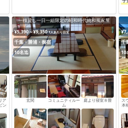
子
一棟貸し一日一組限定の昭和時代純和風家屋
¥5,390～¥9,350
¥7
1人あたり目安
千葉・勝浦・御宿
千
10名迄
1
リア
玄関
コミュニティルー
庭より寝室８畳
ス
ビン
ム
本