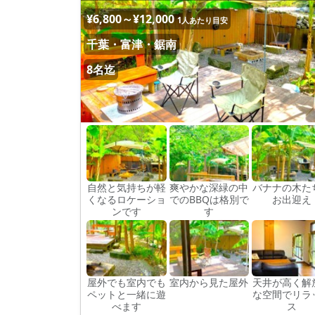
¥6,800～¥12,000
1人あたり目安
千葉・富津・鋸南
8名迄
自然と気持ちが軽
爽やかな深緑の中
バナナの木た
くなるロケーショ
でのBBQは格別で
お出迎え
ンです
す
屋外でも室内でも
室内から見た屋外
天井が高く解
ペットと一緒に遊
な空間でリラ
べます
ス