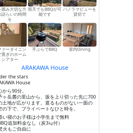
を囲み大切な方
雨天でもBBQが可
パノラマビューを
の語らいの時間
能です
貸切で
を
ファーダイニン
手ぶらでBBQ
室内Dining
で寛ぎのホーム
シアター
ARAKAWA House
der the stars
AKAWA House
心から90分。
予ヶ岳麓の里山から、坂を上り切った先に700
の土地が広がります。遮るものがない一面の
空の下で、プライベートなひと時を。
添い寝のお子様は小学生まで無料
BBQ追加料金なし（炭3㎏付）
焚火もご自由に