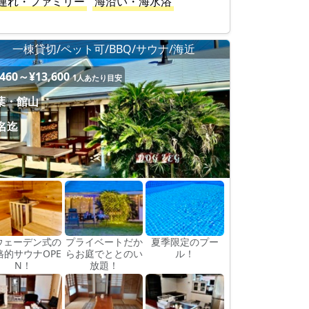
連れ・ファミリー
海沿い・海水浴
一棟貸切/ペット可/BBQ/サウナ/海近
,460～¥13,600
1人あたり目安
葉・館山
0名迄
ウェーデン式の
プライベートだか
夏季限定のプー
格的サウナOPE
らお庭でととのい
ル！
N！
放題！