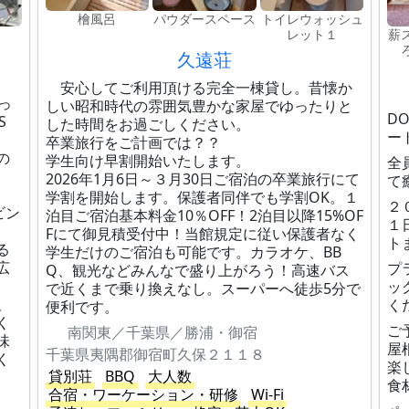
檜風呂
パウダースペース
トイレウォッシュ
ク
レット１
薪
久遠荘
安心してご利用頂ける完全一棟貸し。昔懐か
っ
しい昭和時代の雰囲気豊かな家屋でゆったりと
D
S
した時間をお過ごしください。
ー
卒業旅行をご計画では？？
の
学生向け早割開始いたします。
全
2026年1月6日～３月30日ご宿泊の卒業旅行にて
て
学割を開始します。保護者同伴でも学割OK。１
２
ビン
泊目ご宿泊基本料金10％OFF！2泊目以降15%OF
１
Fにて御見積受付中！当館規定に従い保護者なく
ト
る
学生だけのご宿泊も可能です。カラオケ、BB
広
プ
Q、観光などみんなで盛り上がろう！高速バス
ッ
で近くまで乗り換えなし。スーパーへ徒歩5分で
、
く
便利です。
く
ご
南関東／千葉県／勝浦・御宿
味
屋
千葉県夷隅郡御宿町久保２１１８
く
楽
貸別荘
BBQ
大人数
食
合宿・ワーケーション・研修
Wi-Fi