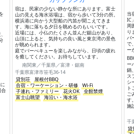
宿は、民家の少ない静かな所にあります。富士
を
当
山の見える海水浴場は、宿から歩いて3分の所。
I
横浜港に向かう大型船の汽笛が聞こえてきま
周
す。海に落ちる夕日を眺めるのもいいです。
り
近場には、小仏のたくさん並んだ鋸山があり、
炭、
バ
山頂に上ると、気持ちの良い風と東京湾の景色
分
で
が眺められます。
ー
庭でバーべキューを楽しみながら、日頃の疲れ
を癒してください。お待ちしています。
B
ー
南関東／千葉県／富津・鋸南
鍋
千葉県富津市笹毛36-14
ス
貸別荘
屋根付BBQ
シ
日に
合宿・ワーケーション・研修
Wi-Fi
ト
場合
子連れ・ファミリー
花火OK
全館禁煙
ご
富士山眺望
海沿い・海水浴
す
施
千
貸