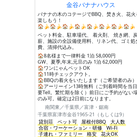
金谷バナナハウス
バナナの木のコテージでBBQ、焚き火、花火
楽しもう！
🏠🍌🏠🍌🏠🍌🏠🍌🏠🍌🏠🍌🏠🍌🏠🍌
ペット料金、駐車場代、 着火剤、 焼き網、
薪、施設の全設備使用料、リネン代、ゴミ処
費、清掃代込み。
🏠8名様まで一律料金 1泊 58,000円
GW、夏季,年末,元旦のみ 1泊 62,000円
🏠ワンにゃんペットOK
🏠11時チェックアウト。
🏠BBQの着火をいたします（ご希望者のみ）
🏠アーリーイン13時無料（ご到着時間を当
要Tell。繁忙期を除く）前日にご予約がない
のみ可。確定は2日前になります。
南関東／千葉県／富津・鋸南
千葉県富津市金谷1965-21（もしくは9）
貸別荘
ペット可
屋根付BBQ
大人数
合宿・ワーケーション・研修
Wi-Fi
子連れ・ファミリー
格安
花火OK