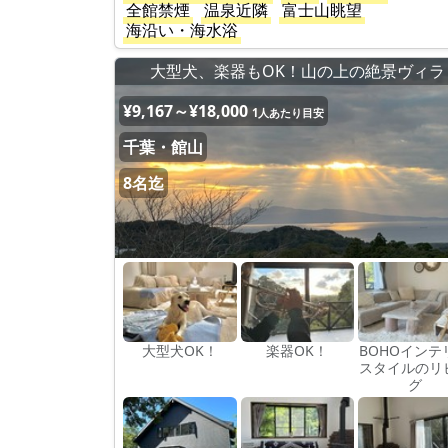
全館禁煙
温泉近隣
富士山眺望
海沿い・海水浴
大型犬、楽器もOK！山の上の絶景ヴィラ
¥9,167～¥18,000
1人あたり目安
千葉・館山
8名迄
大型犬OK！
楽器OK！
BOHOインテ
スタイルのリ
グ