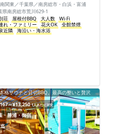
南関東／千葉県／南房総市・白浜・富浦
葉県南房総市荒川629-1
別荘
屋根付BBQ
大人数
Wi-Fi
連れ・ファミリー
花火OK
全館禁煙
泉近隣
海沿い・海水浴
本格サウナと貸切BBQ。最高の整いと贅沢
,167～¥13,250
1人あたり目安
葉・勝浦・御宿
名迄