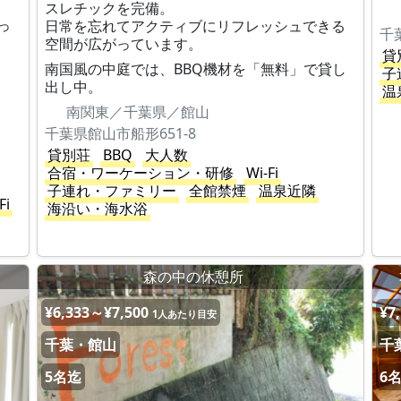
スレチックを完備。
っ
日常を忘れてアクティブにリフレッシュできる
千
空間が広がっています。
貸
南国風の中庭では、BBQ機材を「無料」で貸し
子
出し中。
温
南関東／千葉県／館山
千葉県館山市船形651-8
貸別荘
BBQ
大人数
合宿・ワーケーション・研修
Wi-Fi
子連れ・ファミリー
全館禁煙
温泉近隣
Fi
海沿い・海水浴
森の中の休憩所
¥6,333～¥7,500
¥7
1人あたり目安
千葉・館山
千
5名迄
6