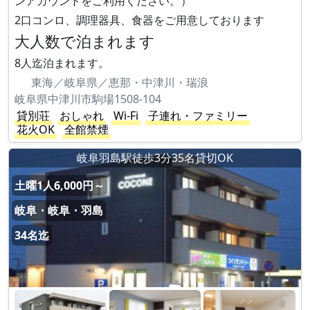
ンアカウントをご利用ください。）
2口コンロ、調理器具、食器をご用意しております
大人数で泊まれます
8人迄泊まれます。
東海／岐阜県／恵那・中津川・瑞浪
岐阜県中津川市駒場1508-104
貸別荘
おしゃれ
Wi-Fi
子連れ・ファミリー
花火OK
全館禁煙
岐阜羽島駅徒歩3分35名貸切OK
土曜1人6,000円～
岐阜・岐阜・羽島
34名迄