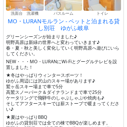
洗面台 洗濯機
バスルーム
トイレ
MO・LURANモルラン - ペットと泊まれる貸
し別荘 ゆがふ岐阜
グリーンシーズンが始まりました♪
明野高原は新緑の世界へと変わっていきます♪
春・夏・秋と美しく変化していく明野高原へ遊びにいら
してください。
NEW・・・MO・LURANにWi-Fiとグーグルテレビを設
置しました！
★冬はやっぱりウィンタースポーツ！
ゆがふ周辺には沢山のスキー場があります♪
鷲ヶ岳スキー場まで車で5分
高鷲スノーパーク＆ダイナランドまで車で25分
ケータリングで飛騨牛のしゃぶしゃぶや焼肉も♪
そしてアフタースキーでは薪ストーブで暖まってくださ
い♪
★夏はやっぱりBBQ
ゆがふの貸別荘では全ての棟でBBQが楽しめます。