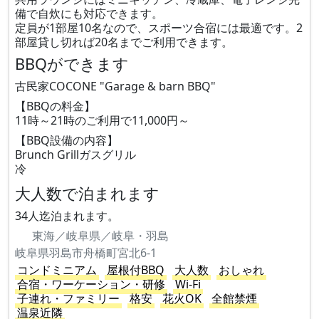
備で自炊にも対応できます。
定員が1部屋10名なので、スポーツ合宿には最適です。2
部屋貸し切れば20名までご利用できます。
BBQができます
古民家COCONE "Garage & barn BBQ"
【BBQの料金】
11時～21時のご利用で11,000円～
【BBQ設備の内容】
Brunch Grillガスグリル
冷
大人数で泊まれます
34人迄泊まれます。
東海／岐阜県／岐阜・羽島
岐阜県羽島市舟橋町宮北6-1
コンドミニアム
屋根付BBQ
大人数
おしゃれ
合宿・ワーケーション・研修
Wi-Fi
子連れ・ファミリー
格安
花火OK
全館禁煙
温泉近隣