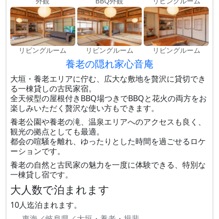
外観
BBQ外観
リビングルーム
リビングルーム
リビングルーム
リビングルーム
養老の隠れ家心音庵
大垣・養老エリアに佇む、広大な敷地を贅沢に貸切でき
る一棟貸しの古民家宿。
全天候型の屋根付きBBQ場つきでBBQと花火の両方をお
楽しみいただく贅沢な使い方もできます。
養老公園や養老の滝、温泉エリアへのアクセスも良く、
観光の拠点としても最適。
都会の喧騒を離れ、ゆったりとした時間を過ごせるロケ
ーションです。
養老の自然と古民家の魅力を一度に体験できる、特別な
一棟貸し宿です。
大人数で泊まれます
10人迄泊まれます。
東海／岐阜県／大垣・養老・揖斐