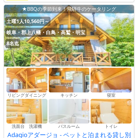
★BBQの季節到来！飛騨牛のケータリング
土曜1人10,560円～
岐阜・郡上八幡・白鳥・高鷲・明宝
8名迄
リビングダイニング
キッチン
寝室
洗面台 洗濯機
バスルーム
トイレ
Adagioアダージョ - ペットと泊まれる貸し別