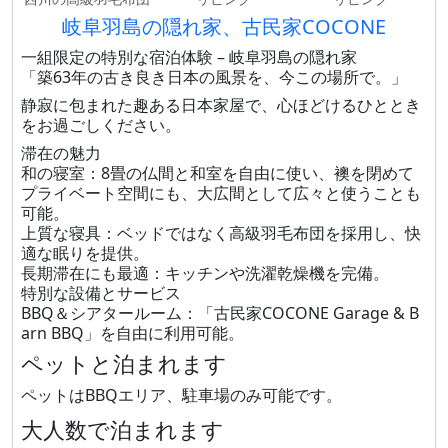
岐阜羽島の隠れ家、古民家COCONE
一組限定の特別な宿泊体験 – 岐阜羽島の隠れ家
「築63年の古き良き日本の風景を、今この場所で。」
静寂に包まれた趣ある日本家屋で、心ほどけるひととき
をお過ごしください。
滞在の魅力
和の寝室：8畳の仏間と和室を自由に使い、襖を閉めて
プライベート空間にも、大広間として広々と使うことも
可能。
上質な寝具：ベッドではなく高級羽毛布団を採用し、快
適な眠りを提供。
長期滞在にも最適：キッチンや洗濯乾燥機を完備。
特別な設備とサービス
BBQ＆シアタールーム：「古民家COCONE Garage & B
arn BBQ」を自由に利用可能。
ペットと泊まれます
ペットはBBQエリア、駐車場のみ可能です。
大人数で泊まれます