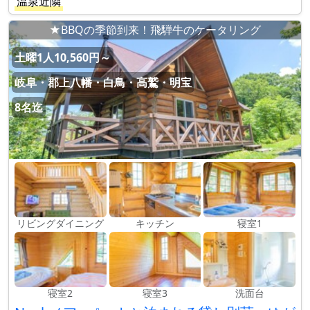
温泉近隣
★BBQの季節到来！飛騨牛のケータリング
土曜1人10,560円～
岐阜・郡上八幡・白鳥・高鷲・明宝
8名迄
リビングダイニング
キッチン
寝室1
寝室2
寝室3
洗面台