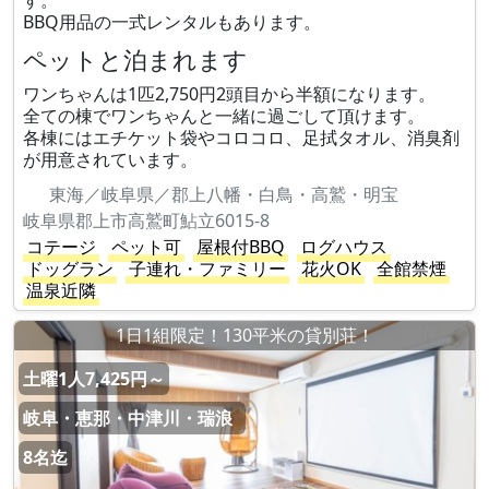
す。
BBQ用品の一式レンタルもあります。
ペットと泊まれます
ワンちゃんは1匹2,750円2頭目から半額になります。
全ての棟でワンちゃんと一緒に過ごして頂けます。
各棟にはエチケット袋やコロコロ、足拭タオル、消臭剤
が用意されています。
東海／岐阜県／郡上八幡・白鳥・高鷲・明宝
岐阜県郡上市高鷲町鮎立6015-8
コテージ
ペット可
屋根付BBQ
ログハウス
ドッグラン
子連れ・ファミリー
花火OK
全館禁煙
温泉近隣
1日1組限定！130平米の貸別荘！
土曜1人7,425円～
岐阜・恵那・中津川・瑞浪
8名迄