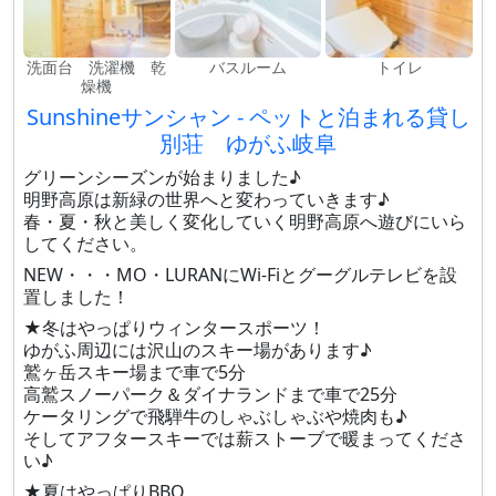
洗面台 洗濯機 乾
バスルーム
トイレ
燥機
Sunshineサンシャン - ペットと泊まれる貸し
別荘 ゆがふ岐阜
グリーンシーズンが始まりました♪
明野高原は新緑の世界へと変わっていきます♪
春・夏・秋と美しく変化していく明野高原へ遊びにいら
してください。
NEW・・・MO・LURANにWi-Fiとグーグルテレビを設
置しました！
★冬はやっぱりウィンタースポーツ！
ゆがふ周辺には沢山のスキー場があります♪
鷲ヶ岳スキー場まで車で5分
高鷲スノーパーク＆ダイナランドまで車で25分
ケータリングで飛騨牛のしゃぶしゃぶや焼肉も♪
そしてアフタースキーでは薪ストーブで暖まってくださ
い♪
★夏はやっぱりBBQ