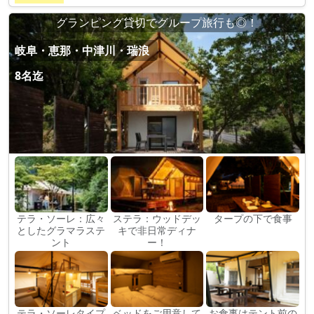
グランピング貸切でグループ旅行も◎！
岐阜・恵那・中津川・瑞浪
8名迄
テラ・ソーレ：広々
ステラ：ウッドデッ
タープの下で食事
としたグラマラステ
キで非日常ディナ
ント
ー！
テラ・ソーレタイプ
ベッドをご用意して
お食事はテント前の