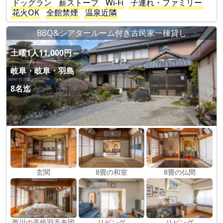
ドッグラン
薪ストーブ
Wi-Fi
子連れ・ファミリー
花火OK
全館禁煙
温泉近隣
BBQ&シアタールーム付き古民家一棟貸し
土曜1人11,000円～
岐阜・岐阜・羽島
8名迄
玄関
8畳の和室
8畳の仏間
西川の高級羽毛布団
リビング
リビング