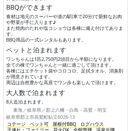
BBQができます
食材は地元のスーパーや道の駅(車で20分)で新鮮なお肉
や野菜が手に入ります♪
また焼肉のたれや塩コショウは各棟に備え付けてありま
す。
BBQ用品の一式レンタルもあります。
ペットと泊まれます
ワンちゃんは1匹2,750円2頭目から半額になります。
全ての棟でワンちゃんと一緒に過ごして頂けます。
各棟にはエチケット袋やコロコロ、足拭タオル、消臭剤
が用意されています。
周辺は自然豊かな高原でワン歩も楽しんで頂けます。
大人数で泊まれます
8人迄泊まれます。
東海／岐阜県／郡上八幡・白鳥・高鷲・明宝
岐阜県郡上市高鷲町鮎立6026-13
コテージ
ペット可
屋根付BBQ
ログハウス
子連れ・ファミリー
花火OK
全館禁煙
温泉近隣