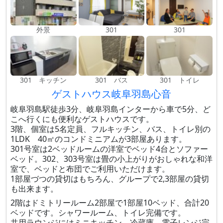
外景
301
301
301 キッチン
301 バス
301 トイレ
ゲストハウス岐阜羽島心音
岐阜羽島駅徒歩3分、岐阜羽島インターから車で5分、ど
こへ行くにも便利なゲストハウスです。
3階、個室は5名定員、フルキッチン、バス、トイレ別の
1LDK 40㎡のコンドミニアムが3部屋あります。
301号室は2ベッドルームの洋室でベッド4台とソファー
ベッド。302、303号室は畳の小上がりがおしゃれな和洋
室で、ベッドと布団でご利用いただけます。
1部屋づつの貸切はもちろん、グループで2,3部屋の貸切
も出来ます。
2階はドミトリールーム2部屋で1部屋10ベッド、合計20
ベッドです。シャワールーム、トイレ完備です。
共用ラウンジにはミニキッチン、冷蔵庫、電子レンジ完