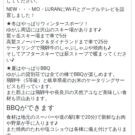
してください。
NEW・・・MO・LURANにWi-Fiとグーグルテレビを設
置しました！
★冬はやっぱりウィンタースポーツ！
ゆがふ周辺には沢山のスキー場があります♪
鷲ヶ岳スキー場まで車で5分
高鷲スノーパーク＆ダイナランドまで車で25分
ケータリングで飛騨牛のしゃぶしゃぶや焼肉も♪
そしてアフタースキーでは薪ストーブで暖まってくださ
い♪
★夏はやっぱりBBQ
ゆがふの貸別荘では全ての棟でBBQが楽しめます。
飛騨牛（5等級）と岐阜県産のお米のケータリングサー
ビスも行っています。
また郡上には飛騨牛や長良川の天然アユなど美味しい食
材も沢山あります。
BBQができます
食材は地元のスーパーや道の駅(車で20分)で新鮮なお肉
や野菜が手に入ります♪
また焼肉のたれや塩コショウは各棟に備え付けてありま