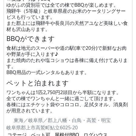
ゆがふの貸別荘では全ての棟でBBQが楽しめます。
飛騨牛（5等級）と岐阜県産のお米のケータリングサー
ビスも行っています。
また郡上には飛騨牛や長良川の天然アユなど美味しい食
材も沢山あります。
BBQができます
食材は地元のスーパーや道の駅(車で20分)で新鮮なお肉
や野菜が手に入ります♪
また焼肉のたれや塩コショウは各棟に備え付けてありま
す。
BBQ用品の一式レンタルもあります。
ペットと泊まれます
ワンちゃんは1匹2,750円2頭目から半額になります。
全ての棟でワンちゃんと一緒に過ごして頂けます。
各棟にはエチケット袋やコロコロ、足拭タオル、消臭剤
が用意されています。
東海／岐阜県／郡上八幡・白鳥・高鷲・明宝
岐阜県郡上市高鷲町鮎立6025-20
コテージ
ペット可
屋根付BBQ
ログハウス