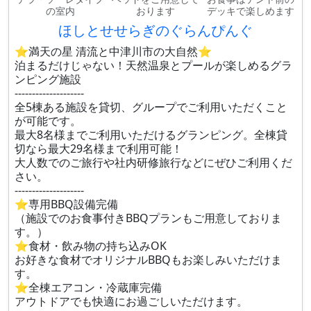
の室内
おります
デッキで楽しめます
ほしとせせらぎのぐらんぴんぐ
⭐満天の星 清流と中津川市の大自然⭐
泊まるだけじゃない！天然温泉とプールが楽しめるグラ
ンピング施設
--------------------
全5棟ある施設を貸切、グループでご利用いただくこと
が可能です。
最大8名様までご利用いただけるグランピング。全棟貸
切なら最大29名様まで利用可能！
大人数でのご旅行や社内研修旅行などにぜひご利用くだ
さい。
--------------------
⭐専用BBQ設備完備
（施設でのお食事付きBBQプランもご用意しておりま
す。）
⭐食材・飲み物の持ち込みOK
お好きな食材でオリジナルBBQもお楽しみいただけま
す。
⭐全棟エアコン・冷蔵庫完備
アウトドアでも快適にお過ごしいただけます。