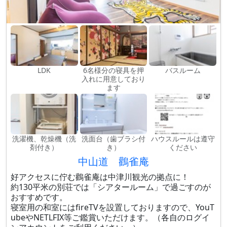
LDK
6名様分の寝具を押
バスルーム
入れに用意しており
ます
洗濯機、乾燥機（洗
洗面台（歯ブラシ付
ハウスルールは遵守
剤付き）
き）
ください
中山道 鸛雀庵
好アクセスに佇む鸛雀庵は中津川観光の拠点に！
約130平米の別荘では「シアタールーム」で過ごすのが
おすすめです。
寝室用の和室にはfireTVを設置しておりますので、YouT
ubeやNETLFIX等ご鑑賞いただけます。（各自のログイ