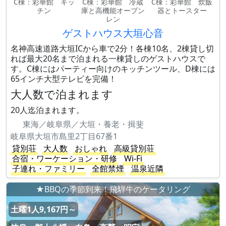
C棟：彩華館 キッ
C棟：彩華館 冷蔵
C棟：彩華館 炊飯
チン
庫と高機能オーブン
器とトースター
レン
ゲストハウス大垣心音
名神高速道路大垣ICから車で2分！各棟10名、2棟貸し切
れば最大20名まで泊まれる一棟貸しのゲストハウスで
す。C棟にはパーティー向けのキッチンツール、D棟には
65インチ大型テレビを完備！
大人数で泊まれます
20人迄泊まれます。
東海／岐阜県／大垣・養老・揖斐
岐阜県大垣市島里2丁目67番1
貸別荘
大人数
おしゃれ
高級貸別荘
合宿・ワーケーション・研修
Wi-Fi
子連れ・ファミリー
全館禁煙
温泉近隣
★BBQの季節到来！飛騨牛のケータリング
土曜1人9,167円～