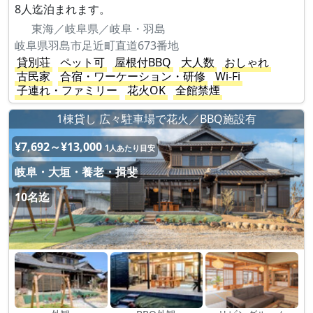
8人迄泊まれます。
東海／岐阜県／岐阜・羽島
岐阜県羽島市足近町直道673番地
貸別荘
ペット可
屋根付BBQ
大人数
おしゃれ
古民家
合宿・ワーケーション・研修
Wi-Fi
子連れ・ファミリー
花火OK
全館禁煙
1棟貸し 広々駐車場で花火／BBQ施設有
¥7,692～¥13,000
1人あたり目安
岐阜・大垣・養老・揖斐
10名迄