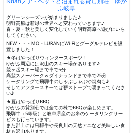
Noahノア - ペットと泊まれる貸し別荘 ゆが
ふ岐阜
グリーンシーズンが始まりました♪
明野高原は新緑の世界へと変わっていきます♪
春・夏・秋と美しく変化していく明野高原へ遊びにいら
してください。
NEW・・・MO・LURANにWi-Fiとグーグルテレビを設
置しました！
★冬はやっぱりウィンタースポーツ！
ゆがふ周辺には沢山のスキー場があります♪
鷲ヶ岳スキー場まで車で5分
高鷲スノーパーク＆ダイナランドまで車で25分
ケータリングで飛騨牛のしゃぶしゃぶや焼肉も♪
そしてアフタースキーでは薪ストーブで暖まってくださ
い♪
★夏はやっぱりBBQ
ゆがふの貸別荘では全ての棟でBBQが楽しめます。
飛騨牛（5等級）と岐阜県産のお米のケータリングサー
ビスも行っています。
また郡上には飛騨牛や長良川の天然アユなど美味しい食
材も沢山あります。