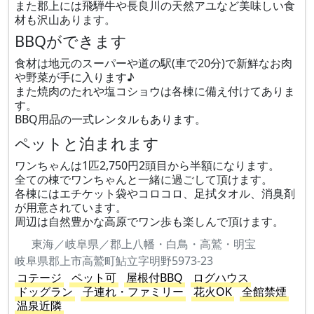
また郡上には飛騨牛や長良川の天然アユなど美味しい食
材も沢山あります。
BBQができます
食材は地元のスーパーや道の駅(車で20分)で新鮮なお肉
や野菜が手に入ります♪
また焼肉のたれや塩コショウは各棟に備え付けてありま
す。
BBQ用品の一式レンタルもあります。
ペットと泊まれます
ワンちゃんは1匹2,750円2頭目から半額になります。
全ての棟でワンちゃんと一緒に過ごして頂けます。
各棟にはエチケット袋やコロコロ、足拭タオル、消臭剤
が用意されています。
周辺は自然豊かな高原でワン歩も楽しんで頂けます。
東海／岐阜県／郡上八幡・白鳥・高鷲・明宝
岐阜県郡上市高鷲町鮎立字明野5973-23
コテージ
ペット可
屋根付BBQ
ログハウス
ドッグラン
子連れ・ファミリー
花火OK
全館禁煙
温泉近隣