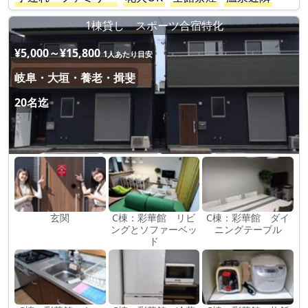
1棟貸し スポーツ合宿特化
¥5,000～¥15,800
1人あたり目安
岐阜・大垣・養老・揖斐
20名迄
玄関
C棟：彩華館 リビ
C棟：彩華館 ダイ
ングとソファーベッ
ニングテーブル
ド