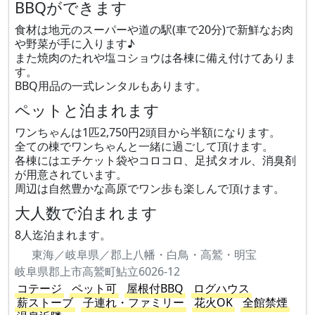
BBQができます
食材は地元のスーパーや道の駅(車で20分)で新鮮なお肉
や野菜が手に入ります♪
また焼肉のたれや塩コショウは各棟に備え付けてありま
す。
BBQ用品の一式レンタルもあります。
ペットと泊まれます
ワンちゃんは1匹2,750円2頭目から半額になります。
全ての棟でワンちゃんと一緒に過ごして頂けます。
各棟にはエチケット袋やコロコロ、足拭タオル、消臭剤
が用意されています。
周辺は自然豊かな高原でワン歩も楽しんで頂けます。
大人数で泊まれます
8人迄泊まれます。
東海／岐阜県／郡上八幡・白鳥・高鷲・明宝
岐阜県郡上市高鷲町鮎立6026-12
コテージ
ペット可
屋根付BBQ
ログハウス
薪ストーブ
子連れ・ファミリー
花火OK
全館禁煙