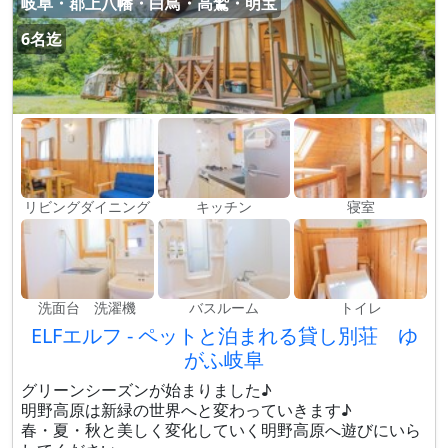
岐阜・郡上八幡・白鳥・高鷲・明宝
6名迄
リビングダイニング
キッチン
寝室
洗面台 洗濯機
バスルーム
トイレ
ELFエルフ - ペットと泊まれる貸し別荘 ゆ
がふ岐阜
グリーンシーズンが始まりました♪
明野高原は新緑の世界へと変わっていきます♪
春・夏・秋と美しく変化していく明野高原へ遊びにいら