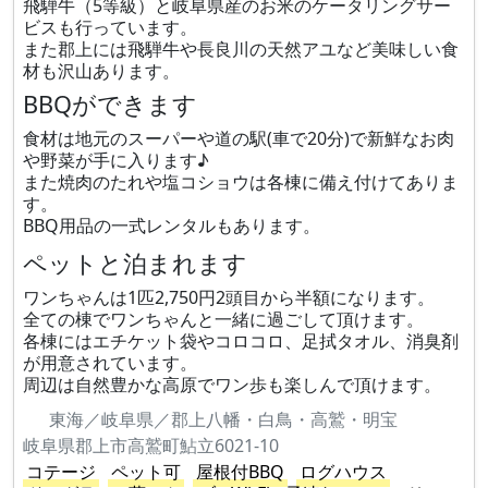
飛騨牛（5等級）と岐阜県産のお米のケータリングサー
ビスも行っています。
また郡上には飛騨牛や長良川の天然アユなど美味しい食
材も沢山あります。
BBQができます
食材は地元のスーパーや道の駅(車で20分)で新鮮なお肉
や野菜が手に入ります♪
また焼肉のたれや塩コショウは各棟に備え付けてありま
す。
BBQ用品の一式レンタルもあります。
ペットと泊まれます
ワンちゃんは1匹2,750円2頭目から半額になります。
全ての棟でワンちゃんと一緒に過ごして頂けます。
各棟にはエチケット袋やコロコロ、足拭タオル、消臭剤
が用意されています。
周辺は自然豊かな高原でワン歩も楽しんで頂けます。
東海／岐阜県／郡上八幡・白鳥・高鷲・明宝
岐阜県郡上市高鷲町鮎立6021-10
コテージ
ペット可
屋根付BBQ
ログハウス