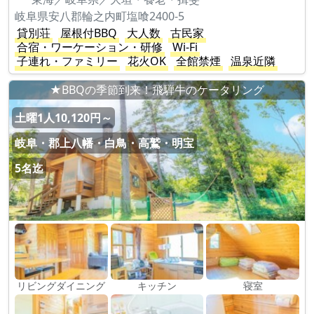
岐阜県安八郡輪之内町塩喰2400-5
貸別荘
屋根付BBQ
大人数
古民家
合宿・ワーケーション・研修
Wi-Fi
子連れ・ファミリー
花火OK
全館禁煙
温泉近隣
★BBQの季節到来！飛騨牛のケータリング
土曜1人10,120円～
岐阜・郡上八幡・白鳥・高鷲・明宝
5名迄
リビングダイニング
キッチン
寝室