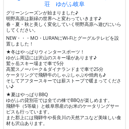
荘 ゆがふ岐阜
グリーンシーズンが始まりました♪
明野高原は新緑の世界へと変わっていきます♪
春・夏・秋と美しく変化していく明野高原へ遊びにいら
してください。
NEW・・・MO・LURANにWi-Fiとグーグルテレビを設
置しました！
★冬はやっぱりウィンタースポーツ！
ゆがふ周辺には沢山のスキー場があります♪
鷲ヶ岳スキー場まで車で5分
高鷲スノーパーク＆ダイナランドまで車で25分
ケータリングで飛騨牛のしゃぶしゃぶや焼肉も♪
そしてアフタースキーでは薪ストーブで暖まってくださ
い♪
★夏はやっぱりBBQ
ゆがふの貸別荘では全ての棟でBBQが楽しめます。
飛騨牛（5等級）と岐阜県産のお米のケータリングサー
ビスも行っています。
また郡上には飛騨牛や長良川の天然アユなど美味しい食
材も沢山あります。