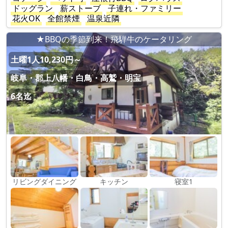
ドッグラン
薪ストーブ
子連れ・ファミリー
花火OK
全館禁煙
温泉近隣
★BBQの季節到来！飛騨牛のケータリング
土曜1人10,230円～
岐阜・郡上八幡・白鳥・高鷲・明宝
6名迄
リビングダイニング
キッチン
寝室1