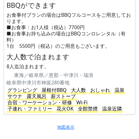
BBQができます
お食事付プランの場合はBBQフルコースをご用意してお
ります。
■お食事：お1人様（税込）7700円
■お食事お持ち込みの場合はBBQコンロレンタル（有
料）
1台 5500円（税込）のご用意もございます。
大人数で泊まれます
8人迄泊まれます。
東海／岐阜県／恵那・中津川・瑞浪
岐阜県中津川市神坂280番地
グランピング
屋根付BBQ
大人数
おしゃれ
温泉
サウナ
露天風呂
薪ストーブ
合宿・ワーケーション・研修
Wi-Fi
子連れ・ファミリー
花火OK
全館禁煙
温泉近隣
地図表示