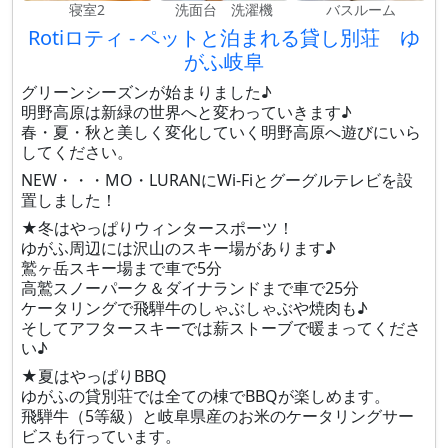
寝室2
洗面台 洗濯機
バスルーム
Rotiロティ - ペットと泊まれる貸し別荘 ゆ
がふ岐阜
グリーンシーズンが始まりました♪
明野高原は新緑の世界へと変わっていきます♪
春・夏・秋と美しく変化していく明野高原へ遊びにいら
してください。
NEW・・・MO・LURANにWi-Fiとグーグルテレビを設
置しました！
★冬はやっぱりウィンタースポーツ！
ゆがふ周辺には沢山のスキー場があります♪
鷲ヶ岳スキー場まで車で5分
高鷲スノーパーク＆ダイナランドまで車で25分
ケータリングで飛騨牛のしゃぶしゃぶや焼肉も♪
そしてアフタースキーでは薪ストーブで暖まってくださ
い♪
★夏はやっぱりBBQ
ゆがふの貸別荘では全ての棟でBBQが楽しめます。
飛騨牛（5等級）と岐阜県産のお米のケータリングサー
ビスも行っています。