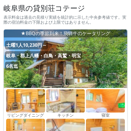
岐阜県の貸別荘コテージ
表示料金は過去の見積り実績を統計的に示した中央参考値です。実
際の宿泊料金の下限および上限ではありません。
★BBQの季節到来！飛騨牛のケータリング
土曜1人10,230円～
岐阜・郡上八幡・白鳥・高鷲・明宝
6名迄
リビングダイニング
キッチン
寝室