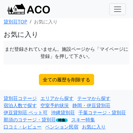
貸別荘TOP
お気に入り
お気に入り
まだ登録されていません。施設ページから「マイページに
登録」を押して下さい。
全ての履歴を削除する
貸別荘コテージ
エリアから探す
テーマから探す
宿泊人数で探す
空室予約状況
静岡・伊豆貸別荘
伊豆貸別荘 ペット可
沖縄貸別荘
千葉コテージ・貸別荘
那須のコテージ・貸別荘
スキー特集
特集
口コミ・レビュー
ペンション民宿
お気に入り