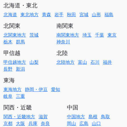
北海道・東北
北海道
東北地方
青森
岩手
秋田
宮城
山形
福島
北関東
南関東
北関東地方
茨城
南関東地方
埼玉
千葉
東京
栃木
群馬
神奈川
甲信越
北陸
甲信越地方
山梨
北陸地方
富山
石川
福井
長野
新潟
東海
東海地方
静岡・伊豆
愛知
岐阜
三重
関西・近畿
中国
関西・近畿地方
滋賀
中国地方
島根
鳥取
京都
大阪
兵庫
奈良
岡山
広島
山口