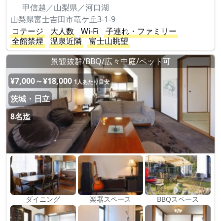
甲信越／山梨県／河口湖
山梨県富士吉田市竜ケ丘3-1-9
コテージ
大人数
Wi-Fi
子連れ・ファミリー
全館禁煙
温泉近隣
富士山眺望
景観抜群/BBQ/広々中庭/ペット可
¥7,000～¥18,000
1人あたり目安
茨城・日立
8名迄
ダイニング
楽器スペース
BBQスペース