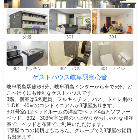
外景
301
301
301 キッチン
301 バス
301 トイレ
ゲストハウス岐阜羽島心音
岐阜羽島駅徒歩3分、岐阜羽島インターから車で5分、ど
こへ行くにも便利なゲストハウスです。
3階、個室は5名定員、フルキッチン、バス、トイレ別の
1LDK 40㎡のコンドミニアムが3部屋あります。
301号室は2ベッドルームの洋室でベッド4台とソファー
ベッド。302、303号室は畳の小上がりがおしゃれな和洋
室で、ベッドと布団でご利用いただけます。
1部屋づつの貸切はもちろん、グループで2,3部屋の貸切
も出来ます。