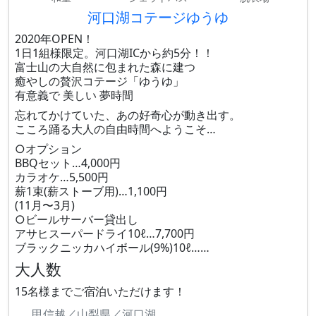
河口湖コテージゆうゆ
2020年OPEN！
1日1組様限定。河口湖ICから約5分！！
富士山の大自然に包まれた森に建つ
癒やしの贅沢コテージ「ゆうゆ」
有意義で 美しい 夢時間
忘れてかけていた、あの好奇心が動き出す。
こころ踊る大人の自由時間へようこそ…
○オプション
BBQセット…4,000円
カラオケ…5,500円
薪1束(薪ストーブ用)…1,100円
(11月〜3月)
○ビールサーバー貸出し
アサヒスーパードライ10ℓ…7,700円
ブラックニッカハイボール(9%)10ℓ……
大人数
15名様までご宿泊いただけます！
甲信越／山梨県／河口湖