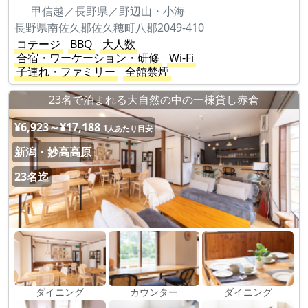
甲信越／長野県／野辺山・小海
長野県南佐久郡佐久穂町八郡2049-410
コテージ
BBQ
大人数
合宿・ワーケーション・研修
Wi-Fi
子連れ・ファミリー
全館禁煙
23名で泊まれる大自然の中の一棟貸し赤倉
¥6,923～¥17,188
1人あたり目安
新潟・妙高高原
23名迄
ダイニング
カウンター
ダイニング