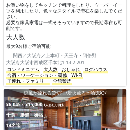
お買い物をしてキッチンで料理をしたり、ウーバーイー
ツを利用したり、色々なスタイルで滞在を楽しんでくだ
さい。
必要な家具家電は一式そろっていますので長期滞在も可
能です。
大人数
最大9名様ご宿泊可能
関西／大阪府／上本町・天王寺・阿倍野
大阪府大阪市西成区千本北1-13-2-201
コンドミニアム
大人数
おしゃれ
ログハウス
合宿・ワーケーション・研修
Wi-Fi
子連れ・ファミリー
全館禁煙
涼風が流れる貸切宿/炭火薫る七輪BBQ/
¥6,045～¥15,000
1人あたり目安
千葉・勝浦・御宿
14名迄