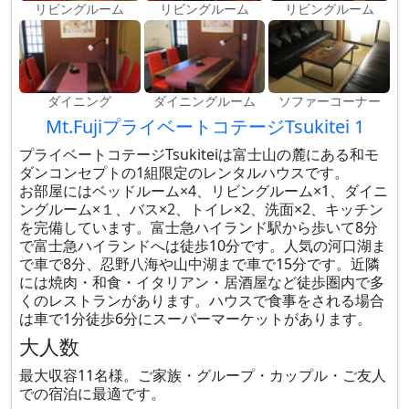
リビングルーム
リビングルーム
リビングルーム
ダイニング
ダイニングルーム
ソファーコーナー
Mt.FujiプライベートコテージTsukitei 1
プライベートコテージTsukiteiは富士山の麓にある和モ
ダンコンセプトの1組限定のレンタルハウスです。
お部屋にはベッドルーム×4、リビングルーム×1、ダイニ
ングルーム×１、バス×2、トイレ×2、洗面×2、キッチン
を完備しています。富士急ハイランド駅から歩いて8分
で富士急ハイランドへは徒歩10分です。人気の河口湖ま
で車で8分、忍野八海や山中湖まで車で15分です。近隣
には焼肉・和食・イタリアン・居酒屋など徒歩圏内で多
くのレストランがあります。ハウスで食事をされる場合
は車で1分徒歩6分にスーパーマーケットがあります。
大人数
最大収容11名様。ご家族・グループ・カップル・ご友人
での宿泊に最適です。