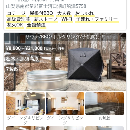
山梨県南都留郡富士河口湖町船津5758
コテージ
屋根付BBQ
大人数
おしゃれ
高級貸別荘
薪ストーブ
Wi-Fi
子連れ・ファミリー
花火OK
全館禁煙
サウナ/BBQ/ボルダリング/子供向け！
¥8,900～¥21,000
1人あたり目安
栃木・那須高原
7名迄
ダイニング＆リビン
ダイニング＆リビン
お風呂
グ
グ