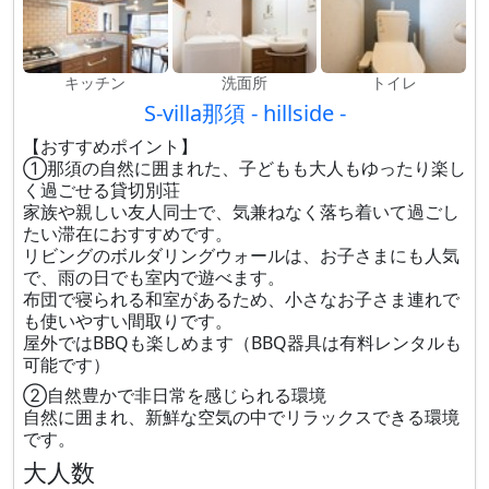
キッチン
洗面所
トイレ
S-villa那須 - hillside -
【おすすめポイント】
①那須の自然に囲まれた、子どもも大人もゆったり楽し
く過ごせる貸切別荘
家族や親しい友人同士で、気兼ねなく落ち着いて過ごし
たい滞在におすすめです。
リビングのボルダリングウォールは、お子さまにも人気
で、雨の日でも室内で遊べます。
布団で寝られる和室があるため、小さなお子さま連れで
も使いやすい間取りです。
屋外ではBBQも楽しめます（BBQ器具は有料レンタルも
可能です）
②自然豊かで非日常を感じられる環境
自然に囲まれ、新鮮な空気の中でリラックスできる環境
です。
大人数