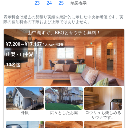
23
24
25
地図表示
表示料金は過去の見積り実績を統計的に示した中央参考値です。実
際の宿泊料金の下限および上限ではありません。
山中湖すぐ。BBQとサウナも無料！
¥7,200～¥17,167
1人あたり目安
山梨・山中湖
10名迄
外観
広々としたお庭
ロウリュも楽しめる
サウナです。