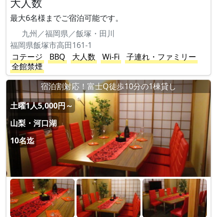
大人数
最大6名様までご宿泊可能です。
九州／福岡県／飯塚・田川
福岡県飯塚市高田161-1
コテージ
BBQ
大人数
Wi-Fi
子連れ・ファミリー
全館禁煙
宿泊割対応！富士Q徒歩10分の1棟貸し
土曜1人5,000円～
山梨・河口湖
10名迄