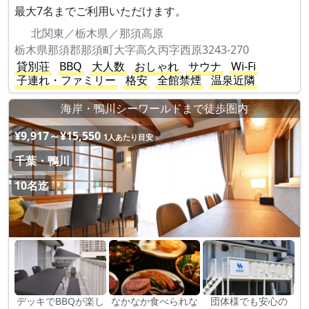
最大7名までご利用いただけます。
北関東／栃木県／那須高原
栃木県那須郡那須町大字高久丙字西原3243-270
貸別荘
BBQ
大人数
おしゃれ
サウナ
Wi-Fi
子連れ・ファミリー
格安
全館禁煙
温泉近隣
海岸・鴨川シーワールドまで徒歩圏内
¥9,917～¥15,550
1人あたり目安
千葉・鴨川
10名迄
デッキでBBQが楽し
なかなか食べられな
団体様でも安心の