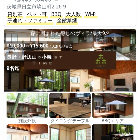
茨城県日立市塙山町2-26-9
貸別荘
ペット可
BBQ
大人数
Wi-Fi
子連れ・ファミリー
全館禁煙
森に囲まれた癒しのヴィラ/最大9名
¥10,000～¥15,600
1人あたり目安
長野・野辺山・小海
9名迄
施設外観
ダイニングテーブル
BBQエリア