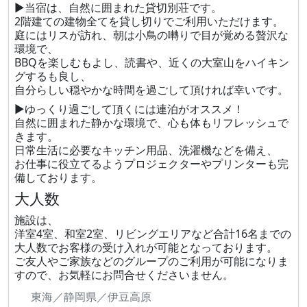
▶当宿は、自然に囲まれた貸切別荘です。
2階建ての建物全てを貸し切りでご利用いただけます。
庭にはリスが訪れ、朝は小鳥の囀りで目が覚める贅沢な
環境で、
BBQを楽しむもよし、読書や、近くの大室山をハイキン
グするも良し、
自分らしい穏やかな時間を過ごして頂ければ幸いです。
▶ゆっくり過ごして頂くには連泊がオススメ！
自然に囲まれた静かな環境で、心も体もリフレッシュで
きます。
日常生活に必要なキッチン用品、洗濯機などを備え、
お仕事に役立てるようプロジェクターやプリンターも完
備しております。
大人数
施設は、
洋室4室、和室2室、リビングエリアなど合計16名までの
大人数でお客様の受け入れが可能となっております。
ご友人やご家族などのグループのご利用が可能になりま
すので、お気軽にお問合せくださいません。
東海／静岡県／伊豆高原