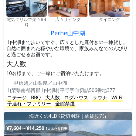
電気グリルで楽々BB
広々リビング
ダイニング
Q
Perhe山中湖
山中湖まで歩いてすぐ、広々とした庭付きの一棟貸し。
自然に囲まれた穏やかな環境で、家族みんなでのんびり
と過ごせるお宿です。
大人数
10名様まで、ご一緒にご宿泊いただけます。
甲信越／山梨県／山中湖
山梨県南都留郡山中湖村平野字向切詰506番地377
コテージ
BBQ
大人数
ログハウス
サウナ
Wi-Fi
子連れ・ファミリー
全館禁煙
海近くの4LDK貸切別荘｜駅徒歩7分
¥7,604～¥14,250
1人あたり目安