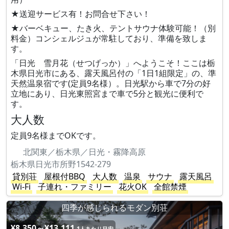
★送迎サービス有！お問合せ下さい！
★バーベキュー、たき火、テントサウナ体験可能！（別
料金）コンシェルジュが常駐しており、準備を致しま
す。
「日光 雪月花（せつげっか）」へようこそ！ここは栃
木県日光市にある、露天風呂付の「1日1組限定」の、準
天然温泉宿です(定員9名様）。日光駅から車で7分の好
立地にあり、日光東照宮まで車で5分と観光に便利で
す。
大人数
定員9名様までOKです。
北関東／栃木県／日光・霧降高原
栃木県日光市所野1542-279
貸別荘
屋根付BBQ
大人数
温泉
サウナ
露天風呂
Wi-Fi
子連れ・ファミリー
花火OK
全館禁煙
四季が感じられるモダン別荘
¥8,350～¥13,111
1人あたり目安