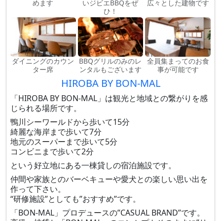
めます
いジビエBBQをぜ
広々とした建物です
ひ！
ダイニングのカウン
BBQグリルのみのレ
全員集まってのお食
ター席
ンタルもございます
事が可能です
HIROBA BY BON-MAL
「HIROBA BY BON-MAL」は観光と地域との繋がりを感
じられる場所です。
鴨川シーワールドから歩いて15分
綺麗な海岸まで歩いて7分
地元のスーパーまで歩いて5分
コンビニまで歩いて2分
という好立地にある一棟貸しの宿泊施設です。
仲間や家族とのバーベキューや愛犬との楽しい思い出を
作って下さい。
“研修施設”としても”おすすめ”です。
「BON-MAL」プロデュースの”CASUAL BRAND”です。