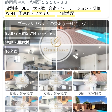
静岡県伊東市八幡野１２１６−３３
貸別荘
BBQ
大人数
合宿・ワーケーション・研修
Wi-Fi
子連れ・ファミリー
全館禁煙
プール＆サウナ付の贅沢な一棟貸しヴィラ
¥5,077～¥15,714
1人あたり目安
沖縄・恩納村
16名迄
B棟：客室概要
C棟：客室概要
D棟：客室概要