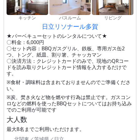
キッチン
バスルーム
リビング
日立リソナール多賀
★バーベキューセットのレンタルについて★
〇料金：6,000円
〇セット内容：BBQガスグリル、鉄板、専用ガス缶2
つ、トング、紙皿、割り箸、チャッカマン
〇決済方法：クレジットカードのみで、現地のQRコー
ドを読み取りクレジットカード情報を入力するだけで
す。
※食材・調味料は含まれておりませんのでご準備くださ
い。
※炭、焚き火など物を燃やす行為は禁止です。ガスコン
ロなどの燃料を使ったBBQセットについてはお持ち込み
でのご利用が可能です
大人数
最大8名までご利用いただけます。
北関東／茨城県／日立