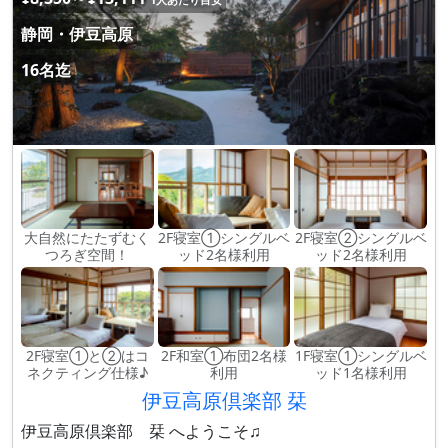
静岡・伊豆高原
16名迄
大自然にたたずむく
2F寝室①シングルベ
2F寝室②シングルベ
つろぎ空間！
ッド2名様利用
ッド2名様利用
2F寝室①と②はコ
2F和室①布団2名様
1F寝室①シングルベ
ネクティング仕様♪
利用
ッド1名様利用
伊豆高原倶楽部 栞
伊豆高原倶楽部 栞 へようこそ♫