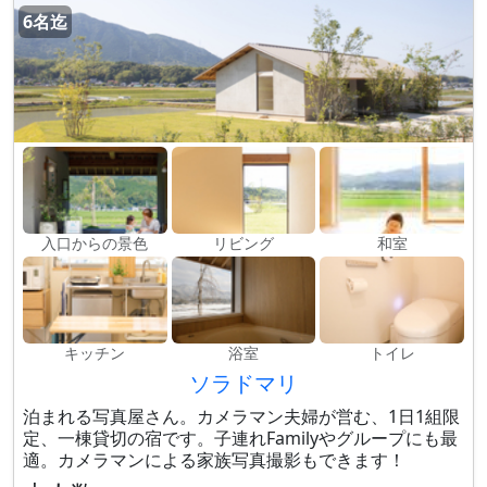
6名迄
入口からの景色
リビング
和室
キッチン
浴室
トイレ
ソラドマリ
泊まれる写真屋さん。カメラマン夫婦が営む、1日1組限
定、一棟貸切の宿です。子連れFamilyやグループにも最
適。カメラマンによる家族写真撮影もできます！