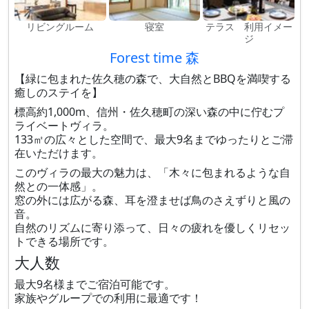
リビングルーム
寝室
テラス 利用イメー
ジ
Forest time 森
【緑に包まれた佐久穂の森で、大自然とBBQを満喫する
癒しのステイを】
標高約1,000m、信州・佐久穂町の深い森の中に佇むプ
ライベートヴィラ。
133㎡の広々とした空間で、最大9名までゆったりとご滞
在いただけます。
このヴィラの最大の魅力は、「木々に包まれるような自
然との一体感」。
窓の外には広がる森、耳を澄ませば鳥のさえずりと風の
音。
自然のリズムに寄り添って、日々の疲れを優しくリセッ
トできる場所です。
大人数
最大9名様までご宿泊可能です。
家族やグループでの利用に最適です！