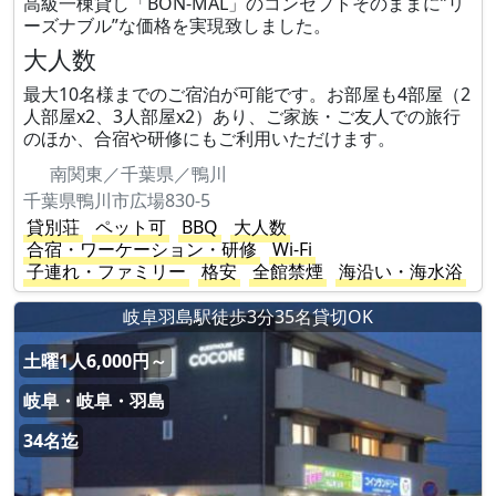
高級一棟貸し「BON-MAL」のコンセプトそのままに”リ
ーズナブル”な価格を実現致しました。
大人数
最大10名様までのご宿泊が可能です。お部屋も4部屋（2
人部屋x2、3人部屋x2）あり、ご家族・ご友人での旅行
のほか、合宿や研修にもご利用いただけます。
南関東／千葉県／鴨川
千葉県鴨川市広場830-5
貸別荘
ペット可
BBQ
大人数
合宿・ワーケーション・研修
Wi-Fi
子連れ・ファミリー
格安
全館禁煙
海沿い・海水浴
岐阜羽島駅徒歩3分35名貸切OK
土曜1人6,000円～
岐阜・岐阜・羽島
34名迄