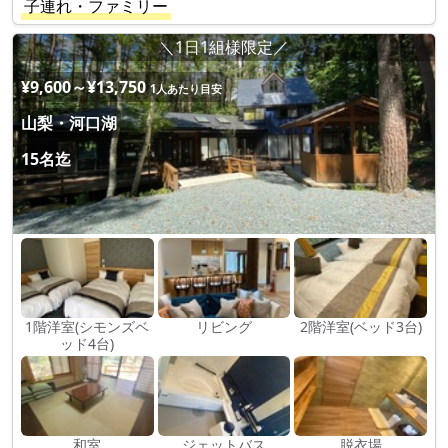
子連れ・ファミリー
＼1日1組様限定／
¥9,600～¥13,750
1人あたり目安
山梨・河口湖
15名迄
1階洋室(シモンズベ
リビング
2階洋室(ベッド3台)
ッド4台)
和室
ジェットバス
脱衣場