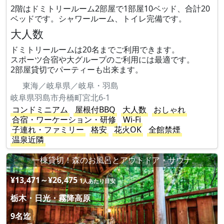
2階はドミトリールーム2部屋で1部屋10ベッド、合計20
ベッドです。シャワールーム、トイレ完備です。
大人数
ドミトリールームは20名までご利用できます。
スポーツ合宿や大グループのご利用には最適です。
2部屋貸切でパーティーも出来ます。
東海／岐阜県／岐阜・羽島
岐阜県羽島市舟橋町宮北6-1
コンドミニアム
屋根付BBQ
大人数
おしゃれ
合宿・ワーケーション・研修
Wi-Fi
子連れ・ファミリー
格安
花火OK
全館禁煙
温泉近隣
一棟貸切！森のお風呂とアウトドア・サウナ
¥13,471～¥26,475
1人あたり目安
栃木・日光・霧降高原
9名迄