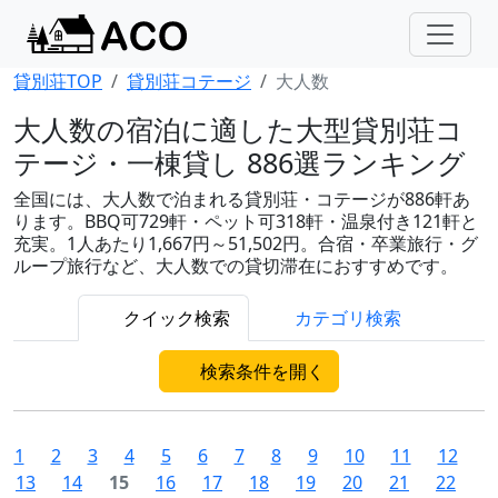
貸別荘TOP
貸別荘コテージ
大人数
大人数の宿泊に適した大型貸別荘コ
テージ・一棟貸し 886選ランキング
全国には、大人数で泊まれる貸別荘・コテージが886軒あ
ります。BBQ可729軒・ペット可318軒・温泉付き121軒と
充実。1人あたり1,667円～51,502円。合宿・卒業旅行・グ
ループ旅行など、大人数での貸切滞在におすすめです。
クイック検索
カテゴリ検索
検索条件を開く
1
2
3
4
5
6
7
8
9
10
11
12
13
14
15
16
17
18
19
20
21
22