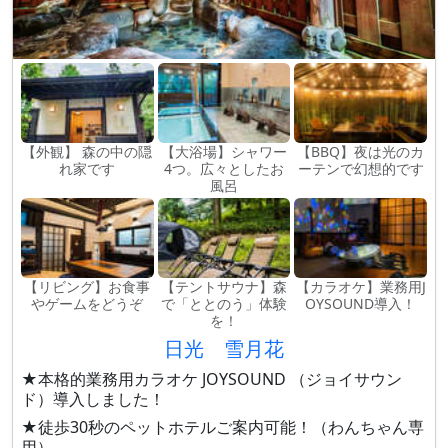
【外観】 森の中の隠
【大浴場】シャワー
【BBQ】夜は光のカ
れ家です
4つ。広々としたお
ーテンで幻想的です
風呂
【リビング】お食事
【テントサウナ】森
【カラオケ】業務用J
やゲームをどうぞ
で「ととのう」体験
OYSOUND導入！
を！
日光 雪月花
★本格的業務用カラオケ JOYSOUND （ジョイサウン
ド）導入しました！
★徒歩30秒のペットホテルご案内可能！（わんちゃん専
用）