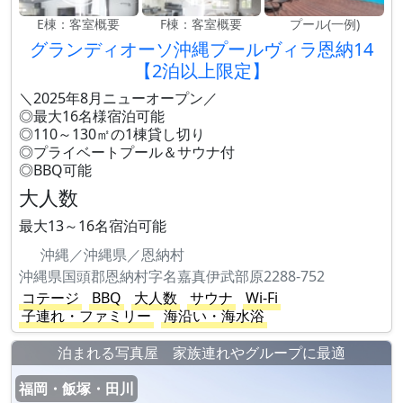
E棟：客室概要
F棟：客室概要
プール(一例)
グランディオーソ沖縄プールヴィラ恩納14
【2泊以上限定】
＼2025年8月ニューオープン／
◎最大16名様宿泊可能
◎110～130㎡の1棟貸し切り
◎プライベートプール＆サウナ付
◎BBQ可能
大人数
最大13～16名宿泊可能
沖縄／沖縄県／恩納村
沖縄県国頭郡恩納村字名嘉真伊武部原2288-752
コテージ
BBQ
大人数
サウナ
Wi-Fi
子連れ・ファミリー
海沿い・海水浴
泊まれる写真屋 家族連れやグループに最適
福岡・飯塚・田川