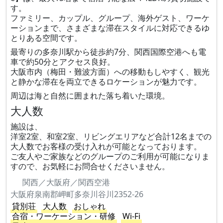
す。
ファミリー、カップル、グループ、海外ゲスト、ワーケ
ーションまで、さまざまな滞在スタイルに対応できるゆ
とりある空間です。
最寄りの多奈川駅から徒歩約7分、関西国際空港へも電
車で約50分とアクセス良好。
大阪市内（梅田・難波方面）への移動もしやすく、観光
と静かな滞在を両立できるロケーションが魅力です。
周辺は海と自然に囲まれた落ち着いた環境。
大人数
施設は、
洋室2室、和室2室、リビングエリアなど合計12名までの
大人数でお客様の受け入れが可能となっております。
ご友人やご家族などのグループのご利用が可能になりま
すので、お気軽にお問合せくださいません。
関西／大阪府／関西空港
大阪府泉南郡岬町多奈川谷川2352-26
貸別荘
大人数
おしゃれ
合宿・ワーケーション・研修
Wi-Fi