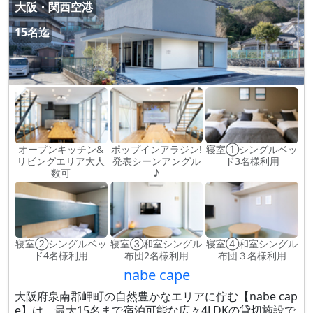
大阪・関西空港
15名迄
オープンキッチン&
ポップインアラジン!
寝室①シングルベッ
リビングエリア大人
発表シーンアングル
ド3名様利用
数可
♪
寝室②シングルベッ
寝室③和室シングル
寝室④和室シングル
ド4名様利用
布団2名様利用
布団３名様利用
nabe cape
大阪府泉南郡岬町の自然豊かなエリアに佇む【nabe cap
e】は、最大15名まで宿泊可能な広々4LDKの貸切施設で