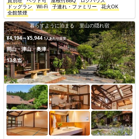
貸別荘
ペット可
屋根付BBQ
ログハウス
ドッグラン
Wi-Fi
子連れ・ファミリー
花火OK
全館禁煙
暮らすように泊まる 里山の隠れ宿
¥4,194～¥5,944
1人あたり目安
岡山・津山・奥津
13名迄