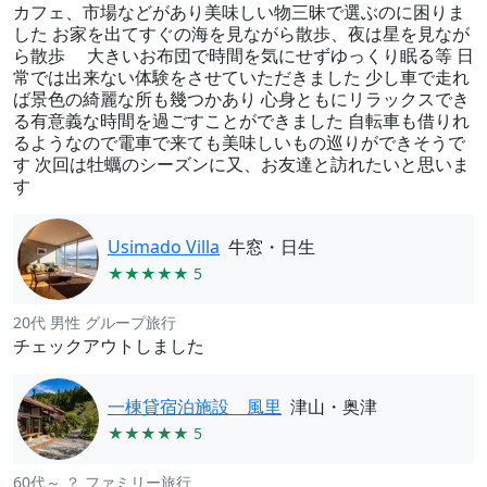
カフェ、市場などがあり美味しい物三昧で選ぶのに困りま
した お家を出てすぐの海を見ながら散歩、夜は星を見なが
ら散歩 大きいお布団で時間を気にせずゆっくり眠る等 日
常では出来ない体験をさせていただきました 少し車で走れ
ば景色の綺麗な所も幾つかあり 心身ともにリラックスでき
る有意義な時間を過ごすことができました 自転車も借りれ
るようなので電車で来ても美味しいもの巡りができそうで
す 次回は牡蠣のシーズンに又、お友達と訪れたいと思いま
す
Usimado Villa
牛窓・日生
★★★★★ 5
20代 男性 グループ旅行
チェックアウトしました
一棟貸宿泊施設 風里
津山・奥津
★★★★★ 5
60代～ ？ ファミリー旅行