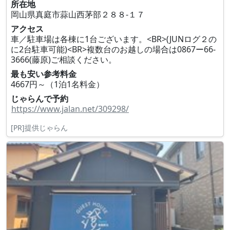
所在地
岡山県真庭市蒜山西茅部２８８‐１７
アクセス
車／駐車場は各棟に1台ございます。<BR>(JUNログ２の
に2台駐車可能)<BR>複数台のお越しの場合は0867ー66-
3666(藤原)ご相談ください。
最も安い参考料金
4667円～（1泊1名料金）
じゃらんで予約
https://www.jalan.net/309298/
[PR]提供じゃらん