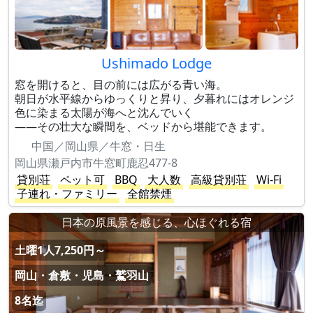
Ushimado Lodge
窓を開けると、目の前には広がる青い海。
朝日が水平線からゆっくりと昇り、夕暮れにはオレンジ
色に染まる太陽が海へと沈んでいく
——その壮大な瞬間を、ベッドから堪能できます。
中国／岡山県／牛窓・日生
岡山県瀬戸内市牛窓町鹿忍477-8
貸別荘
ペット可
BBQ
大人数
高級貸別荘
Wi-Fi
子連れ・ファミリー
全館禁煙
日本の原風景を感じる、心ほぐれる宿
土曜1人7,250円～
岡山・倉敷・児島・鷲羽山
8名迄