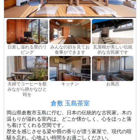
日差し溢れる畳のリ
みんなの顔を見てお
瓦屋根が美しい伝統
ビング
食事ができます
的な古民家です
夫婦でコーヒーを飲
キッチン
お風呂
みながら静かなひと
時を
倉敷 玉島茶室
岡山県倉敷市玉島に佇む、日本の伝統的な古民家。木の
温もりが溢れる室内は、どこか懐かしく、心をほっと落
ち着けてくれる空間です。
歴史を感じさせる梁や畳の香りが漂う家屋で、現代の喧
騒を忘れ、心地よい時間をお過ごしください。