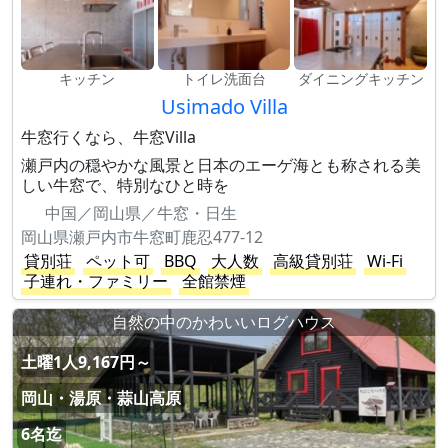
キッチン
トイレ洗面台
ダイニングキッチン
Usimado Villa
牛窓行くなら、牛窓Villa
瀬戸内の穏やかな風景と日本のエーゲ海とも称される美
しい牛窓で、特別なひと時を
中国／岡山県／牛窓・日生
岡山県瀬戸内市牛窓町鹿忍477-12
貸別荘
ペット可
BBQ
大人数
高級貸別荘
Wi-Fi
子連れ・ファミリー
全館禁煙
自然の中のかわいいログハウス
土曜1人9,167円～
岡山・湯原・蒜山高原
6名迄