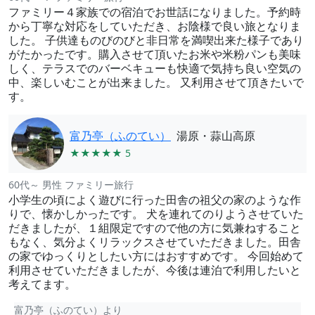
ファミリー４家族での宿泊でお世話になりました。予約時
から丁寧な対応をしていただき、お陰様で良い旅となりま
した。 子供達ものびのびと非日常を満喫出来た様子であり
がたかったです。購入させて頂いたお米や米粉パンも美味
しく、テラスでのバーベキューも快適で気持ち良い空気の
中、楽しいむことが出来ました。 又利用させて頂きたいで
す。
富乃亭（ふのてい）
湯原・蒜山高原
★★★★★ 5
60代～ 男性 ファミリー旅行
小学生の頃によく遊びに行った田舎の祖父の家のような作
りで、懐かしかったです。 犬を連れてのりようさせていた
だきましたが、１組限定ですので他の方に気兼ねすること
もなく、気分よくリラックスさせていただきました。田舎
の家でゆっくりとしたい方にはおすすめです。 今回始めて
利用させていただきましたが、今後は連泊で利用したいと
考えてます。
富乃亭（ふのてい）より