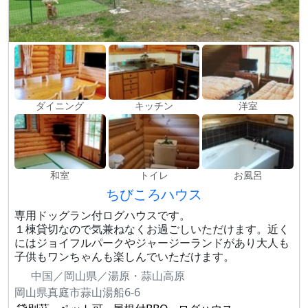
ダイニング
キッチン
洋室
和室
トイレ
お風呂
ちびころハウス
専用ドッグラン付ログハウスです。
１棟貸切なので気兼ねなくお過ごしいただけます。近く
にはジョイフルパークやジャージーランドがあり大人も
子供もワンちゃんも楽しんでいただけます。
中国／岡山県／湯原・蒜山高原
岡山県真庭市蒜山湯船6-6