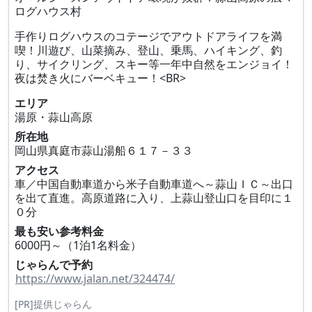
ログハウス村
手作りログハウスのコテージでアウトドアライフを満
喫！川遊び、山菜摘み、登山、乗馬、ハイキング、釣
り、サイクリング、スキー等一年中自然をエンジョイ！
夜は焚き火にバーベキュー！<BR>
エリア
湯原・蒜山高原
所在地
岡山県真庭市蒜山湯船６１７－３３
アクセス
車／中国自動車道から米子自動車道へ～蒜山ＩＣ～出口
を出て直進。高原道路に入り、上蒜山登山口を目印に１
０分
最も安い参考料金
6000円～（1泊1名料金）
じゃらんで予約
https://www.jalan.net/324474/
[PR]提供じゃらん