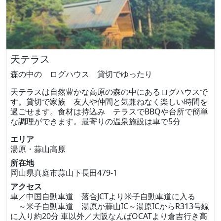
天テラス
森の中の ログハウス 貸切でゆったり
天テラスは自然豊かな高原の森の中にあるログハウスで
す。貸切で家族 友人や仲間と気兼ねなく楽しい時間を
過ごせます。食材は持込み テラスでBBQや台所で簡単
な調理ができます。最寄りの温泉施設は車で5分
エリア
湯原・蒜山高原
所在地
岡山県真庭市蒜山下長田479‐1
アクセス
車／中国自動車道 落合JCTより米子自動車道に入る
～米子自動車道 湯原か蒜山IC～湯原ICからR313号線
に入り約20分 車以外／大阪なんばOCATより倉吉行き高