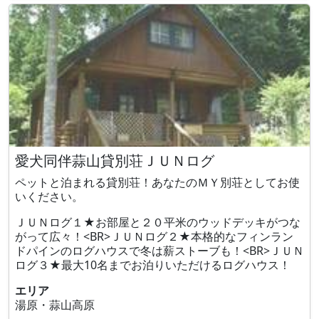
愛犬同伴蒜山貸別荘ＪＵＮログ
ペットと泊まれる貸別荘！あなたのＭＹ別荘としてお使
いください。
ＪＵＮログ１★お部屋と２０平米のウッドデッキがつな
がって広々！<BR>ＪＵＮログ２★本格的なフィンラン
ドパインのログハウスで冬は薪ストーブも！<BR>ＪＵＮ
ログ３★最大10名までお泊りいただけるログハウス！
エリア
湯原・蒜山高原