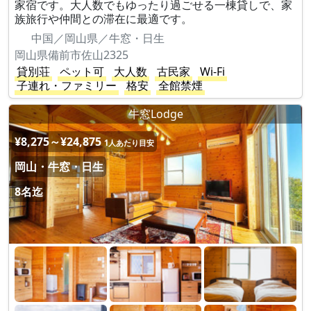
家宿です。大人数でもゆったり過ごせる一棟貸しで、家
族旅行や仲間との滞在に最適です。
中国／岡山県／牛窓・日生
岡山県備前市佐山2325
貸別荘
ペット可
大人数
古民家
Wi-Fi
子連れ・ファミリー
格安
全館禁煙
牛窓Lodge
¥8,275～¥24,875
1人あたり目安
岡山・牛窓・日生
8名迄