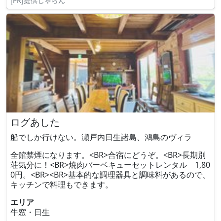
[PR]提供じゃらん
ログあした
船でしか行けない。瀬戸内日生諸島、鴻島のヴィラ
全館禁煙になります。<BR>合宿にどうぞ。<BR>長期別
荘気分に！<BR>焼肉バーベキューセットレンタル 1,80
0円。<BR><BR>基本的な調理器具と調味料があるので、
キッチンで料理もできます。
エリア
牛窓・日生