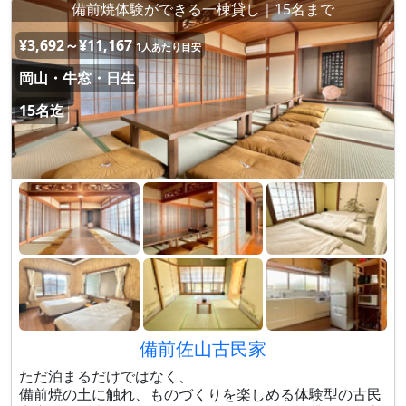
備前焼体験ができる一棟貸し｜15名まで
¥3,692～¥11,167
1人あたり目安
岡山・牛窓・日生
15名迄
備前佐山古民家
ただ泊まるだけではなく、
備前焼の土に触れ、ものづくりを楽しめる体験型の古民