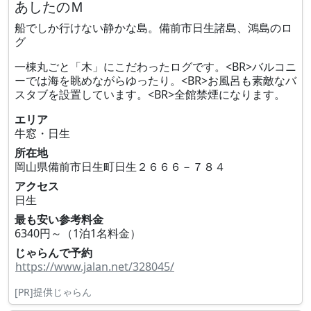
あしたのＭ
船でしか行けない静かな島。備前市日生諸島、鴻島のロ
グ
一棟丸ごと「木」にこだわったログです。<BR>バルコニ
ーでは海を眺めながらゆったり。<BR>お風呂も素敵なバ
スタブを設置しています。<BR>全館禁煙になります。
エリア
牛窓・日生
所在地
岡山県備前市日生町日生２６６６－７８４
アクセス
日生
最も安い参考料金
6340円～（1泊1名料金）
じゃらんで予約
https://www.jalan.net/328045/
[PR]提供じゃらん