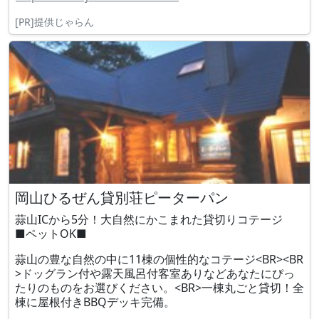
[PR]提供じゃらん
岡山ひるぜん貸別荘ピーターパン
蒜山ICから5分！大自然にかこまれた貸切りコテージ
■ペットOK■
蒜山の豊な自然の中に11棟の個性的なコテージ<BR><BR
>ドッグラン付や露天風呂付客室ありなどあなたにぴっ
たりのものをお選びください。<BR>一棟丸ごと貸切！全
棟に屋根付きBBQデッキ完備。