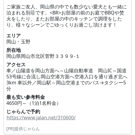
ご家族ご友人、岡山県の中でも数少ない愛犬とも一緒に
泊まれる別荘です。<BR>お部屋の前のお庭でBBQや焚
火をしたり、またお部屋の中のキッチンで調理をした
り、様々なシーンでごゆっくりお過ごし頂けます！
エリア
岡山・玉野
所在地
岡山県岡山市北区菅野３３９９‐１
アクセス
車／山陽道を岡山方面へ～山陽自動車道 岡山IC～国道
53号線に合流し岡山空港方面へ空港入口を通り過ぎ北へ
3km 車以外／岡山駅～岡山空港までのバス→タクシー5
分
最も安い参考料金
4650円～（1泊1名料金）
じゃらんで予約
https://www.jalan.net/310600/
[PR]提供じゃらん