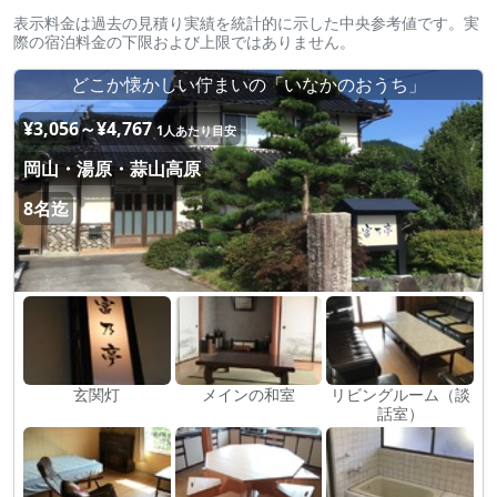
表示料金は過去の見積り実績を統計的に示した中央参考値です。実
際の宿泊料金の下限および上限ではありません。
どこか懐かしい佇まいの「いなかのおうち」
¥3,056～¥4,767
1人あたり目安
岡山・湯原・蒜山高原
8名迄
玄関灯
メインの和室
リビングルーム（談
話室）