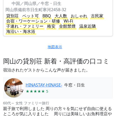
中国／岡山県／牛窓・日生
岡山県備前市日生町寒河2458-32
貸別荘
ペット可
BBQ
大人数
おしゃれ
古民家
合宿・ワーケーション・研修
Wi-Fi
子連れ・ファミリー
格安
全館禁煙
温泉近隣
海沿い・海水浴
地図表示
岡山の貸別荘 新着・高評価の口コミ
宿泊されたゲストからこんな声が届きました。
HINASTAY-HINASE-
牛窓・日生
★★★★★ 5
60代～ 女性 ファミリー旅行
親子旅で利用しました 周りの方々を気にせず自由に使える
ところが気に入りました 周りには美味しいお魚料理店や