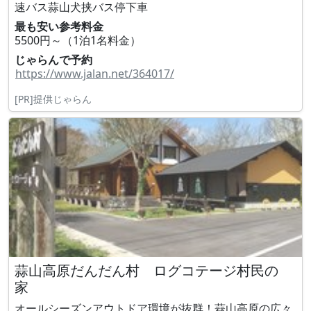
速バス蒜山犬挟バス停下車
最も安い参考料金
5500円～（1泊1名料金）
じゃらんで予約
https://www.jalan.net/364017/
[PR]提供じゃらん
蒜山高原だんだん村 ログコテージ村民の
家
オールシーズンアウトドア環境が抜群！蒜山高原の広々