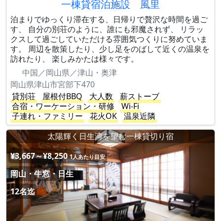
一棟貸宿泊施設 風里
泊まりでゆっくり滞在する、日帰りで贅沢な時間を過ご
す、 自分の別荘のように、誰にも邪魔されず、 リラッ
クスして過ごしていただける雰囲気つくりに努めていま
す。 周辺を散策したり、少し足をのばして近くの温泉を
訪れたり、 楽しみかたは様々です。
中国／岡山県／津山・奥津
岡山県津山市宮部下470
貸別荘
屋根付BBQ
大人数
薪ストーブ
合宿・ワーケーション・研修
Wi-Fi
子連れ・ファミリー
花火OK
温泉近隣
太陽輝く日生湾を望む一棟貸切り宿
¥3,667～¥8,250
1人あたり目安
岡山・牛窓・日生
12名迄