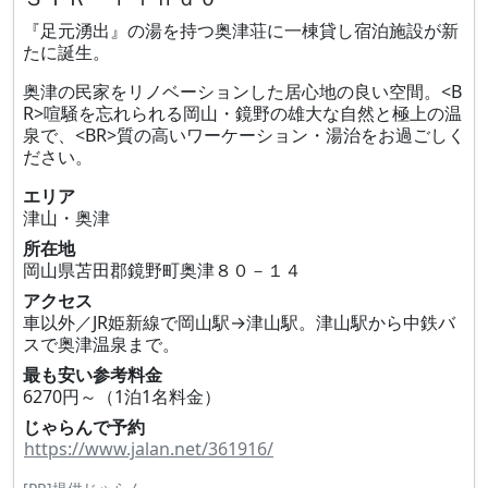
『足元湧出』の湯を持つ奥津荘に一棟貸し宿泊施設が新
たに誕生。
奥津の民家をリノベーションした居心地の良い空間。<B
R>喧騒を忘れられる岡山・鏡野の雄大な自然と極上の温
泉で、<BR>質の高いワーケーション・湯治をお過ごしく
ださい。
エリア
津山・奥津
所在地
岡山県苫田郡鏡野町奥津８０－１４
アクセス
車以外／JR姫新線で岡山駅→津山駅。津山駅から中鉄バ
スで奥津温泉まで。
最も安い参考料金
6270円～（1泊1名料金）
じゃらんで予約
https://www.jalan.net/361916/