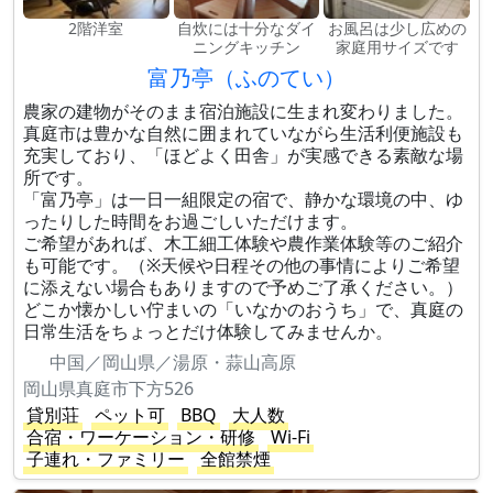
2階洋室
自炊には十分なダイ
お風呂は少し広めの
ニングキッチン
家庭用サイズです
富乃亭（ふのてい）
農家の建物がそのまま宿泊施設に生まれ変わりました。
真庭市は豊かな自然に囲まれていながら生活利便施設も
充実しており、「ほどよく田舎」が実感できる素敵な場
所です。
「富乃亭」は一日一組限定の宿で、静かな環境の中、ゆ
ったりした時間をお過ごしいただけます。
ご希望があれば、木工細工体験や農作業体験等のご紹介
も可能です。（※天候や日程その他の事情によりご希望
に添えない場合もありますので予めご了承ください。）
どこか懐かしい佇まいの「いなかのおうち」で、真庭の
日常生活をちょっとだけ体験してみませんか。
中国／岡山県／湯原・蒜山高原
岡山県真庭市下方526
貸別荘
ペット可
BBQ
大人数
合宿・ワーケーション・研修
Wi-Fi
子連れ・ファミリー
全館禁煙