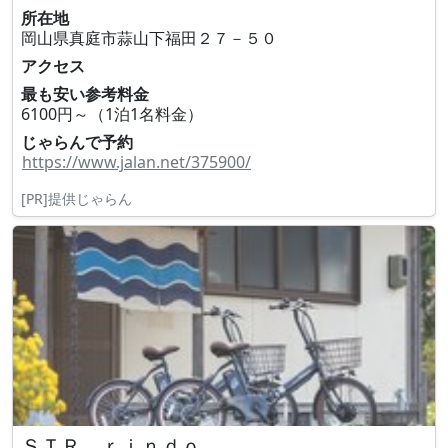
所在地
岡山県真庭市蒜山下福田２７－５０
アクセス
最も安い参考料金
6100円～（1泊1名料金）
じゃらんで予約
https://www.jalan.net/375900/
[PR]提供じゃらん
ＳＴＲ ｒｉｎｄｏ