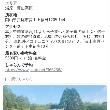
エリア
湯原・蒜山高原
所在地
岡山県真庭市蒜山上福田1205-144
アクセス
車／中国道落合JTCより米子道へ～米子道の蒜山IC～信号
右折。次の信号直進。300ｍでお好み焼店「あじ」右折1
分。 車以外／コミュニティバスまにわくん「蒜山高原セ
ンター前」下車徒歩10分
最も安い参考料金
5300円～（1泊1名料金）
じゃらんで予約
https://www.jalan.net/366236/
[PR]提供じゃらん