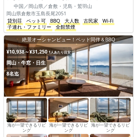
中国／岡山県／倉敷・児島・鷲羽山
岡山県倉敷市玉島長尾2051
貸別荘
ペット可
BBQ
大人数
古民家
Wi-Fi
子連れ・ファミリー
全館禁煙
絶景オーシャンビュー！ペット同伴＆BBQ
¥10,938～¥31,250
1人あたり目安
岡山・牛窓・日生
8名迄
海が一望できるリビ
海が一望できるリビ
海が一望できるリビ
ング
ング
ング