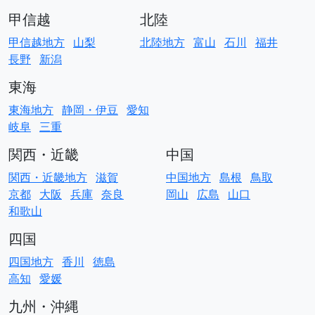
甲信越
北陸
甲信越地方
山梨
北陸地方
富山
石川
福井
長野
新潟
東海
東海地方
静岡・伊豆
愛知
岐阜
三重
関西・近畿
中国
関西・近畿地方
滋賀
中国地方
島根
鳥取
京都
大阪
兵庫
奈良
岡山
広島
山口
和歌山
四国
四国地方
香川
徳島
高知
愛媛
九州・沖縄