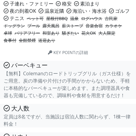
子連れ・ファミリー
格安
素泊まり
夜の到着OK
温泉近隣
海沿い・海水浴
ゴルフ
テニス
ペット可
屋根付BBQ
温泉
ログハウス
古民家
ドッグラン
プール
露天風呂
薪ストーブ
音楽合宿
カラオケ
卓球
バリアフリー
和室あり
騒ぎたい
花火OK
大人限定
食事付
全館禁煙
送迎あり
KEY POINTの詳細
バーベキュー
【無料】Colemanのロードトリップグリル（ガス仕様）を
ご用意。炭の準備や片付けの手間がかからないため、手軽
に本格的なバーベキューが楽しめます。また調理器具や食
器も完備しているので、調味料や食材を用意するだけ！
大人数
定員は8名ですが、当施設は宿泊人数に関わらず、1棟一律
料金！