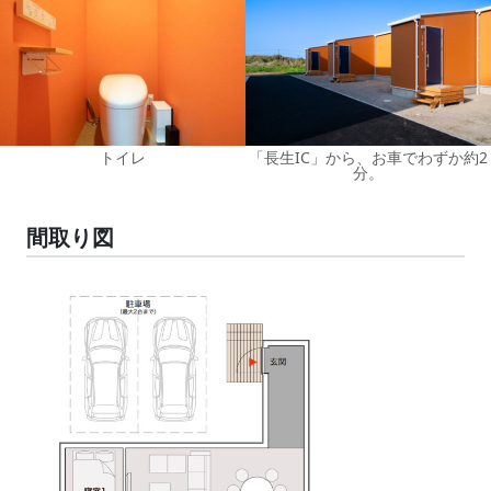
トイレ
「長生IC」から、お車でわずか約2
分。
間取り図