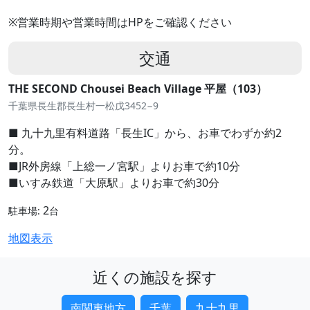
※営業時期や営業時間はHPをご確認ください
交通
THE SECOND Chousei Beach Village 平屋（103）
千葉県長生郡長生村一松戊3452−9
■ 九十九里有料道路「長生IC」から、お車でわずか約2
分。
■JR外房線「上総一ノ宮駅」よりお車で約10分
■いすみ鉄道「大原駅」よりお車で約30分
2
駐車場:
台
地図表示
近くの施設を探す
南関東地方
千葉
九十九里