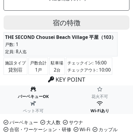
宿の特徴
THE SECOND Chousei Beach Village 平屋（103）
1
戸数:
8
定員:
人迄
16:00
施設タイプ
戸数合計
駐車場
チェックイン:
貸別荘
1
2
10:00
戸
台
チェックアウト:
KEY POINT
バーベキューOK
花火不可
ペット不可
Wi-Fiあり
バーベキュー
大人数
サウナ
合宿・ワーケーション・研修
Wi-Fi
カップル