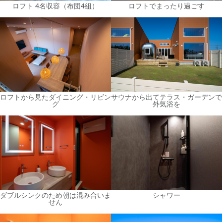
ロフト 4名収容（布団4組）
ロフトでまったり過ごす
ロフトから見たダイニング・リビン
サウナから出てテラス・ガーデンで
グ
外気浴を
ダブルシンクのため朝は混み合いま
シャワー
せん