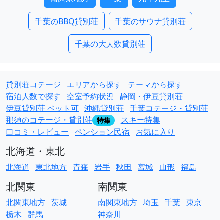
千葉のBBQ貸別荘
千葉のサウナ貸別荘
千葉の大人数貸別荘
貸別荘コテージ
エリアから探す
テーマから探す
宿泊人数で探す
空室予約状況
静岡・伊豆貸別荘
伊豆貸別荘 ペット可
沖縄貸別荘
千葉コテージ・貸別荘
那須のコテージ・貸別荘
スキー特集
特集
口コミ・レビュー
ペンション民宿
お気に入り
北海道・東北
北海道
東北地方
青森
岩手
秋田
宮城
山形
福島
北関東
南関東
北関東地方
茨城
南関東地方
埼玉
千葉
東京
栃木
群馬
神奈川