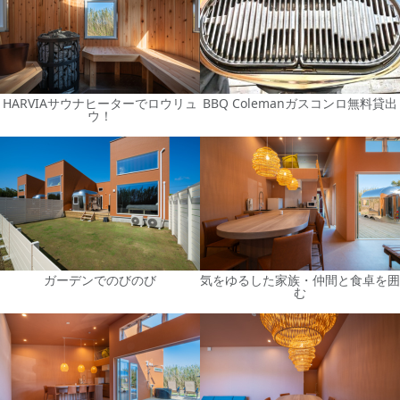
HARVIAサウナヒーターでロウリュ
BBQ Colemanガスコンロ無料貸出
ウ！
ガーデンでのびのび
気をゆるした家族・仲間と食卓を囲
む