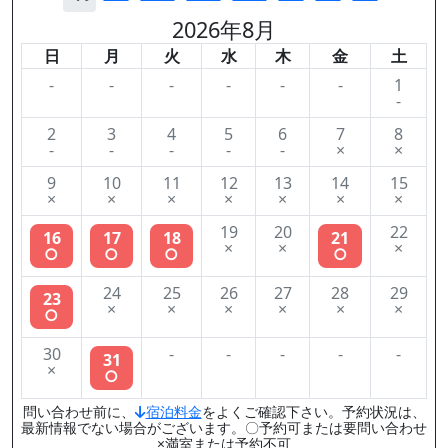
2026年8月
日
月
火
水
木
金
土
-
-
-
-
-
-
1
-
2
3
4
5
6
7
8
-
-
-
-
-
×
×
9
10
11
12
13
14
15
×
×
×
×
×
×
×
19
20
22
16
17
18
21
×
×
×
○
○
○
○
24
25
26
27
28
29
23
×
×
×
×
×
×
○
30
-
-
-
-
-
31
×
○
問い合わせ前に、
宿泊料金
をよくご確認下さい。予約状況は、
最新情報でない場合がございます。〇予約可または要問い合わせ
×満室または予約不可