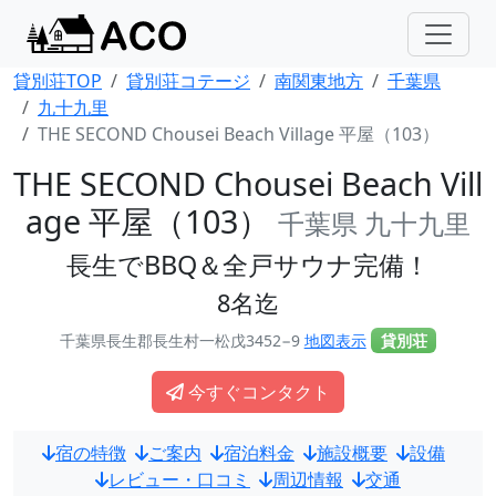
貸別荘TOP
貸別荘コテージ
南関東地方
千葉県
九十九里
THE SECOND Chousei Beach Village 平屋（103）
THE SECOND Chousei Beach Vill
age 平屋（103）
千葉県 九十九里
長生でBBQ＆全戸サウナ完備！
8名迄
千葉県長生郡長生村一松戊3452−9
地図表示
貸別荘
今すぐコンタクト
宿の特徴
ご案内
宿泊料金
施設概要
設備
レビュー・口コミ
周辺情報
交通