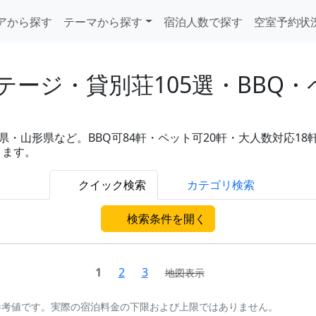
アから探す
テーマから探す
宿泊人数で探す
空室予約状
ージ・貸別荘105選・BBQ
・山形県など。BBQ可84軒・ペット可20軒・大人数対応18軒・
ります。
クイック検索
カテゴリ検索
検索条件を開く
1
2
3
地図表示
参考値です。実際の宿泊料金の下限および上限ではありません。