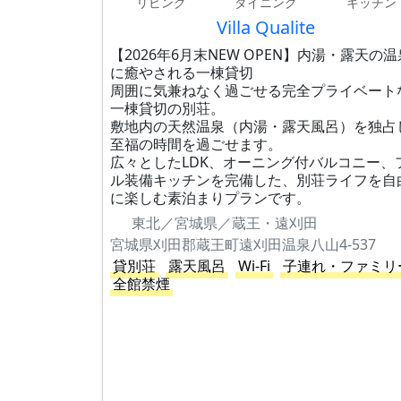
リビング
ダイニング
キッチン
Villa Qualite
【2026年6月末NEW OPEN】内湯・露天の温
に癒やされる一棟貸切
周囲に気兼ねなく過ごせる完全プライベート
一棟貸切の別荘。
敷地内の天然温泉（内湯・露天風呂）を独占
至福の時間を過ごせます。
広々としたLDK、オーニング付バルコニー、
ル装備キッチンを完備した、別荘ライフを自
に楽しむ素泊まりプランです。
東北／宮城県／蔵王・遠刈田
宮城県刈田郡蔵王町遠刈田温泉八山4-537
貸別荘
露天風呂
Wi-Fi
子連れ・ファミリ
全館禁煙