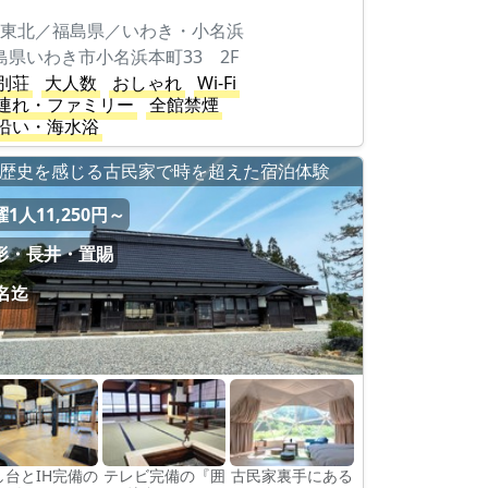
。
東北／福島県／いわき・小名浜
島県いわき市小名浜本町33 2F
別荘
大人数
おしゃれ
Wi-Fi
連れ・ファミリー
全館禁煙
沿い・海水浴
歴史を感じる古民家で時を超えた宿泊体験
1人11,250円～
形・長井・置賜
2名迄
し台とIH完備の
テレビ完備の『囲
古民家裏手にある