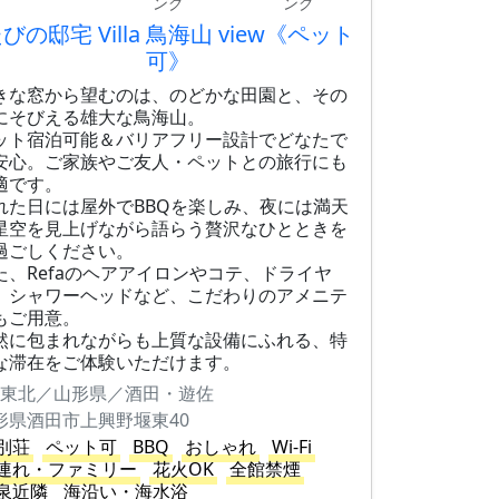
ング
ング
びの邸宅 Villa 鳥海山 view《ペット
可》
きな窓から望むのは、のどかな田園と、その
にそびえる雄大な鳥海山。
ット宿泊可能＆バリアフリー設計でどなたで
安心。ご家族やご友人・ペットとの旅行にも
適です。
れた日には屋外でBBQを楽しみ、夜には満天
星空を見上げながら語らう贅沢なひとときを
過ごしください。
た、Refaのヘアアイロンやコテ、ドライヤ
、シャワーヘッドなど、こだわりのアメニテ
もご用意。
然に包まれながらも上質な設備にふれる、特
な滞在をご体験いただけます。
東北／山形県／酒田・遊佐
形県酒田市上興野堰東40
別荘
ペット可
BBQ
おしゃれ
Wi-Fi
連れ・ファミリー
花火OK
全館禁煙
泉近隣
海沿い・海水浴