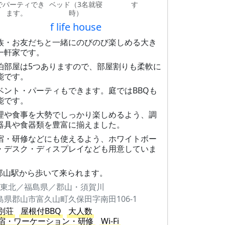
でパーティでき
ベッド（3名就寝
す
ます。
時）
f life house
族・お友だちと一緒にのびのび楽しめる大き
一軒家です。
泊部屋は5つありますので、部屋割りも柔軟に
能です。
ベント・パーティもできます。庭ではBBQも
能です。
理や食事を大勢でしっかり楽しめるよう、調
器具や食器類を豊富に揃えました。
宿・研修などにも使えるよう、ホワイトボー
・デスク・ディスプレイなども用意していま
。
R郡山駅から歩いて来られます。
東北／福島県／郡山・須賀川
島県郡山市富久山町久保田字南田106-1
別荘
屋根付BBQ
大人数
宿・ワーケーション・研修
Wi-Fi