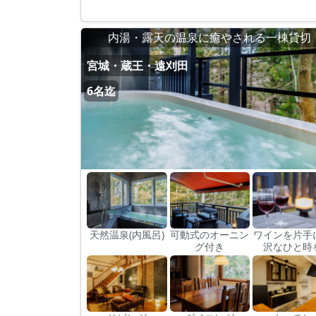
内湯・露天の温泉に癒やされる一棟貸切
宮城・蔵王・遠刈田
6名迄
天然温泉(内風呂)
可動式のオーニン
ワインを片手
グ付き
沢なひと時