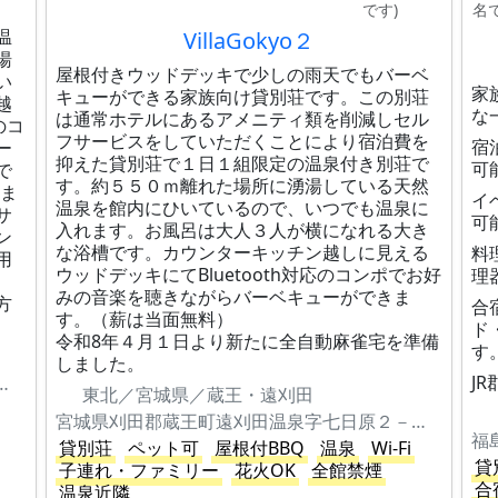
です)
名
温
VillaGokyo２
湯
屋根付きウッドデッキで少しの雨天でもバーベ
い
家
キューができる家族向け貸別荘です。この別荘
越
な
は通常ホテルにあるアメニティ類を削減しセル
のコ
フサービスをしていただくことにより宿泊費を
宿
ー
抑えた貸別荘で１日１組限定の温泉付き別荘で
可
で
す。約５５０ｍ離れた場所に湧湯している天然
きま
イ
温泉を館内にひいているので、いつでも温泉に
サ
可
入れます。お風呂は大人３人が横になれる大き
ン
な浴槽です。カウンターキッチン越しに見える
料
用
ウッドデッキにてBluetooth対応のコンポでお好
理
みの音楽を聴きながらバーベキューができま
方
合
す。（薪は当面無料）
ド
令和8年４月１日より新たに全自動麻雀宅を準備
す
しました。
J
町遠刈田温泉字七日原２－３０１
東北／宮城県／蔵王・遠刈田
宮城県刈田郡蔵王町遠刈田温泉字七日原２－４１８
福
貸別荘
ペット可
屋根付BBQ
温泉
Wi-Fi
貸
子連れ・ファミリー
花火OK
全館禁煙
合
温泉近隣