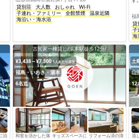
す
貸別荘
大人数
おしゃれ
Wi-Fi
子連れ・ファミリー
全館禁煙
温泉近隣
福
海沿い・海水浴
貸
子
海
古民家一棟貸し/湯本駅徒歩12分/
¥3,438～¥7,800
土曜
1人あたり目安
福島・いわき・湯本
山
6名迄
1
に泊
和室を活かした落
キッズスペースに
リフォーム済の清
流