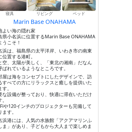
寝具
リビング
ベッド
Marin Base ONAHAMA
地よい海の隠れ家
島県小名浜に位置するMarin Base ONAHAMA
ようこそ！
名浜は、福島県の太平洋岸、いわき市の南東
に位置する港町。
と空、太陽が美しく、「東北の湘南」だなん
呼ばれているようなところです。
部屋は海をコンセプトにしたデザインで、訪
るすべての方にリラックスと癒しを提供いた
ます。
要な設備が整っており、快適に滞在いただけ
す。
i-Fiや120インチのプロジェクターも完備して
ります。
名浜港には、人気の水族館「アクアマリンふ
しま」があり、子どもから大人まで楽しめま