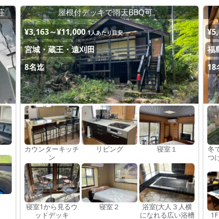
荘
屋根付デッキで雨天BBQ可。
¥3,163～¥11,000
¥5
1人あたり目安
宮城・蔵王・遠刈田
福
8名迄
1
カウンターキッチ
リビング
寝室１
冬
ン
つ
寝室1から見るウ
寝室２
浴室(大人３人横
ッドデッキ
になれる広い浴槽
1