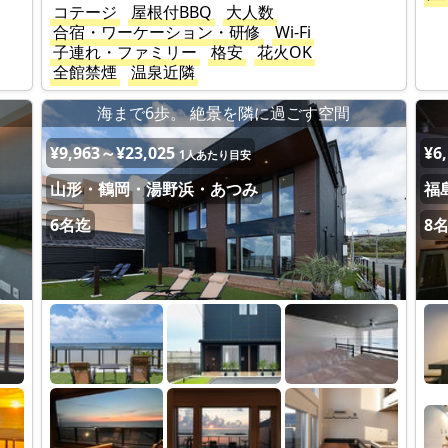
コテージ
屋根付BBQ
大人数
合宿・ワーケーション・研修
Wi-Fi
子連れ・ファミリー
格安
花火OK
全館禁煙
温泉近隣
海まで6歩。 絶景を隣に過ごす空間
¥9,963～¥23,025
¥6
1人あたり目安
山形・鶴岡・湯野浜・あつみ
福
6名迄
8