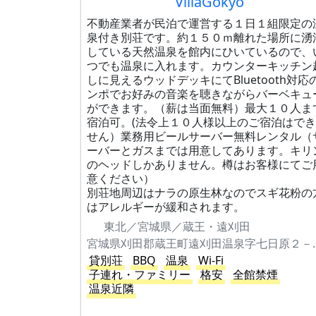
VillaGokyo
不動産業者が民泊で運営する１日１組限定の
泉付き別荘です。約１５０ｍ離れた場所に湧
している天然温泉を館内にひいているので、
つでも温泉に入れます。カウンターキッチン
しに見えるウッドデッキにてBluetooth対応
ンポでお好みの音楽を聴きながらバーベキュ
ができます。（薪は当面無料）最大１０人ま
宿泊可。(法令上１０人様以上のご宿泊はで
せん）業務用ビールサーバー無料レンタル（
ーバーとガスまでは用意してあります。キリ
のヘッドしかありません。樽はお客様にてご
意ください）
別荘地周辺はナラの原生林なのでスギ花粉の
はアレルギーが緩和されます。
東北／宮城県／蔵王・遠刈田
宮城県刈田郡蔵王
貸別荘
BBQ
温泉
Wi-Fi
子連れ・ファミリー
格安
全館禁煙
温泉近隣