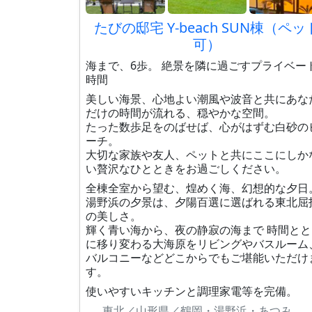
たびの邸宅 Y-beach SUN棟（ペッ
可）
海まで、6歩。 絶景を隣に過ごすプライベー
時間
美しい海景、心地よい潮風や波音と共にあな
だけの時間が流れる、穏やかな空間。
たった数歩足をのばせば、心がはずむ白砂の
ーチ。
大切な家族や友人、ペットと共にここにしか
い贅沢なひとときをお過ごしください。
全棟全室から望む、煌めく海、幻想的な夕日
湯野浜の夕景は、夕陽百選に選ばれる東北屈
の美しさ。
輝く青い海から、夜の静寂の海まで 時間とと
に移り変わる大海原をリビングやバスルーム
バルコニーなどどこからでもご堪能いただけ
す。
使いやすいキッチンと調理家電等を完備。
東北／山形県／鶴岡・湯野浜・あつみ