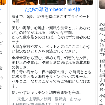
ト
たびの邸宅 Y-beach SEA棟
海まで、6歩。 絶景を隣に過ごすプライベート
時間
ト
心
美しい海景、心地よい潮風や波音と共にあなた
福
だけの時間が流れる、穏やかな空間。
た
へ
たった数歩足をのばせば、心がはずむ白砂のビ
小
ーチ。
ビ
部
大切な家族や友人、ペットと共にここにしかな
海
い贅沢なひとときをお過ごしください。
な
て
全棟全室から望む、煌めく海、幻想的な夕日。
お
湯野浜の夕景は、夕陽百選に選ばれる東北屈指
。
れ
の美しさ。
指
し
輝く青い海から、夜の静寂の海まで 時間ととも
必
に移り変わる大海原をリビングやバスルーム、
も
ま
バルコニーなどどこからでもご堪能いただけま
、
W
す。
ま
お
使いやすいキッチンと調理家電等を完備。
小
東北／山形県／鶴岡・湯野浜・あつみ
く
山形県鶴岡市湯野浜1丁目11-28