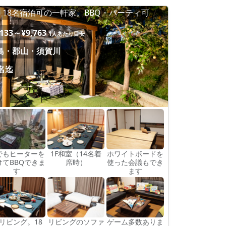
18名宿泊可の一軒家。BBQ・パーティ可
,133～¥9,763
1人あたり目安
島・郡山・須賀川
8名迄
でもヒーターを
1F和室（14名着
ホワイトボードを
けてBBQできま
席時）
使った会議もでき
す
ます
Fリビング。18
リビングのソファ
ゲーム多数ありま