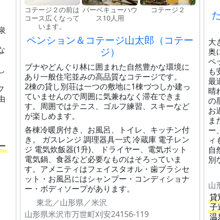
コテージ２の前は
バーベキューハウ
コテージ２
た
コース広くなって
ス10人用
います。
泉
ペンション＆コテージ山太郎（コテー
大
な
ジ）
奥
ペ
ブナやどんぐり林に囲まれた自然豊かな環境に
し
も
あり一般住宅並みの高品質なコテージです。
最
2棟の貸し別荘は一つの敷地に1棟づつしか建っ
フ
晴
ていませんので周囲に気兼ねなく滞在できま
由
の
す。周囲ではテニス、ゴルフ練習、スキーなど
お
が楽しめます。
ま
各棟冷暖房付き、お風呂、トイレ、キッチン付
ー
き。 ガスレンジ 調理器具一式 冷蔵庫 電子レン
ィ
ー
ジ 電気炊飯器(1升)、 ドライヤー、電気ポット
自
電気鍋、食器など必要なものはそろっていま
別
す。アメニティはフェイスタオル・歯ブラシセ
ット・お風呂にはシャンプー・コンディショナ
山
ー・ボディソープがあります。
貸
東北／山形県／米沢
子
山形県米沢市万世町刈安24156-119
温