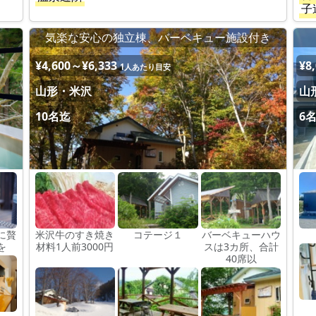
子
気楽な安心の独立棟、バーベキュー施設付き
¥4,600～¥6,333
¥8
1人あたり目安
山形・米沢
山
10名迄
6
に贅
米沢牛のすき焼き
コテージ１
バーベキューハウ
を
材料1人前3000円
スは3カ所、合計
40席以