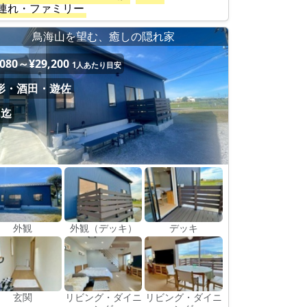
連れ・ファミリー
鳥海山を望む、癒しの隠れ家
,080～¥29,200
1人あたり目安
形・酒田・遊佐
名迄
外観
外観（デッキ）
デッキ
玄関
リビング・ダイニ
リビング・ダイニ