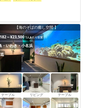
【海のそばの癒し空間 】
,182～¥23,500
1人あたり目安
島・いわき・小名浜
名迄
テーブル
リビング
テーブル