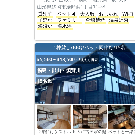
山形県鶴岡市湯野浜1丁目11-28
貸別荘
ペット可
大人数
おしゃれ
Wi-Fi
子連れ・ファミリー
全館禁煙
温泉近隣
海沿い・海水浴
1棟貸し/BBQ/ペット同伴可/15名
¥5,560～¥13,500
1人あたり目安
福島・郡山・須賀川
15名迄
２階にはゲストル
所々に古民家の趣
ペットと一緒