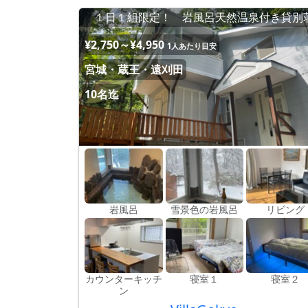
１日１組限定！ 岩風呂天然温泉付き貸別
¥2,750～¥4,950
1人あたり目安
宮城・蔵王・遠刈田
10名迄
岩風呂
雪景色の岩風呂
リビング
カウンターキッチ
寝室１
寝室２
ン