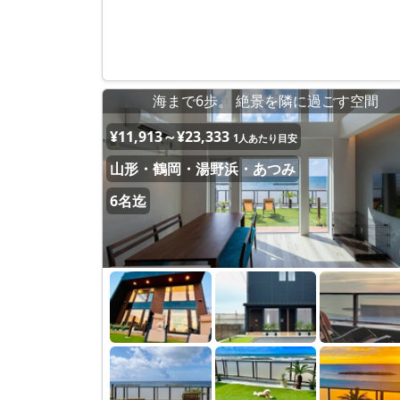
海まで6歩。 絶景を隣に過ごす空間
¥11,913～¥23,333
1人あたり目安
山形・鶴岡・湯野浜・あつみ
6名迄