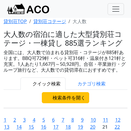
貸別荘TOP
貸別荘コテージ
大人数
大人数の宿泊に適した大型貸別荘コ
テージ・一棟貸し 885選ランキング
全国には、大人数で泊まれる貸別荘・コテージが885軒あ
ります。BBQ可729軒・ペット可316軒・温泉付き121軒と
充実。1人あたり1,667円～50,928円。合宿・卒業旅行・グ
ループ旅行など、大人数での貸切滞在におすすめです。
クイック検索
カテゴリ検索
検索条件を開く
1
2
3
4
5
6
7
8
9
10
11
12
13
14
15
16
17
18
19
20
21
22