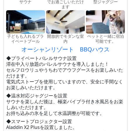
サウナ
でお過ごしいただけ
型ジャグジー
ます
子どもも入れるプラ
開放的でモダンな室
ペットと一緒に宿泊
イベートプール
内
可能です。
オーシャンリゾート BBQハウス
◆プライベートバレルサウナ設置
滞在中入り放題のバレルサウナを導入しました！
セルフロウリュやうちわでアウフグースをお楽しみいた
だけます。
電気式ストーブを使用していますので、安全に手間なく
お楽しみいただけます。
◆温水対応ジャグジーを設置
サウナを楽しんだ後は、極楽バイブラ付き水風呂をお楽
しみいただけます。
お持ち込みの氷を足して水温調整が可能です。
◆スマートプロジェクター設置
Aladdin X2 Plusを設置しました。