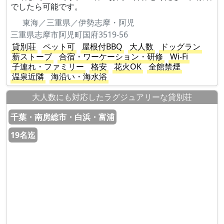
でしたら可能です。
東海／三重県／伊勢志摩・阿児
三重県志摩市阿児町国府3519-56
貸別荘
ペット可
屋根付BBQ
大人数
ドッグラン
薪ストーブ
合宿・ワーケーション・研修
Wi-Fi
子連れ・ファミリー
格安
花火OK
全館禁煙
温泉近隣
海沿い・海水浴
大人数にも対応したラグジュアリーな貸別荘
千葉・南房総市・白浜・富浦
19名迄