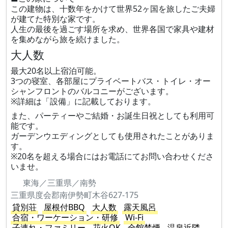
この建物は、十数年をかけて世界52ヶ国を旅したご夫婦
が建てた特別な家です。
人生の最後を過ごす場所を求め、世界各国で家具や建材
を集めながら旅を続けました。
大人数
最大20名以上宿泊可能。
3つの寝室、各部屋にプライベートバス・トイレ・オー
シャンフロントのバルコニーがございます。
※詳細は「設備」に記載しております。
また、パーティーやご結婚・お誕生日祝としても利用可
能です。
ガーデンウエディングとしても使用されたことがありま
す。
※20名を超える場合にはお電話にてお問い合わせくださ
いませ。
東海／三重県／南勢
三重県度会郡南伊勢町木谷627-175
貸別荘
屋根付BBQ
大人数
露天風呂
合宿・ワーケーション・研修
Wi-Fi
子連れ・ファミリー
花火OK
全館禁煙
温泉近隣