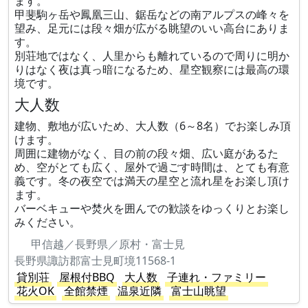
ます。
甲斐駒ヶ岳や鳳凰三山、鋸岳などの南アルプスの峰々を
望み、足元には段々畑が広がる眺望のいい高台にありま
す。
別荘地ではなく、人里からも離れているので周りに明か
りはなく夜は真っ暗になるため、星空観察には最高の環
境です。
大人数
建物、敷地が広いため、大人数（6～8名）でお楽しみ頂
けます。
周囲に建物がなく、目の前の段々畑、広い庭があるた
め、空がとても広く、屋外で過ごす時間は、とても有意
義です。冬の夜空では満天の星空と流れ星をお楽し頂け
ます。
バーベキューや焚火を囲んでの歓談をゆっくりとお楽し
みください。
甲信越／長野県／原村・富士見
長野県諏訪郡富士見町境11568-1
貸別荘
屋根付BBQ
大人数
子連れ・ファミリー
花火OK
全館禁煙
温泉近隣
富士山眺望