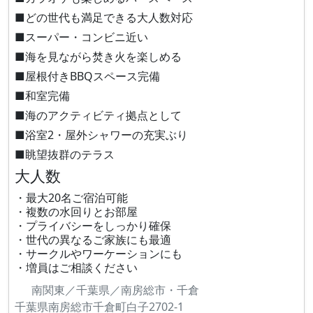
■どの世代も満足できる大人数対応
■スーパー・コンビニ近い
■海を見ながら焚き火を楽しめる
■屋根付きBBQスペース完備
■和室完備
■海のアクティビティ拠点として
■浴室2・屋外シャワーの充実ぶり
■眺望抜群のテラス
大人数
・最大20名ご宿泊可能
・複数の水回りとお部屋
・プライバシーをしっかり確保
・世代の異なるご家族にも最適
・サークルやワーケーションにも
・増員はご相談ください
南関東／千葉県／南房総市・千倉
千葉県南房総市千倉町白子2702-1