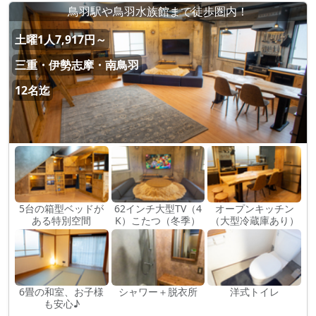
鳥羽駅や鳥羽水族館まで徒歩圏内！
土曜1人7,917円～
三重・伊勢志摩・南鳥羽
12名迄
5台の箱型ベッドが
62インチ大型TV（4
オープンキッチン
ある特別空間
K）こたつ（冬季）
（大型冷蔵庫あり）
6畳の和室、お子様
シャワー＋脱衣所
洋式トイレ
も安心♪