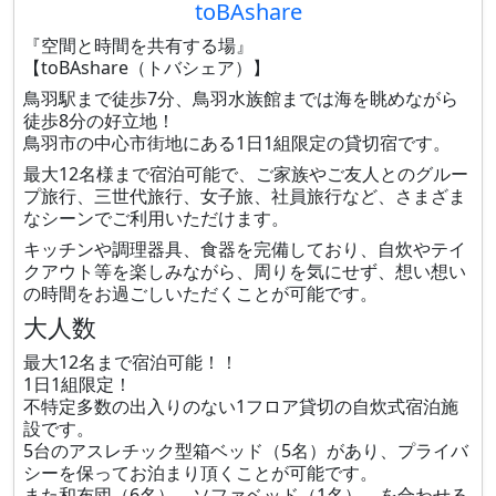
toBAshare
『空間と時間を共有する場』
【toBAshare（トバシェア）】
鳥羽駅まで徒歩7分、鳥羽水族館までは海を眺めながら
徒歩8分の好立地！
鳥羽市の中心市街地にある1日1組限定の貸切宿です。
最大12名様まで宿泊可能で、ご家族やご友人とのグルー
プ旅行、三世代旅行、女子旅、社員旅行など、さまざま
なシーンでご利用いただけます。
キッチンや調理器具、食器を完備しており、自炊やテイ
クアウト等を楽しみながら、周りを気にせず、想い想い
の時間をお過ごしいただくことが可能です。
大人数
最大12名まで宿泊可能！！
1日1組限定！
不特定多数の出入りのない1フロア貸切の自炊式宿泊施
設です。
5台のアスレチック型箱ベッド（5名）があり、プライバ
シーを保ってお泊まり頂くことが可能です。
また和布団（6名）、ソファベッド（1名）、を合わせる