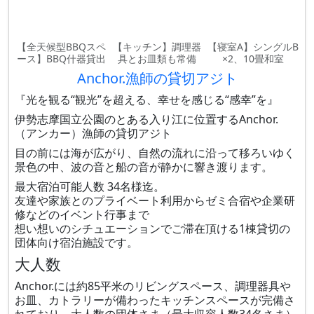
【全天候型BBQスペ
【キッチン】調理器
【寝室A】シングルB
ース】BBQ什器貸出
具とお皿類も常備
×2、10畳和室
Anchor.漁師の貸切アジト
『光を観る“観光”を超える、幸せを感じる“感幸”を』
伊勢志摩国立公園のとある入り江に位置するAnchor.
（アンカー）漁師の貸切アジト
目の前には海が広がり、自然の流れに沿って移ろいゆく
景色の中、波の音と船の音が静かに響き渡ります。
最大宿泊可能人数 34名様迄。
友達や家族とのプライベート利用からゼミ合宿や企業研
修などのイベント行事まで
想い想いのシチュエーションでご滞在頂ける1棟貸切の
団体向け宿泊施設です。
大人数
Anchor.には約85平米のリビングスペース、調理器具や
お皿、カトラリーが備わったキッチンスペースが完備さ