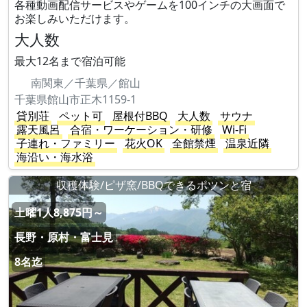
各種動画配信サービスやゲームを100インチの大画面で
お楽しみいただけます。
大人数
最大12名まで宿泊可能
南関東／千葉県／館山
千葉県館山市正木1159-1
貸別荘
ペット可
屋根付BBQ
大人数
サウナ
露天風呂
合宿・ワーケーション・研修
Wi-Fi
子連れ・ファミリー
花火OK
全館禁煙
温泉近隣
海沿い・海水浴
収穫体験/ピザ窯/BBQできるポツンと宿
土曜1人8,875円～
長野・原村・富士見
8名迄