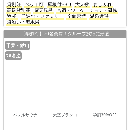
貸別荘
ペット可
屋根付BBQ
大人数
おしゃれ
高級貸別荘
露天風呂
合宿・ワーケーション・研修
Wi-Fi
子連れ・ファミリー
全館禁煙
温泉近隣
海沿い・海水浴
【学割有】20名余裕！グループ旅行に最適
千葉・館山
26名迄
バレルサウナ
天空ブランコ
学割30%OFF