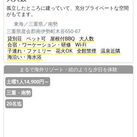
孤立したところに建っていて、充分プライベートな空間
がもてます。
東海／三重県／南勢
三重県度会郡南伊勢町木谷650-67
貸別荘
ペット可
屋根付BBQ
大人数
合宿・ワーケーション・研修
Wi-Fi
子連れ・ファミリー
花火OK
全館禁煙
温泉近隣
海沿い・海水浴
まるで海外リゾート・絵のような夕日を体験
土曜1人14,900円～
三重・南勢
20名迄