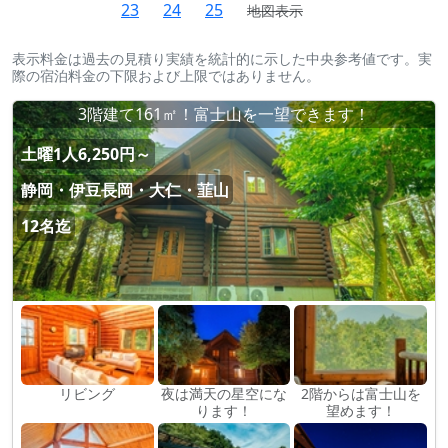
23
24
25
地図表示
表示料金は過去の見積り実績を統計的に示した中央参考値です。実
際の宿泊料金の下限および上限ではありません。
3階建て161㎡！富士山を一望できます！
土曜1人6,250円～
静岡・伊豆長岡・大仁・韮山
12名迄
リビング
夜は満天の星空にな
2階からは富士山を
ります！
望めます！