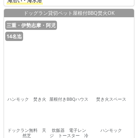
海沿い・海水浴
ドッグラン貸切ペット屋根付BBQ焚火OK
三重・伊勢志摩・阿児
14名迄
ハンモック 焚き火
屋根付きBBQハウス
焚き火スペース
ドックラン無料 天
炊飯器 電子レン
ハンモック
然芝
ジ トースター 冷