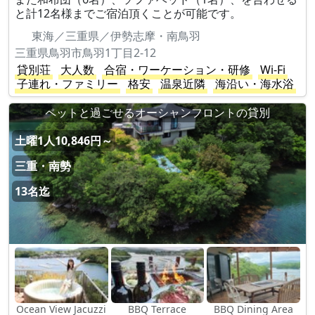
と計12名様までご宿泊頂くことが可能です。
東海／三重県／伊勢志摩・南鳥羽
三重県鳥羽市鳥羽1丁目2-12
貸別荘
大人数
合宿・ワーケーション・研修
Wi-Fi
子連れ・ファミリー
格安
温泉近隣
海沿い・海水浴
ペットと過ごせるオーシャンフロントの貸別
土曜1人10,846円～
三重・南勢
13名迄
Ocean View Jacuzzi
BBQ Terrace
BBQ Dining Area