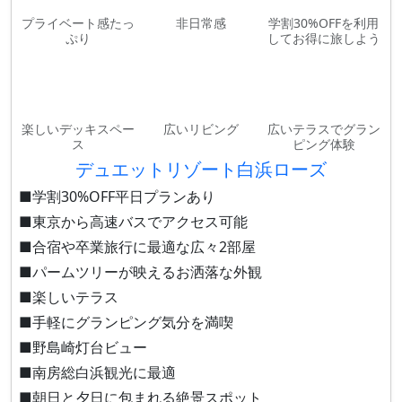
プライベート感たっ
非日常感
学割30%OFFを利用
ぷり
してお得に旅しよう
楽しいデッキスペー
広いリビング
広いテラスでグラン
ス
ピング体験
デュエットリゾート白浜ローズ
■学割30%OFF平日プランあり
■東京から高速バスでアクセス可能
■合宿や卒業旅行に最適な広々2部屋
■パームツリーが映えるお洒落な外観
■楽しいテラス
■手軽にグランピング気分を満喫
■野島崎灯台ビュー
■南房総白浜観光に最適
■朝日と夕日に包まれる絶景スポット