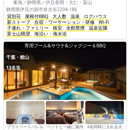
東海／静岡県／伊豆長岡・大仁・韮山
静岡県伊豆の国市奈古谷2204-186
貸別荘
屋根付BBQ
大人数
温泉
ログハウス
薪ストーブ
合宿・ワーケーション・研修
Wi-Fi
子連れ・ファミリー
格安
全館禁煙
温泉近隣
富士山眺望
海沿い・海水浴
専用プール&サウナ&ジャグジー＆BBQ
千葉・館山
13名迄
プライベートバレル
ペットと一緒に屋内
6名同時に入れる大