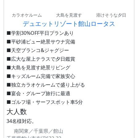
カラオケルーム
大島を見渡す
溶けそうな夕日
デュエットリゾート館山ロータス
■学割30%OFF平日プランあり
■平砂浦ビュー絶景サウナ完備
■天空ブランコ&ジャグジー
■広大な屋上テラスで夕日鑑賞
■大島を見渡す絶景リビング
■キッズルーム完備で家族安心
■独立カラオケルームで盛り上がる
■宴会・グループ旅行に最適
■ゴルフ場・サーフスポット車5分
大人数
34名様対応。
南関東／千葉県／館山