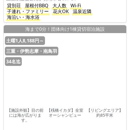
貸別荘
屋根付BBQ
大人数
Wi-Fi
子連れ・ファミリー
花火OK
温泉近隣
海沿い・海水浴
海まで0分！団体向け1棟貸切宿泊施設
土曜1人8,188円～
三重・伊勢志摩・南鳥羽
34名迄
【施設外観】目の前
【桟橋イカダ】全室
【リビングエリア】
には海が広がりま
オーシャンビュー
約85平米
す。