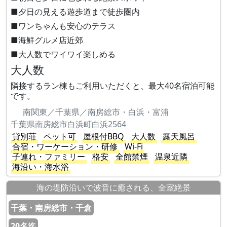
■夕日の見える遊歩道まで徒歩圏内
■ワンちゃんも安心のテラス
■海鮮グルメ店近郊
■大人数でワイワイ楽しめる
大人数
隣接するラン棟もご利用いただくと、最大40名宿泊可能
です。
南関東／千葉県／南房総市・白浜・富浦
千葉県南房総市白浜町白浜2564
貸別荘
ペット可
屋根付BBQ
大人数
露天風呂
合宿・ワーケーション・研修
Wi-Fi
子連れ・ファミリー
格安
全館禁煙
温泉近隣
海沿い・海水浴
海の堤防沿いで波音に癒される、全室絶景
千葉・南房総市・千倉
20名迄