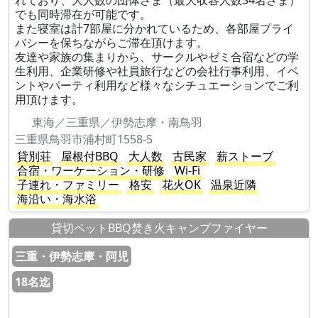
れており、大人数の団体さま（最大収容人数34名さま）
でも同時滞在が可能です。
また寝室は計7部屋に分かれているため、各部屋プライ
バシーを保ちながらご滞在頂けます。
友達や家族の集まりから、サークルやゼミ合宿などの学
生利用、企業研修や社員旅行などの会社行事利用、イベ
ントやパーティ利用など様々なシチュエーションでご利
用頂けます。
東海／三重県／伊勢志摩・南鳥羽
三重県鳥羽市浦村町1558-5
貸別荘
屋根付BBQ
大人数
古民家
薪ストーブ
合宿・ワーケーション・研修
Wi-Fi
子連れ・ファミリー
格安
花火OK
温泉近隣
海沿い・海水浴
貸切ペットBBQ焚き火キャンプファイヤー
三重・伊勢志摩・阿児
18名迄