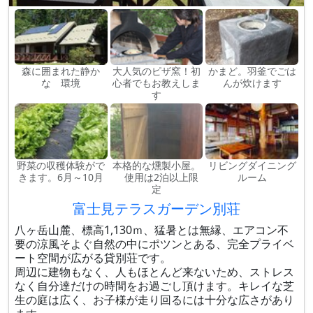
森に囲まれた静か
大人気のピザ窯！初
かまど。羽釜でごは
な 環境
心者でもお教えしま
んが炊けます
す
野菜の収穫体験がで
本格的な燻製小屋。
リビングダイニング
きます。6月～10月
使用は2泊以上限
ルーム
定
富士見テラスガーデン別荘
八ヶ岳山麓、標高1,130ｍ、猛暑とは無縁、エアコン不
要の涼風そよぐ自然の中にポツンとある、完全プライベ
ート空間が広がる貸別荘です。
周辺に建物もなく、人もほとんど来ないため、ストレス
なく自分達だけの時間をお過ごし頂けます。キレイな芝
生の庭は広く、お子様が走り回るには十分な広さがあり