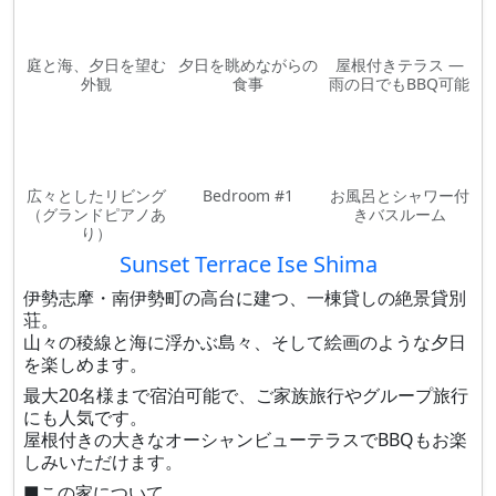
庭と海、夕日を望む
夕日を眺めながらの
屋根付きテラス ―
外観
食事
雨の日でもBBQ可能
広々としたリビング
Bedroom #1
お風呂とシャワー付
（グランドピアノあ
きバスルーム
り）
Sunset Terrace Ise Shima
伊勢志摩・南伊勢町の高台に建つ、一棟貸しの絶景貸別
荘。
山々の稜線と海に浮かぶ島々、そして絵画のような夕日
を楽しめます。
最大20名様まで宿泊可能で、ご家族旅行やグループ旅行
にも人気です。
屋根付きの大きなオーシャンビューテラスでBBQもお楽
しみいただけます。
■この家について