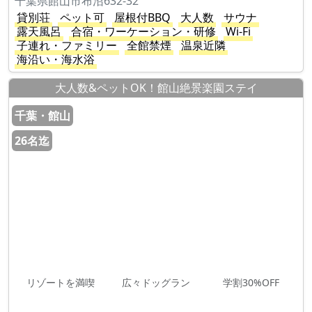
千葉県館山市布沼632-32
貸別荘
ペット可
屋根付BBQ
大人数
サウナ
露天風呂
合宿・ワーケーション・研修
Wi-Fi
子連れ・ファミリー
全館禁煙
温泉近隣
海沿い・海水浴
大人数&ペットOK！館山絶景楽園ステイ
千葉・館山
26名迄
リゾートを満喫
広々ドッグラン
学割30%OFF