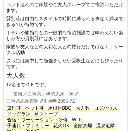
ペット連れのご家族やご友人グループでご宿泊いただけ
ます。
貸別荘は自由なスタイルで時間に縛られる事なく満喫で
きるのが特徴です。
ホテルや旅館などの一般的な宿泊施設では味わえない楽
しみ方が貸別荘にはあります。
家族や友人などの大切な人との旅行だけではなく、サー
クル活動、
さらには集中して勉強をしたい受験生などにもぴったり
です。
大人数
12名までＯＫです。
東海／三重県／伊勢志摩・阿児
三重県志摩市阿児町神明2085-72
貸別荘
ペット可
屋根付BBQ
大人数
ログハウス
ドッグラン
薪ストーブ
合宿・ワーケーション・研修
Wi-Fi
子連れ・ファミリー
花火OK
全館禁煙
温泉近隣