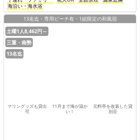
海沿い・海水浴
13名迄・専用ビーチ有・1組限定の和風宿
土曜1人8,462円～
三重・南勢
13名迄
マリングッズも貸出
11月まで海が温か
元料亭を改装した貸
可
い！
別荘