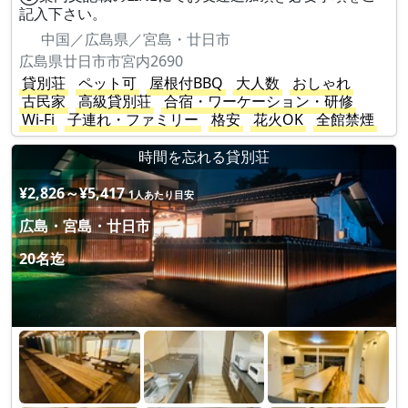
記入下さい。
中国／広島県／宮島・廿日市
広島県廿日市市宮内2690
貸別荘
ペット可
屋根付BBQ
大人数
おしゃれ
古民家
高級貸別荘
合宿・ワーケーション・研修
Wi-Fi
子連れ・ファミリー
格安
花火OK
全館禁煙
時間を忘れる貸別荘
¥2,826～¥5,417
1人あたり目安
広島・宮島・廿日市
20名迄