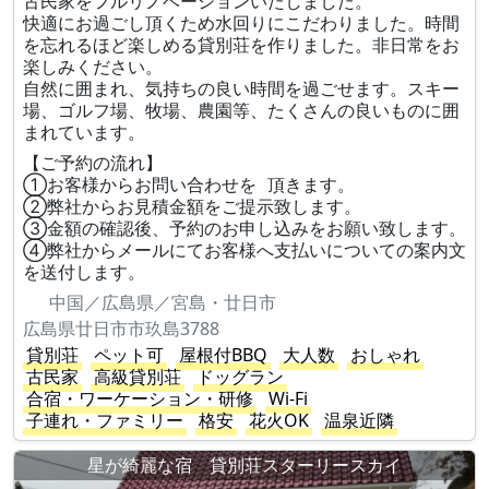
古民家をフルリノベーションいたしました。
快適にお過ごし頂くため水回りにこだわりました。時間
を忘れるほど楽しめる貸別荘を作りました。非日常をお
楽しみください。
自然に囲まれ、気持ちの良い時間を過ごせます。スキー
場、ゴルフ場、牧場、農園等、たくさんの良いものに囲
まれています。
【ご予約の流れ】
①お客様からお問い合わせを 頂きます。
②弊社からお見積金額をご提示致します。
③金額の確認後、予約のお申し込みをお願い致します。
④弊社からメールにてお客様へ支払いについての案内文
を送付します。
中国／広島県／宮島・廿日市
広島県廿日市市玖島3788
貸別荘
ペット可
屋根付BBQ
大人数
おしゃれ
古民家
高級貸別荘
ドッグラン
合宿・ワーケーション・研修
Wi-Fi
子連れ・ファミリー
格安
花火OK
温泉近隣
星が綺麗な宿 貸別荘スターリースカイ