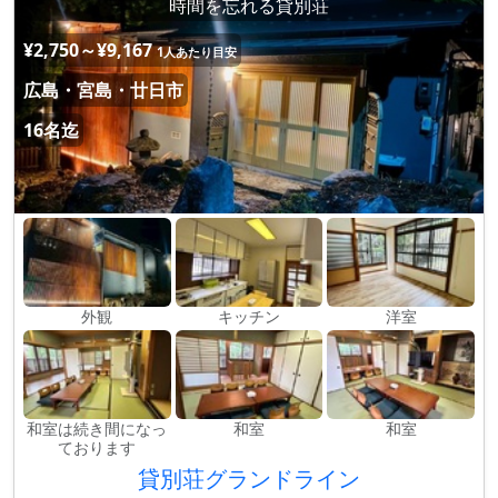
時間を忘れる貸別荘
¥2,750～¥9,167
1人あたり目安
広島・宮島・廿日市
16名迄
外観
キッチン
洋室
和室は続き間になっ
和室
和室
ております
貸別荘グランドライン