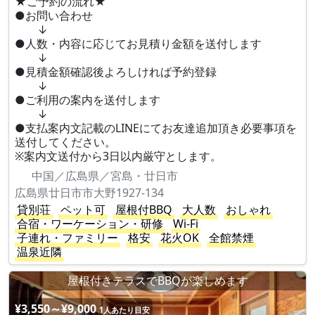
★ご予約の流れ★
●お問い合わせ
↓
●人数・内容に応じてお見積り金額を送付します
↓
●見積金額確認後よろしければ予約登録
↓
●ご利用の案内を送付します
↓
●支払案内文記載のLINEにてお友達追加頂き必要事項を
送付してください。
※案内文送付から3日以内厳守とします。
中国／広島県／宮島・廿日市
広島県廿日市市大野1927-134
貸別荘
ペット可
屋根付BBQ
大人数
おしゃれ
合宿・ワーケーション・研修
Wi-Fi
子連れ・ファミリー
格安
花火OK
全館禁煙
温泉近隣
屋根付きテラスでBBQが楽しめます
¥3,550～¥9,000
1人あたり目安