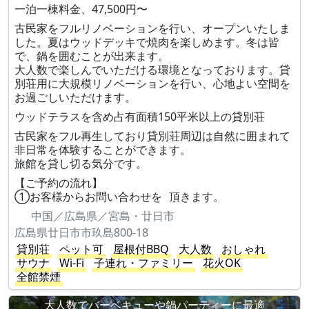
一泊一棟料金、47,500円〜
古民家をフルリノベーションを行い、オープンいたしま
した。夏はウッドデッキで焼肉を楽しめます。冬は皆
で、鍋を囲むことが出来ます。
大人数で楽しんでいただける環境となっております。貸
別荘用に大規模リノベーションを行い、心地よい空間を
お過ごしいただけます。
ウッドテラスを含め占有面積150平米以上の貸別荘
古民家をフル再生しており貸別荘周辺は自然に囲まれて
非日常を体験することができます。
旅館を貸し切る気分です。
【ご予約の流れ】
①お客様からお問い合わせを 頂きます。
中国／広島県／宮島・廿日市
広島県廿日市市玖島800-18
貸別荘
ペット可
屋根付BBQ
大人数
おしゃれ
サウナ
Wi-Fi
子連れ・ファミリー
花火OK
全館禁煙
大人数でバーベキューや鍋パーティーに最適