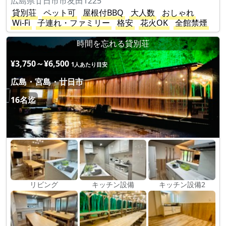
広島県廿日市市友田1225
貸別荘
ペット可
屋根付BBQ
大人数
おしゃれ
Wi-Fi
子連れ・ファミリー
格安
花火OK
全館禁煙
時間を忘れる貸別荘
¥3,750～¥6,500
1人あたり目安
広島・宮島・廿日市
16名迄
リビング
キッチン設備
キッチン設備2