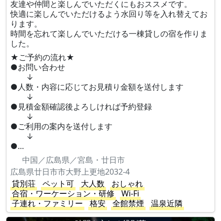
友達や仲間と楽しんでいただくにもおススメです。
快適に楽しんでいただけるよう水回り等を入れ替えてお
ります。
時間を忘れて楽しんでいただける一棟貸しの宿を作りま
した。
★ご予約の流れ★
●お問い合わせ
↓
●人数・内容に応じてお見積り金額を送付します
↓
●見積金額確認後よろしければ予約登録
↓
●ご利用の案内を送付します
↓
●…
中国／広島県／宮島・廿日市
広島県廿日市市大野上更地2032-4
貸別荘
ペット可
大人数
おしゃれ
合宿・ワーケーション・研修
Wi-Fi
子連れ・ファミリー
格安
全館禁煙
温泉近隣