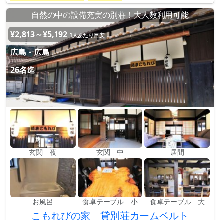
自然の中の設備充実の別荘！大人数利用可能
¥2,813～¥5,192
1人あたり目安
広島・広島
26名迄
玄関 夜
玄関 中
居間
お風呂
食卓テーブル 小
食卓テーブル 大
こもれびの家 貸別荘カームベルト