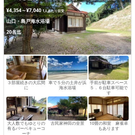
¥4,354～¥7,040
1人あたり目安
山口・島戸海水浴場
20名迄
３部屋続きの大広間
車で５分の土井が浜
手前が駐車スペース
に
海水浴場
５．６台駐車可能で
す
大人数でもゆとりの
古民家神田の全景
10畳の和室 麻雀卓
有るバーベキューコ
もあります
ーナ