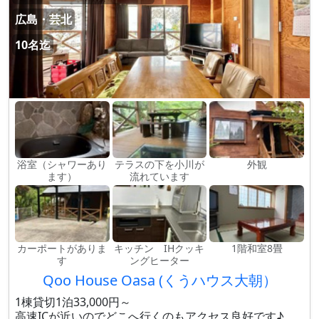
広島・芸北
10名迄
浴室（シャワーあり
テラスの下を小川が
外観
ます）
流れています
カーポートがありま
キッチン IHクッキ
1階和室8畳
す
ングヒーター
Qoo House Oasa (くうハウス大朝）
1棟貸切1泊33,000円～
高速ICが近いのでどこへ行くのもアクセス良好です♪