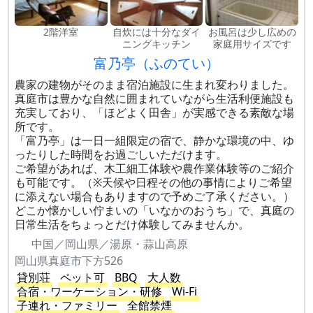
2階洋室
自炊には十分なダイ
お風呂は少し広めの
ニングキッチン
家庭用サイズです
富乃亭（ふのてい）
農家の建物がそのまま宿泊施設に生まれ変わりました。
真庭市は豊かな自然に囲まれていながら生活利便施設も
充実しており、「ほどよく田舎」が実感できる素敵な場
所です。
「富乃亭」は一日一組限定の宿で、静かな環境の中、ゆ
ったりした時間をお過ごしいただけます。
ご希望があれば、木工細工体験や農作業体験等のご紹介
も可能です。（※天候や日程その他の事情によりご希望
に添えない場合もありますので予めご了承ください。）
どこか懐かしい佇まいの「いなかのおうち」で、真庭の
日常生活をちょっとだけ体験してみませんか。
中国／岡山県／湯原・蒜山高原
岡山県真庭市下方526
貸別荘
ペット可
BBQ
大人数
合宿・ワーケーション・研修
Wi-Fi
子連れ・ファミリー
全館禁煙