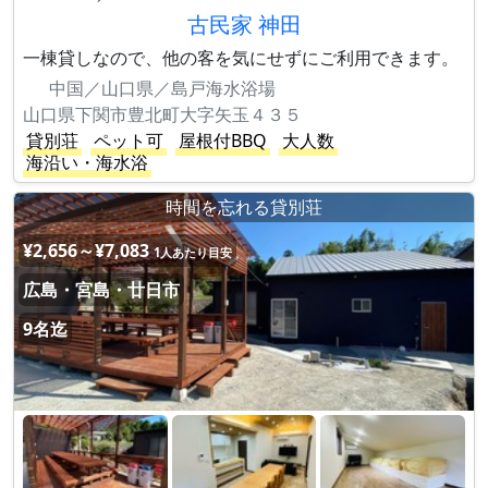
古民家 神田
一棟貸しなので、他の客を気にせずにご利用できます。
中国／山口県／島戸海水浴場
山口県下関市豊北町大字矢玉４３５
貸別荘
ペット可
屋根付BBQ
大人数
海沿い・海水浴
時間を忘れる貸別荘
¥2,656～¥7,083
1人あたり目安
広島・宮島・廿日市
9名迄