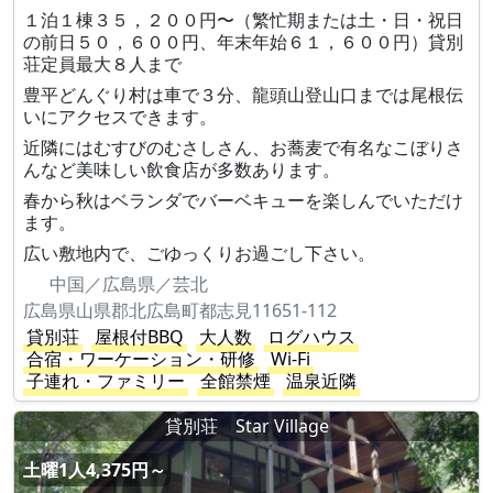
１泊１棟３５，２００円〜（繁忙期または土・日・祝日
の前日５０，６００円、年末年始６１，６００円）貸別
荘定員最大８人まで
豊平どんぐり村は車で３分、龍頭山登山口までは尾根伝
いにアクセスできます。
近隣にはむすびのむさしさん、お蕎麦で有名なこぼりさ
んなど美味しい飲食店が多数あります。
春から秋はベランダでバーベキューを楽しんでいただけ
ます。
広い敷地内で、ごゆっくりお過ごし下さい。
中国／広島県／芸北
広島県山県郡北広島町都志見11651-112
貸別荘
屋根付BBQ
大人数
ログハウス
合宿・ワーケーション・研修
Wi-Fi
子連れ・ファミリー
全館禁煙
温泉近隣
貸別荘 Star Village
土曜1人4,375円～