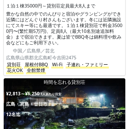
１泊１棟35000円～貸別荘定員最大8人まで
豊かな自然の中でのんびりと宿泊やグランピングができ
近隣にはどんぐり村さんもございます。冬には近隣施設
にてスキー等にも最適です。１泊１棟貸別荘で料金3500
0円〜(繁忙期5万円)、定員8人（最大10名別途追加料
金）まで宿泊できます。夏は皆でBBQ冬は鍋料理や飲み
会などにもご利用下さい。
中国／広島県／芸北
広島県山県郡北広島町今吉田2475
貸別荘
屋根付BBQ
Wi-Fi
子連れ・ファミリー
花火OK
全館禁煙
時間を忘れる貸別荘
¥2,813～¥6,250
1人あたり目安
広島・宮島・廿日市
12名迄