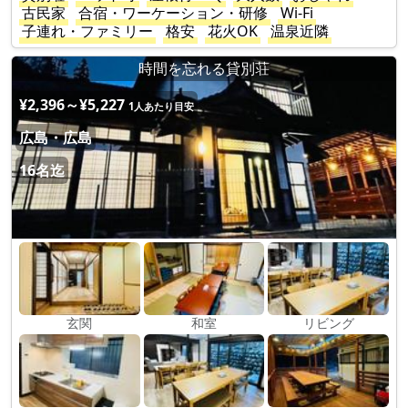
古民家
合宿・ワーケーション・研修
Wi-Fi
子連れ・ファミリー
格安
花火OK
温泉近隣
時間を忘れる貸別荘
¥2,396～¥5,227
1人あたり目安
広島・広島
16名迄
玄関
和室
リビング