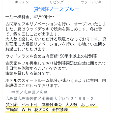
キッチン
リビング
ウッドデッキ
貸別荘ノースブルー
一泊一棟料金、47,500円〜
古民家をフルリノベーションを行い、オープンいたしま
した。夏はウッドデッキで焼肉を楽しめます。冬は皆
で、鍋を囲むことが出来ます。
大人数で楽しんでいただける環境となっております。貸
別荘用に大規模リノベーションを行い、心地よい空間を
お過ごしいただけます。
ウッドテラスを含め占有面積150平米以上の貸別荘
古民家をフル再生しており貸別荘周辺は自然に囲まれて
非日常を体験することができます。
旅館を貸し切る気分です。
ホテルのスイートルーム気分が味わえるように室内、内
装設備にこだわっております。
中国／広島県／広島
広島県広島市佐伯区湯来町大字伏谷２１８９－２
貸別荘
ペット可
屋根付BBQ
大人数
おしゃれ
古民家
Wi-Fi
花火OK
全館禁煙