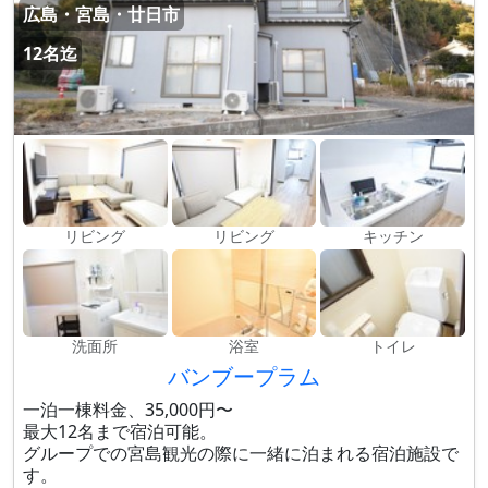
広島・宮島・廿日市
12名迄
リビング
リビング
キッチン
洗面所
浴室
トイレ
バンブープラム
一泊一棟料金、35,000円〜
最大12名まで宿泊可能。
グループでの宮島観光の際に一緒に泊まれる宿泊施設で
す。