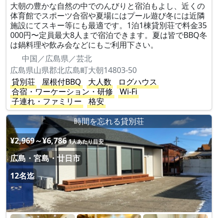
大朝の豊かな自然の中でのんびりと宿泊もよし、近くの
体育館でスポーツ合宿や夏場にはプール遊び冬には近隣
施設にてスキー等にも最適です。1泊1棟貸別荘で料金35
000円〜定員最大8人まで宿泊できます。夏は皆でBBQ冬
は鍋料理や飲み会などにもご利用下さい。
中国／広島県／芸北
広島県山県郡北広島町大朝14803-50
貸別荘
屋根付BBQ
大人数
ログハウス
合宿・ワーケーション・研修
Wi-Fi
子連れ・ファミリー
格安
時間を忘れる貸別荘
¥2,969～¥6,786
1人あたり目安
広島・宮島・廿日市
12名迄