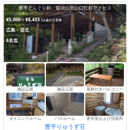
豊平どんぐり村、龍頭山登山口に好アクセス
¥5,060～¥8,433
1人あたり目安
広島・芸北
8名迄
施設正面
施設正面
屋根付きバルコニー
ダイニングルーム
バスルーム
更衣室および洗面所
豊平りゅうず荘