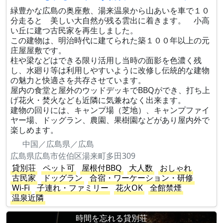
緑豊かな広島の奥座敷、湯来温泉から山あいを車で１０
分走ると 美しい大自然が残る雲出に着きます。 小高
い丘に建つ古民家を再生しました。
この建物は、明治時代に建てられた築１００年以上の元
庄屋屋敷です。
柱や梁などはできる限り活用し当時の面影を色濃く残
し、水廻り等は利用しやすいように改修し伝統的な建物
の魅力と快適さを共存させています。
屋内の食堂と屋外のウッドデッキでBBQができ、打ち上
げ花火・焚火なども近隣に気兼ねなく出来ます。
建物の回りには、キャンプ場（芝地）、キャンプファイ
ヤー場、ドッグラン、農園、果樹園などがあり屋内外で
楽しめます。
中国／広島県／広島
広島県広島市佐伯区湯来町多田309
貸別荘
ペット可
屋根付BBQ
大人数
おしゃれ
古民家
ドッグラン
合宿・ワーケーション・研修
Wi-Fi
子連れ・ファミリー
花火OK
全館禁煙
温泉近隣
時間を忘れる貸別荘