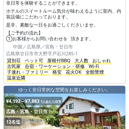
非日常を体験することができます。
ホテルのスイートルーム気分が味わえるように室内、内
装設備にこだわっております。
是非、素敵な一日をお過ごしくださいませ。
【ご予約の流れ】
①お客様からお問い合わせを 頂きます。
中国／広島県／宮島・廿日市
広島県廿日市市大野字戸石川285-1
貸別荘
ペット可
屋根付BBQ
大人数
おしゃれ
古民家
合宿・ワーケーション・研修
Wi-Fi
子連れ・ファミリー
格安
花火OK
全館禁煙
温泉近隣
ゆっく非日常的な空間をお楽しみください。
¥4,192～¥7,883
1人あたり目安
広島・宮島・廿日市
12名迄