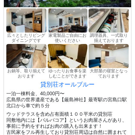
広々としたリビング
家電製品ご自由にお
調理器具、一式取り
ダイニングです
使いください
揃えております
お鍋等、取り揃えて
ゆったりお食事を楽
大部屋の寝室となっ
おります
しむことができます
ております
貸別荘オールブルー
一泊一棟料金、40,000円〜
広島県の世界遺産である【厳島神社】最寄駅の宮島口駅
北口から車で約５分
ウッドテラスを含め占有面積１００平米の貸別荘
同敷地内には【バルバコア】というお肉屋さんがあり、
事前に予約をすればお肉の購入も出来ます！
古民家をフル再生しており貸別荘周辺は自然に囲まれて