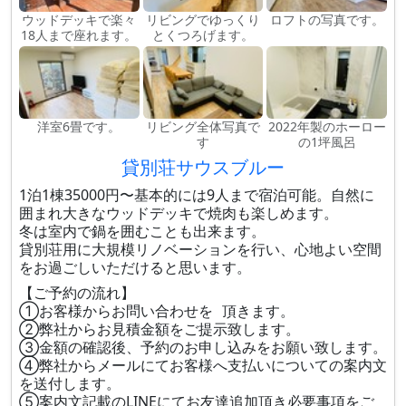
ウッドデッキで楽々
リビングでゆっくり
ロフトの写真です。
18人まで座れます。
とくつろげます。
洋室6畳です。
リビング全体写真で
2022年製のホーロー
す
の1坪風呂
貸別荘サウスブルー
1泊1棟35000円〜基本的には9人まで宿泊可能。自然に
囲まれ大きなウッドデッキで焼肉も楽しめます。
冬は室内で鍋を囲むことも出来ます。
貸別荘用に大規模リノベーションを行い、心地よい空間
をお過ごしいただけると思います。
【ご予約の流れ】
①お客様からお問い合わせを 頂きます。
②弊社からお見積金額をご提示致します。
③金額の確認後、予約のお申し込みをお願い致します。
④弊社からメールにてお客様へ支払いについての案内文
を送付します。
⑤案内文記載のLINEにてお友達追加頂き必要事項をご