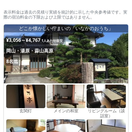
表示料金は過去の見積り実績を統計的に示した中央参考値です。実
際の宿泊料金の下限および上限ではありません。
どこか懐かしい佇まいの「いなかのおうち」
¥3,056～¥4,767
1人あたり目安
岡山・湯原・蒜山高原
8名迄
玄関灯
メインの和室
リビングルーム（談
話室）