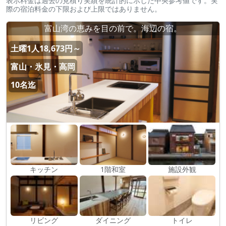
表示料金は過去の見積り実績を統計的に示した中央参考値です。実
際の宿泊料金の下限および上限ではありません。
富山湾の恵みを目の前で。海辺の宿。
土曜1人18,673円～
富山・氷見・高岡
10名迄
キッチン
1階和室
施設外観
リビング
ダイニング
トイレ