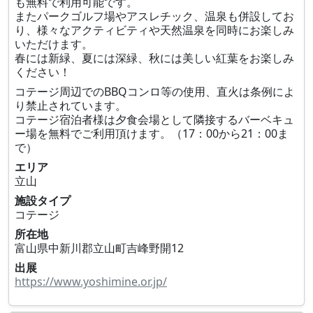
も無料で利用可能です。
またパークゴルフ場やアスレチック、温泉も併設してお
り、様々なアクティビティや天然温泉を同時にお楽しみ
いただけます。
春には新緑、夏には深緑、秋には美しい紅葉をお楽しみ
ください！
コテージ周辺でのBBQコンロ等の使用、直火は条例によ
り禁止されています。
コテージ宿泊者様は夕食会場として隣接するバーベキュ
ー場を無料でご利用頂けます。（17：00から21：00ま
で）
エリア
立山
施設タイプ
コテージ
所在地
富山県中新川郡立山町吉峰野開12
出展
https://www.yoshimine.or.jp/