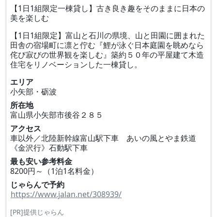
【1日1組限定一棟貸し】古き良き趣をそのままに日本の
美を楽しむ
【1日1組限定】富山と石川の県境、山と田園に囲まれた
田舎の宿場町に凛と佇む『鯉が泳ぐ日本庭園を眺めなら
侘び寂びの世界観を楽しむ』築約５０年の平屋建て木造
住宅をリノベーションした一棟貸し。
エリア
小矢部・砺波
所在地
富山県小矢部市後谷２８５
アクセス
車以外／北陸新幹線富山駅下車 あいの風とやま鉄道
《金沢行》石動駅下車
最も安い参考料金
8200円～（1泊1名料金）
じゃらんで予約
https://www.jalan.net/308939/
[PR]提供じゃらん