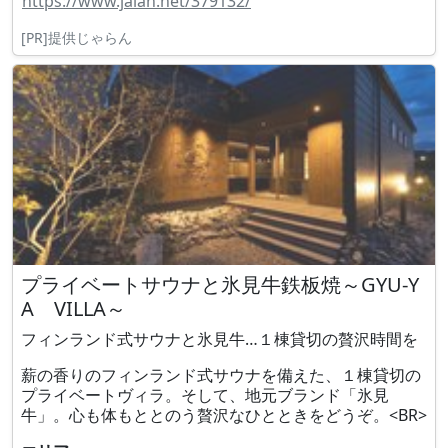
https://www.jalan.net/379132/
[PR]提供じゃらん
プライベートサウナと氷見牛鉄板焼～GYU-Y
A VILLA～
フィンランド式サウナと氷見牛…１棟貸切の贅沢時間を
薪の香りのフィンランド式サウナを備えた、１棟貸切の
プライベートヴィラ。そして、地元ブランド「氷見
牛」。心も体もととのう贅沢なひとときをどうぞ。<BR>