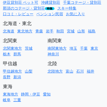
伊豆貸別荘 ペット可
沖縄貸別荘
千葉コテージ・貸別荘
那須のコテージ・貸別荘
スキー特集
特集
口コミ・レビュー
ペンション民宿
お気に入り
北海道・東北
北海道
東北地方
青森
岩手
秋田
宮城
山形
福島
北関東
南関東
北関東地方
茨城
南関東地方
埼玉
千葉
東京
栃木
群馬
神奈川
甲信越
北陸
甲信越地方
山梨
北陸地方
富山
石川
福井
長野
新潟
東海
東海地方
静岡・伊豆
愛知
岐阜
三重