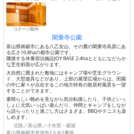
コテージ館内
閑乗寺公園
富山県南砺市にある八乙女山。その麓の閑乗寺高原にあ
る広さ10.8haの都市公園です。
隣接する休養宿泊施設JOY BASE 2.4haとともになだらか
な芝生斜面が広がります。
大自然に囲まれた敷地にはキャンプ場や芝生グラウン
ド、大型遊具などがあり、上部の展望広場からは、田園
の中に家々が点在するこの地方特有の散居村風景を一望
することができます。
素晴らしい眺めを見ながら気分転換したり、子供といっ
しょに元気いっぱい遊んだり、仲間とキャンプをしなが
ら語らったりと過ごし方はさまざま。BBQやテニスも楽
しめます。
北陸／富山県／小矢部・砺波
富山県南砺市井波外2入会1番地