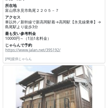
所在地
富山県氷見市島尾２２０５－７
アクセス
車以外／新幹線で新高岡駅着→高岡駅【氷見線乗車】→
島尾駅より徒歩3分
最も安い参考料金
10000円～（1泊1名料金）
じゃらんで予約
https://www.jalan.net/395192/
[PR]提供じゃらん