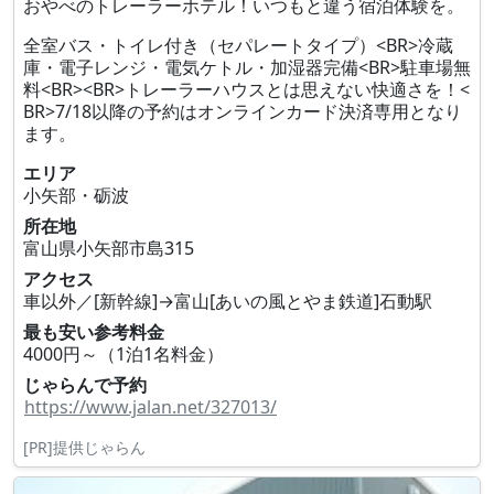
おやべのトレーラーホテル！いつもと違う宿泊体験を。
全室バス・トイレ付き（セパレートタイプ）<BR>冷蔵
庫・電子レンジ・電気ケトル・加湿器完備<BR>駐車場無
料<BR><BR>トレーラーハウスとは思えない快適さを！<
BR>7/18以降の予約はオンラインカード決済専用となり
ます。
エリア
小矢部・砺波
所在地
富山県小矢部市島315
アクセス
車以外／[新幹線]→富山[あいの風とやま鉄道]石動駅
最も安い参考料金
4000円～（1泊1名料金）
じゃらんで予約
https://www.jalan.net/327013/
[PR]提供じゃらん