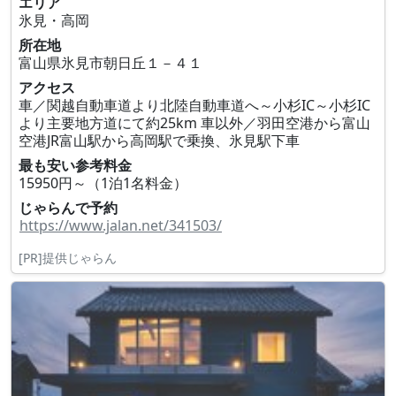
エリア
氷見・高岡
所在地
富山県氷見市朝日丘１－４１
アクセス
車／関越自動車道より北陸自動車道へ～小杉IC～小杉IC
より主要地方道にて約25km 車以外／羽田空港から富山
空港JR富山駅から高岡駅で乗換、氷見駅下車
最も安い参考料金
15950円～（1泊1名料金）
じゃらんで予約
https://www.jalan.net/341503/
[PR]提供じゃらん