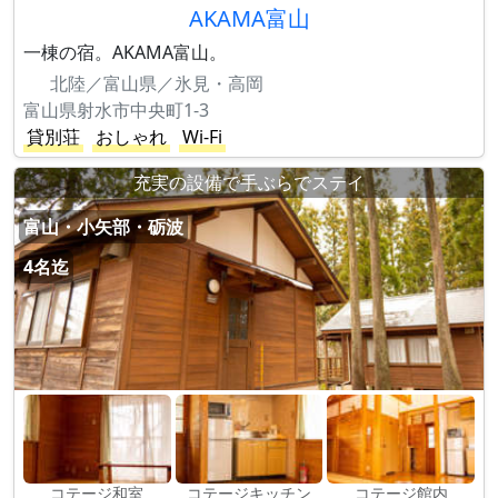
AKAMA富山
一棟の宿。AKAMA富山。
北陸／富山県／氷見・高岡
富山県射水市中央町1-3
貸別荘
おしゃれ
Wi-Fi
充実の設備で手ぶらでステイ
富山・小矢部・砺波
4名迄
コテージ和室
コテージキッチン
コテージ館内