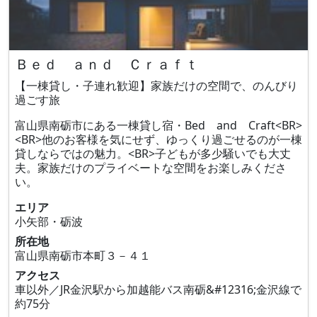
Ｂｅｄ ａｎｄ Ｃｒａｆｔ
【一棟貸し・子連れ歓迎】家族だけの空間で、のんびり
過ごす旅
富山県南砺市にある一棟貸し宿・Bed and Craft<BR>
<BR>他のお客様を気にせず、ゆっくり過ごせるのが一棟
貸しならではの魅力。<BR>子どもが多少騒いでも大丈
夫。家族だけのプライベートな空間をお楽しみくださ
い。
エリア
小矢部・砺波
所在地
富山県南砺市本町３－４１
アクセス
車以外／JR金沢駅から加越能バス南砺&#12316;金沢線で
約75分