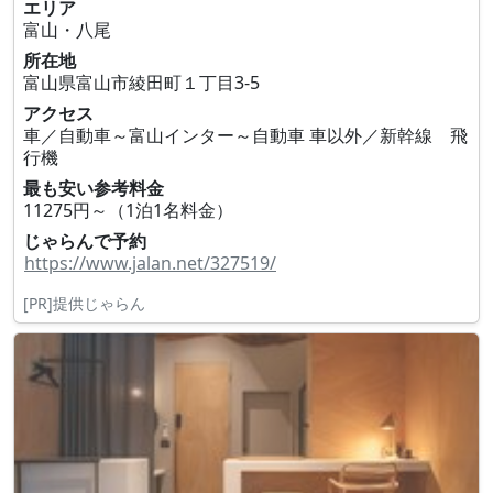
エリア
富山・八尾
所在地
富山県富山市綾田町１丁目3‐5
アクセス
車／自動車～富山インター～自動車 車以外／新幹線 飛
行機
最も安い参考料金
11275円～（1泊1名料金）
じゃらんで予約
https://www.jalan.net/327519/
[PR]提供じゃらん