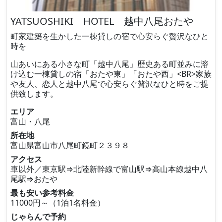
YATSUOSHIKI HOTEL 越中八尾おたや
町家建築を生かした一棟貸しの宿で心安らぐ贅沢なひと
時を
山あいにある小さな町「越中八尾」歴史ある町並みに溶
け込む一棟貸しの宿「おたや東」「おたや西」<BR>家族
や友人、恋人と越中八尾で心安らぐ贅沢なひと時をご提
供致します。
エリア
富山・八尾
所在地
富山県富山市八尾町鏡町２３９８
アクセス
車以外／東京駅⇒北陸新幹線で富山駅⇒高山本線越中八
尾駅⇒おたや
最も安い参考料金
11000円～（1泊1名料金）
じゃらんで予約