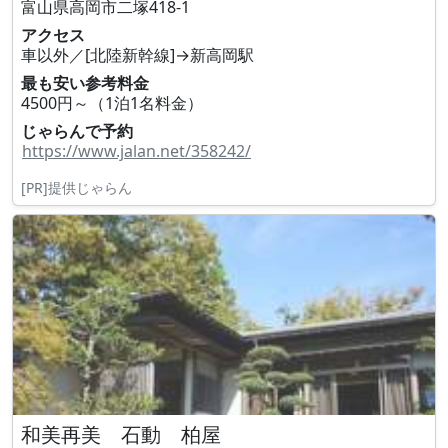
富山県高岡市二塚418‐1
アクセス
車以外／[北陸新幹線]→新高岡駅
最も安い参考料金
4500円～（1泊1名料金）
じゃらんで予約
https://www.jalan.net/358242/
[PR]提供じゃらん
和美再美 石動 柏屋