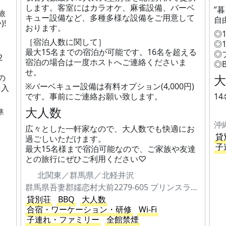
します。客室にはカラオケ、麻雀設備、バーベ
”
旅
キュー設備など、多種多様な設備をご用意して
自
!
おります。
◎
［宿泊人数に関して］
◎
最大15名までの宿泊が可能です。16名を超える
◎
2
宿泊の場合は一度ホストへご連絡くださいま
◎
せ。
の
※バーベキュー設備は有料オプション(4,000円)
を入
です。事前にご連絡お願い致します。
1
大人数
準
沖
広々とした一軒家なので、大人数でも快適にお
。
貸
過ごしいただけます。
子
最大15名様まで宿泊可能なので、ご家族や友達
との旅行にぜひご利用ください♡
北関東／群馬県／北軽井沢
群馬県吾妻郡嬬恋村大前2279-605 プリンスランド別荘地 虹の街691番
貸別荘
BBQ
大人数
合宿・ワーケーション・研修
Wi-Fi
子連れ・ファミリー
全館禁煙