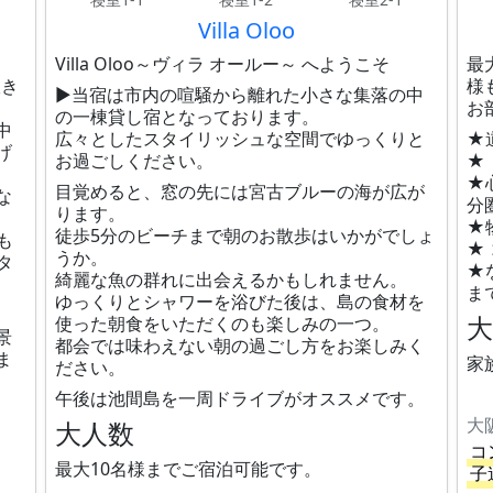
Villa Oloo
Villa Oloo～ヴィラ オールー～ へようこそ
最
吹き
様
▶当宿は市内の喧騒から離れた小さな集落の中
お
の一棟貸し宿となっております。
中
広々としたスタイリッシュな空間でゆっくりと
★
げ
お過ごしください。
★
★
目覚めると、窓の先には宮古ブルーの海が広が
な
分
ります。
★
徒歩5分のビーチまで朝のお散歩はいかがでしょ
も
★
うか。
タ
★
綺麗な魚の群れに出会えるかもしれません。
ま
ゆっくりとシャワーを浴びた後は、島の食材を
使った朝食をいただくのも楽しみの一つ。
景
都会では味わえない朝の過ごし方をお楽しみく
ま
家
ださい。
午後は池間島を一周ドライブがオススメです。
大
大人数
コ
最大10名様までご宿泊可能です。
子