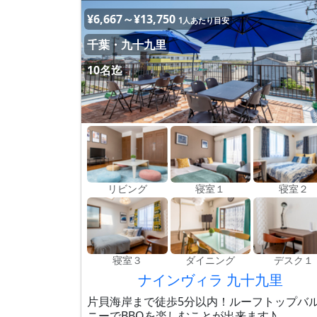
¥6,667～¥13,750
1人あたり目安
千葉・九十九里
10名迄
リビング
寝室１
寝室２
寝室３
ダイニング
デスク１
ナインヴィラ 九十九里
片貝海岸まで徒歩5分以内！ルーフトップバ
ニーでBBQを楽しむことが出来ます♪