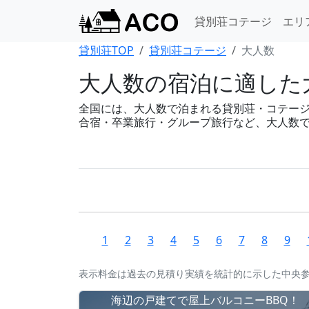
貸別荘コテージ
エリ
貸別荘TOP
貸別荘コテージ
大人数
大人数の宿泊に適した
全国には、大人数で泊まれる貸別荘・コテージが88
合宿・卒業旅行・グループ旅行など、大人数
1
2
3
4
5
6
7
8
9
表示料金は過去の見積り実績を統計的に示した中央
海辺の戸建てで屋上バルコニーBBQ！