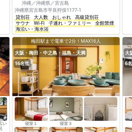
沖縄／沖縄県／宮古島
沖縄県宮古島市平良狩俣1177-1
貸別荘
大人数
おしゃれ
高級貸別荘
サウナ
Wi-Fi
子連れ・ファミリー
全館禁煙
海沿い・海水浴
梅田駅まで電車で2分！MAX16人
大阪・梅田・中之島・福島・天満
大
16名迄
6
広い
寝室１
寝室３
呂