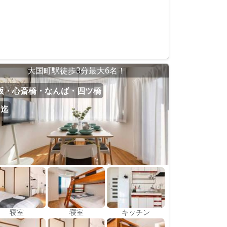
大国町駅徒歩3分最大6名！
阪・心斎橋・なんば・四ツ橋
名迄
寝室
寝室
キッチン