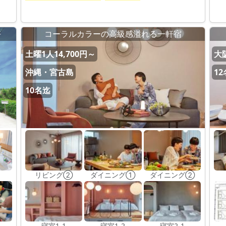
好
コーラルカラーの高級感溢れる一軒宿
土曜1人14,700円～
大
沖縄・宮古島
1
10名迄
リビング②
ダイニング①
ダイニング②
寝室1-1
寝室1-2
寝室2-1