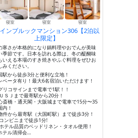
寝室
寝室
寝室
インブルックマンション306【2泊以
上限定】
の寒さが本格的になり鍋料理やおでんが美味
い季節です。日本を訪れる際は、冬の醍醐味
もいえる本場のすき焼きやふぐ料理をぜひお
しみください。
国駅から徒歩3分と便利な立地！
レベータ有り！最大6名宿泊いただけます！
グリコサインまで電車で1駅！！
 ＵＳＪまで最寄駅から20分！
心斎橋・通天閣・大阪城まで電車で15分〜35
圏内！
物件から最寄駅（大国町駅）まで徒歩3分！
 コンビニまで徒歩1分!
 ホテル品質のベッドリネン・タオル使用！
ホテル清掃会…