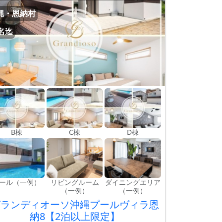
縄・恩納村
4名迄
B棟
C棟
D棟
ール（一例）
リビングルーム
ダイニングエリア
（一例）
（一例）
グランディオーソ沖縄プールヴィラ恩
納8【2泊以上限定】