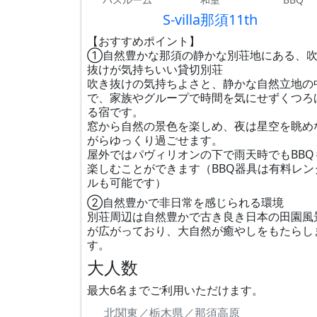
S-villa那須11th
【おすすめポイント】
①自然豊かな那須の静かな別荘地にある、
抜けが気持ちいい貸切別荘
吹き抜けの気持ちよさと、静かな自然立地の
で、家族やグループで時間を気にせずくつろ
る宿です。
窓から自然の景色を楽しめ、夜は星空を眺め
がらゆっくり過ごせます。
屋外ではパヴィリオンの下で雨天時でもBBQ
楽しむことができます（BBQ器具は有料レン
ルも可能です）
②自然豊かで非日常を感じられる環境
別荘周辺は自然豊かで古き良き日本の田園風
が広がっており、大自然が癒やしをもたらし
す。
大人数
最大6名までご利用いただけます。
北関東／栃木県／那須高原