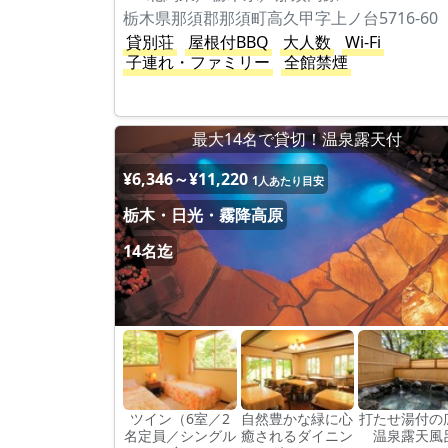
栃木県那須郡那須町高久甲字上ノ台5716-60
貸別荘
屋根付BBQ
大人数
Wi-Fi
子連れ・ファミリー
全館禁煙
最大14名で貸切！温泉露天付
¥6,346～¥11,220
1人あたり目安
栃木・日光・霧降高原
14名迄
ツイン（6室／2
自然豊かな緑に心
打たせ湯付の
名定員／シングル
癒されるダイニン
温泉露天風