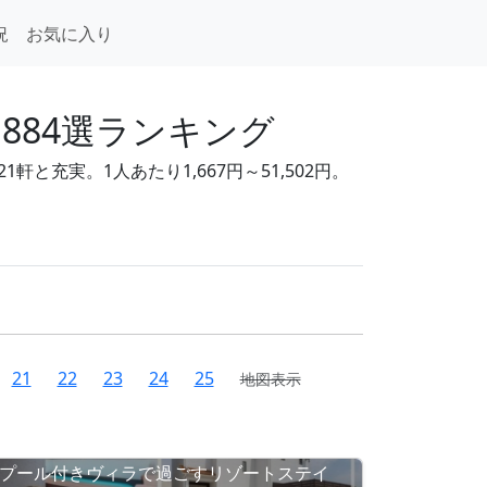
況
お気に入り
884選ランキング
と充実。1人あたり1,667円～51,502円。
21
22
23
24
25
地図表示
プール付きヴィラで過ごすリゾートステイ