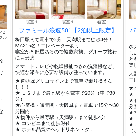
寝室１
寝室１
寝室１
ファミール浪速501【2泊以上限定】
パ
／2
グル
梅田駅まで電車で2分！天満駅まで徒歩4分！
MAX16名！エレベーターあり。
冬
寝室が５部屋あるので複数家族、グループ旅行
し
にも最適！
と
る
楽
スマートテレビや乾燥機能つきの洗濯機など、
け
快適な滞在に必要な設備が整っています。
大
エ
★道頓堀グリコサインまで電車で乗り換えな
し！！
★
★ ＵＳＪまで最寄駅から電車で20分（車で30
★
・
分）
★
★心斎橋・通天閣・大阪城まで電車で15分〜30
分
な
分圏内！
★
★物件から最寄駅（天満駅）まで徒歩4分！
★
★ コンビニまで徒歩2分!
★
★ ホテル品質のベッドリネン・タ…
（