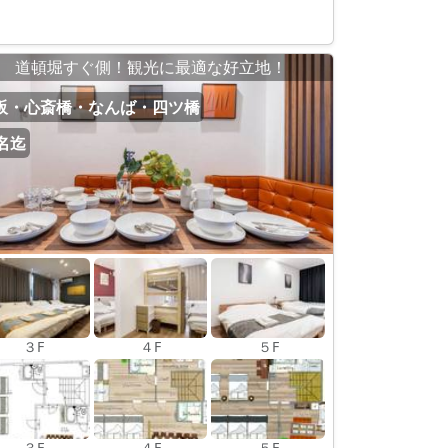
道頓堀すぐ側！観光に最適な好立地！
阪・心斎橋・なんば・四ツ橋
2名迄
３F
４F
５F
３F
４F
５F