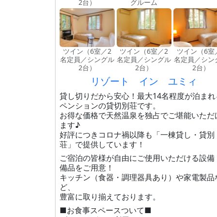
2台）
グルーム
ツイン（6室／2
ツイン（6室／2
ツイン（6室
名定員／シングル
名定員／シングル
名定員／シン
2台）
2台）
2台）
リゾート イン ユミィ
貸し切りだから安心！最大14名程度が泊まれ
ペンションの貸切別荘です。
お得な価格で天然温泉を独占でご堪能いただ
ます♪
好評につきコロナ禍以降も「一棟貸し・貸別
荘」で提供しています！
ご宿泊の皆様が自由にご使用いただける設備
備品をご用意！
キッチン（食器・調理器具あり）や家電製品
ど、
豊富に取り揃えております。
■お食事スペースついて■