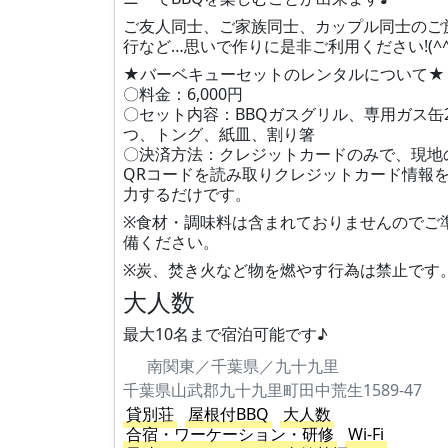
ご友人同士、ご家族同士、カップル同士のご
行など…思いで作りに是非ご利用ください!(^^)
★バーベキューセットのレンタルについて★
〇料金：6,000円
〇セット内容：BBQガスグリル、専用ガス缶
つ、トング、紙皿、割り箸
〇決済方法：クレジットカードのみで、現地
QRコードを読み取りクレジットカード情報
力するだけです。
※食材・調味料は含まれておりませんのでご
備ください。
※炭、焚き火など物を燃やす行為は禁止です
大人数
最大10名まで宿泊可能です♪
南関東／千葉県／九十九里
千葉県山武郡九十九里町田中荒生1589-47
貸別荘
屋根付BBQ
大人数
合宿・ワーケーション・研修
Wi-Fi