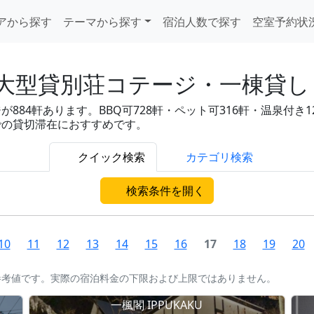
アから探す
テーマから探す
宿泊人数で探す
空室予約状
大型貸別荘コテージ・一棟貸し 
4軒あります。BBQ可728軒・ペット可316軒・温泉付き121軒
での貸切滞在におすすめです。
クイック検索
カテゴリ検索
検索条件を開く
10
11
12
13
14
15
16
17
18
19
20
参考値です。実際の宿泊料金の下限および上限ではありません。
一楓閣 IPPUKAKU