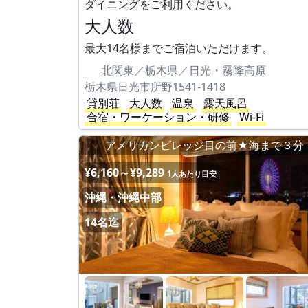
ダイニングをご利用ください。
大人数
最大14名様までご宿泊いただけます。
北関東／栃木県／日光・霧降高原
栃木県日光市所野1541-1418
貸別荘
大人数
温泉
露天風呂
合宿・ワーケーション・研修
Wi-Fi
アメリカンビレッジ目の前★海まで３分
¥6,160～¥9,289
1人あたり目安
沖縄・沖縄中部
14名迄