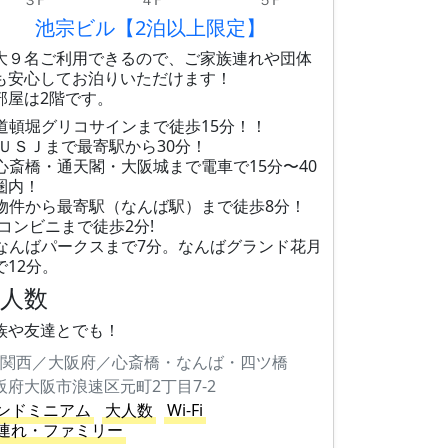
池宗ビル【2泊以上限定】
大９名ご利用できるので、ご家族連れや団体
も安心してお泊りいただけます！
部屋は2階です。
道頓堀グリコサインまで徒歩15分！！
 ＵＳＪまで最寄駅から30分！
心斎橋・通天閣・大阪城まで電車で15分〜40
圏内！
物件から最寄駅（なんば駅）まで徒歩8分！
 コンビニまで徒歩2分!
なんばパークスまで7分。なんばグランド花月
で12分。
大人数
族や友達とでも！
関西／大阪府／心斎橋・なんば・四ツ橋
阪府大阪市浪速区元町2丁目7-2
ンドミニアム
大人数
Wi-Fi
連れ・ファミリー