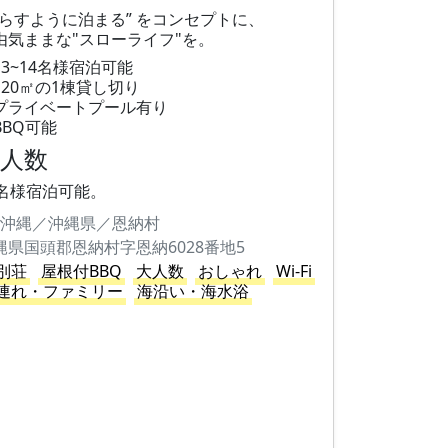
暮らすように泊まる” をコンセプトに、
由気ままな"スローライフ"を。
13~14名様宿泊可能
120㎡の1棟貸し切り
プライベートプール有り
BBQ可能
大人数
4名様宿泊可能。
沖縄／沖縄県／恩納村
縄県国頭郡恩納村字恩納6028番地5
別荘
屋根付BBQ
大人数
おしゃれ
Wi-Fi
連れ・ファミリー
海沿い・海水浴