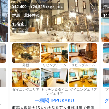
¥12,400～¥24,525
沖
1人あたり目安
群馬・北軽井沢
1
15名迄
外観
リビングルーム
リビングルーム
ダイニングエリア
キッチン＆ダイニ
ダイニングエリア
プ
ングエリア
一楓閣 IPPUKAKU
ルコ
収容人数最大15人の大型別荘を北軽井沢で提供