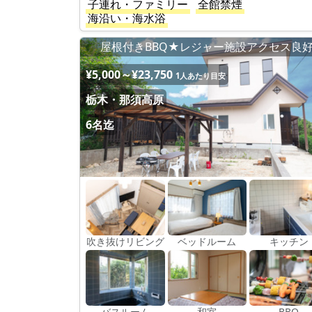
子連れ・ファミリー
全館禁煙
海沿い・海水浴
屋根付きBBQ★レジャー施設アクセス良
¥5,000～¥23,750
1人あたり目安
栃木・那須高原
6名迄
吹き抜けリビング
ベッドルーム
キッチン
バスルーム
和室
BBQ