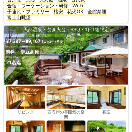
合宿・ワーケーション・研修
Wi-Fi
子連れ・ファミリー
格安
花火OK
全館禁煙
富士山眺望
天然温泉・焚き火台・BBQ・1日1組限定
¥7,397～¥9,167
1人あたり目安
静岡・伊豆高原
21名迄
リビング
西海岸の雰囲気の空
客室
間