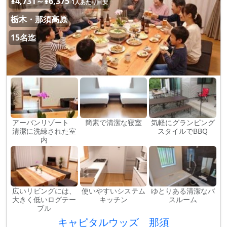
¥4,731～¥6,375
1人あたり目安
栃木・那須高原
15名迄
アーバンリゾート
簡素で清潔な寝室
気軽にグランピング
清潔に洗練された室
スタイルでBBQ
内
広いリビングには、
使いやすいシステム
ゆとりある清潔なバ
大きく低いログテー
キッチン
スルーム
ブル
キャピタルウッズ 那須