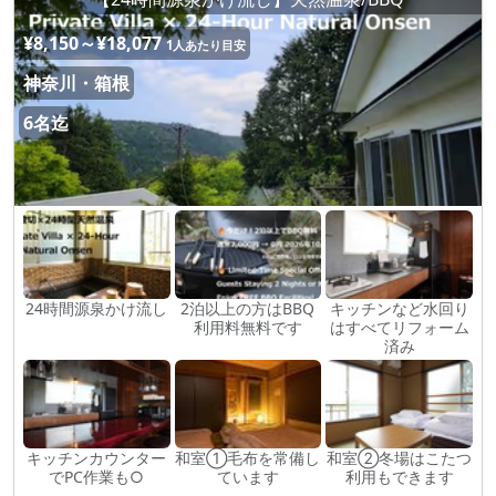
¥8,150～¥18,077
1人あたり目安
神奈川・箱根
6名迄
24時間源泉かけ流し
2泊以上の方はBBQ
キッチンなど水回り
利用料無料です
はすべてリフォーム
済み
キッチンカウンター
和室①毛布を常備し
和室②冬場はこたつ
でPC作業も○
ています
利用もできます