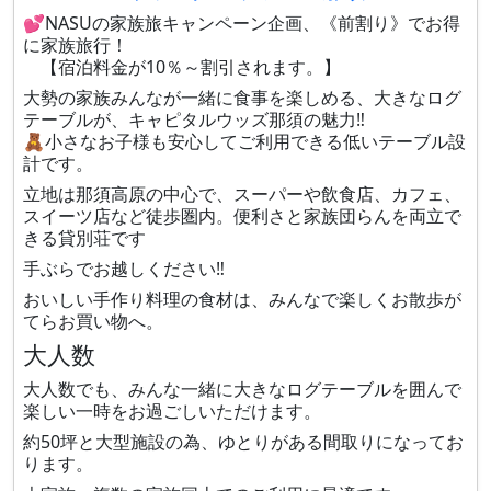
💕NASUの家族旅キャンペーン企画、《前割り》でお得
に家族旅行！
【宿泊料金が10％～割引されます。】
大勢の家族みんなが一緒に食事を楽しめる、大きなログ
テーブルが、キャピタルウッズ那須の魅力‼️
🧸小さなお子様も安心してご利用できる低いテーブル設
計です。
立地は那須高原の中心で、スーパーや飲食店、カフェ、
スイーツ店など徒歩圏内。便利さと家族団らんを両立で
きる貸別荘です
手ぶらでお越しください‼️
おいしい手作り料理の食材は、みんなで楽しくお散歩が
てらお買い物へ。
大人数
大人数でも、みんな一緒に大きなログテーブルを囲んで
楽しい一時をお過ごしいただけます。
約50坪と大型施設の為、ゆとりがある間取りになってお
ります。