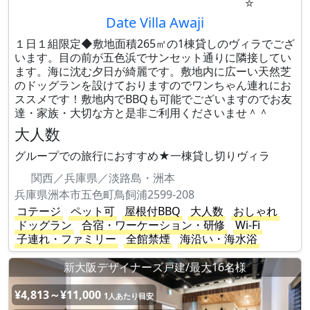
☆
Date Villa Awaji
１日１組限定◆敷地面積265㎡の1棟貸しのヴィラでござ
います。目の前が五色浜でサンセット通りに隣接してい
ます。海に沈む夕日が綺麗です。敷地内に広ーい天然芝
のドッグランを設けておりますのでワンちゃん連れにお
ススメです！敷地内でBBQも可能でございますのでお友
達・家族・大切な方と是非ご利用くださいませ＾＾
大人数
グループでの旅行におすすめ★一棟貸し切りヴィラ
関西／兵庫県／淡路島・洲本
兵庫県洲本市五色町鳥飼浦2599-208
コテージ
ペット可
屋根付BBQ
大人数
おしゃれ
ドッグラン
合宿・ワーケーション・研修
Wi-Fi
子連れ・ファミリー
全館禁煙
海沿い・海水浴
新大阪デザイナーズ戸建/最大16名様
¥4,813～¥11,000
1人あたり目安