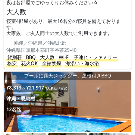
夜は各部屋でごゆっくりお休みください☆
大人数
寝室4部屋があり、最大16名分の寝具を備えておりま
す。
大家族、ご友人同士の大人数でご利用できます。
沖縄／沖縄県／沖縄北部
沖縄県国頭郡本部町字谷茶29-40
貸別荘
BBQ
大人数
Wi-Fi
子連れ・ファミリー
格安
花火OK
全館禁煙
海沿い・海水浴
プールに露天ジャグジー、屋根付きBBQ
¥8,313～¥21,917
1人あたり目安
沖縄・恩納村
12名迄