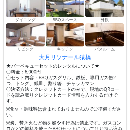
ダイニング
BBQスペース
外観
リビング
キッチン
バスルーム
大月リソナール猿橋
★バーベキューセットのレンタルについて★
〇料金：6,000円
〇セット内容：BBQガスグリル、鉄板、専用ガス缶2
つ、トング、紙皿、割り箸、チャッカマン
〇決済方法：クレジットカードのみで、現地のQRコー
ドを読み取りクレジットカード情報を入力するだけで
す。
※食材・調味料は含まれておりませんのでご準備くださ
い。
※炭、焚き火など物を燃やす行為は禁止です。ガスコン
ロなどの燃料を使ったBBQセットについてはお持ち込み