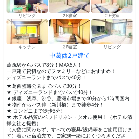
リビング
２F寝室
２F寝室
キッチン
２F寝室
リビング
中葛西2戸建て
葛西駅からバスで8分！MAX6人！
一戸建て貸切なのでファミリーなどにおすすめ！
ディズニーランドまでバスで40分！
★葛西臨海公園までバスで30分！
★ ディズニーランドまでバスで40分！
★銀座、浅草、渋谷、豊洲市場まで40分から1時間圏内
★物件からバス停（新川橋）まで徒歩4分！
★ コンビニまで徒歩3分!
★ ホテル品質のベッドリネン・タオル使用！（ホテル清
掃会社と提携）
（人数に関わらず、すべての寝具/設備等をご使用頂けま
す）着いた宿泊先で、ご家族一緒におくつろぎくださ