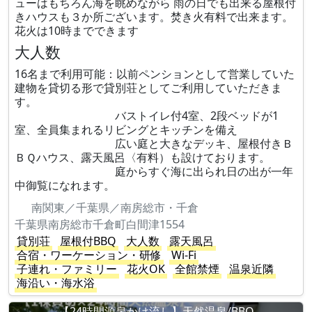
ューはもちろん海を眺めながら 雨の日でも出来る屋根付
きハウスも３か所ございます。焚き火有料で出来ます。
花火は10時までできます
大人数
16名まで利用可能：以前ペンションとして営業していた
建物を貸切る形で貸別荘としてご利用していただきま
す。
バストイレ付4室、2段ベッドが1
室、全員集まれるリビングとキッチンを備え
広い庭と大きなデッキ、屋根付きＢ
ＢＱハウス、露天風呂〈有料）も設けております。
庭からすぐ海に出られ日の出が一年
中御覧になれます。
南関東／千葉県／南房総市・千倉
千葉県南房総市千倉町白間津1554
貸別荘
屋根付BBQ
大人数
露天風呂
合宿・ワーケーション・研修
Wi-Fi
子連れ・ファミリー
花火OK
全館禁煙
温泉近隣
海沿い・海水浴
【24時間源泉かけ流し】天然温泉/BBQ