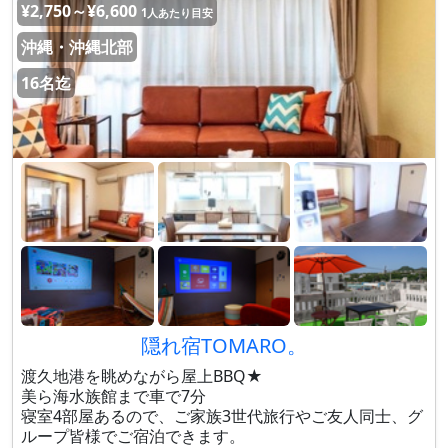
¥2,750～¥6,600
1人あたり目安
沖縄・沖縄北部
16名迄
隠れ宿TOMARO。
渡久地港を眺めながら屋上BBQ★
美ら海水族館まで車で7分
寝室4部屋あるので、ご家族3世代旅行やご友人同士、グ
ループ皆様でご宿泊できます。