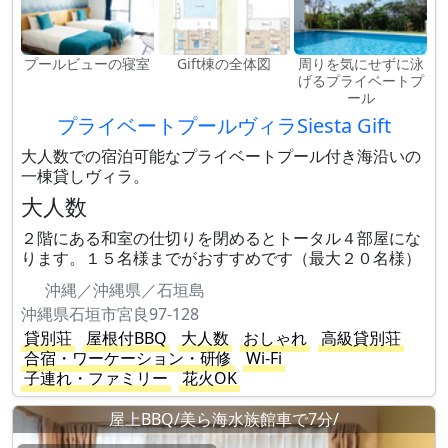
プールビューの寝室
Gift棟の全体図
周りを気にせずに泳
げるプライベートプ
ール
プライベートプールヴィラSiesta Gift
大人数での宿泊可能なプライベートプール付き海沿いの
一棟貸しヴィラ。
大人数
２階にある和室の仕切りを閉めるとトータル４部屋にな
ります。１５名様までがおすすめです（最大２０名様）
沖縄／沖縄県／石垣島
沖縄県石垣市宮良97-128
貸別荘
屋根付BBQ
大人数
おしゃれ
高級貸別荘
合宿・ワーケーション・研修
Wi-Fi
子連れ・ファミリー
花火OK
屋上BBQ/美ら海水族館車で7分/