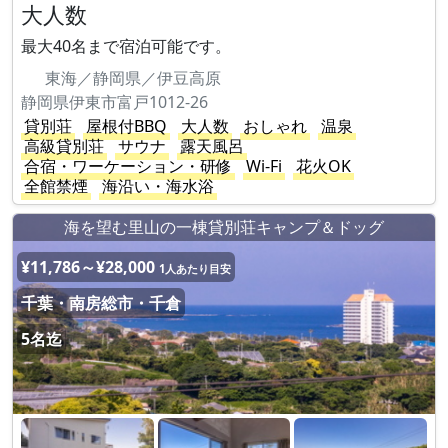
大人数
最大40名まで宿泊可能です。
東海／静岡県／伊豆高原
静岡県伊東市富戸1012-26
貸別荘
屋根付BBQ
大人数
おしゃれ
温泉
高級貸別荘
サウナ
露天風呂
合宿・ワーケーション・研修
Wi-Fi
花火OK
全館禁煙
海沿い・海水浴
海を望む里山の一棟貸別荘キャンプ＆ドッグ
¥11,786～¥28,000
1人あたり目安
千葉・南房総市・千倉
5名迄