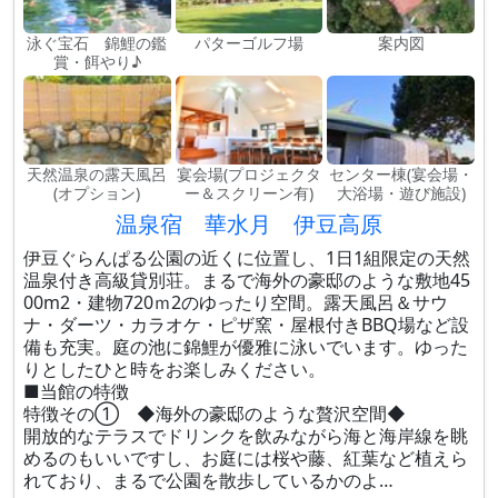
泳ぐ宝石 錦鯉の鑑
パターゴルフ場
案内図
賞・餌やり♪
天然温泉の露天風呂
宴会場(プロジェクタ
センター棟(宴会場・
(オプション)
ー＆スクリーン有)
大浴場・遊び施設)
温泉宿 華水月 伊豆高原
伊豆ぐらんぱる公園の近くに位置し、1日1組限定の天然
温泉付き高級貸別荘。まるで海外の豪邸のような敷地45
00m2・建物720ｍ2のゆったり空間。露天風呂＆サウ
ナ・ダーツ・カラオケ・ピザ窯・屋根付きBBQ場など設
備も充実。庭の池に錦鯉が優雅に泳いでいます。ゆった
りとしたひと時をお楽しみください。
■当館の特徴
特徴その① ◆海外の豪邸のような贅沢空間◆
開放的なテラスでドリンクを飲みながら海と海岸線を眺
めるのもいいですし、お庭には桜や藤、紅葉など植えら
れており、まるで公園を散歩しているかのよ…