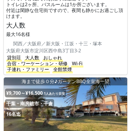
トイレは2ヶ所、バスルームは1か所ございます。
付近は閑静な住宅街ですので、夜間も静かにお過ごし頂
けます。
大人数
最大16名様
関西／大阪府／新大阪・江坂・十三・塚本
大阪府大阪市淀川区西中島3丁目3-2
貸別荘
大人数
おしゃれ
合宿・ワーケーション・研修
Wi-Fi
子連れ・ファミリー
全館禁煙
海まで徒歩０分♪ガーデンBBQ全室海一望
¥9,700～¥16,500
1人あたり目安
千葉・南房総市・千倉
16名迄