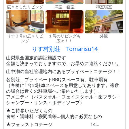
広々としたリビング
洋室 寝室
和室寝室
りす３号の広々リビ
１号のリビングも
外観
ング
広々！！
りす村別荘 Tomarisu14
山梨県全国旅割認証施設です
金額も決まっておりますので、お早めに連絡ください。
山中湖の当社管理地内にあるプライベートコテージ！！
各別荘、プライベートBBQスぺース有、駐車場有
（各棟に1台の駐車スペースを用意してあります。複数
の場合は近くの駐車場へご案内いたします）、
アメニティ（バスタオル・フェイスタオル・歯ブラシ・
シャンプー・リンス・ボディソープ）
★ご持参いただくもの
食材・調味料・寝間着等…個人的に必要なもの
★フォレストコテージ 14…