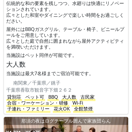
伝統的な和の要素を残しつつ、水廻りは快適にリノベー
ションされています。
広々とした和室やダイニングで楽しい時間をお過ごしく
ださい。
屋外にはBBQガスグリル、テーブル・椅子、ビニールプ
ールをご用意しています。
広々とした庭で自然に囲まれながら屋外アクティビティ
を満喫いただけます。
当施設はペット同伴が可能です。
大人数
当施設は最大7名様までご宿泊可能です。
南関東／千葉県／銚子
千葉県香取市観音字下畑２６２
貸別荘
ペット可
BBQ
大人数
古民家
合宿・ワーケーション・研修
Wi-Fi
子連れ・ファミリー
花火OK
全館禁煙
那須の夜はログテーブル囲んで家族団らん