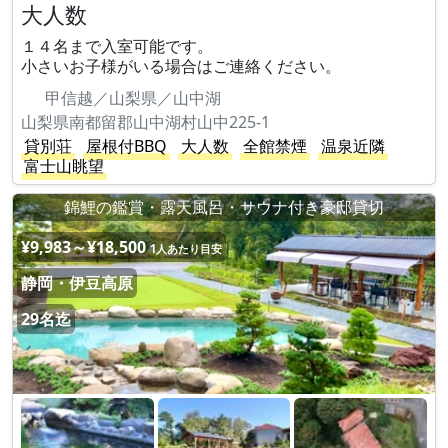
大人数
１４名まで入室可能です。
小さいお子様がいる場合はご連絡ください。
甲信越／山梨県／山中湖
山梨県南都留郡山中湖村山中225-1
貸別荘
屋根付BBQ
大人数
全館禁煙
温泉近隣
富士山眺望
錦鯉の鑑賞・露天風呂・サウナ付き豪邸貸切
¥9,983～¥18,500
1人あたり目安
静岡・伊豆高原
29名迄