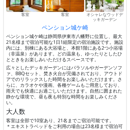
客室
客室
オシャレなウッドデ
ッキガーデン
ペンション城ケ崎
ペンション城ケ崎は静岡県伊東市八幡野に位置し、最大
21名様まで宿泊可能な1日1組限定の宿泊施設です。施設
内には、別棟にある大浴場と、本館1階にある2つ小浴場
（非温泉）があります。どの温泉も、ゆったりとしたひ
とときをお楽しみいただけるスペースです。
広々としたデッキガーデンにはパラソルやガーデンソフ
ァ、BBQセット、焚き火台が完備されており、アウトド
アでのリラックスした時間をお楽しみいただけます。さ
らに、カラオケや漫画、各種ゲームもご用意しており、
雨天でも快適にお過ごしいただけます。自然に囲まれた
静かな環境で、昼も夜も特別な時間をお楽しみくださ
い。
大人数
客室は全部で10室あり、21名までご宿泊可能です。
＊エキストラベッドをご利用の場合は23名様まで宿泊可