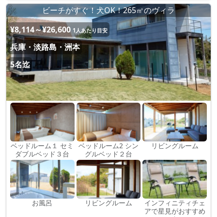
ビーチがすぐ！犬OK！265㎡のヴィラ
¥8,114～¥26,600
1人あたり目安
兵庫・淡路島・洲本
5名迄
ベッドルーム１ セミ
ベッドルーム2 シン
リビングルーム
ダブルベッド３台
グルベッド２台
お風呂
リビングルーム
インフィニティチェ
アで星見がおすすめ