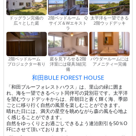
ドッグラン完備の
2階ベッドルーム Q
太平洋を一望できる
広々とした庭
サイズ＆Wエキスト
2階ウッドデッキ
ラ
2階ベッドルーム
庭を見下ろせる2階
パウダールームには
プロジェクター有り
洋室には寝具3組完
アメニティー完備
備
和田BULE FOREST HOUSE
「和田ブルーフォレストハウス」は、里山の緑に囲ま
れ、海を一望できるペット同伴可の貸別荘です。太平洋
を望むウッドデッキからは、昇朝日と蒼く輝く海、季節
ごとに移り行く自然の風景を楽しむことができます。
晴れた日には、満天の星空を眺めながら森の風を心地よ
く感じることができます。
自然をゆっくりとお過ごしできるよう連泊割引を50％O
FFにさせて頂いております。