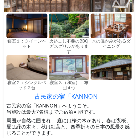
寝室１：クイーンベ
火起こし不要のBBQ
木の温かみがあるダ
ッド
ガスグリルがありま
イニング
す
寝室２：シングルベ
寝室３（和室）：布
ッド２台
団４つ
古民家の宿「KANNON」
古民家の宿「KANNON」へようこそ。
当施設は最大7名様までご宿泊可能です。
周囲が自然に囲まれ、 庭には桜の木があり、春は夜桜、
夏は緑の木々、秋は紅葉と、四季折々の日本の風景を感
じることができます。