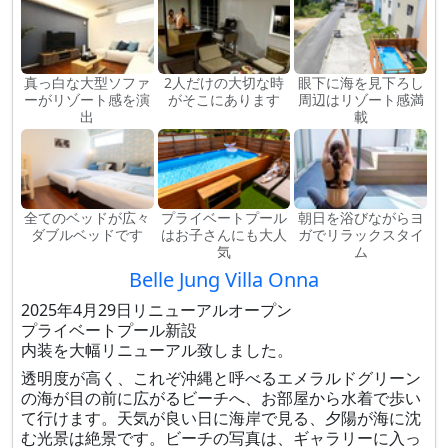
真っ白な大型ソファ
2人だけの大切な時
眼下に海を見下ろし
ーがリゾート感を演
がそこにあります
周辺はリゾート感満
出
載
全てのベッドが広々
プライベートプール
朝日を浴びながらヨ
ダブルベッドです
はお子さんにも大人
ガでリラックスタイ
気
ム
Belle Jung Villa Onna
2025年4月29日リニューアルオープン
プライベートプール新設
内装を大幅リニューアル致しました。
透明度が高く、これぞ沖縄と呼べるエメラルドグリーン
の海が目の前に広がるビーチへ、お部屋から水着で歩い
て行けます。天気が良い日に海岸で見る、夕陽が海に沈
む光景は絶景です。ビーチの写真は、ギャラリーに入っ