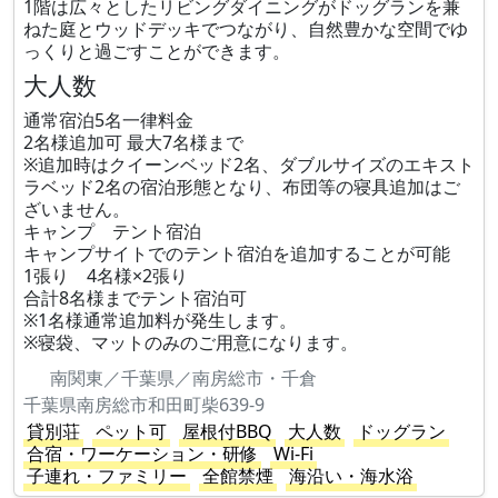
1階は広々としたリビングダイニングがドッグランを兼
ねた庭とウッドデッキでつながり、自然豊かな空間でゆ
っくりと過ごすことができます。
大人数
通常宿泊5名一律料金
2名様追加可 最大7名様まで
※追加時はクイーンベッド2名、ダブルサイズのエキスト
ラベッド2名の宿泊形態となり、布団等の寝具追加はご
ざいません。
キャンプ テント宿泊
キャンプサイトでのテント宿泊を追加することが可能
1張り 4名様×2張り
合計8名様までテント宿泊可
※1名様通常追加料が発生します。
※寝袋、マットのみのご用意になります。
南関東／千葉県／南房総市・千倉
千葉県南房総市和田町柴639-9
貸別荘
ペット可
屋根付BBQ
大人数
ドッグラン
合宿・ワーケーション・研修
Wi-Fi
子連れ・ファミリー
全館禁煙
海沿い・海水浴