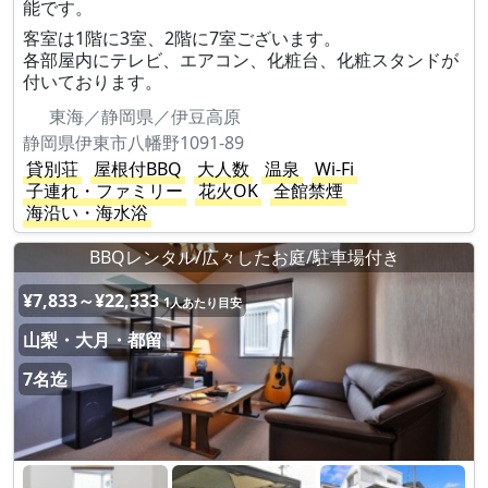
能です。
客室は1階に3室、2階に7室ございます。
各部屋内にテレビ、エアコン、化粧台、化粧スタンドが
付いております。
東海／静岡県／伊豆高原
静岡県伊東市八幡野1091-89
貸別荘
屋根付BBQ
大人数
温泉
Wi-Fi
子連れ・ファミリー
花火OK
全館禁煙
海沿い・海水浴
BBQレンタル/広々したお庭/駐車場付き
¥7,833～¥22,333
1人あたり目安
山梨・大月・都留
7名迄