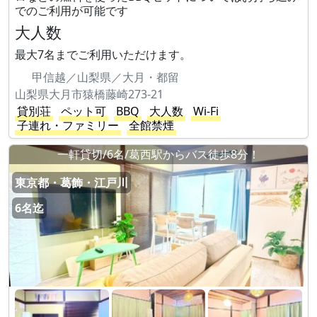
でのご利用が可能です
大人数
最大7名までご利用いただけます。
甲信越／山梨県／大月・都留
山梨県大月市猿橋藤崎273-21
貸別荘
ペット可
BBQ
大人数
Wi-Fi
子連れ・ファミリー
全館禁煙
一軒貸切/6名/葛西駅からバス徒歩8分！
東京都・葛飾・江戸川
6名迄