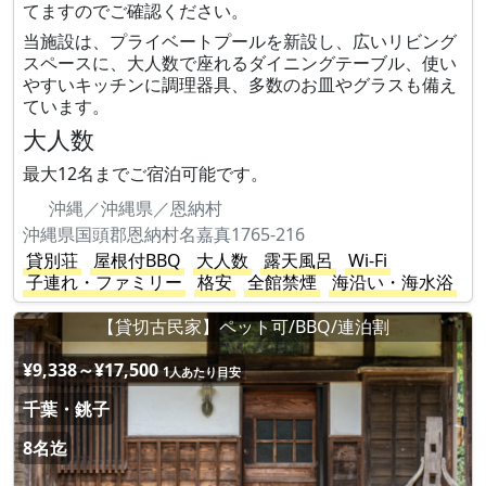
てますのでご確認ください。
当施設は、プライベートプールを新設し、広いリビング
スペースに、大人数で座れるダイニングテーブル、使い
やすいキッチンに調理器具、多数のお皿やグラスも備え
ています。
大人数
最大12名までご宿泊可能です。
沖縄／沖縄県／恩納村
沖縄県国頭郡恩納村名嘉真1765-216
貸別荘
屋根付BBQ
大人数
露天風呂
Wi-Fi
子連れ・ファミリー
格安
全館禁煙
海沿い・海水浴
【貸切古民家】ペット可/BBQ/連泊割
¥9,338～¥17,500
1人あたり目安
千葉・銚子
8名迄