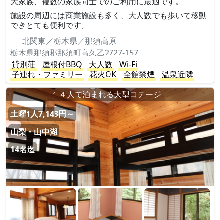
大家族、複数の家族同士でのご利用に最適です。
施設の周辺には商業施設も多く、大人数でも歩いて移動
できとても便利です。
北関東／栃木県／那須高原
栃木県那須郡那須町高久乙2727-157
貸別荘
屋根付BBQ
大人数
Wi-Fi
子連れ・ファミリー
花火OK
全館禁煙
温泉近隣
１４人で泊まれる大型コテージ！
土曜1人7,143円～
山梨・山中湖
14名迄