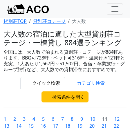
貸別荘TOP
貸別荘コテージ
大人数
大人数の宿泊に適した大型貸別荘コ
テージ・一棟貸し 884選ランキング
全国には、大人数で泊まれる貸別荘・コテージが884軒あ
ります。BBQ可728軒・ペット可316軒・温泉付き121軒と
充実。1人あたり1,667円～51,502円。合宿・卒業旅行・グ
ループ旅行など、大人数での貸切滞在におすすめです。
クイック検索
カテゴリ検索
検索条件を開く
1
2
3
4
5
6
7
8
9
10
11
12
13
14
15
16
17
18
19
20
21
22