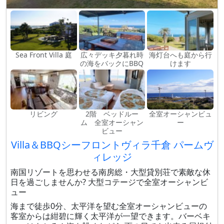
Sea Front Villa 庭
広々デッキ夕暮れ時
海灯台へも庭から行
の海をバックにBBQ
けます
リビング
2階 ベッドルー
全室オーシャンビュ
ム 全室オーシャン
ー
ビュー
Villa＆BBQシーフロントヴィラ千倉 パームヴ
ィレッジ
南国リゾートを思わせる南房総・大型貸別荘で素敵な休
日を過ごしませんか? 大型コテージで全室オーシャンビ
ュー
海まで徒歩0分、太平洋を望む全室オーシャンビューの
客室からは紺碧に輝く太平洋が一望できます。バーベキ