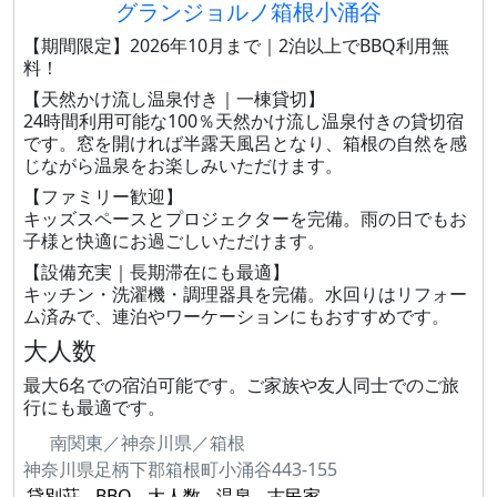
グランジョルノ箱根小涌谷
【期間限定】2026年10月まで｜2泊以上でBBQ利用無
料！
【天然かけ流し温泉付き｜一棟貸切】
24時間利用可能な100％天然かけ流し温泉付きの貸切宿
です。窓を開ければ半露天風呂となり、箱根の自然を感
じながら温泉をお楽しみいただけます。
【ファミリー歓迎】
キッズスペースとプロジェクターを完備。雨の日でもお
子様と快適にお過ごしいただけます。
【設備充実｜長期滞在にも最適】
キッチン・洗濯機・調理器具を完備。水回りはリフォー
ム済みで、連泊やワーケーションにもおすすめです。
大人数
最大6名での宿泊可能です。ご家族や友人同士でのご旅
行にも最適です。
南関東／神奈川県／箱根
神奈川県足柄下郡箱根町小涌谷443-155
貸別荘
BBQ
大人数
温泉
古民家