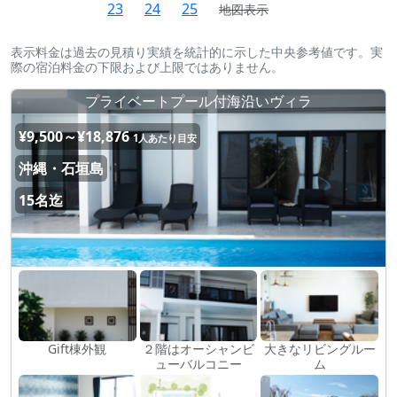
23
24
25
地図表示
表示料金は過去の見積り実績を統計的に示した中央参考値です。実
際の宿泊料金の下限および上限ではありません。
プライベートプール付海沿いヴィラ
¥9,500～¥18,876
1人あたり目安
沖縄・石垣島
15名迄
Gift棟外観
２階はオーシャンビ
大きなリビングルー
ューバルコニー
ム