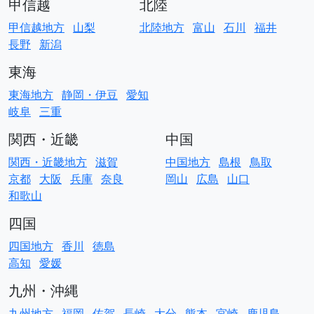
甲信越
北陸
甲信越地方
山梨
北陸地方
富山
石川
福井
長野
新潟
東海
東海地方
静岡・伊豆
愛知
岐阜
三重
関西・近畿
中国
関西・近畿地方
滋賀
中国地方
島根
鳥取
京都
大阪
兵庫
奈良
岡山
広島
山口
和歌山
四国
四国地方
香川
徳島
高知
愛媛
九州・沖縄
九州地方
福岡
佐賀
長崎
大分
熊本
宮崎
鹿児島