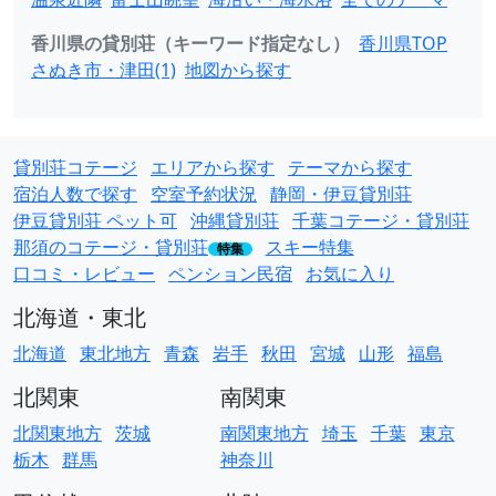
香川県の貸別荘（キーワード指定なし）
香川県TOP
さぬき市・津田(1)
地図から探す
貸別荘コテージ
エリアから探す
テーマから探す
宿泊人数で探す
空室予約状況
静岡・伊豆貸別荘
伊豆貸別荘 ペット可
沖縄貸別荘
千葉コテージ・貸別荘
那須のコテージ・貸別荘
スキー特集
特集
口コミ・レビュー
ペンション民宿
お気に入り
北海道・東北
北海道
東北地方
青森
岩手
秋田
宮城
山形
福島
北関東
南関東
北関東地方
茨城
南関東地方
埼玉
千葉
東京
栃木
群馬
神奈川