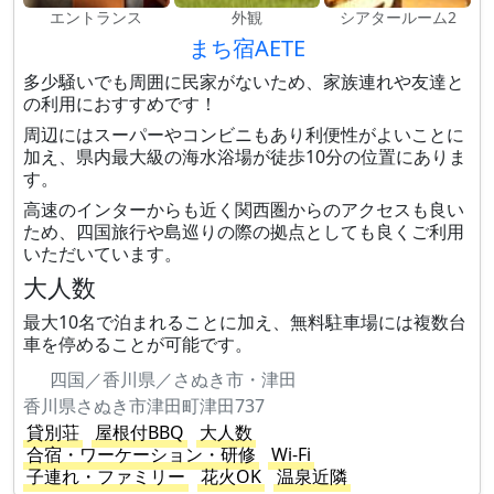
エントランス
外観
シアタールーム2
まち宿AETE
多少騒いでも周囲に民家がないため、家族連れや友達と
の利用におすすめです！
周辺にはスーパーやコンビニもあり利便性がよいことに
加え、県内最大級の海水浴場が徒歩10分の位置にありま
す。
高速のインターからも近く関西圏からのアクセスも良い
ため、四国旅行や島巡りの際の拠点としても良くご利用
いただいています。
大人数
最大10名で泊まれることに加え、無料駐車場には複数台
車を停めることが可能です。
四国／香川県／さぬき市・津田
香川県さぬき市津田町津田737
貸別荘
屋根付BBQ
大人数
合宿・ワーケーション・研修
Wi-Fi
子連れ・ファミリー
花火OK
温泉近隣