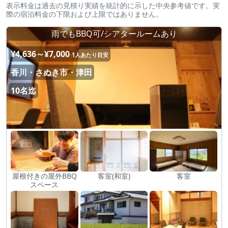
表示料金は過去の見積り実績を統計的に示した中央参考値です。実
際の宿泊料金の下限および上限ではありません。
雨でもBBQ可/シアタールームあり
¥4,636～¥7,000
1人あたり目安
香川・さぬき市・津田
10名迄
屋根付きの屋外BBQ
客室(和室)
客室
スペース