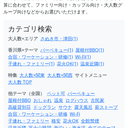
算に合わせて、ファミリー向け・カップル向け・大人数グ
ループ向けなどからお選びいただけます。
カテゴリ検索
大人数×エリア
さぬき市・津田(1)
香川県×テーマ
バーベキュー(1)
屋根付BBQ(1)
合宿・ワーケーション・研修(1)
Wi-Fi(1)
子連れ・ファミリー(1)
花火OK(1)
温泉近隣(1)
特集
大人数×関東
大人数×関西
サイトメニュー
大人数 TOP
他テーマ（全国）
ペット可
バーベキュー
屋根付BBQ
おしゃれ
温泉
ログハウス
古民家
高級貸別荘
ドッグラン
サウナ
露天風呂
薪ストーブ
合宿・ワーケーション・研修
Wi-Fi
子連れ・ファミリー
格安
花火OK
全館禁煙
温泉近隣
富士山眺望
海沿い・海水浴
全てのテーマ