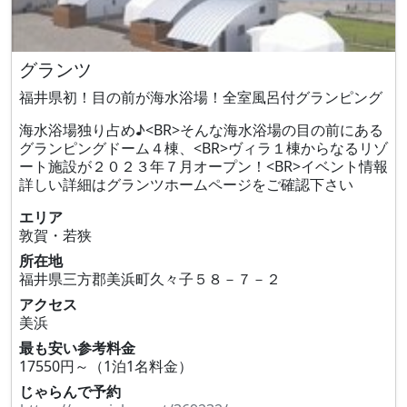
グランツ
福井県初！目の前が海水浴場！全室風呂付グランピング
海水浴場独り占め♪<BR>そんな海水浴場の目の前にある
グランピングドーム４棟、<BR>ヴィラ１棟からなるリゾ
ート施設が２０２３年７月オープン！<BR>イベント情報
詳しい詳細はグランツホームページをご確認下さい
エリア
敦賀・若狭
所在地
福井県三方郡美浜町久々子５８－７－２
アクセス
美浜
最も安い参考料金
17550円～（1泊1名料金）
じゃらんで予約