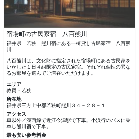
宿場町の古民家宿 八百熊川
福井県 若狭 熊川宿にある一棟貸し古民家宿 八百熊
川
八百熊川は、文化財に指定された宿場町にある古民家を
いかした１日４組限定の古民家宿。それぞれ個性の異な
るお部屋を選んでご滞在いただけます。
エリア
敦賀・若狭
所在地
福井県三方上中郡若狭町熊川３４－２８－１
アクセス
車以外／湖西線で近江今津駅で下車。小浜行のバスに乗
車し熊川宿で下車。
最も安い参考料金