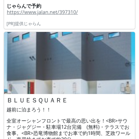
じゃらんで予約
https://www.jalan.net/397310/
[PR]提供じゃらん
ＢＬＵＥＳＱＵＡＲＥ
越前に泊まろう！！
全室オーシャンフロントで最高の思い出を！<BR>サウ
ナ・ジャグジー・駐車場12台完備 (無料)・テラスでお
食事。<BR>恐竜博物館までお車で約1時間、芝政ワール