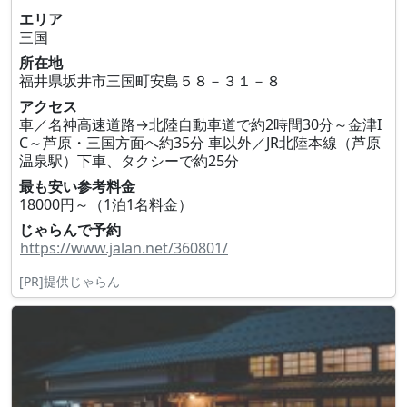
エリア
三国
所在地
福井県坂井市三国町安島５８－３１－８
アクセス
車／名神高速道路→北陸自動車道で約2時間30分～金津I
C～芦原・三国方面へ約35分 車以外／JR北陸本線（芦原
温泉駅）下車、タクシーで約25分
最も安い参考料金
18000円～（1泊1名料金）
じゃらんで予約
https://www.jalan.net/360801/
[PR]提供じゃらん