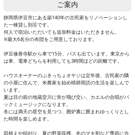
ご案内
静岡県伊豆市にある築140年の古民家をリノベーションし
た一棟貸し別荘です。
何人で宿泊いただいても追加料金はいただきません。
※最大6名分の布団をご用意しております。
伊豆修善寺駅から車で15分、バスも出ています。東京から
は車、電車どちらを利用しても3時間ほどの距離です。
ハウスオーナーのぶきっちょオヤジは定年後、古民家の隣
の小屋に住んで、米農家を始め晴耕雨読の生活を楽しんで
います。
夏は目の前の地蔵堂川に蛍が飛び交い、カエルの合唱がバ
ックミュージックになります。
冬には満天の星空を見つつ、囲炉裏に囲まれゆっくりとし
た時間を楽しめます。
田植えや稲刈り、夏の野菜収穫、冬のマキ割など季節に合