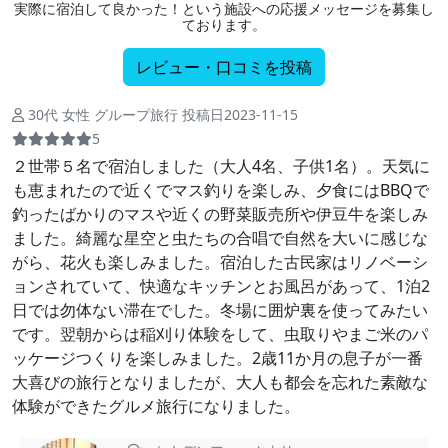
実際に宿泊して良かった！という施設への応援メッセージを募集し
ております。
レビュー・口コミを投稿
30代 女性 グループ旅行 投稿日2023-11-15
5
２世帯５名で宿泊しました（大人4名、子供1名）。天気に
も恵まれたので近くでマス釣りを楽しみ、夕食にはBBQで
釣ったばかりのマスや近くの野菜販売所や伊豆牛を楽しみ
ました。綺麗な星空と虫たちの合唱で自然を大いに感じな
がら、花火も楽しみました。宿泊した古民家はリノベーシ
ョンされていて、快適なキッチンとお風呂があって、1泊2
日では勿体ない滞在でした。冬場に囲炉裏を使ってみたい
です。翌朝からは稲刈り体験をして、虫取りやまご米のパ
ッケージつくりを楽しみました。2歳11か月の息子が一番
大喜びの旅行となりましたが、大人も都会を忘れた素敵な
体験ができたグルメ旅行になりました。