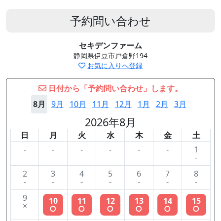
予約問い合わせ
セキデンファーム
静岡県伊豆市戸倉野194
お気に入りへ登録
日付から「予約問い合わせ」します。
8月
9月
10月
11月
12月
1月
2月
3月
2026年8月
日
月
火
水
木
金
土
-
-
-
-
-
-
1
-
2
3
4
5
6
7
8
-
-
-
-
-
-
-
9
10
11
12
13
14
15
×
○
○
○
○
○
○