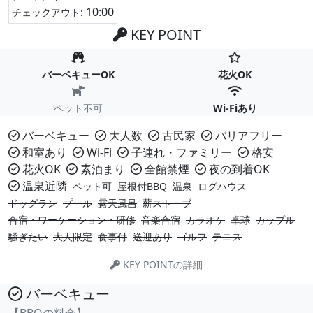
10:00
チェックアウト:
KEY POINT
バーベキューOK
花火OK
ペット不可
Wi-Fiあり
バーベキュー
大人数
古民家
バリアフリー
和室あり
Wi-Fi
子連れ・ファミリー
格安
花火OK
素泊まり
全館禁煙
夜の到着OK
温泉近隣
ペット可
屋根付BBQ
温泉
ログハウス
ドッグラン
プール
露天風呂
薪ストーブ
合宿・ワーケーション・研修
音楽合宿
カラオケ
卓球
カップル
騒ぎたい
大人限定
食事付
送迎あり
ゴルフ
テニス
KEY POINTの詳細
バーベキュー