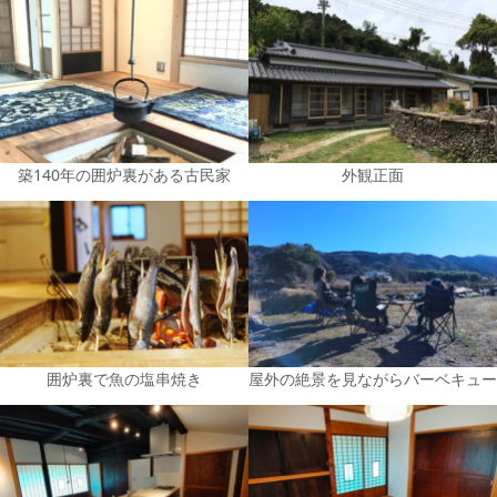
築140年の囲炉裏がある古民家
外観正面
囲炉裏で魚の塩串焼き
屋外の絶景を見ながらバーベキュー