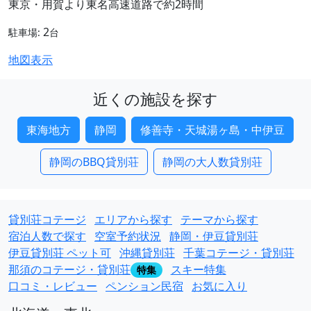
東京・用賀より東名高速道路で約2時間
2
駐車場:
台
地図表示
近くの施設を探す
東海地方
静岡
修善寺・天城湯ヶ島・中伊豆
静岡のBBQ貸別荘
静岡の大人数貸別荘
貸別荘コテージ
エリアから探す
テーマから探す
宿泊人数で探す
空室予約状況
静岡・伊豆貸別荘
伊豆貸別荘 ペット可
沖縄貸別荘
千葉コテージ・貸別荘
那須のコテージ・貸別荘
スキー特集
特集
口コミ・レビュー
ペンション民宿
お気に入り