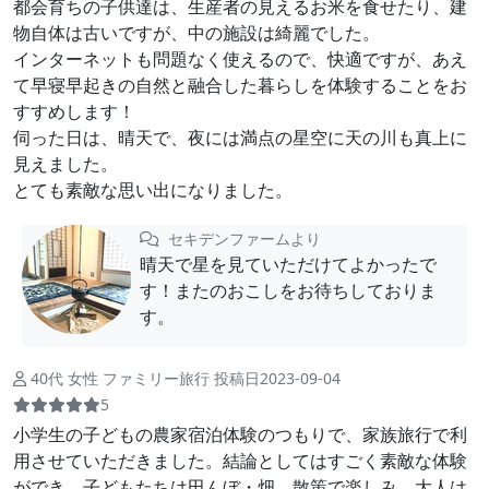
都会育ちの子供達は、生産者の見えるお米を食せたり、建
物自体は古いですが、中の施設は綺麗でした。
インターネットも問題なく使えるので、快適ですが、あえ
て早寝早起きの自然と融合した暮らしを体験することをお
すすめします！
伺った日は、晴天で、夜には満点の星空に天の川も真上に
見えました。
とても素敵な思い出になりました。
セキデンファームより
晴天で星を見ていただけてよかったで
す！またのおこしをお待ちしておりま
す。
40代 女性 ファミリー旅行 投稿日2023-09-04
5
小学生の子どもの農家宿泊体験のつもりで、家族旅行で利
用させていただきました。結論としてはすごく素敵な体験
ができ、子どもたちは田んぼ・畑、散策で楽しみ、大人は