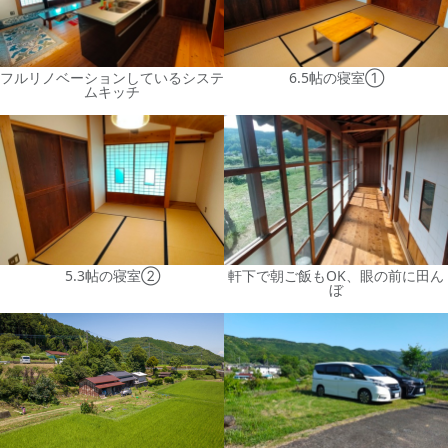
フルリノベーションしているシステ
6.5帖の寝室①
ムキッチ
5.3帖の寝室②
軒下で朝ご飯もOK、眼の前に田ん
ぼ