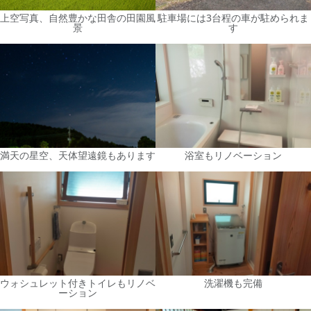
上空写真、自然豊かな田舎の田園風
駐車場には3台程の車が駐められま
景
す
満天の星空、天体望遠鏡もあります
浴室もリノベーション
ウォシュレット付きトイレもリノベ
洗濯機も完備
ーション