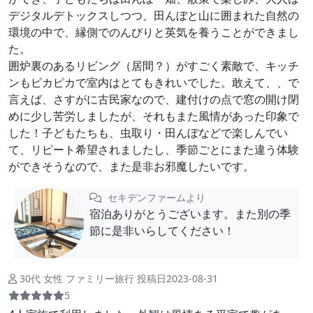
デジタルデトックスしつつ、田んぼと山に囲まれた自然の
環境の中で、縁側でのんびりと英気を養うことができまし
た。
囲炉裏のあるリビング（居間？）がすごく素敵で、キッチ
ンもピカピカで室内はとてもきれいでした。敢えて、、で
言えば、さすがに古民家なので、建付けの点で窓の開け閉
めに少し苦労しましたが、それもまた風情があった印象で
した！子どもたちも、虫取り・田んぼなどで楽しんでい
て、リピート希望されましたし、季節ごとにまた違う体験
ができそうなので、また是非お邪魔したいです。
セキデンファームより
宿泊ありがとうございます。また別の季
節に是非いらしてください！
30代 女性 ファミリー旅行 投稿日2023-08-31
5