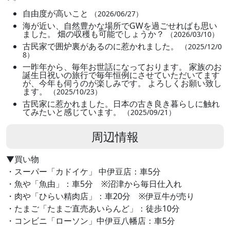
自由度が高いこと
（2026/06/27）
海が近い、自然豊かな場所でGWを過ごせればも思い
ました。 畑の収穫も可能でしょうか？
（2026/03/10）
古民家で囲炉裏があるのに惹かれました。
（2025/12/0
8）
一昨年から、毎年お世話になっております。 家族のお
誕生日祝いの旅行で毎年恒例にさせていただいてます
が、今年も伺うのが楽しみです。 よろしくお願い致し
ます。
（2025/10/23）
古民家に惹かれました。日本の古き良き暮らしに触れ
てみたいと感じています。
（2025/09/21）
周辺情報
▼買い物
・スーパー「カドイケ」 中伊豆店：車5分
・魚や「魚由」：車5分 ※沼津から毎日仕入れ
・肉や「ひらい精肉店」：車20分 ※伊豆牛が売り
・たまご「たまご直売あいらんど」：徒歩10分
・コンビニ「ローソン」中伊豆八幡店：車5分