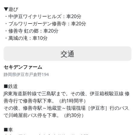
▼遊び
・中伊豆ワイナリーヒルズ：車20分
・ブルワリーガーデン修善寺：車20分
・修善寺 虹の郷：車20分
・萬城の滝：車10分
交通
セキデンファーム
静岡県伊豆市戸倉野194
■鉄道
JR東海道新幹線で三島駅まで。その後、伊豆箱根駿豆線 修
善寺行で修善寺駅下車。（約1時間半）
その後、修善寺駅～地蔵堂～筏場筏場［伊豆市］行のバス
で川崎屋前バス停を下車。（約30分）
■車