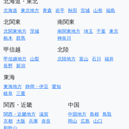
北海道・東北
北海道
東北地方
青森
岩手
秋田
宮城
山形
福島
北関東
南関東
北関東地方
茨城
南関東地方
埼玉
千葉
東京
栃木
群馬
神奈川
甲信越
北陸
甲信越地方
山梨
北陸地方
富山
石川
福井
長野
新潟
東海
東海地方
静岡・伊豆
愛知
岐阜
三重
関西・近畿
中国
関西・近畿地方
滋賀
中国地方
島根
鳥取
京都
大阪
兵庫
奈良
岡山
広島
山口
和歌山