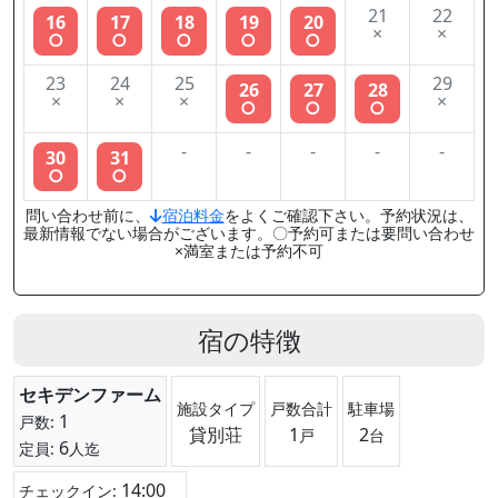
21
22
16
17
18
19
20
×
×
○
○
○
○
○
23
24
25
29
26
27
28
×
×
×
×
○
○
○
-
-
-
-
-
30
31
○
○
問い合わせ前に、
宿泊料金
をよくご確認下さい。予約状況は、
最新情報でない場合がございます。〇予約可または要問い合わせ
×満室または予約不可
宿の特徴
セキデンファーム
施設タイプ
戸数合計
駐車場
1
戸数:
貸別荘
1
2
戸
台
6
定員:
人迄
14:00
チェックイン: