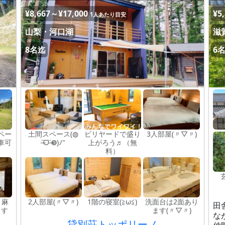
¥8,667～¥17,000
¥5
1人あたり目安
山梨・河口湖
滋
8名迄
6
ペー
土間スペース(◍
ビリヤードで盛り
3人部屋(〃▽〃)
車可
˃̶ᗜ˂̶◍)ﾉ"
上がろう♬（無
料）
 麻
2人部屋(〃▽〃)
1階の寝室(≧ω≦)
洗面台は2面あり
田
ます
ます(〃▽〃)
な
貸別荘トッポリーノ