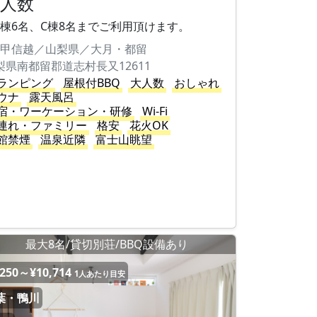
大人数
.B棟6名、C棟8名までご利用頂けます。
甲信越／山梨県／大月・都留
梨県南都留郡道志村長又12611
ランピング
屋根付BBQ
大人数
おしゃれ
ウナ
露天風呂
宿・ワーケーション・研修
Wi-Fi
連れ・ファミリー
格安
花火OK
館禁煙
温泉近隣
富士山眺望
最大8名/貸切別荘/BBQ設備あり
,250～¥10,714
1人あたり目安
葉・鴨川