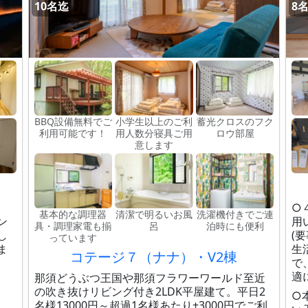
10名迄
8
BBQ設備無料でご
小学生以上のご利
蓄光クロスのフク
利用可能です！
用人数分寝具ご用
ロウ部屋
意します
○
基本的な調理器
清潔で明るいお風
洗濯機付きでご連
ン
用
具・調理家電も揃
呂
泊時にも便利
し
(
っています
ま
生
コテージ７（ナナ）・V2棟
で
適
那須どうぶつ王国や那須フラワーワールド至近
の吹き抜けリビング付き2LDK平屋建て。平日2
○
名様13000円～超過1名様あたり+3000円でご利