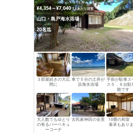
¥4,354～¥7,040
1人あたり目安
山口・島戸海水浴場
20名迄
３部屋続きの大広
車で５分の土井が
手前が駐車ス
間に
浜海水浴場
ス５．６台駐
能です
大人数でもゆとり
古民家神田の全景
10畳の和室
の有るバーベキュ
雀卓もあり
ーコーナ