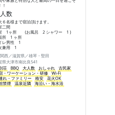
間や家族と特別な人と最高の一日を過ごそ
！！
大人数
大６名様まで宿泊頂けます。
室二間
室 1ヶ所 (お風呂 2 シャワー 1 )
面所 1 ヶ所
イレ男性 1
女兼用 1
関西／滋賀県／雄琴・堅田
賀県大津市南比良541
別荘
BBQ
大人数
おしゃれ
古民家
宿・ワーケーション・研修
Wi-Fi
連れ・ファミリー
格安
花火OK
館禁煙
温泉近隣
海沿い・海水浴