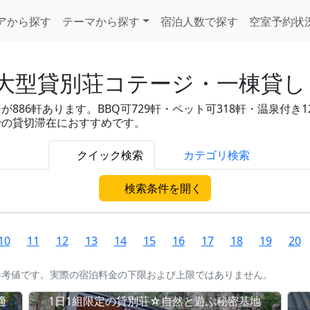
アから探す
テーマから探す
宿泊人数で探す
空室予約状
大型貸別荘コテージ・一棟貸し 
6軒あります。BBQ可729軒・ペット可318軒・温泉付き121軒
での貸切滞在におすすめです。
クイック検索
カテゴリ検索
検索条件を開く
10
11
12
13
14
15
16
17
18
19
20
参考値です。実際の宿泊料金の下限および上限ではありません。
適
1日1組限定の貸別荘☆自然と遊ぶ秘密基地