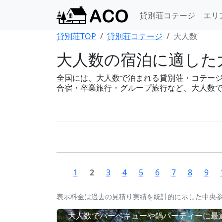
貸別荘コテージ
エリ
貸別荘TOP
貸別荘コテージ
大人数
大人数の宿泊に適した
全国には、大人数で泊まれる貸別荘・コテージが88
合宿・卒業旅行・グループ旅行など、大人数
1
2
3
4
5
6
7
8
9
表示料金は過去の見積り実績を統計的に示した中央
大人数でバーベキューや鍋パーティーに最