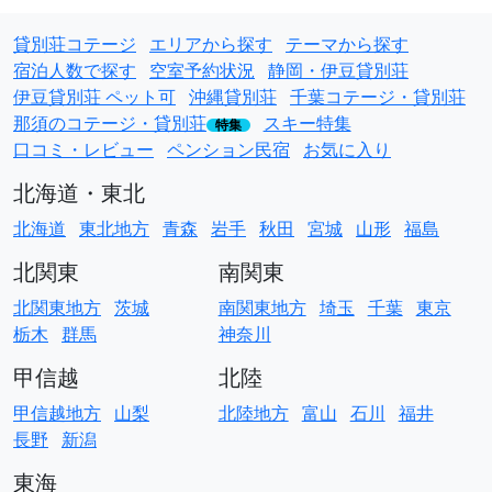
貸別荘コテージ
エリアから探す
テーマから探す
宿泊人数で探す
空室予約状況
静岡・伊豆貸別荘
伊豆貸別荘 ペット可
沖縄貸別荘
千葉コテージ・貸別荘
那須のコテージ・貸別荘
スキー特集
特集
口コミ・レビュー
ペンション民宿
お気に入り
北海道・東北
北海道
東北地方
青森
岩手
秋田
宮城
山形
福島
北関東
南関東
北関東地方
茨城
南関東地方
埼玉
千葉
東京
栃木
群馬
神奈川
甲信越
北陸
甲信越地方
山梨
北陸地方
富山
石川
福井
長野
新潟
東海