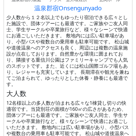
温泉郡宿Onsengunyado
少人数から１２名以上でもゆったり宿泊できる広々とし
た施設で、団体ツアーにも最適です。ご家族やご友人同
士、学生サークルや卒業旅行など、様々なシーンで快適
にお過ごしいただきます。 敷地内には広い駐車場があ
り、小型バスや複数台の乗用車も駐車可能です。 松山城
や道後温泉へのアクセスも良く、周辺には複数の温泉施
設が点在しております。自然豊かな環境に囲まれてお
り、隣接する重信川公園はファミリーキャンプでも人気
のスポットです。また、近くには松山国際ゴルフ場もあ
り、レジャーも充実しています。 長期滞在や観光を兼ね
てご泊まられて、ゆったりとした休養・静養にも最適で
す。
大人数
12名様以上の多人数が泊まれる広々な1棟貸し切りの快
適宿です。当貸別荘の面積が160㎡の広さがあるため、
団体ツアーにも最適です。ご家族やご友人同士、学生サ
ークルや卒業旅行など、様々なシーンで快適にお過ごし
いただきます。 敷地内には広い駐車場があり、小型バス
や複数台の乗用車も駐車可能です。 松山城や道後温泉へ