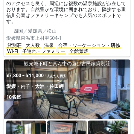
のアクセスも良く、周辺には複数の温泉施設が点在して
おります。自然豊かな環境に囲まれており、隣接する重
信川公園はファミリーキャンプでも人気のスポットで
す。
四国／愛媛県／松山
愛媛県東温市上村甲504-1
貸別荘
大人数
温泉
合宿・ワーケーション・研修
Wi-Fi
子連れ・ファミリー
全館禁煙
観光城下町ど真ん中の遊び古民家貸別荘
¥7,800～¥11,000
1人あたり目安
愛媛・内子・大洲・佐田岬
10名迄