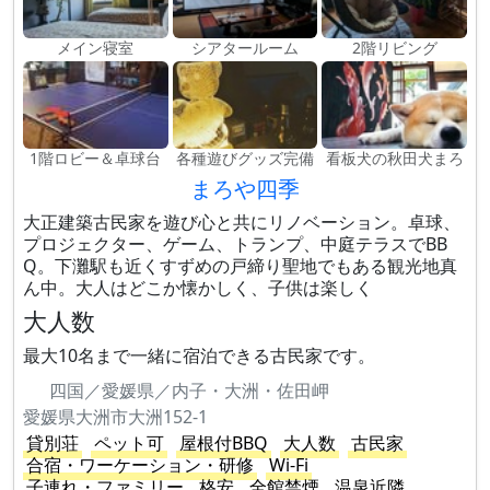
メイン寝室
シアタールーム
2階リビング
1階ロビー＆卓球台
各種遊びグッズ完備
看板犬の秋田犬まろ
まろや四季
大正建築古民家を遊び心と共にリノベーション。卓球、
プロジェクター、ゲーム、トランプ、中庭テラスでBB
Q。下灘駅も近くすずめの戸締り聖地でもある観光地真
ん中。大人はどこか懐かしく、子供は楽しく
大人数
最大10名まで一緒に宿泊できる古民家です。
四国／愛媛県／内子・大洲・佐田岬
愛媛県大洲市大洲152-1
貸別荘
ペット可
屋根付BBQ
大人数
古民家
合宿・ワーケーション・研修
Wi-Fi
子連れ・ファミリー
格安
全館禁煙
温泉近隣