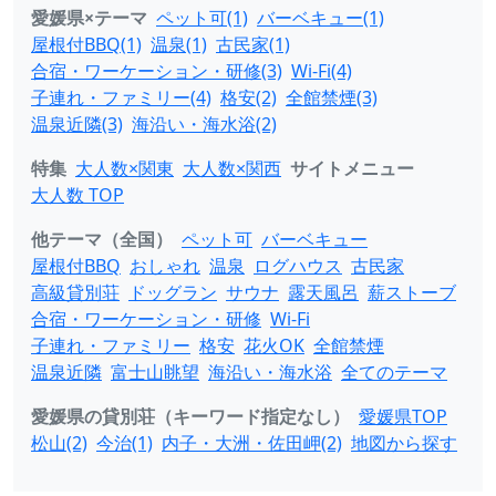
愛媛県×テーマ
ペット可(1)
バーベキュー(1)
屋根付BBQ(1)
温泉(1)
古民家(1)
合宿・ワーケーション・研修(3)
Wi-Fi(4)
子連れ・ファミリー(4)
格安(2)
全館禁煙(3)
温泉近隣(3)
海沿い・海水浴(2)
特集
大人数×関東
大人数×関西
サイトメニュー
大人数 TOP
他テーマ（全国）
ペット可
バーベキュー
屋根付BBQ
おしゃれ
温泉
ログハウス
古民家
高級貸別荘
ドッグラン
サウナ
露天風呂
薪ストーブ
合宿・ワーケーション・研修
Wi-Fi
子連れ・ファミリー
格安
花火OK
全館禁煙
温泉近隣
富士山眺望
海沿い・海水浴
全てのテーマ
愛媛県の貸別荘（キーワード指定なし）
愛媛県TOP
松山(2)
今治(1)
内子・大洲・佐田岬(2)
地図から探す