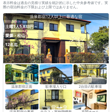
表示料金は過去の見積り実績を統計的に示した中央参考値です。実
際の宿泊料金の下限および上限ではありません。
温泉郡宿12人以上に最適な宿
土曜1人5,833円～
愛媛・松山
12名迄
温泉郡宿正面
駐車場入り口
2台目の駐車場
温泉郡宿の裏庭
テラス・室外喫煙所
玄関ホール