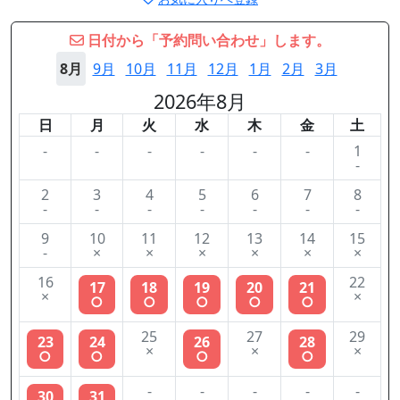
日付から「予約問い合わせ」します。
8月
9月
10月
11月
12月
1月
2月
3月
2026年8月
日
月
火
水
木
金
土
-
-
-
-
-
-
1
-
2
3
4
5
6
7
8
-
-
-
-
-
-
-
9
10
11
12
13
14
15
-
×
×
×
×
×
×
16
22
17
18
19
20
21
×
×
○
○
○
○
○
25
27
29
23
24
26
28
×
×
×
○
○
○
○
-
-
-
-
-
30
31