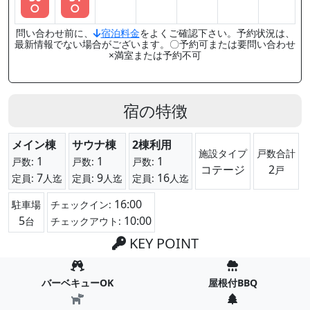
○
○
問い合わせ前に、
宿泊料金
をよくご確認下さい。予約状況は、
最新情報でない場合がございます。〇予約可または要問い合わせ
×満室または予約不可
宿の特徴
メイン棟
サウナ棟
2棟利用
施設タイプ
戸数合計
1
1
1
戸数:
戸数:
戸数:
コテージ
2
戸
7
9
16
定員:
人迄
定員:
人迄
定員:
人迄
16:00
駐車場
チェックイン:
5
10:00
台
チェックアウト:
KEY POINT
バーベキューOK
屋根付BBQ