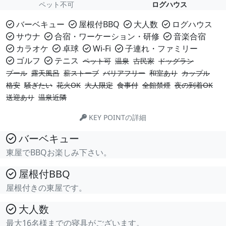
ペット不可
ログハウス
バーベキュー
屋根付BBQ
大人数
ログハウス
サウナ
合宿・ワーケーション・研修
音楽合宿
カラオケ
卓球
Wi-Fi
子連れ・ファミリー
ゴルフ
テニス
ペット可
温泉
古民家
ドッグラン
プール
露天風呂
薪ストーブ
バリアフリー
和室あり
カップル
格安
騒ぎたい
花火OK
大人限定
食事付
全館禁煙
夜の到着OK
送迎あり
温泉近隣
KEY POINTの詳細
バーベキュー
東屋でBBQお楽しみ下さい。
屋根付BBQ
屋根付きの東屋です。
大人数
最大16名様までの寝具がございます。