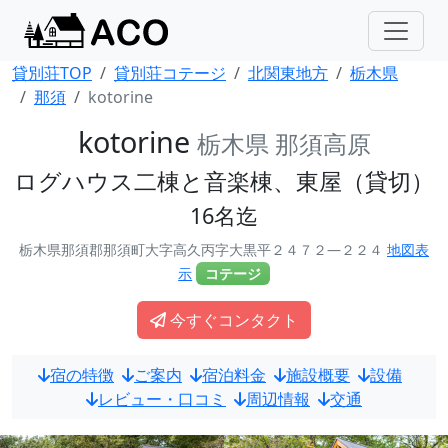
貸別荘TOP
貸別荘コテージ
北関東地方
栃木県
那須
kotorine
kotorine
栃木県 那須高原
ログハウス二棟と音楽棟、東屋（貸切）
16名迄
栃木県那須郡那須町大字高久丙字大黒平２４７２―２２４
地図表
示
コテージ
今すぐコンタクト
宿の特徴
ご案内
宿泊料金
施設概要
設備
レビュー・口コミ
周辺情報
交通