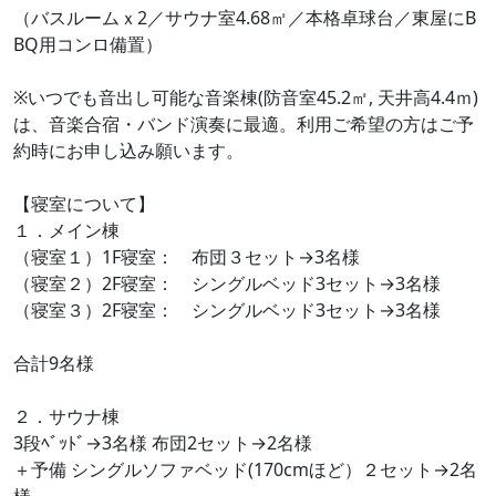
（バスルームｘ2／サウナ室4.68㎡／本格卓球台／東屋にB
BQ用コンロ備置）
※いつでも音出し可能な音楽棟(防音室45.2㎡, 天井高4.4ｍ)
は、音楽合宿・バンド演奏に最適。利用ご希望の方はご予
約時にお申し込み願います。
【寝室について】
１．メイン棟
（寝室１）1F寝室： 布団３セット→3名様
（寝室２）2F寝室： シングルベッド3セット→3名様
（寝室３）2F寝室： シングルベッド3セット→3名様
合計9名様
２．サウナ棟
3段ﾍﾞｯﾄﾞ→3名様 布団2セット→2名様
＋予備 シングルソファベッド(170cmほど）２セット→2名
様