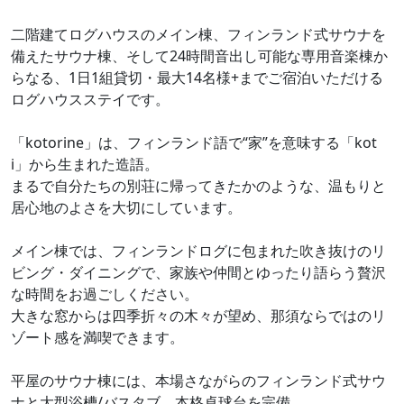
二階建てログハウスのメイン棟、フィンランド式サウナを
備えたサウナ棟、そして24時間音出し可能な専用音楽棟か
らなる、1日1組貸切・最大14名様+までご宿泊いただける
ログハウスステイです。
「kotorine」は、フィンランド語で“家”を意味する「kot
i」から生まれた造語。
まるで自分たちの別荘に帰ってきたかのような、温もりと
居心地のよさを大切にしています。
メイン棟では、フィンランドログに包まれた吹き抜けのリ
ビング・ダイニングで、家族や仲間とゆったり語らう贅沢
な時間をお過ごしください。
大きな窓からは四季折々の木々が望め、那須ならではのリ
ゾート感を満喫できます。
平屋のサウナ棟には、本場さながらのフィンランド式サウ
ナと大型浴槽/バスタブ、本格卓球台を完備。