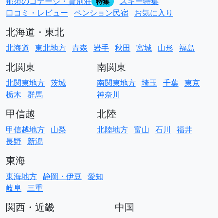
那須のコテージ・貸別荘
スキー特集
特集
口コミ・レビュー
ペンション民宿
お気に入り
北海道・東北
北海道
東北地方
青森
岩手
秋田
宮城
山形
福島
北関東
南関東
北関東地方
茨城
南関東地方
埼玉
千葉
東京
栃木
群馬
神奈川
甲信越
北陸
甲信越地方
山梨
北陸地方
富山
石川
福井
長野
新潟
東海
東海地方
静岡・伊豆
愛知
岐阜
三重
関西・近畿
中国