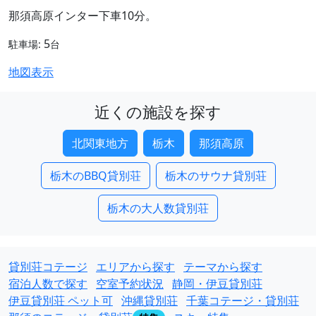
那須高原インター下車10分。
5
駐車場:
台
地図表示
近くの施設を探す
北関東地方
栃木
那須高原
栃木のBBQ貸別荘
栃木のサウナ貸別荘
栃木の大人数貸別荘
貸別荘コテージ
エリアから探す
テーマから探す
宿泊人数で探す
空室予約状況
静岡・伊豆貸別荘
伊豆貸別荘 ペット可
沖縄貸別荘
千葉コテージ・貸別荘