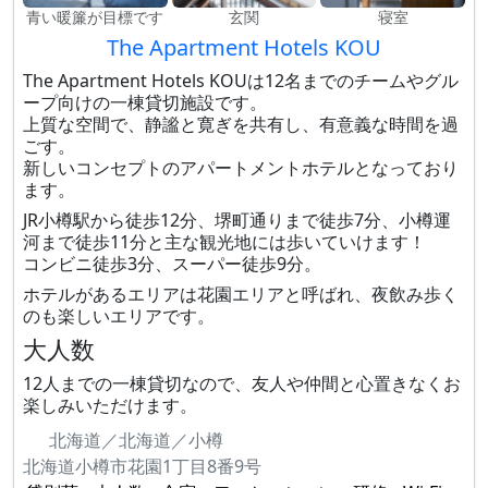
青い暖簾が目標です
玄関
寝室
The Apartment Hotels KOU
The Apartment Hotels KOUは12名までのチームやグル
ープ向けの一棟貸切施設です。
上質な空間で、静謐と寛ぎを共有し、有意義な時間を過
ごす。
新しいコンセプトのアパートメントホテルとなっており
ます。
JR小樽駅から徒歩12分、堺町通りまで徒歩7分、小樽運
河まで徒歩11分と主な観光地には歩いていけます！
コンビニ徒歩3分、スーパー徒歩9分。
ホテルがあるエリアは花園エリアと呼ばれ、夜飲み歩く
のも楽しいエリアです。
大人数
12人までの一棟貸切なので、友人や仲間と心置きなくお
楽しみいただけます。
北海道／北海道／小樽
北海道小樽市花園1丁目8番9号