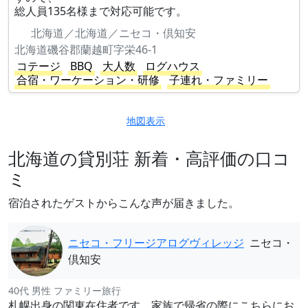
総人員135名様まで対応可能です。
北海道／北海道／ニセコ・倶知安
北海道磯谷郡蘭越町字栄46-1
コテージ
BBQ
大人数
ログハウス
合宿・ワーケーション・研修
子連れ・ファミリー
地図表示
北海道の貸別荘 新着・高評価の口コ
ミ
宿泊されたゲストからこんな声が届きました。
ニセコ・フリージアログヴィレッジ
ニセコ・
倶知安
40代 男性 ファミリー旅行
札幌出身の関東在住者です。家族で帰省の際にこちらにお