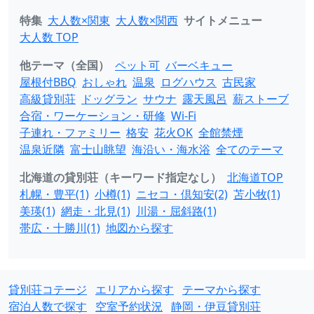
特集
大人数×関東
大人数×関西
サイトメニュー
大人数 TOP
他テーマ（全国）
ペット可
バーベキュー
屋根付BBQ
おしゃれ
温泉
ログハウス
古民家
高級貸別荘
ドッグラン
サウナ
露天風呂
薪ストーブ
合宿・ワーケーション・研修
Wi-Fi
子連れ・ファミリー
格安
花火OK
全館禁煙
温泉近隣
富士山眺望
海沿い・海水浴
全てのテーマ
北海道の貸別荘（キーワード指定なし）
北海道TOP
札幌・豊平(1)
小樽(1)
ニセコ・倶知安(2)
苫小牧(1)
美瑛(1)
網走・北見(1)
川湯・屈斜路(1)
帯広・十勝川(1)
地図から探す
貸別荘コテージ
エリアから探す
テーマから探す
宿泊人数で探す
空室予約状況
静岡・伊豆貸別荘