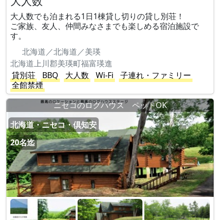
大人数
大人数でも泊まれる1日1棟貸し切りの貸し別荘！
ご家族、友人、仲間みなさまでも楽しめる宿泊施設で
す。
北海道／北海道／美瑛
北海道上川郡美瑛町福富瑛進
貸別荘
BBQ
大人数
Wi-Fi
子連れ・ファミリー
全館禁煙
ニセコのログハウス ペットOK
北海道・ニセコ・倶知安
20名迄