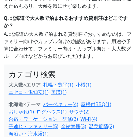
えた宿もあり、天候を気にせず楽しめます。
Q. 北海道で大人数で泊まれるおすすめ貸別荘はどこです
か？
A. 北海道の大人数で泊まれる貸別荘でおすすめなのは、フ
ァミリー向けやカップル向けの施設があります。用途や予
算に合わせて、ファミリー向け・カップル向け・大人数グ
ループ向けなどからお選びいただけます。
カテゴリ検索
大人数×エリア
札幌・豊平(1)
小樽(1)
ニセコ・倶知安(1)
美瑛(1)
北海道×テーマ
バーベキュー(4)
屋根付BBQ(1)
おしゃれ(1)
ログハウス(1)
サウナ(2)
合宿・ワーケーション・研修(3)
Wi-Fi(4)
子連れ・ファミリー(5)
全館禁煙(3)
温泉近隣(2)
海沿い・海水浴(1)