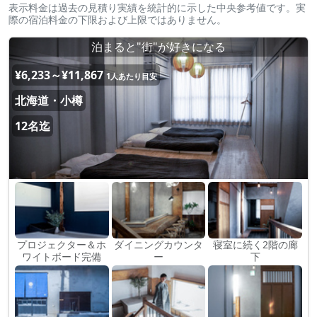
表示料金は過去の見積り実績を統計的に示した中央参考値です。実
際の宿泊料金の下限および上限ではありません。
泊まると"街"が好きになる
¥6,233～¥11,867
1人あたり目安
北海道・小樽
12名迄
プロジェクター＆ホ
ダイニングカウンタ
寝室に続く2階の廊
ワイトボード完備
ー
下