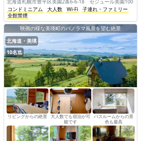
北海道札幌市豊平区美園2条6-6-18 セジュール美園100
コンドミニアム
大人数
Wi-Fi
子連れ・ファミリー
全館禁煙
映画の様な美瑛町のパノラマ風景を望む絶景
北海道・美瑛
10名迄
リビングからの絶景
大人数でも宿泊が可
バスルームからの景
能です
色も最高