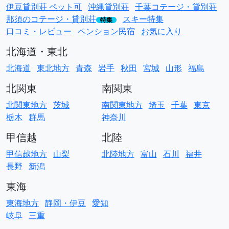
伊豆貸別荘 ペット可
沖縄貸別荘
千葉コテージ・貸別荘
那須のコテージ・貸別荘
スキー特集
特集
口コミ・レビュー
ペンション民宿
お気に入り
北海道・東北
北海道
東北地方
青森
岩手
秋田
宮城
山形
福島
北関東
南関東
北関東地方
茨城
南関東地方
埼玉
千葉
東京
栃木
群馬
神奈川
甲信越
北陸
甲信越地方
山梨
北陸地方
富山
石川
福井
長野
新潟
東海
東海地方
静岡・伊豆
愛知
岐阜
三重