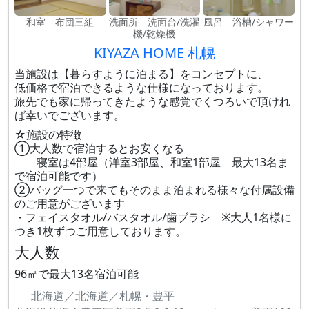
和室 布団三組
洗面所 洗面台/洗濯
風呂 浴槽/シャワー
機/乾燥機
KIYAZA HOME 札幌
当施設は【暮らすように泊まる】をコンセプトに、
低価格で宿泊できるような仕様になっております。
旅先でも家に帰ってきたような感覚でくつろいで頂けれ
ば幸いでございます。
☆施設の特徴
①大人数で宿泊するとお安くなる
寝室は4部屋（洋室3部屋、和室1部屋 最大13名ま
で宿泊可能です）
②バッグ一つで来てもそのまま泊まれる様々な付属設備
のご用意がございます
・フェイスタオル/バスタオル/歯ブラシ ※大人1名様に
つき1枚ずつご用意しております。
大人数
96㎡で最大13名宿泊可能
北海道／北海道／札幌・豊平