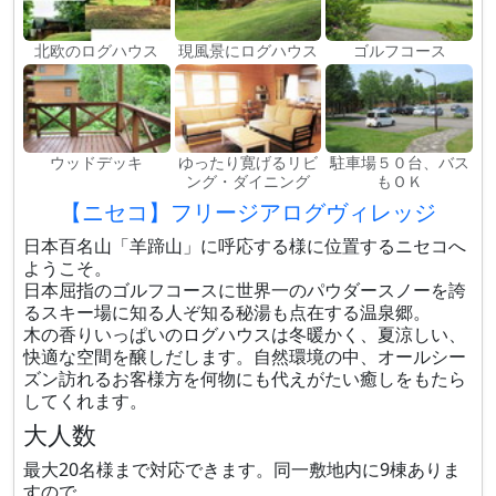
北欧のログハウス
現風景にログハウス
ゴルフコース
ウッドデッキ
ゆったり寛げるリビ
駐車場５０台、バス
ング・ダイニング
もＯＫ
【ニセコ】フリージアログヴィレッジ
日本百名山「羊蹄山」に呼応する様に位置するニセコへ
ようこそ。
日本屈指のゴルフコースに世界一のパウダースノーを誇
るスキー場に知る人ぞ知る秘湯も点在する温泉郷。
木の香りいっぱいのログハウスは冬暖かく、夏涼しい、
快適な空間を醸しだします。自然環境の中、オールシー
ズン訪れるお客様方を何物にも代えがたい癒しをもたら
してくれます。
大人数
最大20名様まで対応できます。同一敷地内に9棟ありま
すので、