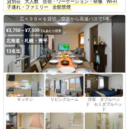
貸別荘
大人数
合宿・ワーケーション・研修
Wi-Fi
子連れ・ファミリー
全館禁煙
広々９６㎡を貸切 空港から高速バスで1本
¥3,750～¥7,500
1人あたり目安
北海道・札幌・豊平
13名迄
キッチン
リビングルーム
洋室 ダブルベッ
ド セミダブルベッ
ド