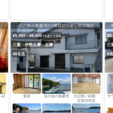
目の前が英虞湾の1棟貸切可能な宿泊施設
¥5,989～¥6,600
¥8
1人あたり目安
三重・伊勢志摩・志摩
三
40名迄
8
-a2
客室
目の前の英虞湾
大広間／60畳
サ
定員20名迄