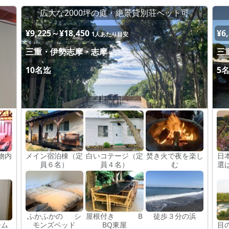
広大な2000坪の庭・絶景貸別荘ペット可
¥9,225～¥18,450
¥6
1人あたり目安
三重・伊勢志摩・志摩
三
10名迄
5
物内
メイン宿泊棟（定
白いコテージ（定
焚き火で夜を楽し
日
員６名）
員４名）
む
選
ふかふかの シ
屋根付き B
徒歩３分の浜
ーム
モンズベッド
BQ東屋
目