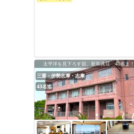
太平洋を見下ろす宿、新和具荘 40名ま
三重・伊勢志摩・志摩
43名迄