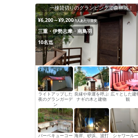
一棟貸切りのグランピングで森林浴！
¥6,200～¥9,200
1人あたり目安
三重・伊勢志摩・南鳥羽
10名迄
ライトアップした
良縁や幸運を呼ぶ
広々とした建
夜のグランガーデ
ナギの木と建物
観
ン
バーベキューコー
海岸、砂浜、波打
シャワール