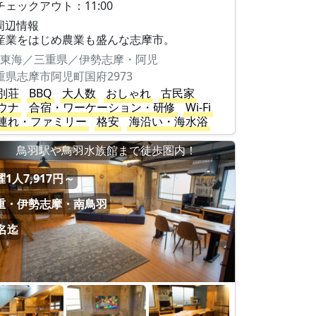
チェックアウト：11:00
周辺情報
産業をはじめ農業も盛んな志摩市。
東海／三重県／伊勢志摩・阿児
重県志摩市阿児町国府2973
別荘
BBQ
大人数
おしゃれ
古民家
ウナ
合宿・ワーケーション・研修
Wi-Fi
連れ・ファミリー
格安
海沿い・海水浴
鳥羽駅や鳥羽水族館まで徒歩圏内！
1人7,917円～
重・伊勢志摩・南鳥羽
2名迄