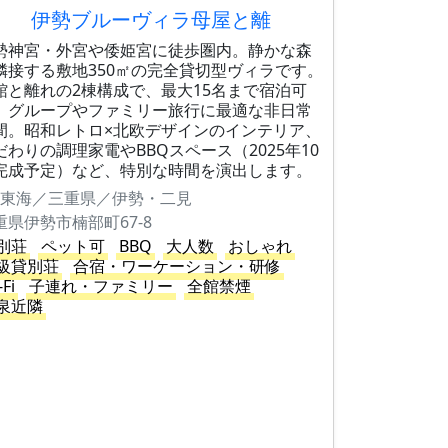
伊勢ブルーヴィラ母屋と離
勢神宮・外宮や倭姫宮に徒歩圏内。静かな森
隣接する敷地350㎡の完全貸切型ヴィラです。
館と離れの2棟構成で、最大15名まで宿泊可
。グループやファミリー旅行に最適な非日常
間。昭和レトロ×北欧デザインのインテリア、
だわりの調理家電やBBQスペース（2025年10
完成予定）など、特別な時間を演出します。
東海／三重県／伊勢・二見
重県伊勢市楠部町67-8
別荘
ペット可
BBQ
大人数
おしゃれ
級貸別荘
合宿・ワーケーション・研修
-Fi
子連れ・ファミリー
全館禁煙
泉近隣