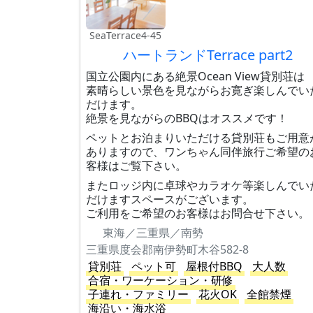
SeaTerrace4-45
ハートランドTerrace part2
国立公園内にある絶景Ocean View貸別荘は
素晴らしい景色を見ながらお寛ぎ楽しんでい
だけます。
絶景を見ながらのBBQはオススメです！
ペットとお泊まりいただける貸別荘もご用意
ありますので、ワンちゃん同伴旅行ご希望の
客様はご覧下さい。
またロッジ内に卓球やカラオケ等楽しんでい
だけますスペースがございます。
ご利用をご希望のお客様はお問合せ下さい。
東海／三重県／南勢
三重県度会郡南伊勢町木谷582-8
貸別荘
ペット可
屋根付BBQ
大人数
合宿・ワーケーション・研修
子連れ・ファミリー
花火OK
全館禁煙
海沿い・海水浴