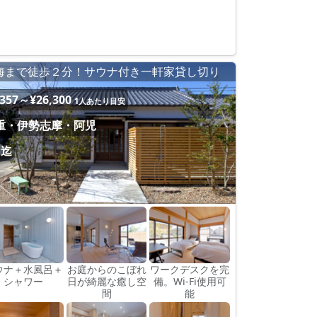
海まで徒歩２分！サウナ付き一軒家貸し切り
,357～¥26,300
1人あたり目安
重・伊勢志摩・阿児
名迄
ウナ＋水風呂＋
お庭からのこぼれ
ワークデスクを完
シャワー
日が綺麗な癒し空
備。Wi-Fi使用可
間
能