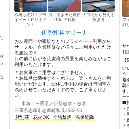
桟橋は絶好のプラ
海に突き出た直径
大広間から見える
イベート釣りポイ
110mの桟橋
英虞湾
フ
ント
取
伊勢和具マリーナ
た
お友達同士や家族などのプライベート利用から
サ
サークル、企業研修など様々にご利用いただけ
1
る施設です。
が
目の前に広がる英虞湾の風景を楽しみながらご
【S
お
利用いただけます。
い
＊お食事のご用意はございません。
う
た
＊お風呂は隣接する＜ホテル一楽＞さんをご利
都
用いただけます。団体ご利用の場合は時間帯を
暮
決めさせていただきますので、ご了承くださ
す
い。
ー
■
東海／三重県／伊勢志摩・志摩
・
三重県志摩市志摩町和具2582-50
・
貸別荘
花火OK
全館禁煙
温泉近隣
・
・