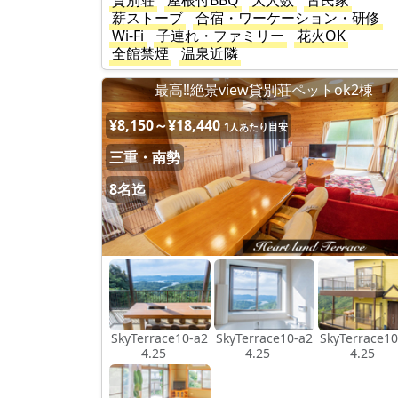
貸別荘
屋根付BBQ
大人数
古民家
薪ストーブ
合宿・ワーケーション・研修
Wi-Fi
子連れ・ファミリー
花火OK
全館禁煙
温泉近隣
最高‼︎絶景view貸別荘ペットok2棟
¥8,150～¥18,440
1人あたり目安
三重・南勢
8名迄
SkyTerrace10-a2
SkyTerrace10-a2
SkyTerrace10
4.25
4.25
4.25