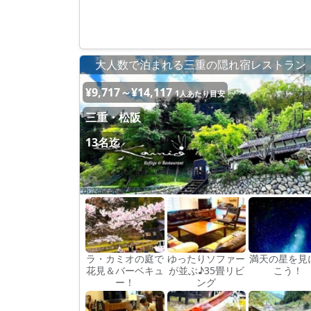
大人数で泊まれる三重の隠れ宿レストラン
¥9,717～¥14,117
1人あたり目安
三重・松阪
13名迄
ラ・カミオの庭で
ゆったりソファー
満天の星を見
花見＆バーベキュ
が並ぶ♪35畳リビ
こう！
ー！
ング