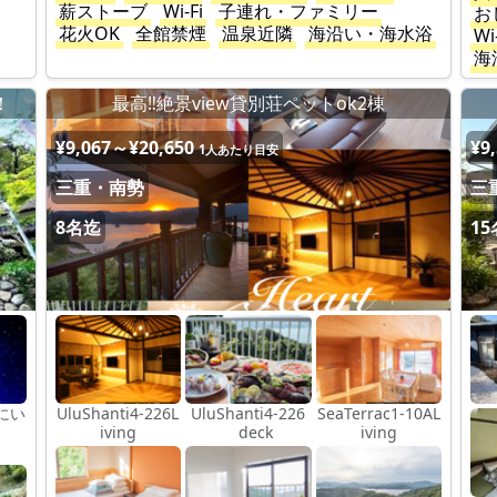
薪ストーブ
Wi-Fi
子連れ・ファミリー
お
花火OK
全館禁煙
温泉近隣
海沿い・海水浴
Wi
海
！
最高‼︎絶景view貸別荘ペットok2棟
¥9,067～¥20,650
¥9
1人あたり目安
三重・南勢
三
8名迄
1
にい
UluShanti4-226L
UluShanti4-226
SeaTerrac1-10AL
iving
deck
iving