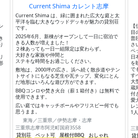
Current Shima カレント志摩
Current Shima は、緑に囲まれた広大な庭と太
平洋を臨む大きなウッドデッキが魅力の貸別荘
ン
【
です。
目
2025年6月、新棟がオープンして一日に宿泊で
き
普
きる人数が増えました！
り
さ
２棟あっても一日一組限定は変わらず。
ペ
大好きな家族や仲間と
リ
日
ステキな時間をお過ごしください。
形
を
で
敷地は、2000坪の広さ。浜へ続く散歩道やテン
す
トサイトにもなる芝生や瓦チップ。変化にとん
大
だ地形はいろんな遊び方ができます。
蔵
BBQコンロや焚き火台（薪１箱付き）は無料で
付
使用できます。
愛
広い庭ではキャッチボールやフリスビー何でも
レ
思うまま。
1
東海／三重県／伊勢志摩・志摩
三重県志摩市阿児町国府3558
三
貸別荘
ペット可
屋根付BBQ
おしゃれ
貸