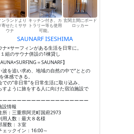
ィンランドより
キッチン付き。カ
玄関土間にボード
り寄せたミササ
トラリー等も使用
ロッカー
ウナ
可能。
SAUNARF ISESHIMA
ウナ×サーフィンがある生活を日常に。
日１組のサウナ併設の1棟貸し
AUNA×SURFING＝SAUNARF】
い波を追い求め、地域の自然の中で“ととの
”を体感できる。
会での“非日常”を日常生活に取り込み、
らすように旅をする人に向けた宿泊施設で
。
ーーーーーーーーーーーーーーーーーーー
施設情報
住所：三重県阿児町国府2973
利用人数：最大８名様
部屋数：３室
チェックイン：16:00～