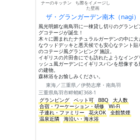
ナーのキッチン
ち際をイメージし
た壁画
ザ・グランガーデン南木（nagi）
風光明媚な南鳥羽に一棟貸し切りのグランピ
グコテージが誕生！
木々に囲まれたナチュラルガーデンの中に大
なウッドデッキと悪天候でも安心なテント貼
のコテージ風グランピング 施設。
イギリスの片田舎にでも訪れたようなイング
ッシュ風ガーデンにイギリスパンを想像する
の建物。
森林浴をお愉しみください。
東海／三重県／伊勢志摩・南鳥羽
三重県鳥羽市畔蛸町368-1
グランピング
ペット可
BBQ
大人数
合宿・ワーケーション・研修
Wi-Fi
子連れ・ファミリー
花火OK
全館禁煙
温泉近隣
海沿い・海水浴