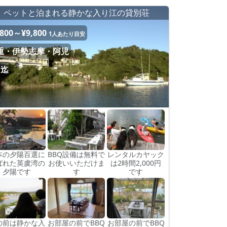
ペットと泊まれる静かな入り江の貸別荘
,800～¥9,800
1人あたり目安
重・伊勢志摩・阿児
名迄
本の夕陽百選に
BBQ設備は無料で
レンタルカヤック
ばれた英虞湾の
お使いいただけま
は2時間2,000円
夕陽です
す
です
の前は静かな入
お部屋の前でBBQ
お部屋の前でBBQ