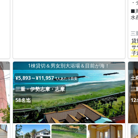
・
■
水
三
貸
サ
子
！
1棟貸切＆男女別大浴場＆目前が海！
¥5,893～¥11,957
土曜
1人あたり目安
三重・伊勢志摩・志摩
三
58名迄
1