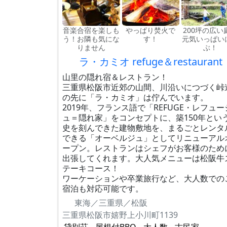
音楽合宿を楽しも
やっぱり焚火で
200坪の広い
う！お隣も気にな
す！
元気いっぱい
りません
ぶ！
ラ・カミオ refuge＆restaurant
山里の隠れ宿＆レストラン！
三重県松阪市近郊の山間、川沿いにつづく峠
の先に「ラ・カミオ」は佇んでいます。
2019年、フランス語で「REFUGE・レフュー
ュ＝隠れ家」をコンセプトに、築150年とい
史を刻んできた建物敷地を、まるごとレンタ
できる「オーベルジュ」としてリニューアル
ープン。レストランはシェフがお客様のため
出張してくれます。大人気メニューは松阪牛
テーキコース！
ワーケーションや卒業旅行など、大人数での
宿泊も対応可能です。
東海／三重県／松阪
三重県松阪市嬉野上小川町1139