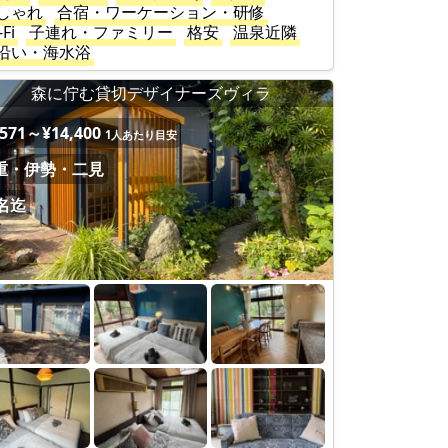
しゃれ
合宿・ワーケーション・研修
-Fi
子連れ・ファミリー
格安
温泉近隣
沿い・海水浴
森に佇む貸切デザイナーズヴィラ
,571～¥14,400
1人あたり目安
重・伊勢・二見
5名迄