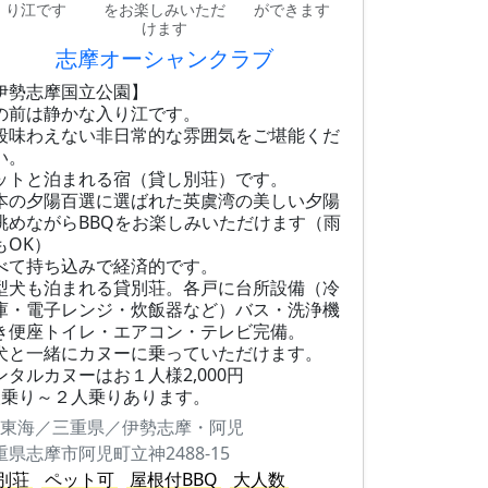
り江です
をお楽しみいただ
ができます
けます
志摩オーシャンクラブ
伊勢志摩国立公園】
の前は静かな入り江です。
段味わえない非日常的な雰囲気をご堪能くだ
い。
ットと泊まれる宿（貸し別荘）です。
本の夕陽百選に選ばれた英虞湾の美しい夕陽
眺めながらBBQをお楽しみいただけます（雨
もOK）
べて持ち込みで経済的です。
型犬も泊まれる貸別荘。各戸に台所設備（冷
庫・電子レンジ・炊飯器など）バス・洗浄機
き便座トイレ・エアコン・テレビ完備。
犬と一緒にカヌーに乗っていただけます。
ンタルカヌーはお１人様2,000円
人乗り～２人乗りあります。
東海／三重県／伊勢志摩・阿児
重県志摩市阿児町立神2488-15
別荘
ペット可
屋根付BBQ
大人数