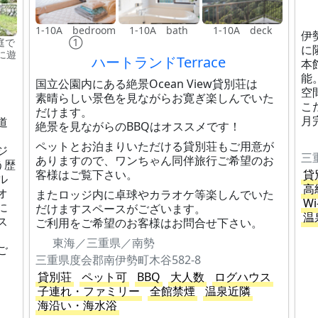
1-10A bedroom
1-10A bath
1-10A deck
伊
庭で
①
に
に遊
ハートランドTerrace
本
能
国立公園内にある絶景Ocean View貸別荘は
空
素晴らしい景色を見ながらお寛ぎ楽しんでいた
こ
だけます。
月
道
絶景を見ながらのBBQはオススメです！
ペットとお泊まりいただける貸別荘もご用意が
ジ
三
ありますので、ワンちゃん同伴旅行ご希望のお
う歴
客様はご覧下さい。
貸
ル
高
オ
またロッジ内に卓球やカラオケ等楽しんでいた
Wi
に
だけますスペースがございます。
温
ス
ご利用をご希望のお客様はお問合せ下さい。
東海／三重県／南勢
ご
三重県度会郡南伊勢町木谷582-8
貸別荘
ペット可
BBQ
大人数
ログハウス
子連れ・ファミリー
全館禁煙
温泉近隣
海沿い・海水浴