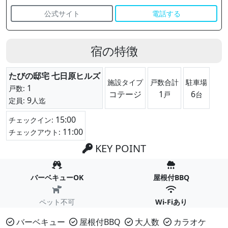
公式サイト
電話する
宿の特徴
たびの邸宅 七日原ヒルズ
施設タイプ
戸数合計
駐車場
1
戸数:
コテージ
1
6
戸
台
9
定員:
人迄
15:00
チェックイン:
11:00
チェックアウト:
KEY POINT
バーベキューOK
屋根付BBQ
ペット不可
Wi-Fiあり
バーベキュー
屋根付BBQ
大人数
カラオケ