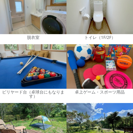
脱衣室
トイレ（1F/2F）
ビリヤード台（卓球台にもなりま
卓上ゲーム・スポーツ用品
す）