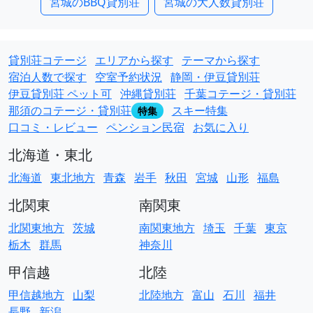
宮城のBBQ貸別荘
宮城の大人数貸別荘
貸別荘コテージ
エリアから探す
テーマから探す
宿泊人数で探す
空室予約状況
静岡・伊豆貸別荘
伊豆貸別荘 ペット可
沖縄貸別荘
千葉コテージ・貸別荘
那須のコテージ・貸別荘
スキー特集
特集
口コミ・レビュー
ペンション民宿
お気に入り
北海道・東北
北海道
東北地方
青森
岩手
秋田
宮城
山形
福島
北関東
南関東
北関東地方
茨城
南関東地方
埼玉
千葉
東京
栃木
群馬
神奈川
甲信越
北陸
甲信越地方
山梨
北陸地方
富山
石川
福井
長野
新潟