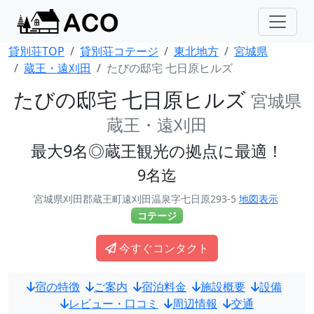
貸別荘TOP
貸別荘コテージ
東北地方
宮城県
蔵王・遠刈田
たびの邸宅 七日原ヒルズ
たびの邸宅 七日原ヒルズ
宮城県
蔵王・遠刈田
最大9名◎蔵王観光の拠点に最適！
9名迄
宮城県刈田郡蔵王町遠刈田温泉字七日原293-5
地図表示
コテージ
今すぐコンタクト
宿の特徴
ご案内
宿泊料金
施設概要
設備
レビュー・口コミ
周辺情報
交通