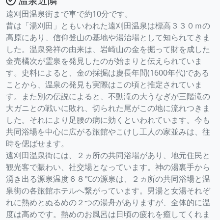
温泉近隣
遠刈田温泉街まで車で約10分です。
昔は「湯刈田」ともいわれた遠刈田温泉は標高３３０ｍの
高原にあり、信仰登山の基地や湯治場として知られてきま
した。温泉発祥の由来は、岩崎山の金を掘って財を成した
金売橘次が霊泉を発見したのが始まりと伝えられていま
す。史料によると、金の採掘は慶長年間(1600年代)である
ことから、温泉の発見も実際はこの頃と推定されていま
す。また別の伝説によると、不動滝の大うなぎが三階滝の
大ガニとの戦いに敗れ、切られた尾がこの地に流れつきま
した。それにより足腰の病に効くといわれています。今も
共同浴場を中心に広がる旅館やこけし工人の家並みは、往
時を偲ばせます。
遠刈田温泉街には、２ヵ所の共同浴場があり、地元住民と
観光客で賑わい、社交場となっています。神の湯裏手から
湧き出る源泉温度６８℃の源泉は、２ヵ所の共同浴場と温
泉街の各旅館ホテルへ繋がっています。男湯と女湯それぞ
れに熱めとぬるめの２つの湯舟がありますが、全体的に温
度は高めです。熱めのお風呂は日頃の疲れを癒してくれま