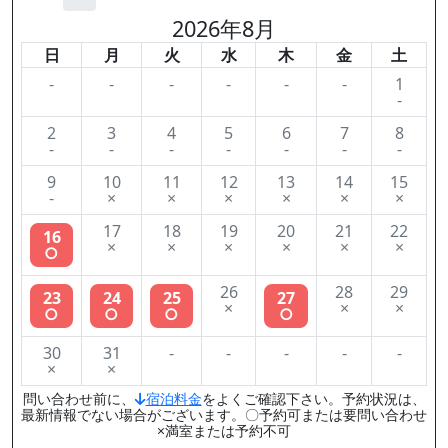
2026年8月
日
月
火
水
木
金
土
-
-
-
-
-
-
1
-
2
3
4
5
6
7
8
-
-
-
-
-
-
-
9
10
11
12
13
14
15
-
×
×
×
×
×
×
17
18
19
20
21
22
16
×
×
×
×
×
×
○
26
28
29
23
24
25
27
×
×
×
○
○
○
○
30
31
-
-
-
-
-
×
×
問い合わせ前に、
宿泊料金
をよくご確認下さい。予約状況は、
最新情報でない場合がございます。〇予約可または要問い合わせ
×満室または予約不可