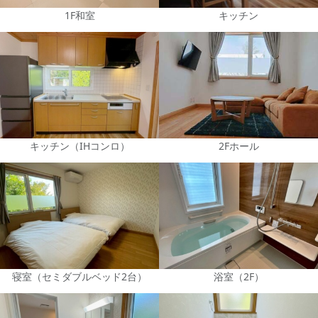
1F和室
キッチン
キッチン（IHコンロ）
2Fホール
寝室（セミダブルベッド2台）
浴室（2F）