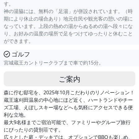
す。
神の湯脇には、無料の「足湯」が併設されています。（時
期により休止の場合あり）地元住民や観光客の憩いの場に
なっています。上段の熱めの湯からぬるめの湯へ段々にな
り、お好みの温度の場所で足をつけてゆったりと休むこと
ができます。
ゴルフ
宮城蔵王カントリークラブまで車で約15分。
ご案内
森に佇む邸宅を、2025年10月こだわりのリノベーション！
蔵王遠刈田温泉の中心地にほど近く、ハートランドやチー
ズ工場、えぼしスキー場などへも気軽にアクセスできる便
利な立地。
最大9名様までご宿泊可能で、ファミリーやグループ旅行
にぴったりの貸別荘です。
広々とした庭・デッキでは、オプションでBBQも楽しめ、