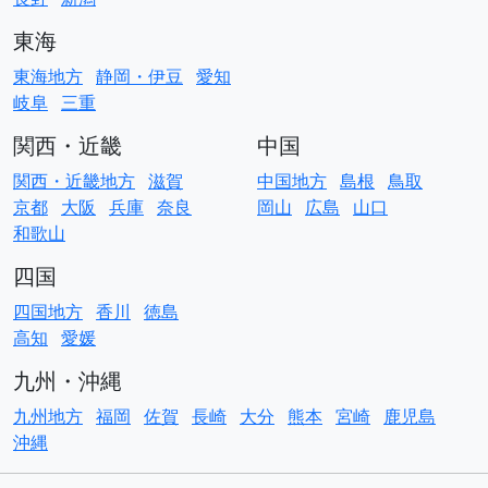
東海
東海地方
静岡・伊豆
愛知
岐阜
三重
関西・近畿
中国
関西・近畿地方
滋賀
中国地方
島根
鳥取
京都
大阪
兵庫
奈良
岡山
広島
山口
和歌山
四国
四国地方
香川
徳島
高知
愛媛
九州・沖縄
九州地方
福岡
佐賀
長崎
大分
熊本
宮崎
鹿児島
沖縄