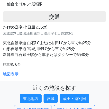
・仙台南ゴルフ倶楽部
交通
たびの邸宅 七日原ヒルズ
宮城県刈田郡蔵王町遠刈田温泉字七日原293-5
東北自動車道 白石I.Cまたは村田I.Cから車で約25分
山形自動車道 宮城川崎I.Cから車で約25分
新幹線白石蔵王駅から車またはタクシーで約40分
6
駐車場:
台
地図表示
近くの施設を探す
東北地方
宮城
蔵王・遠刈田