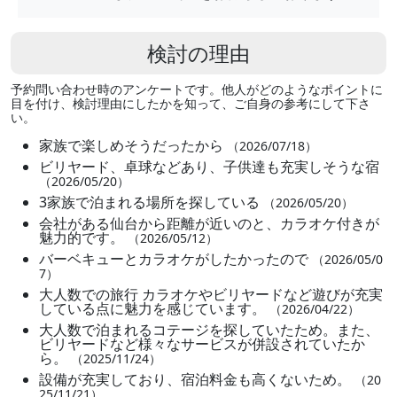
検討の理由
予約問い合わせ時のアンケートです。他人がどのようなポイントに
目を付け、検討理由にしたかを知って、ご自身の参考にして下さ
い。
家族で楽しめそうだったから
（2026/07/18）
ビリヤード、卓球などあり、子供達も充実しそうな宿
（2026/05/20）
3家族で泊まれる場所を探している
（2026/05/20）
会社がある仙台から距離が近いのと、カラオケ付きが
魅力的です。
（2026/05/12）
バーベキューとカラオケがしたかったので
（2026/05/0
7）
大人数での旅行 カラオケやビリヤードなど遊びが充実
している点に魅力を感じています。
（2026/04/22）
大人数で泊まれるコテージを探していたため。また、
ビリヤードなど様々なサービスが併設されていたか
ら。
（2025/11/24）
設備が充実しており、宿泊料金も高くないため。
（20
25/11/21）