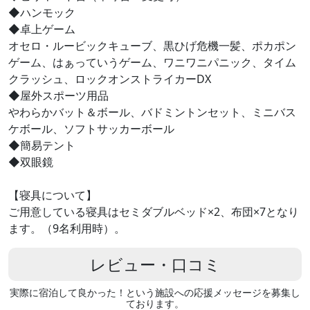
◆ハンモック
◆卓上ゲーム
オセロ・ルービックキューブ、黒ひげ危機一髪、ポカポン
ゲーム、はぁっていうゲーム、ワニワニパニック、タイム
クラッシュ、ロックオンストライカーDX
◆屋外スポーツ用品
やわらかバット＆ボール、バドミントンセット、ミニバス
ケボール、ソフトサッカーボール
◆簡易テント
◆双眼鏡
【寝具について】
ご用意している寝具はセミダブルベッド×2、布団×7となり
ます。（9名利用時）。
レビュー・口コミ
実際に宿泊して良かった！という施設への応援メッセージを募集し
ております。