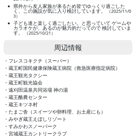
県外から友人家族が来るため皆でゆっくり過ごした
く、この施設が気に入り検討しています。
（2025/11/0
3）
子ども達と楽しく過ごしたい。と思っていて ゲームや
カラオケが、あるのが魅力的だってので 検討していま
す。
（2025/10/21）
周辺情報
・フレスコキクチ（スーパー）
・蔵王町国民健康保険蔵王病院（救急医療指定病院）
・蔵王観光タクシー
・蔵王町観光協会
・遠刈田温泉共同浴場 神の湯
・蔵王酪農センター
・蔵王キツネ村
・たまご舎（スイーツや卵料理、お土産にも）
・みやぎ蔵王えぼしリゾート
・すみかわスノーパーク
・宮城蔵王カントリークラブ