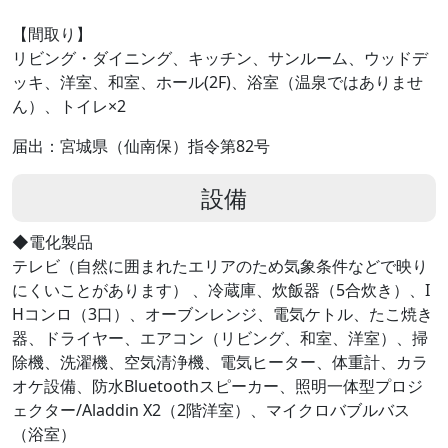
【間取り】
リビング・ダイニング、キッチン、サンルーム、ウッドデ
ッキ、洋室、和室、ホール(2F)、浴室（温泉ではありませ
ん）、トイレ×2
届出：宮城県（仙南保）指令第82号
設備
◆電化製品
テレビ（自然に囲まれたエリアのため気象条件などで映り
にくいことがあります） 、冷蔵庫、炊飯器（5合炊き）、I
Hコンロ（3口）、オーブンレンジ、電気ケトル、たこ焼き
器、ドライヤー、エアコン（リビング、和室、洋室）、掃
除機、洗濯機、空気清浄機、電気ヒーター、体重計、カラ
オケ設備、防水Bluetoothスピーカー、照明一体型プロジ
ェクター/Aladdin X2（2階洋室）、マイクロバブルバス
（浴室）