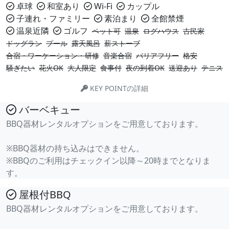
卓球
和室あり
Wi-Fi
カップル
子連れ・ファミリー
素泊まり
全館禁煙
温泉近隣
ゴルフ
ペット可
温泉
ログハウス
古民家
ドッグラン
プール
露天風呂
薪ストーブ
合宿・ワーケーション・研修
音楽合宿
バリアフリー
格安
騒ぎたい
花火OK
大人限定
食事付
夜の到着OK
送迎あり
テニス
KEY POINTの詳細
バーベキュー
BBQ器材レンタルオプションをご用意しております。
※BBQ器材の持ち込みはできません。
※BBQのご利用はチェックイン以降～20時までとなりま
す。
屋根付BBQ
BBQ器材レンタルオプションをご用意しております。