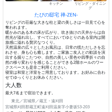
キッチン
リビング・ダイニン
グ
たびの邸宅 禅-ZEN-
リビングの荘厳な大きな柱と梁の美しさは一目見て心を
奪われます。
暖かみのある木の床が広がり、吹き抜けの天井からは自
然光が溢れ出し、すべてにおいてゆとりのある室内は開
放感に溢れる贅沢なつくり。
天然温泉の広々としたお風呂は、日常の慌ただしさを忘
れさせ、身も心も癒します。ご家族ご友人との歓談を演
出する掘りこたつや、自然の美しい景色や四季折々の自
然の移り変わりを感じることができる2階ホールのワー
クスペースも是非ご利用ください。
寝室は和室と洋室をご用意しております。お好みに合わ
せてゆっくりとお休みください。
大人数
最大7名まで宿泊できます。
東北／宮城県／蔵王・遠刈田
宮城県刈田郡蔵王町遠刈田温泉字小妻坂53-203