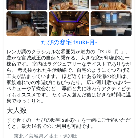
たびの邸宅 tsuki-月-
レンガ調のクラシカルな雰囲気が魅力の「tsuki -月-」。
豊かな宮城蔵王の自然と繋がる、大きな窓が印象的な一
棟宿です。 室内はラグジュアリーなテイストでありなが
ら、 考え抜かれた生活動線で、自宅のようにくつろげる
工夫が詰まっています。 ほど近くにある浅瀬の松川は、
家族連れでの水遊びにもぴったり。 広い河川敷ではバー
ベキューや芋煮会など、 季節と共に味わうアクティビテ
ィもオススメです。 たくさん遊んだ後は好きな時間に温
泉でゆっくりと。
大人数
すぐ近くの「たびの邸宅 sai-彩-」を一緒にご予約いただ
くと、最大14名でのご利用も可能です。
東北／宮城県／蔵王・遠刈田