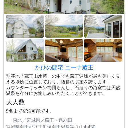
たびの邸宅 ニーナ蔵王
別荘地「蔵王山水苑」の中でも蔵王連峰が最も美しく見
える場所に位置しており、抜群の眺望を誇ります。
カウンターキッチンで団らんし、石造りの浴室では天然
温泉を存分にお愉しみいただくことができます。
大人数
9名まで宿泊可能です。
東北／宮城県／蔵王・遠刈田
宮城県刈田郡蔵王町遠刈田温泉字八山4-430