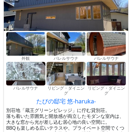
外観
バレルサウナ
バレルサウナ
バレルサウナ
リビング・ダイニン
リビング・ダイニン
グ
グ
たびの邸宅 悠-haruka-
別荘地「蔵王グリーンビレッジ」に佇む貸別荘。
落ち着いた雰囲気と開放感が両立したモダンな室内は、
大きな窓から光が差し込む居心地の良い空間に。
BBQも楽しめる広いテラスや、プライベート空間でくつ