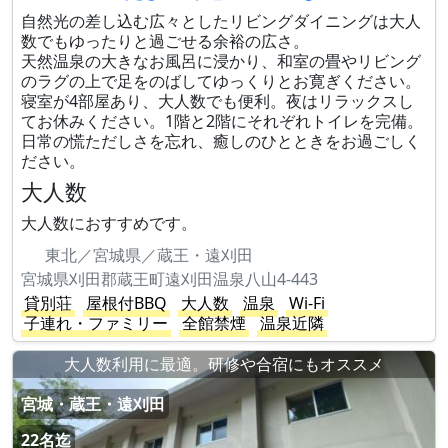
自然光の差し込む広々としたリビングダイニングは大人
数でもゆったりと過ごせる余裕の広さ。
天然温泉の大きなお風呂に浸かり、和室の畳やリビング
のラグの上で足をのばしてゆっくりとお寛ぎください。
寝室が4部屋あり、大人数でも便利。夜はリラックスし
てお休みください。1階と2階にそれぞれトイレを完備。
日常の慌ただしさを忘れ、癒しのひとときをお過ごしく
ださい。
大人数
大人数におすすめです。
東北／宮城県／蔵王・遠刈田
宮城県刈田郡蔵王町遠刈田温泉八山4-443
貸別荘
屋根付BBQ
大人数
温泉
Wi-Fi
子連れ・ファミリー
全館禁煙
温泉近隣
大人数利用に最適。研修や合宿にもオススメ
宮城・蔵王・遠刈田
22名迄