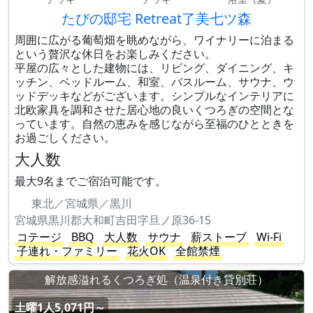
たびの邸宅 Retreat了美七ツ森
周囲に広がる葡萄畑を眺めながら、ワイナリーに泊まる
という贅沢な休日をお楽しみください。
平屋の広々とした建物には、リビング、ダイニング、キ
ッチン、ベッドルーム、和室、バスルーム、サウナ、ウ
ッドデッキなどがございます。シンプルなインテリアに
北欧家具を調和させた居心地の良いくつろぎの空間とな
っています。自然の恵みを感じながら至福のひとときを
お過ごしください。
大人数
最大9名までご宿泊可能です。
東北／宮城県／黒川
宮城県黒川郡大和町吉田字旦ノ原36-15
コテージ
BBQ
大人数
サウナ
薪ストーブ
Wi-Fi
子連れ・ファミリー
花火OK
全館禁煙
解放感溢れるくつろぎ処（温泉付き貸別荘）
土曜1人5,071円～