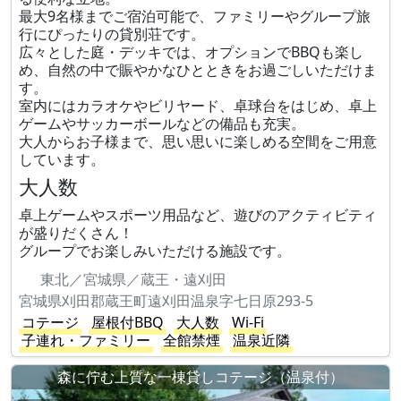
最大9名様までご宿泊可能で、ファミリーやグループ旅
行にぴったりの貸別荘です。
広々とした庭・デッキでは、オプションでBBQも楽し
め、自然の中で賑やかなひとときをお過ごしいただけま
す。
室内にはカラオケやビリヤード、卓球台をはじめ、卓上
ゲームやサッカーボールなどの備品も充実。
大人からお子様まで、思い思いに楽しめる空間をご用意
しています。
大人数
卓上ゲームやスポーツ用品など、遊びのアクティビティ
が盛りだくさん！
グループでお楽しみいただける施設です。
東北／宮城県／蔵王・遠刈田
宮城県刈田郡蔵王町遠刈田温泉字七日原293-5
コテージ
屋根付BBQ
大人数
Wi-Fi
子連れ・ファミリー
全館禁煙
温泉近隣
森に佇む上質な一棟貸しコテージ（温泉付）