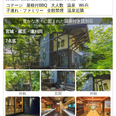
コテージ
屋根付BBQ
大人数
温泉
Wi-Fi
子連れ・ファミリー
全館禁煙
温泉近隣
豊かな木々に囲まれた温泉付き貸別荘
宮城・蔵王・遠刈田
7名迄
外観
玄関
外観