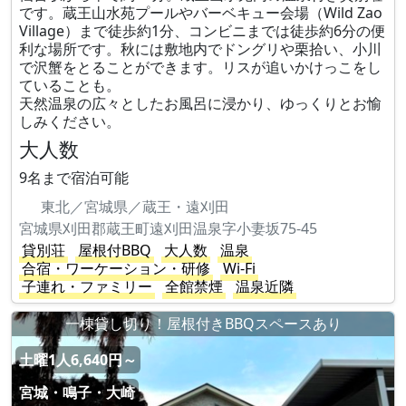
です。蔵王山水苑プールやバーベキュー会場（Wild Zao
Village）まで徒歩約1分、コンビニまでは徒歩約6分の便
利な場所です。秋には敷地内でドングリや栗拾い、小川
で沢蟹をとることができます。リスが追いかけっこをし
ていることも。
天然温泉の広々としたお風呂に浸かり、ゆっくりとお愉
しみください。
大人数
9名まで宿泊可能
東北／宮城県／蔵王・遠刈田
宮城県刈田郡蔵王町遠刈田温泉字小妻坂75-45
貸別荘
屋根付BBQ
大人数
温泉
合宿・ワーケーション・研修
Wi-Fi
子連れ・ファミリー
全館禁煙
温泉近隣
一棟貸し切り！屋根付きBBQスペースあり
土曜1人6,640円～
宮城・鳴子・大崎