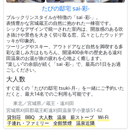
たびの邸宅 sai-彩-
ブルックリンスタイルが特徴の「sai -彩-」。
表情豊かな宮城蔵王の自然に抱かれた一棟宿です。
シックなデザインで統一された室内は、開放感のある吹
き抜けや景色を大きく切り取る窓、広々としたウッドデ
ッキが印象的。
ツーリングやスキー、アウトドアなど自然を満喫する多
彩な楽しみ方はもちろん、開湯400余年の歴史ある遠刈
田温泉のお湯が旅の疲れを心地よく癒します。
“楽しい”の余韻が続く「sai -彩-」で、最高の1日をお過
ごしください。
大人数
すぐ近くの「たびの邸宅 tsuki-月-」を一緒にご予約いた
だくと、最大14名でのご利用も可能です。
東北／宮城県／蔵王・遠刈田
宮城県刈田郡蔵王町遠刈田温泉字小妻坂51-62
貸別荘
BBQ
大人数
温泉
薪ストーブ
Wi-Fi
子連れ・ファミリー
全館禁煙
温泉近隣