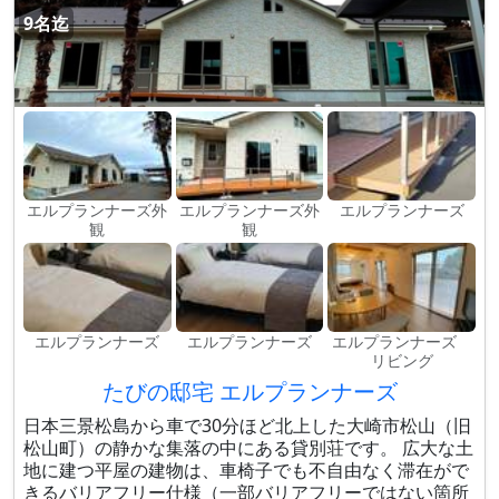
9名迄
エルプランナーズ外
エルプランナーズ外
エルプランナーズ
観
観
エルプランナーズ
エルプランナーズ
エルプランナーズ
リビング
たびの邸宅 エルプランナーズ
日本三景松島から車で30分ほど北上した大崎市松山（旧
松山町）の静かな集落の中にある貸別荘です。 広大な土
地に建つ平屋の建物は、車椅子でも不自由なく滞在がで
きるバリアフリー仕様（一部バリアフリーではない箇所