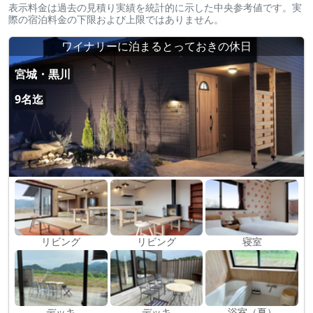
表示料金は過去の見積り実績を統計的に示した中央参考値です。実
際の宿泊料金の下限および上限ではありません。
ワイナリーに泊まるとっておきの休日
宮城・黒川
9名迄
リビング
リビング
寝室
デッキ
デッキ
浴室（夏）