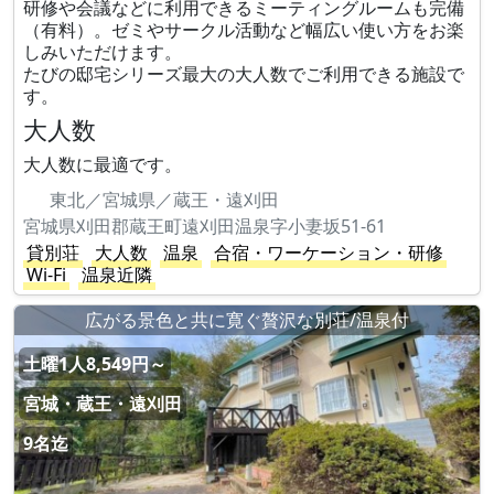
研修や会議などに利用できるミーティングルームも完備
（有料）。ゼミやサークル活動など幅広い使い方をお楽
しみいただけます。
たびの邸宅シリーズ最大の大人数でご利用できる施設で
す。
大人数
大人数に最適です。
東北／宮城県／蔵王・遠刈田
宮城県刈田郡蔵王町遠刈田温泉字小妻坂51-61
貸別荘
大人数
温泉
合宿・ワーケーション・研修
Wi-Fi
温泉近隣
広がる景色と共に寛ぐ贅沢な別荘/温泉付
土曜1人8,549円～
宮城・蔵王・遠刈田
9名迄