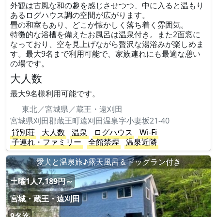
外観は古風な和の趣を感じさせつつ、中に入ると温もり
あるログハウス調の空間が広がります。
畳の和室もあり、どこか懐かしく落ち着く雰囲気。
特徴的な浴槽を備えたお風呂は温泉付き。また2面窓に
なっており、空を見上げながら贅沢な湯浴みが楽しめま
す。最大9名まで利用可能で、家族連れにも最適な憩い
の場です。
大人数
最大9名様利用可能です。
東北／宮城県／蔵王・遠刈田
宮城県刈田郡蔵王町遠刈田温泉字小妻坂21-40
貸別荘
大人数
温泉
ログハウス
Wi-Fi
子連れ・ファミリー
全館禁煙
温泉近隣
愛犬と温泉旅♪露天風呂＆ドッグラン付き
土曜1人7,189円～
宮城・蔵王・遠刈田
9名迄