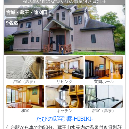
格式高い贅沢なつくりの温泉付き貸別荘
宮城・蔵王・遠刈田
9名迄
浴室（温泉）
リビング
玄関ホール
和室
キッチン
浴室（温泉）
たびの邸宅 響-HIBIKI-
仙台駅から車で約50分。蔵王山水苑内の温泉付き貸別荘