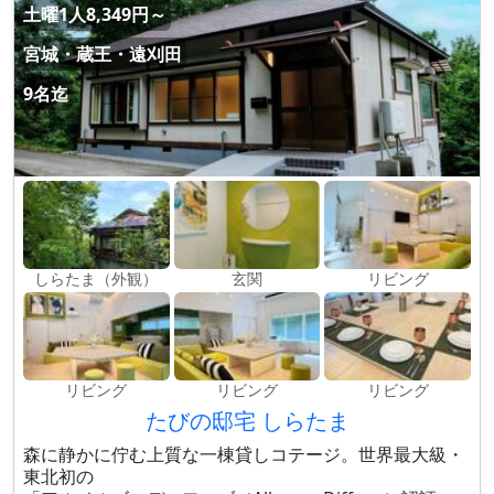
土曜1人8,349円～
宮城・蔵王・遠刈田
9名迄
しらたま（外観）
玄関
リビング
リビング
リビング
リビング
たびの邸宅 しらたま
森に静かに佇む上質な一棟貸しコテージ。世界最大級・
東北初の