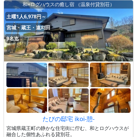
和×ログハウスの癒し宿 （温泉付貸別荘）
土曜1人6,978円～
宮城・蔵王・遠刈田
9名迄
たびの邸宅 ikoi-憩-
宮城県蔵王町の静かな住宅街に佇む、和とログハウスが
融合した個性あふれる貸別荘。