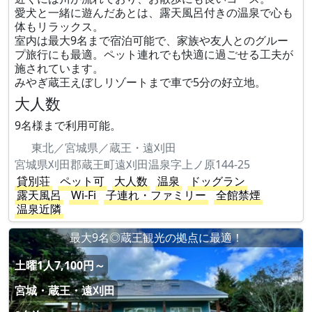
愛犬と一緒に遊んだあとは、露天風呂付きの温泉で心も
体もリラックス。
室内は最大9名まで宿泊可能で、家族や友人とのグルー
プ旅行にも最適。ペット連れでも快適に過ごせる工夫が
施されています。
みやぎ蔵王えぼしリゾートまで車で5分の好立地。
大人数
9名様まで利用可能。
東北／宮城県／蔵王・遠刈田
宮城県刈田郡蔵王町遠刈田温泉字上ノ原144-25
貸別荘
ペット可
大人数
温泉
ドッグラン
露天風呂
Wi-Fi
子連れ・ファミリー
全館禁煙
温泉近隣
最大9名◎蔵王観光の拠点に最適！
土曜1人7,100円～
宮城・蔵王・遠刈田