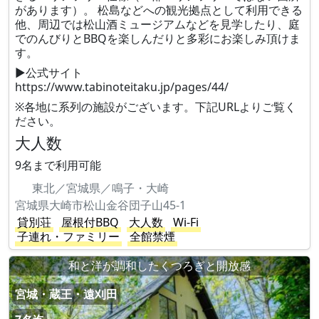
があります）。 松島などへの観光拠点として利用できる
他、周辺では松山酒ミュージアムなどを見学したり、庭
でのんびりとBBQを楽しんだりと多彩にお楽しみ頂けま
す。
▶公式サイト
https://www.tabinoteitaku.jp/pages/44/
※各地に系列の施設がございます。下記URLよりご覧く
ださい。
大人数
9名まで利用可能
東北／宮城県／鳴子・大崎
宮城県大崎市松山金谷団子山45-1
貸別荘
屋根付BBQ
大人数
Wi-Fi
子連れ・ファミリー
全館禁煙
和と洋が調和したくつろぎと開放感
宮城・蔵王・遠刈田