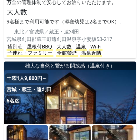
万全の管理体制で安心してお泊りいただけます。
大人数
9名様まで利用可能です（添寝幼児は2名までOK）。
東北／宮城県／蔵王・遠刈田
宮城県刈田郡蔵王町遠刈田温泉字小妻坂53-217
貸別荘
屋根付BBQ
大人数
温泉
Wi-Fi
子連れ・ファミリー
全館禁煙
温泉近隣
雄大な自然と繋がる開放感（温泉付き）
土曜1人9,800円～
宮城・蔵王・遠刈田
6名迄