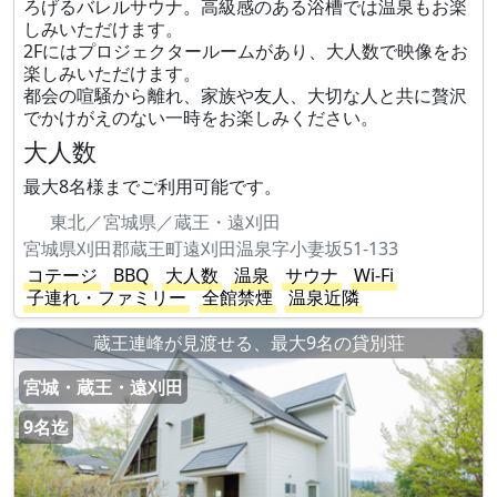
ろげるバレルサウナ。高級感のある浴槽では温泉もお楽
しみいただけます。
2Fにはプロジェクタールームがあり、大人数で映像をお
楽しみいただけます。
都会の喧騒から離れ、家族や友人、大切な人と共に贅沢
でかけがえのない一時をお楽しみください。
大人数
最大8名様までご利用可能です。
東北／宮城県／蔵王・遠刈田
宮城県刈田郡蔵王町遠刈田温泉字小妻坂51-133
コテージ
BBQ
大人数
温泉
サウナ
Wi-Fi
子連れ・ファミリー
全館禁煙
温泉近隣
蔵王連峰が見渡せる、最大9名の貸別荘
宮城・蔵王・遠刈田
9名迄