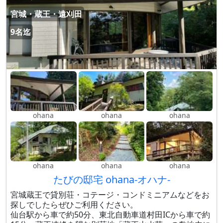
宮城・蔵王・遠刈田
9名迄
ohana
ohana
ohana
ohana
ohana
ohana
たびの邸宅 ohana-オハナ-
宮城蔵王で貸別荘・コテージ・コンドミニアムなどをお
探しでしたらぜひご利用ください。
仙台駅から車で約50分、東北自動車道村田ICから車で約