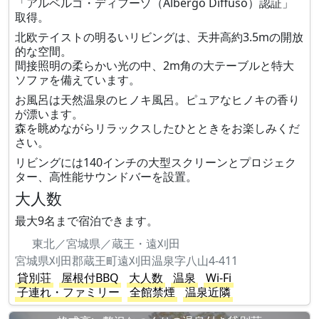
「アルベルゴ・ディフーゾ（Albergo Diffuso）認証」
取得。
北欧テイストの明るいリビングは、天井高約3.5mの開放
的な空間。
間接照明の柔らかい光の中、2m角の大テーブルと特大
ソファを備えています。
お風呂は天然温泉のヒノキ風呂。ピュアなヒノキの香り
が漂います。
森を眺めながらリラックスしたひとときをお楽しみくだ
さい。
リビングには140インチの大型スクリーンとプロジェク
ター、高性能サウンドバーを設置。
大人数
最大9名まで宿泊できます。
東北／宮城県／蔵王・遠刈田
宮城県刈田郡蔵王町遠刈田温泉字八山4-411
貸別荘
屋根付BBQ
大人数
温泉
Wi-Fi
子連れ・ファミリー
全館禁煙
温泉近隣