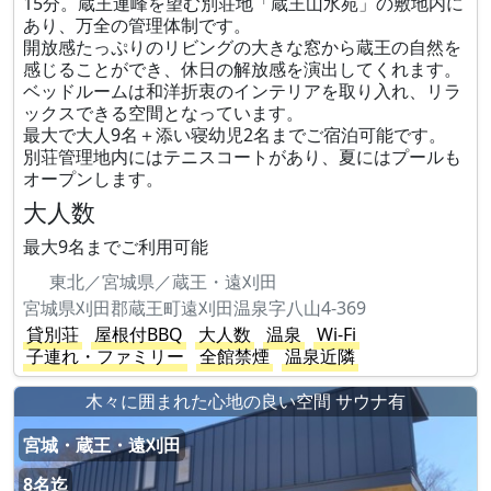
15分。蔵王連峰を望む別荘地「蔵王山水苑」の敷地内に
あり、万全の管理体制です。
開放感たっぷりのリビングの大きな窓から蔵王の自然を
感じることができ、休日の解放感を演出してくれます。
ベッドルームは和洋折衷のインテリアを取り入れ、リラ
ックスできる空間となっています。
最大で大人9名＋添い寝幼児2名までご宿泊可能です。
別荘管理地内にはテニスコートがあり、夏にはプールも
オープンします。
大人数
最大9名までご利用可能
東北／宮城県／蔵王・遠刈田
宮城県刈田郡蔵王町遠刈田温泉字八山4-369
貸別荘
屋根付BBQ
大人数
温泉
Wi-Fi
子連れ・ファミリー
全館禁煙
温泉近隣
木々に囲まれた心地の良い空間 サウナ有
宮城・蔵王・遠刈田
8名迄