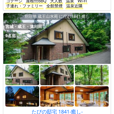
コテージ
屋根付BBQ
大人数
温泉
Wi-Fi
子連れ・ファミリー
全館禁煙
温泉近隣
別荘地 蔵王山水苑 に佇む1841-癒し
宮城・蔵王・遠刈田
9名迄
たびの邸宅 1841-癒し-