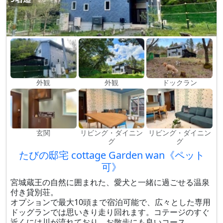
外観
外観
ドックラン
玄関
リビング・ダイニン
リビング・ダイニン
グ
グ
たびの邸宅 cottage Garden wan《ペット
可》
宮城蔵王の自然に囲まれた、愛犬と一緒に過ごせる温泉
付き貸別荘。
オプションで最大10頭まで宿泊可能で、広々とした専用
ドッグランでは思いきり走り回れます。コテージのすぐ
近くには川が流れており、お散歩にも良いコース。