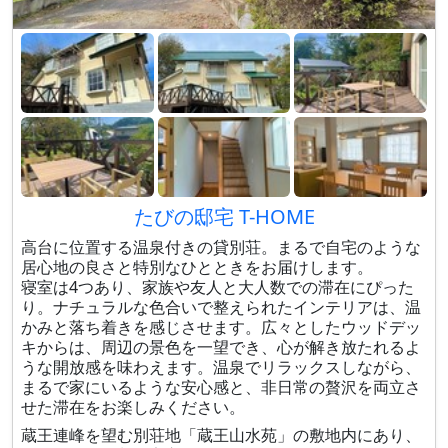
たびの邸宅 T-HOME
高台に位置する温泉付きの貸別荘。まるで自宅のような
居心地の良さと特別なひとときをお届けします。
寝室は4つあり、家族や友人と大人数での滞在にぴった
り。ナチュラルな色合いで整えられたインテリアは、温
かみと落ち着きを感じさせます。広々としたウッドデッ
キからは、周辺の景色を一望でき、心が解き放たれるよ
うな開放感を味わえます。温泉でリラックスしながら、
まるで家にいるような安心感と、非日常の贅沢を両立さ
せた滞在をお楽しみください。
蔵王連峰を望む別荘地「蔵王山水苑」の敷地内にあり、