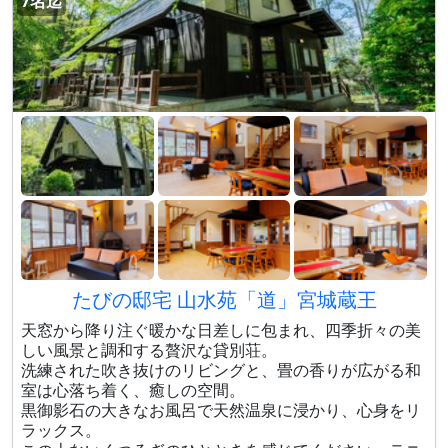
7名迄
たびの邸宅 山水苑「道」宮城蔵王
天窓から降り注ぐ暖かな日差しに包まれ、四季折々の美
しい風景と調和する贅沢な貸別荘。
洗練された吹き抜けのリビングと、畳の香りが広がる和
室は心落ち着く、癒しの空間。
黒御影石の大きなお風呂で天然温泉に浸かり、心身をリ
ラックス。