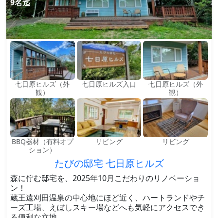
9名迄
七日原ヒルズ（外
七日原ヒルズ入口
七日原ヒルズ（外
観）
観）
BBQ器材（有料オプ
リビング
リビング
ション）
たびの邸宅 七日原ヒルズ
森に佇む邸宅を、2025年10月こだわりのリノベーショ
ン！
蔵王遠刈田温泉の中心地にほど近く、ハートランドやチ
ーズ工場、えぼしスキー場などへも気軽にアクセスでき
る便利な立地。