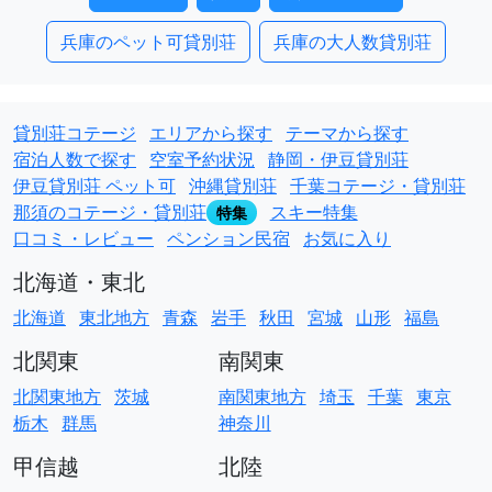
兵庫のペット可貸別荘
兵庫の大人数貸別荘
貸別荘コテージ
エリアから探す
テーマから探す
宿泊人数で探す
空室予約状況
静岡・伊豆貸別荘
伊豆貸別荘 ペット可
沖縄貸別荘
千葉コテージ・貸別荘
那須のコテージ・貸別荘
スキー特集
特集
口コミ・レビュー
ペンション民宿
お気に入り
北海道・東北
北海道
東北地方
青森
岩手
秋田
宮城
山形
福島
北関東
南関東
北関東地方
茨城
南関東地方
埼玉
千葉
東京
栃木
群馬
神奈川
甲信越
北陸