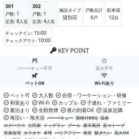
301
302
施設タイプ
戸数合計
駐車場
1
1
戸数:
戸数:
貸別荘
6
12
戸
台
8
4
定員:
人迄
定員:
人迄
15:00
チェックイン:
10:00
チェックアウト:
KEY POINT
バーベキュー不可
花火不可
ペットOK
Wi-Fiあり
ペット可
大人数
合宿・ワーケーション・研修
和室あり
Wi-Fi
カップル
子連れ・ファミリー
素泊まり
全館禁煙
夜の到着OK
温泉近隣
海沿い・海水浴
バーベキュー
屋根付BBQ
温泉
ログハウス
古民家
ドッグラン
プール
露天風呂
薪ストーブ
音楽合宿
カラオケ
卓球
バリアフリー
格安
騒ぎたい
花火OK