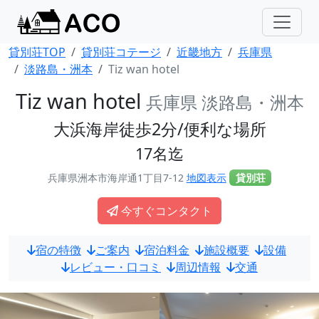
貸別荘TOP
貸別荘コテージ
近畿地方
兵庫県
淡路島・洲本
Tiz wan hotel
Tiz wan hotel
兵庫県 淡路島・洲本
大浜海岸徒歩2分/便利な場所
17名迄
兵庫県洲本市海岸通1丁目7-12
地図表示
貸別荘
今すぐコンタクト
宿の特徴
ご案内
宿泊料金
施設概要
設備
レビュー・口コミ
周辺情報
交通