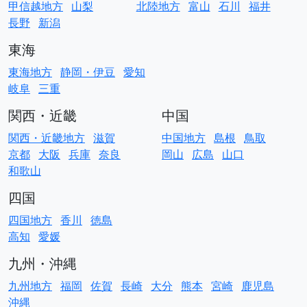
甲信越地方
山梨
北陸地方
富山
石川
福井
長野
新潟
東海
東海地方
静岡・伊豆
愛知
岐阜
三重
関西・近畿
中国
関西・近畿地方
滋賀
中国地方
島根
鳥取
京都
大阪
兵庫
奈良
岡山
広島
山口
和歌山
四国
四国地方
香川
徳島
高知
愛媛
九州・沖縄
九州地方
福岡
佐賀
長崎
大分
熊本
宮崎
鹿児島
沖縄