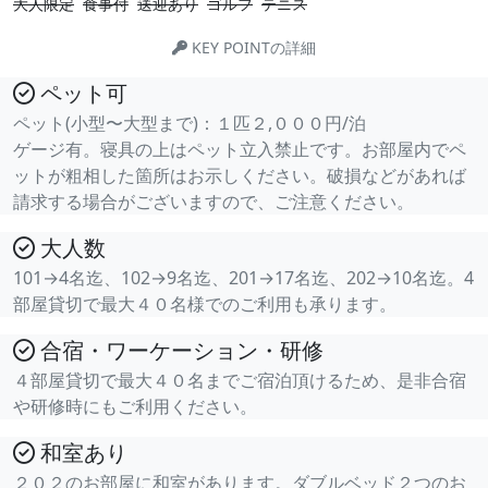
大人限定
食事付
送迎あり
ゴルフ
テニス
KEY POINTの詳細
ペット可
ペット(小型〜大型まで)：１匹２,０００円/泊
ゲージ有。寝具の上はペット立入禁止です。お部屋内でペ
ットが粗相した箇所はお示しください。破損などがあれば
請求する場合がございますので、ご注意ください。
大人数
101→4名迄、102→9名迄、201→17名迄、202→10名迄。4
部屋貸切で最大４０名様でのご利用も承ります。
合宿・ワーケーション・研修
４部屋貸切で最大４０名までご宿泊頂けるため、是非合宿
や研修時にもご利用ください。
和室あり
２０２のお部屋に和室があります。ダブルベッド２つのお