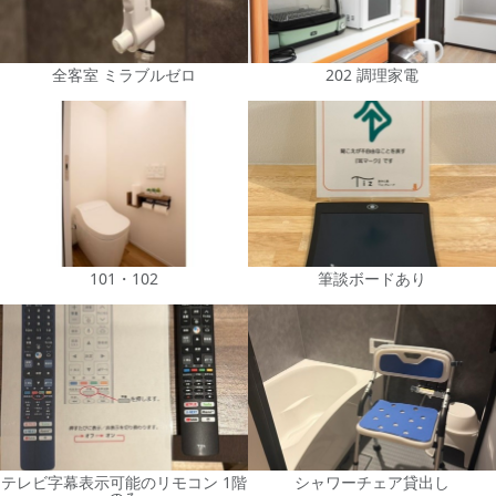
全客室 ミラブルゼロ
202 調理家電
101・102
筆談ボードあり
テレビ字幕表示可能のリモコン 1階
シャワーチェア貸出し