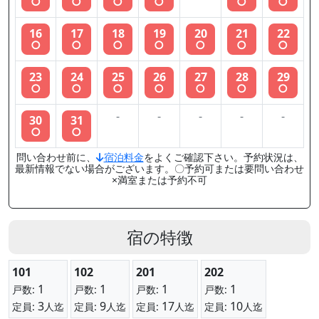
○
○
○
○
○
○
16
17
18
19
20
21
22
○
○
○
○
○
○
○
23
24
25
26
27
28
29
○
○
○
○
○
○
○
-
-
-
-
-
30
31
○
○
問い合わせ前に、
宿泊料金
をよくご確認下さい。予約状況は、
最新情報でない場合がございます。〇予約可または要問い合わせ
×満室または予約不可
宿の特徴
101
102
201
202
1
1
1
1
戸数:
戸数:
戸数:
戸数:
3
9
17
10
定員:
人迄
定員:
人迄
定員:
人迄
定員:
人迄