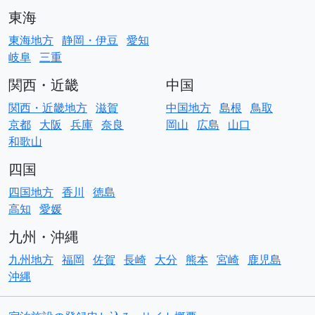
東海
東海地方
静岡・伊豆
愛知
岐阜
三重
関西・近畿
中国
関西・近畿地方
滋賀
中国地方
島根
鳥取
京都
大阪
兵庫
奈良
岡山
広島
山口
和歌山
四国
四国地方
香川
徳島
高知
愛媛
九州・沖縄
九州地方
福岡
佐賀
長崎
大分
熊本
宮崎
鹿児島
沖縄