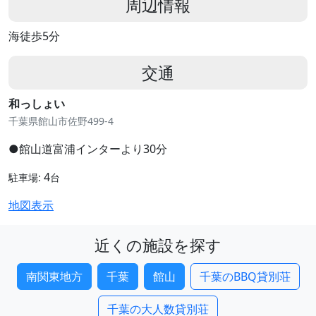
周辺情報
海徒歩5分
交通
和っしょい
千葉県館山市佐野499-4
●館山道富浦インターより30分
4
駐車場:
台
地図表示
近くの施設を探す
南関東地方
千葉
館山
千葉のBBQ貸別荘
千葉の大人数貸別荘