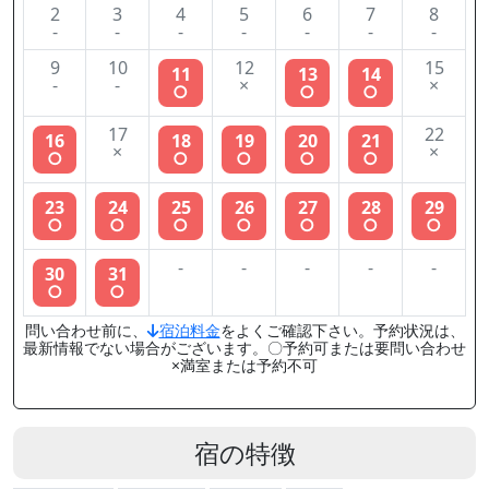
2
3
4
5
6
7
8
-
-
-
-
-
-
-
9
10
12
15
11
13
14
-
-
×
×
○
○
○
17
22
16
18
19
20
21
×
×
○
○
○
○
○
23
24
25
26
27
28
29
○
○
○
○
○
○
○
-
-
-
-
-
30
31
○
○
問い合わせ前に、
宿泊料金
をよくご確認下さい。予約状況は、
最新情報でない場合がございます。〇予約可または要問い合わせ
×満室または予約不可
宿の特徴