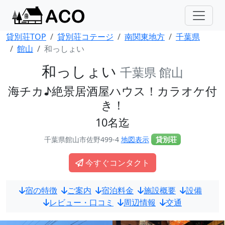
貸別荘TOP
貸別荘コテージ
南関東地方
千葉県
館山
和っしょい
和っしょい
千葉県 館山
海チカ♪絶景居酒屋ハウス！カラオケ付
き！
10名迄
千葉県館山市佐野499-4
地図表示
貸別荘
今すぐコンタクト
宿の特徴
ご案内
宿泊料金
施設概要
設備
レビュー・口コミ
周辺情報
交通