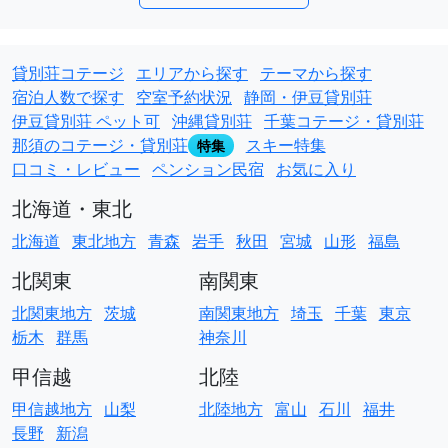
貸別荘コテージ
エリアから探す
テーマから探す
宿泊人数で探す
空室予約状況
静岡・伊豆貸別荘
伊豆貸別荘 ペット可
沖縄貸別荘
千葉コテージ・貸別荘
那須のコテージ・貸別荘
スキー特集
特集
口コミ・レビュー
ペンション民宿
お気に入り
北海道・東北
北海道
東北地方
青森
岩手
秋田
宮城
山形
福島
北関東
南関東
北関東地方
茨城
南関東地方
埼玉
千葉
東京
栃木
群馬
神奈川
甲信越
北陸
甲信越地方
山梨
北陸地方
富山
石川
福井
長野
新潟