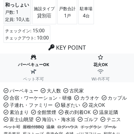
和っしょい
施設タイプ
戸数合計
駐車場
1
戸数:
貸別荘
1
4
戸
台
10
定員:
人迄
15:00
チェックイン:
10:00
チェックアウト:
KEY POINT
バーベキューOK
花火OK
ペット不可
Wi-Fi不可
バーベキュー
大人数
古民家
合宿・ワーケーション・研修
カラオケ
カップル
子連れ・ファミリー
騒ぎたい
花火OK
素泊まり
全館禁煙
夜の到着OK
温泉近隣
富士山眺望
海沿い・海水浴
ゴルフ
テニス
ペット可
屋根付BBQ
温泉
ログハウス
ドッグラン
プール
露天風呂
薪ストーブ
音楽合宿
卓球
バリアフリー
和室あり