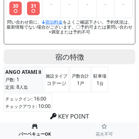
-
-
-
-
-
30
31
○
○
問い合わせ前に、
宿泊料金
をよくご確認下さい。予約状況は、
最新情報でない場合がございます。〇予約可または要問い合わせ
×満室または予約不可
宿の特徴
ANGO ATAMI Ⅱ
施設タイプ
戸数合計
駐車場
1
戸数:
コテージ
1
1
戸
台
8
定員:
人迄
16:00
チェックイン:
10:00
チェックアウト:
KEY POINT
バーベキューOK
花火不可