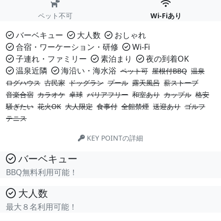
ペット不可
Wi-Fiあり
バーベキュー
大人数
おしゃれ
合宿・ワーケーション・研修
Wi-Fi
子連れ・ファミリー
素泊まり
夜の到着OK
温泉近隣
海沿い・海水浴
ペット可
屋根付BBQ
温泉
ログハウス
古民家
ドッグラン
プール
露天風呂
薪ストーブ
音楽合宿
カラオケ
卓球
バリアフリー
和室あり
カップル
格安
騒ぎたい
花火OK
大人限定
食事付
全館禁煙
送迎あり
ゴルフ
テニス
KEY POINTの詳細
バーベキュー
BBQ無料利用可能！
大人数
最大８名利用可能！