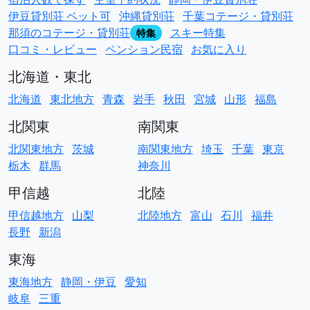
伊豆貸別荘 ペット可
沖縄貸別荘
千葉コテージ・貸別荘
那須のコテージ・貸別荘
スキー特集
特集
口コミ・レビュー
ペンション民宿
お気に入り
北海道・東北
北海道
東北地方
青森
岩手
秋田
宮城
山形
福島
北関東
南関東
北関東地方
茨城
南関東地方
埼玉
千葉
東京
栃木
群馬
神奈川
甲信越
北陸
甲信越地方
山梨
北陸地方
富山
石川
福井
長野
新潟
東海
東海地方
静岡・伊豆
愛知
岐阜
三重