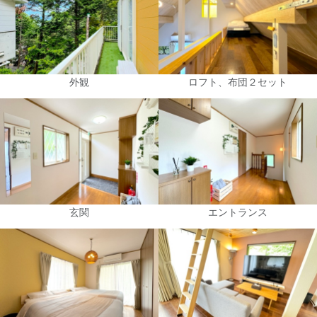
外観
ロフト、布団２セット
玄関
エントランス