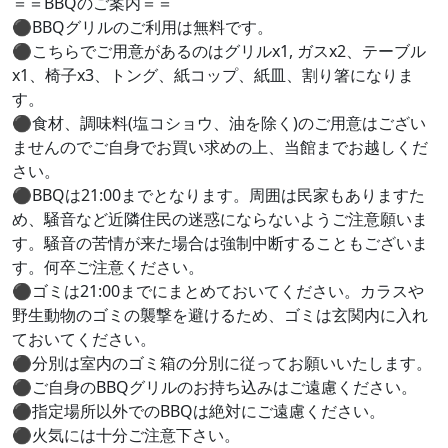
＝＝BBQのご案内＝＝
⚫︎BBQグリルのご利用は無料です。
⚫︎こちらでご用意があるのはグリルx1, ガスx2、テーブル
x1、椅子x3、トング、紙コップ、紙皿、割り箸になりま
す。
⚫︎食材、調味料(塩コショウ、油を除く)のご用意はござい
ませんのでご自身でお買い求めの上、当館までお越しくだ
さい。
⚫︎BBQは21:00までとなります。周囲は民家もありますた
め、騒音など近隣住民の迷惑にならないようご注意願いま
す。騒音の苦情が来た場合は強制中断することもございま
す。何卒ご注意ください。
⚫︎ゴミは21:00までにまとめておいてください。カラスや
野生動物のゴミの襲撃を避けるため、ゴミは玄関内に入れ
ておいてください。
⚫︎分別は室内のゴミ箱の分別に従ってお願いいたします。
⚫︎ご自身のBBQグリルのお持ち込みはご遠慮ください。
⚫︎指定場所以外でのBBQは絶対にご遠慮ください。
⚫︎火気には十分ご注意下さい。