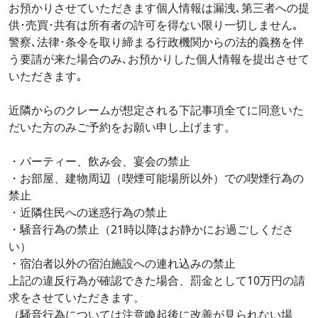
お預かりさせていただきます個人情報は漏洩､第三者への提
供･売買･共有は所有者の許可を得ない限り一切しません｡
警察､法律･条令を取り締まる行政機関からの法的義務を伴
う要請が来た場合のみ､お預かりした個人情報を提出させて
いただきます｡
近隣からのクレームが想定される下記事項全てに同意いた
だいた方のみご予約をお願い申し上げます。
・パーティー、飲み会、宴会の禁止
・お部屋、建物周辺（喫煙可能場所以外）での喫煙行為の
禁止
・近隣住民への迷惑行為の禁止
・騒音行為の禁止（21時以降はお静かにお過ごしくださ
い）
・宿泊者以外の宿泊施設への連れ込みの禁止
上記の違反行為が確認できた場合、罰金として10万円の請
求をさせていただきます。
（騒音行為については注意喚起後に改善が見られない場