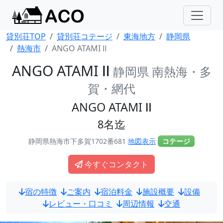
貸別荘TOP
貸別荘コテージ
東海地方
静岡県
熱海市
ANGO ATAMI Ⅱ
ANGO ATAMI Ⅱ
静岡県 南熱海・多
賀・網代
ANGO ATAMI Ⅱ
8名迄
静岡県熱海市下多賀1702番681
地図表示
コテージ
今すぐコンタクト
宿の特徴
ご案内
宿泊料金
施設概要
設備
レビュー・口コミ
周辺情報
交通