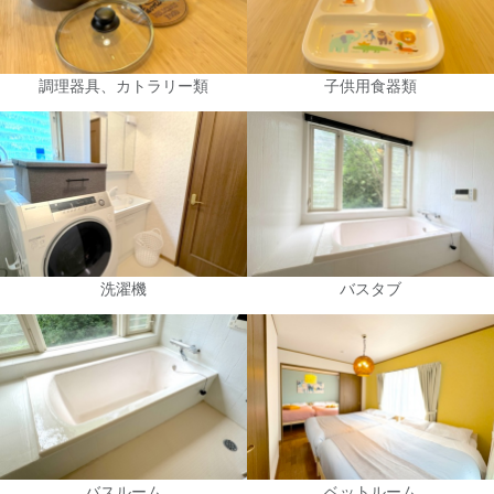
調理器具、カトラリー類
子供用食器類
洗濯機
バスタブ
バスルーム
ベットルーム