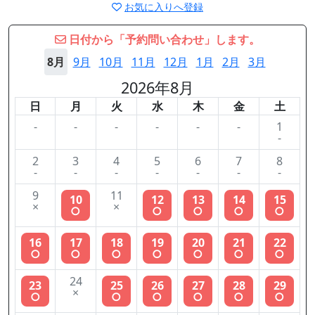
お気に入りへ登録
日付から「予約問い合わせ」します。
8月
9月
10月
11月
12月
1月
2月
3月
2026年8月
日
月
火
水
木
金
土
-
-
-
-
-
-
1
-
2
3
4
5
6
7
8
-
-
-
-
-
-
-
9
11
10
12
13
14
15
×
×
○
○
○
○
○
16
17
18
19
20
21
22
○
○
○
○
○
○
○
24
23
25
26
27
28
29
×
○
○
○
○
○
○