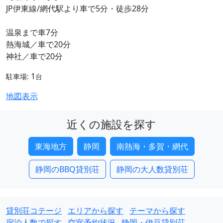
JP伊東線/網代駅より車で5分・徒歩28分
温泉まで車7分
熱海城／車で20分
神社／車で20分
1
駐車場:
台
地図表示
近くの施設を探す
東海地方
静岡
南熱海・多賀・網代
静岡のBBQ貸別荘
静岡の大人数貸別荘
貸別荘コテージ
エリアから探す
テーマから探す
宿泊人数で探す
空室予約状況
静岡・伊豆貸別荘