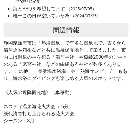
（2025/12/05）
海とBBQを希望してます
（2025/07/05）
唯一この日が空いていた為
（2024/07/25）
周辺情報
静岡県熱海市は「熱海温泉」で有名な温泉地で、古くから
湯河原や箱根などと共に温泉保養地として栄えました。市
内には温泉の神を祀る「湯前神社」や樹齢2000年のご神木
のある「来宮神社」などの由緒ある神社が数多くありま
す。 この他、「長浜海水浴場」や「熱海サンビーチ」もあ
り、海水浴にダイビングも楽しめる人気のスポットです。
《人気の近隣観光地》（車移動）
ネスティ温泉海花火大会（ 6分）
網代湾で打ち上げられる花火大会
シーズン：8月