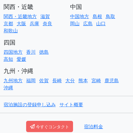
関西・近畿
中国
関西・近畿地方
滋賀
中国地方
島根
鳥取
京都
大阪
兵庫
奈良
岡山
広島
山口
和歌山
四国
四国地方
香川
徳島
高知
愛媛
九州・沖縄
九州地方
福岡
佐賀
長崎
大分
熊本
宮崎
鹿児島
沖縄
宿泊施設の登録申し込み
サイト概要
© Copyright
ACO貸別荘コテージ
宿泊料金
今すぐコンタクト