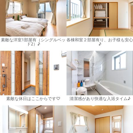
素敵な洋室1部屋有（シングルベッ
各棟和室２部屋有り、お子様も安心
ド2）♪
♪
素敵な休日はここからです♡
清潔感があり快適な入浴タイム♪