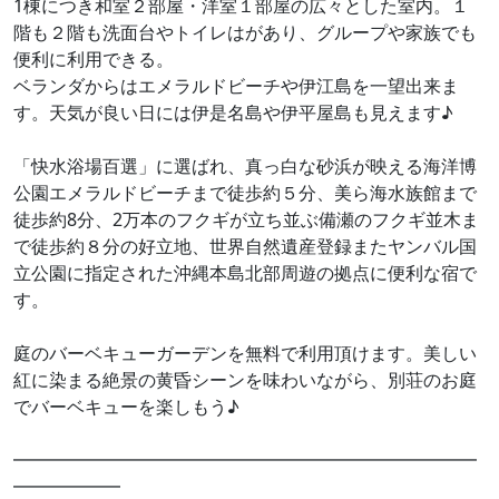
1棟につき和室２部屋・洋室１部屋の広々とした室内。１
階も２階も洗面台やトイレはがあり、グループや家族でも
便利に利用できる。
ベランダからはエメラルドビーチや伊江島を一望出来ま
す。天気が良い日には伊是名島や伊平屋島も見えます♪
「快水浴場百選」に選ばれ、真っ白な砂浜が映える海洋博
公園エメラルドビーチまで徒歩約５分、美ら海水族館まで
徒歩約8分、2万本のフクギが立ち並ぶ備瀬のフクギ並木ま
で徒歩約８分の好立地、世界自然遺産登録またヤンバル国
立公園に指定された沖縄本島北部周遊の拠点に便利な宿で
す。
庭のバーベキューガーデンを無料で利用頂けます。美しい
紅に染まる絶景の黄昏シーンを味わいながら、別荘のお庭
でバーベキューを楽しもう♪
━━━━━━━━━━━━━━━━━━━━━━━━━━
━━━━━━