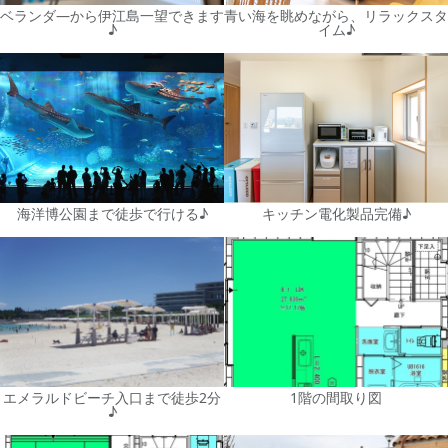
ベランダ―から伊江島一望できます
青い海を眺めながら、リラックスタ
♪
イム♪
海洋博公園まで徒歩で行ける♪
キッチン電化製品完備♪
エメラルドビーチ入口まで徒歩2分
1階の間取り図
♪