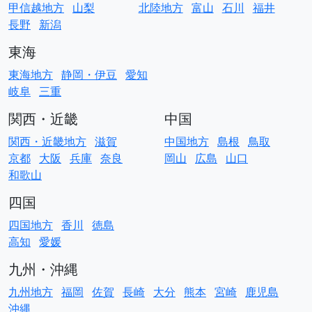
甲信越地方
山梨
北陸地方
富山
石川
福井
長野
新潟
東海
東海地方
静岡・伊豆
愛知
岐阜
三重
関西・近畿
中国
関西・近畿地方
滋賀
中国地方
島根
鳥取
京都
大阪
兵庫
奈良
岡山
広島
山口
和歌山
四国
四国地方
香川
徳島
高知
愛媛
九州・沖縄
九州地方
福岡
佐賀
長崎
大分
熊本
宮崎
鹿児島
沖縄