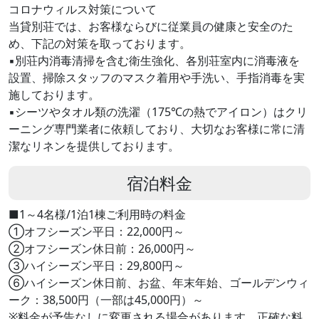
コロナウィルス対策について
当貸別荘では、お客様ならびに従業員の健康と安全のた
め、下記の対策を取っております。
▪別荘内消毒清掃を含む衛生強化、各別荘室内に消毒液を
設置、掃除スタッフのマスク着用や手洗い、手指消毒を実
施しております。
▪シーツやタオル類の洗濯（175℃の熱でアイロン）はクリ
ーニング専門業者に依頼しており、大切なお客様に常に清
潔なリネンを提供しております。
宿泊料金
■1～4名様/1泊1棟ご利用時の料金
①オフシーズン平日：22,000円～
②オフシーズン休日前：26,000円～
③ハイシーズン平日：29,800円～
⑥ハイシーズン休日前、お盆、年末年始、ゴールデンウィ
ーク：38,500円（一部は45,000円）～
※料金が予告なしに変更される場合があります。正確な料