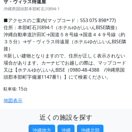
ザ・ヴィラス待遠屋
沖縄県国頭郡本部町石川894-1
■アクセスのご案内(マップコード：553 075 898*77)
住所：本部町石川894-1（ホテルゆがふいんBISE隣接）
沖縄自動車道許田IC→国道５８号線→国道４４９号線（約
３５分）→ザ・ヴィラス待遠屋（ホテルゆがふいんBISE隣
接）
※新しい建物となりますので、住所が正しく表示されない
場合があります。カーナビでお越しの際は、マップコード
又は【ホテルゆがふいんBISE（0980-48-4388 /沖縄県国
頭郡本部町字備瀬1147番1）】にて検索ください。
15
駐車場:
台
地図表示
近くの施設を探す
沖縄地方
沖縄
沖縄北部