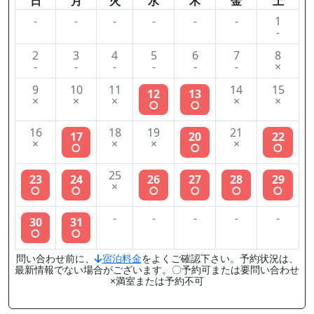
日
月
火
水
木
金
土
-
-
-
-
-
-
1
-
2
3
4
5
6
7
8
-
-
-
-
-
-
×
9
10
11
14
15
12
13
×
×
×
×
×
○
○
16
18
19
21
17
20
22
×
×
×
×
○
○
○
25
23
24
26
27
28
29
×
○
○
○
○
○
○
-
-
-
-
-
30
31
○
○
問い合わせ前に、
宿泊料金
をよくご確認下さい。予約状況は、
最新情報でない場合がございます。〇予約可または要問い合わせ
×満室または予約不可