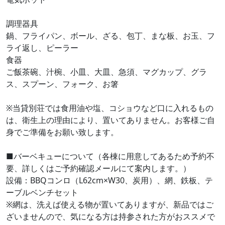
調理器具
鍋、フライパン、ボール、ざる、包丁、まな板、お玉、フ
ライ返し、ピーラー
食器
ご飯茶碗、汁椀、小皿、大皿、急須、マグカップ、グラ
ス、スプーン、フォーク、お箸
※当貸別荘では食用油や塩、コショウなど口に入れるもの
は、衛生上の理由により、置いてありません。お客様ご自
身でご準備をお願い致します。
■バーベキューについて（各棟に用意してあるため予約不
要、詳しくはご予約確認メールにて案内します。）
設備：BBQコンロ（L62cm×W30、炭用）、網、鉄板、テ
ーブルベンチセット
※網は、洗えば使える物が置いてありますが、新品ではご
ざいませんので、気になる方は持参された方がおススメで