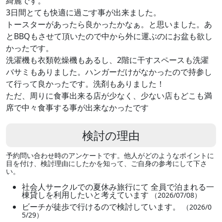
綺麗です。
3日間とても快適に過ごす事が出来ました。
トースターがあったら良かったかなぁ。と思いました。あ
とBBQもさせて頂いたので中から外に運ぶのにお盆も欲し
かったです。
洗濯機も衣類乾燥機もあるし、2階に干すスペースも洗濯
バサミもありました。ハンガーだけがなかったので持参し
て行って良かったです。洗剤もありました！
ただ、周りに食事出来る店が少なく、少ない店もどこも満
席で中々食事する事が出来なかったです
検討の理由
予約問い合わせ時のアンケートです。他人がどのようなポイントに
目を付け、検討理由にしたかを知って、ご自身の参考にして下さ
い。
社会人サークルでの夏休み旅行にて 全員で泊まれる一
棟貸しを利用したいと考えています
（2026/07/08）
ビーチが徒歩で行けるので検討しています。
（2026/0
5/29）