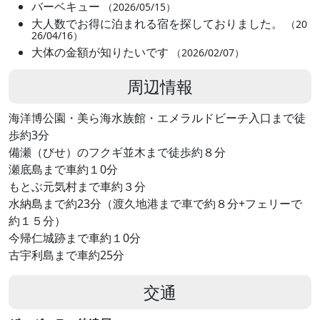
バーベキュー
（2026/05/15）
大人数でお得に泊まれる宿を探しておりました。
（20
26/04/16）
大体の金額が知りたいです
（2026/02/07）
周辺情報
海洋博公園・美ら海水族館・エメラルドビーチ入口まで徒
歩約3分
備瀬（びせ）のフクギ並木まで徒歩約８分
瀬底島まで車約１0分
もとぶ元気村まで車約３分
水納島まで約23分（渡久地港まで車で約８分+フェリーで
約１５分）
今帰仁城跡まで車約１0分
古宇利島まで車約25分
交通