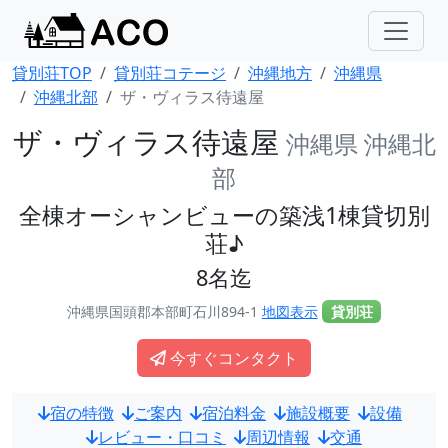
貸別荘TOP
貸別荘コテージ
沖縄地方
沖縄県
沖縄北部
ザ・ヴィラス待遠屋
ザ・ヴィラス待遠屋
沖縄県 沖縄北
部
全棟オーシャンビューの築浅1棟貸切別
荘♪
8名迄
沖縄県国頭郡本部町石川894-1
地図表示
貸別荘
今すぐコンタクト
宿の特徴
ご案内
宿泊料金
施設概要
設備
レビュー・口コミ
周辺情報
交通