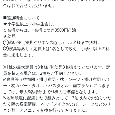
金はお問合せくださいませ。
■追加料金について
★小学生以上（小学生含む）
５名様からは、1名様につき3500円/1泊
★幼児
①添い寝（寝具やリネン類なし）：3名様まで無料。
②寝具等あり：定員上は1名として数え、小学生以上の料
金に適用します。
※1棟の最大定員は8名様+乳幼児3名様までとなります。定
員を超える場合は、2棟をご予約ください。
※寝具等（敷布団・掛け布団・枕・シーツ・掛け布団カバ
ー・枕カバー・タオル・バスタオル・歯ブラシ）につきま
しては、最大8名様分まで/1棟のご準備となります。
※地球環境に配慮した取組みとして、3泊以内でお泊りいた
だく際の客室清掃、 ベッドメイクおよび、シーツなどのリ
ネン類、アメニティ交換を行っておりません。