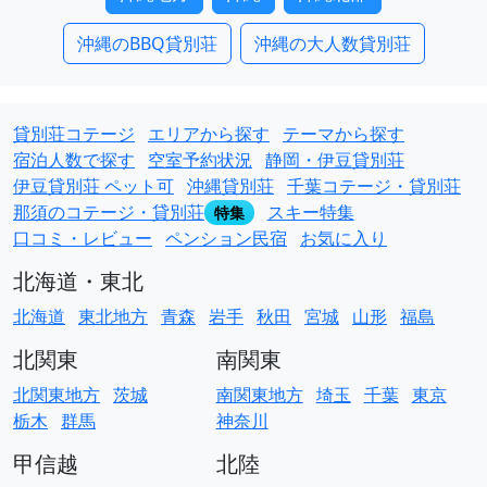
沖縄のBBQ貸別荘
沖縄の大人数貸別荘
貸別荘コテージ
エリアから探す
テーマから探す
宿泊人数で探す
空室予約状況
静岡・伊豆貸別荘
伊豆貸別荘 ペット可
沖縄貸別荘
千葉コテージ・貸別荘
那須のコテージ・貸別荘
スキー特集
特集
口コミ・レビュー
ペンション民宿
お気に入り
北海道・東北
北海道
東北地方
青森
岩手
秋田
宮城
山形
福島
北関東
南関東
北関東地方
茨城
南関東地方
埼玉
千葉
東京
栃木
群馬
神奈川
甲信越
北陸