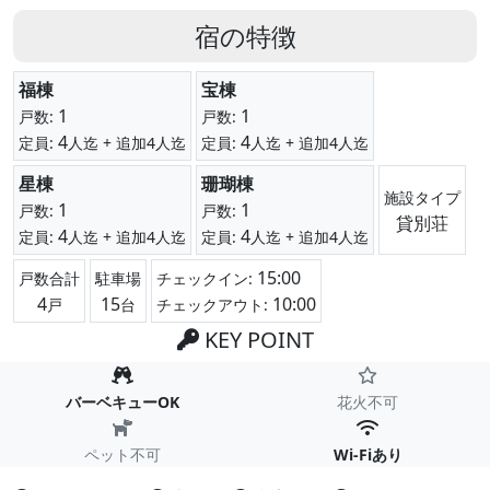
宿の特徴
福棟
宝棟
1
1
戸数:
戸数:
4
4
定員:
人迄
+ 追加4人迄
定員:
人迄
+ 追加4人迄
星棟
珊瑚棟
施設タイプ
1
1
戸数:
戸数:
貸別荘
4
4
定員:
人迄
+ 追加4人迄
定員:
人迄
+ 追加4人迄
15:00
戸数合計
駐車場
チェックイン:
4
15
10:00
戸
台
チェックアウト:
KEY POINT
バーベキューOK
花火不可
ペット不可
Wi-Fiあり