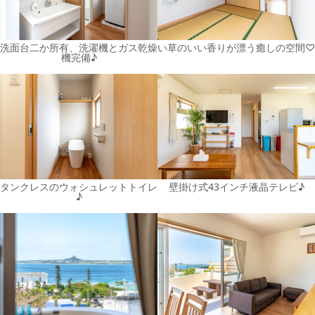
洗面台二か所有、洗濯機とガス乾燥
い草のいい香りが漂う癒しの空間♡
機完備♪
タンクレスのウォシュレットトイレ
壁掛け式43インチ液晶テレビ♪
♪