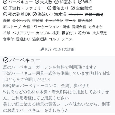
バーベキュー
大人数
和室あり
Wi-Fi
子連れ・ファミリー
素泊まり
全館禁煙
夜の到着OK
海沿い・海水浴
ペット可
屋根付BBQ
温泉
ログハウス
古民家
ドッグラン
プール
露天風呂
薪ストーブ
合宿・ワーケーション・研修
音楽合宿
カラオケ
卓球
バリアフリー
カップル
格安
騒ぎたい
花火OK
大人限定
食事付
送迎あり
温泉近隣
ゴルフ
テニス
KEY POINTの詳細
バーベキュー
庭のバーベキューガーデンを無料で利用頂けます♪
下記バーベキュー用具一式等も準備しています!無料で貸出
し!どうぞご利用ください!
BBQ炉orバーベキューコンロ、金網、炭バサミ
※お肉などの食材や木炭・着火剤等はご用意してありませ
ん。ご利用者様にてご用意ください
美しい紅に染まる絶景の黄昏シーンを味わいながら、別荘
のお庭でバーベキューを楽しもう♪