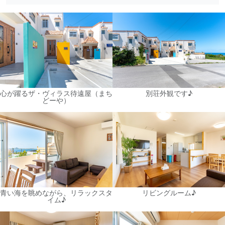
心が躍るザ・ヴィラス待遠屋（まち
別荘外観です♪
どーや）
青い海を眺めながら、リラックスタ
リビングルーム♪
イム♪