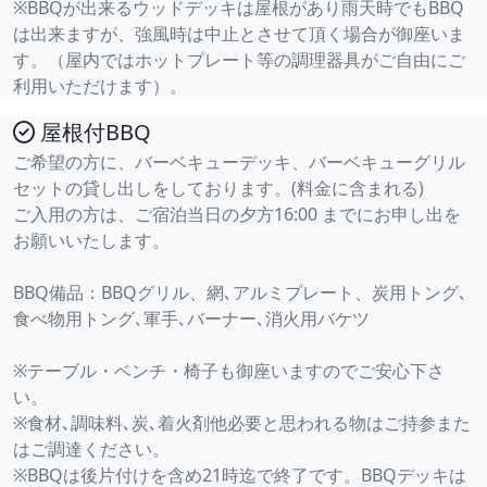
※BBQが出来るウッドデッキは屋根があり雨天時でもBBQ
は出来ますが、強風時は中止とさせて頂く場合が御座いま
す。（屋内ではホットプレート等の調理器具がご自由にご
利用いただけます）。
屋根付BBQ
ご希望の方に、バーベキューデッキ、バーベキューグリル
セットの貸し出しをしております。(料金に含まれる)
ご入用の方は、ご宿泊当日の夕方16:00 までにお申し出を
お願いいたします。
BBQ備品：BBQグリル、網､アルミプレート、炭用トング､
食べ物用トング､軍手､バーナー､消火用バケツ
※テーブル・ベンチ・椅子も御座いますのでご安心下さ
い。
※食材､調味料､炭､着火剤他必要と思われる物はご持参また
はご調達ください。
※BBQは後片付けを含め21時迄で終了です。BBQデッキは