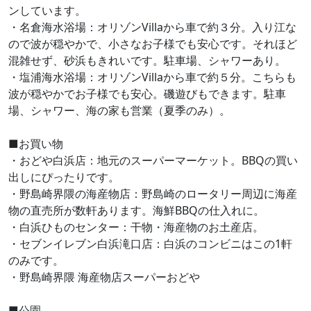
ンしています。
・名倉海水浴場：オリゾンVillaから車で約３分。入り江な
ので波が穏やかで、小さなお子様でも安心です。それほど
混雑せず、砂浜もきれいです。駐車場、シャワーあり。
・塩浦海水浴場：オリゾンVillaから車で約５分。こちらも
波が穏やかでお子様でも安心。磯遊びもできます。駐車
場、シャワー、海の家も営業（夏季のみ）。
■お買い物
・おどや白浜店：地元のスーパーマーケット。BBQの買い
出しにぴったりです。
・野島崎界隈の海産物店：野島崎のロータリー周辺に海産
物の直売所が数軒あります。海鮮BBQの仕入れに。
・白浜ひものセンター：干物・海産物のお土産店。
・セブンイレブン白浜滝口店：白浜のコンビニはこの1軒
のみです。
・野島崎界隈 海産物店スーパーおどや
■公園