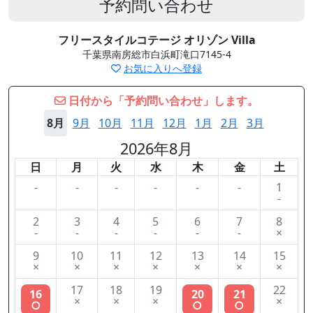
予約問い合わせ
フリースタイルコテージ オリゾン Villa
千葉県南房総市白浜町滝口7145-4
お気に入りへ登録
日付から「予約問い合わせ」します。
8月
9月
10月
11月
12月
1月
2月
3月
2026年8月
日
月
火
水
木
金
土
-
-
-
-
-
-
1
-
2
3
4
5
6
7
8
-
-
-
-
-
-
×
9
10
11
12
13
14
15
×
×
×
×
×
×
×
17
18
19
22
16
20
21
×
×
×
×
○
○
○