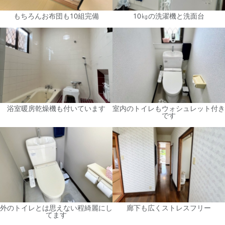
もちろんお布団も10組完備
10㎏の洗濯機と洗面台
浴室暖房乾燥機も付いています
室内のトイレもウォシュレット付き
です
外のトイレとは思えない程綺麗にし
廊下も広くストレスフリー
てます