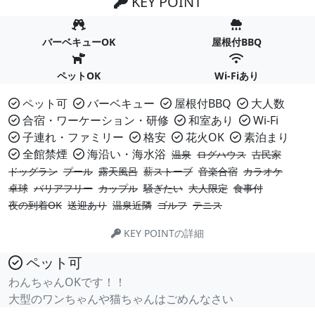
KEY POINT
バーベキューOK
屋根付BBQ
ペットOK
Wi-Fiあり
ペット可
バーベキュー
屋根付BBQ
大人数
合宿・ワーケーション・研修
和室あり
Wi-Fi
子連れ・ファミリー
格安
花火OK
素泊まり
全館禁煙
海沿い・海水浴
温泉
ログハウス
古民家
ドッグラン
プール
露天風呂
薪ストーブ
音楽合宿
カラオケ
卓球
バリアフリー
カップル
騒ぎたい
大人限定
食事付
夜の到着OK
送迎あり
温泉近隣
ゴルフ
テニス
KEY POINTの詳細
ペット可
わんちゃんOKです！！
大型のワンちゃんや猫ちゃんはごめんなさい