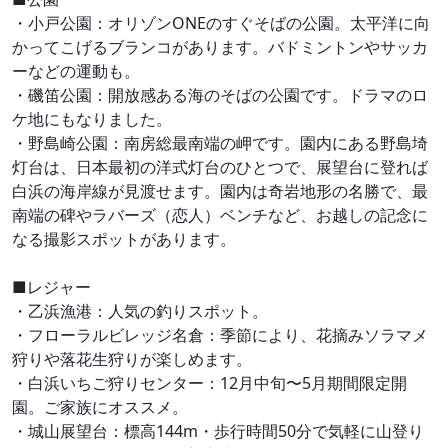
・小戸公園：オリゾンONEのすぐそばの公園。太平洋に向
かってこげるブランコがあります。バドミントンやサッカ
ーなどの運動も。
・磯笛公園：開放感ある海のそばの公園です。ドラマのロ
ケ地にもなりました。
・野島崎公園：南房総最南端の岬です。園内にある野島埼
灯台は、日本最初の洋式灯台のひとつで、展望台に登れば
白浜の海岸線が見渡せます。園内は奇岩地形の名勝で、最
南端の碑やラバーズ（恋人）ベンチなど、お越しの記念に
なる撮影スポットがあります。
■レジャー
・乙浜漁港：人気の釣りスポット。
・フローラルビレッジ名倉：季節により、花摘みソラマメ
狩りや落花生狩りが楽しめます。
・白浜いちご狩りセンター：12月中旬〜5月期間限定開
園。ご家族にオススメ。
・城山展望台：標高144m・歩行時間50分で気軽に山登り