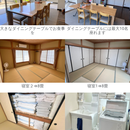
大きなダイニングテーブルでお食事
ダイニングテーブルには最大10名
を
座れます
寝室２⇒8畳
寝室1⇒8畳