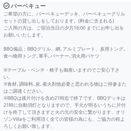
バーベキュー
ご希望の方に、バーベキューデッキ、バーベキューグリル
セットの貸し出しをしております。(料金に含まれる)
ご入用の方は、ご宿泊当日の夕方16:00 までにお申し出を
お願いいたします。
BBQ備品：BBQグリル、網､アルミプレート、炭用トング､
食べ物用トング､軍手､バーナー､消火用バケツ
※テーブル・ベンチ・椅子も御座いますのでご安心下さ
い。
※食材､調味料､炭､着火剤他必要と思われる物はご持参また
はご調達ください。
※BBQは後片付けを含め21時迄で終了です。BBQデッキは
21時に自動消灯となりますので、手元が明るいうちに片付
けを終了して頂きますと火の元の安全に繋がります。オリ
ゾンVillaをご利用頂く全ての皆様の為にも、ご協力の程よ
ろしくお願い致します。