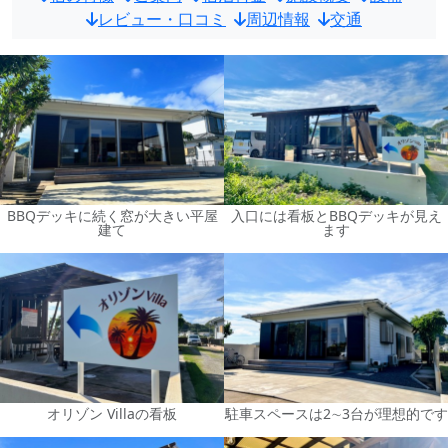
レビュー・口コミ
周辺情報
交通
BBQデッキに続く窓が大きい平屋
入口には看板とBBQデッキが見え
建て
ます
オリゾン Villaの看板
駐車スペースは2∼3台が理想的です