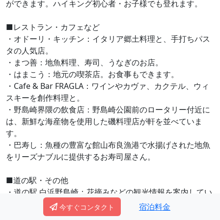
ができます。ハイキング初心者・お子様でも登れます。
■レストラン・カフェなど
・オドーリ・キッチン：イタリア郷土料理と、手打ちパス
タの人気店。
・まつ善：地魚料理、寿司、うなぎのお店。
・はまこう：地元の喫茶店。お食事もできます。
・Cafe & Bar FRAGLA：ワインやカヴァ、カクテル、ウィ
スキーを創作料理と。
・野島崎界隈の飲食店：野島崎公園前のロータリー付近に
は、新鮮な海産物を使用した磯料理店が軒を並べていま
す。
・巴寿し：魚種の豊富な館山布良漁港で水揚げされた地魚
をリーズナブルに提供するお寿司屋さん。
■道の駅・その他
・道の駅 白浜野島崎：花摘みなどの観光情報を案内してい
ます。
宿泊料金
今すぐコンタクト
・コインランドリー：スーパーマーケットおどやの隣。