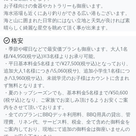
お子様向けの食器やカトラリーも御座います。
海水浴場も近くにあり釣りができる広い港もございます。
海と山に囲まれた日常的にはない立地と天気が良ければ素
晴らしく綺麗な星空を眺めて頂く事が出来ます。
格安
・季節や曜日などで最安価プランも御座います。大人1名
様/¥4,950(税サ込)※3名様よりお承り可能。
・平日基本料金5名様まで/¥27,500(税サ込)となっており、
追加大人1名様につき/\5,060(税サ)、追加小学生1名様につ
き/\3,960(税サ込)、未就学児のお子様はカウントに含まれ
ず無料となります。
・夏のトップシーズンでも、基本料金5名様まで/¥50,600
(税サ込)となり、ご家族でお楽しみ頂けるようお安くご案
内をさせて頂いております。
・全てのプランにBBQデッキ利用料、BBQ用具の貸出、管
理費、リネン代、サービス料、税金、全て含めた御料金を
ご案内しており、現地にて追加の御料金は御座いませんの