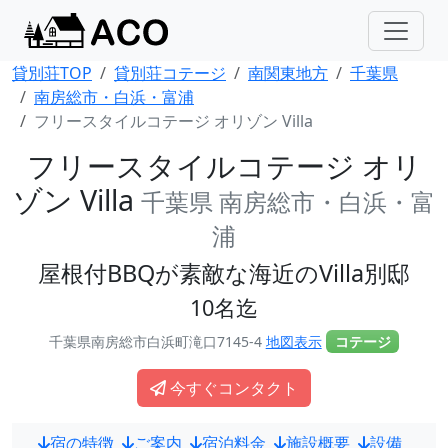
貸別荘TOP
貸別荘コテージ
南関東地方
千葉県
南房総市・白浜・富浦
フリースタイルコテージ オリゾン Villa
フリースタイルコテージ オリ
ゾン Villa
千葉県 南房総市・白浜・富
浦
屋根付BBQが素敵な海近のVilla別邸
10名迄
千葉県南房総市白浜町滝口7145-4
地図表示
コテージ
今すぐコンタクト
宿の特徴
ご案内
宿泊料金
施設概要
設備