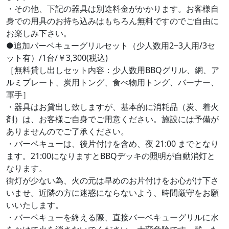
・その他、下記の器具は別途料金がかかります。お客様自
身での用具のお持ち込みはもちろん無料ですのでご自由に
お楽しみ下さい。
●追加バーベキューグリルセット（少人数用2~3人用/3セ
ット有）/1台/￥3,300(税込)
［無料貸し出しセット内容：少人数用BBQグリル、網、ア
ルミプレート、炭用トング、食べ物用トング、バーナー、
軍手］
・器具はお貸出し致しますが、基本的に消耗品（炭、着火
剤）は、お客様ご自身でご用意ください。施設には予備が
ありませんのでご了承ください。
・バーベキューは、後片付けを含め、夜 21:00 までとなり
ます。21:00になりますとBBQデッキの照明が自動消灯と
なります。
街灯が少ない為、火の元は早めのお片付けをお心がけ下さ
いませ。近隣の方に迷惑にならないよう、時間厳守をお願
いいたします。
・バーベキューを終える際、直接バーベキューグリルに水