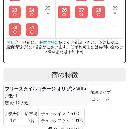
25
29
23
24
26
27
28
×
×
○
○
○
○
○
-
-
-
-
-
30
31
○
○
問い合わせ前に、
宿泊料金
をよくご確認下さい。予約状況は、
最新情報でない場合がございます。〇予約可または要問い合わせ
×満室または予約不可
宿の特徴
フリースタイルコテージ オリゾン Villa
施設タイプ
1
戸数:
コテージ
10
定員:
人迄
15:00
戸数合計
駐車場
チェックイン:
1
3
10:00
戸
台
チェックアウト: