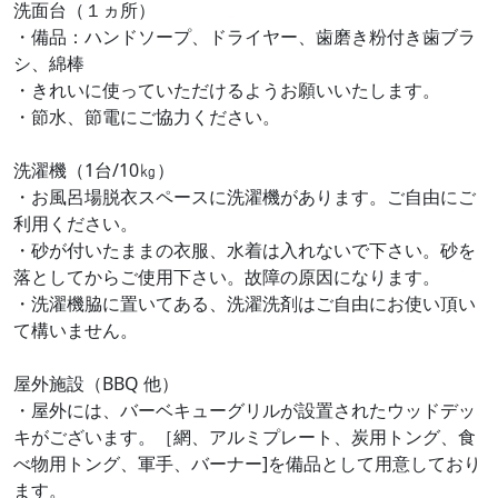
洗⾯台（１ヵ所）
・備品：ハンドソープ、ドライヤー、歯磨き粉付き歯ブラ
シ、綿棒
・きれいに使っていただけるようお願いいたします。
・節水、節電にご協⼒ください。
洗濯機（1台/10㎏）
・お風呂場脱⾐スペースに洗濯機があります。ご自由にご
利用ください。
・砂が付いたままの⾐服、水着は入れないで下さい。砂を
落としてからご使用下さい。故障の原因になります。
・洗濯機脇に置いてある、洗濯洗剤はご自由にお使い頂い
て構いません。
屋外施設（BBQ 他）
・屋外には、バーベキューグリルが設置されたウッドデッ
キがございます。［網、アルミプレート、炭用トング、食
べ物用トング、軍手、バーナー]を備品として用意しており
ます。