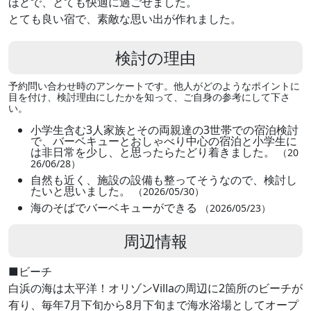
ほどで、とても快適に過ごせました。
とても良い宿で、素敵な思い出が作れました。
検討の理由
予約問い合わせ時のアンケートです。他人がどのようなポイントに
目を付け、検討理由にしたかを知って、ご自身の参考にして下さ
い。
小学生含む3人家族とその両親達の3世帯での宿泊検討
で、バーベキューとおしゃべり中心の宿泊と小学生に
は非日常を少し、と思ったらたどり着きました。
（20
26/06/28）
自然も近く、施設の設備も整ってそうなので、検討し
たいと思いました。
（2026/05/30）
海のそばでバーベキューができる
（2026/05/23）
周辺情報
■ビーチ
白浜の海は太平洋！オリゾンVillaの周辺に2箇所のビーチが
有り、毎年7月下旬から8月下旬まで海水浴場としてオープ