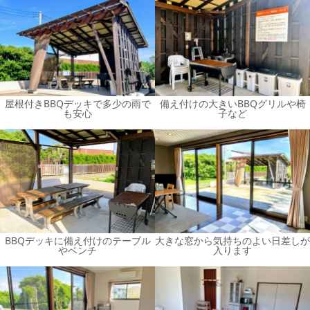
屋根付きBBQデッキで多少の雨で
備え付けの大きいBBQグリルや椅
も安心
子など
BBQデッキに備え付けのテーブル
大きな窓から気持ちのよい日差しが
やベンチ
入ります