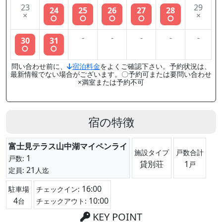
23
29
24
25
26
27
28
×
×
○
○
○
○
○
-
-
-
-
-
30
31
○
○
問い合わせ前に、
宿泊料金
をよくご確認下さい。予約状況は、
最新情報でない場合がございます。〇予約可または要問い合わせ
×満室または予約不可
宿の特徴
富士見テラス山中湖マイペンライ
施設タイプ
戸数合計
1
戸数:
貸別荘
1
戸
21
定員:
人迄
16:00
駐車場
チェックイン:
4
10:00
台
チェックアウト:
KEY POINT