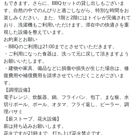
もできます。さらに、BBQセットの貸し出しもございま
す。自然の中でのんびりと過ごしながら、特別な時間をお
楽しみください。 また、1階と2階にはトイレが完備されて
おり、洗濯機もご利用いただけます。滞在中の快適さを重
視した設備を整えています。
お約束とお願い
・BBQのご利用は21:00までとさせていただきます。
・ご利用になった食器は、洗って元に戻して頂きますよう
お願いいたします。
・建物や家具、備品などに損傷や損失が生じた場合は、修
復費用や補償費用を請求させていただくことがございま
す。
【調理設備】
電子レンジ、炊飯器、鍋、フライパン、包丁、まな板、水
切りボール、ボール、オタマ、フライ返し、ピーラー、調
理バサミ
【薪ストーブ、花火設備】
薪は持ち込みお願いします。
花火ですが21時まで、打ち上げ花火禁止です。