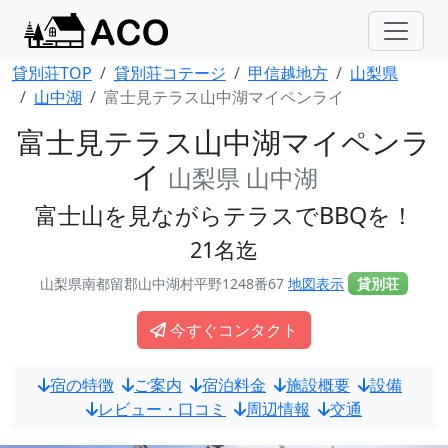
貸別荘TOP
貸別荘コテージ
甲信越地方
山梨県
山中湖
富士見テラス山中湖マイペンライ
富士見テラス山中湖マイペンラ
イ
山梨県 山中湖
富士山を見ながらテラスでBBQを！
21名迄
山梨県南都留郡山中湖村平野1248番67
地図表示
貸別荘
今すぐコンタクト
宿の特徴
ご案内
宿泊料金
施設概要
設備
レビュー・口コミ
周辺情報
交通