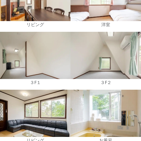
リビング
洋室
３F１
３F２
リビング
お風呂