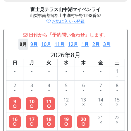
富士見テラス山中湖マイペンライ
山梨県南都留郡山中湖村平野1248番67
お気に入りへ登録
日付から「予約問い合わせ」します。
8月
9月
10月
11月
12月
1月
2月
3月
2026年8月
日
月
火
水
木
金
土
-
-
-
-
-
-
1
-
2
3
4
5
6
7
8
-
-
-
-
-
-
-
12
13
14
15
9
10
11
×
×
×
×
○
○
○
21
22
16
17
18
19
20
×
×
○
○
○
○
○