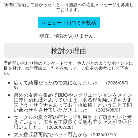
実際に宿泊して良かった！という施設への応援メッセージを募集し
ております。
レビュー・口コミを投稿
現在、情報がありません。
検討の理由
予約問い合わせ時のアンケートです。他人がどのようなポイントに
目を付け、検討理由にしたかを知って、ご自身の参考にして下さ
い。
広くて綺麗だったので気になりました。
（2026/08/0
3）
県外の友達を集めてBBQやレクリエーションをメイン
に楽しめればと思っています。ある程度騒いでも大丈
夫そう＋サウナもあってお手頃価格！ということで問
い合わせをさせていただきました。
（2026/08/01）
サークルの夏合宿の宿として利用させて頂きたいと考
えています。広さも丁度良く立地もアクセスが良いと
思いました。
（2026/07/28）
大人数収容可能でペット可だから
（2026/07/16）