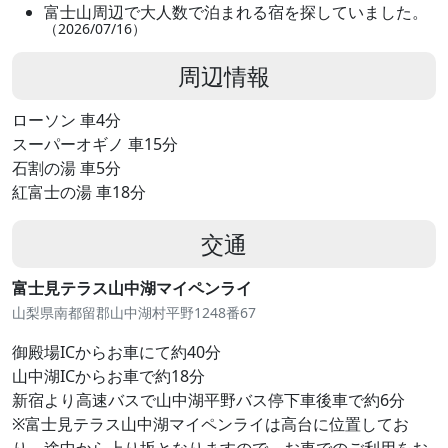
富士山周辺で大人数で泊まれる宿を探していました。
（2026/07/16）
周辺情報
ローソン 車4分
スーパーオギノ 車15分
石割の湯 車5分
紅富士の湯 車18分
交通
富士見テラス山中湖マイペンライ
山梨県南都留郡山中湖村平野1248番67
御殿場ICからお車にて約40分
山中湖ICからお車で約18分
新宿より高速バスで山中湖平野バス停下車後車で約6分
※富士見テラス山中湖マイペンライは高台に位置してお
り、途中から上り坂となりますので、お車でのご利用をお