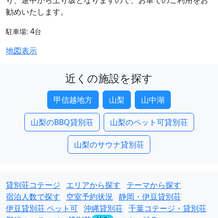
勧めいたします。
4
駐車場:
台
地図表示
近くの施設を探す
甲信越地方
山梨
山中湖
山梨のBBQ貸別荘
山梨のペット可貸別荘
山梨のサウナ貸別荘
貸別荘コテージ
エリアから探す
テーマから探す
宿泊人数で探す
空室予約状況
静岡・伊豆貸別荘
伊豆貸別荘 ペット可
沖縄貸別荘
千葉コテージ・貸別荘