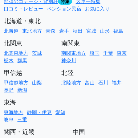
那須のコテージ・貸別荘
スキー特集
特集
口コミ・レビュー
ペンション民宿
お気に入り
北海道・東北
北海道
東北地方
青森
岩手
秋田
宮城
山形
福島
北関東
南関東
北関東地方
茨城
南関東地方
埼玉
千葉
東京
栃木
群馬
神奈川
甲信越
北陸
甲信越地方
山梨
北陸地方
富山
石川
福井
長野
新潟
東海
東海地方
静岡・伊豆
愛知
岐阜
三重
関西・近畿
中国