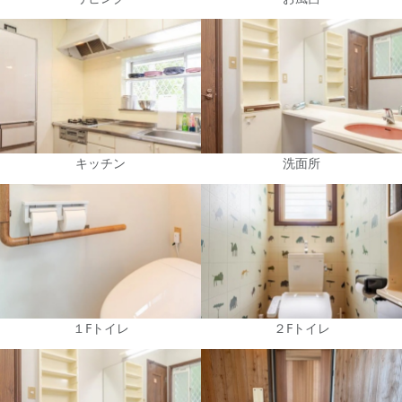
キッチン
洗面所
１Fトイレ
２Fトイレ