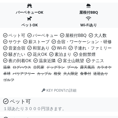
バーベキューOK
屋根付BBQ
ペットOK
Wi-Fiあり
ペット可
バーベキュー
屋根付BBQ
大人数
サウナ
薪ストーブ
合宿・ワーケーション・研修
音楽合宿
和室あり
Wi-Fi
子連れ・ファミリー
騒ぎたい
花火OK
素泊まり
全館禁煙
夜の到着OK
温泉近隣
富士山眺望
テニス
温泉
ログハウス
古民家
ドッグラン
プール
露天風呂
カラオケ
卓球
バリアフリー
カップル
格安
大人限定
食事付
送迎あり
ゴルフ
KEY POINTの詳細
ペット可
１頭あたり３０００円頂きます。