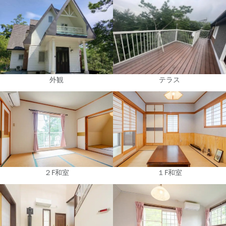
外観
テラス
２F和室
１F和室