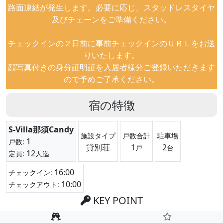
路面凍結が発生します。必要に応じ、スタッドレスタイヤ
及びチェーンをご準備ください。
チェックインの２日前に事前チェックインのＵＲＬをお送
りいたします。
顔写真付きの身分証明証を入居者様分ご登録いただきます
ので予めご了承ください。
宿の特徴
S-Villa那須Candy
施設タイプ
戸数合計
駐車場
1
戸数:
貸別荘
1
2
戸
台
12
定員:
人迄
16:00
チェックイン:
10:00
チェックアウト:
KEY POINT