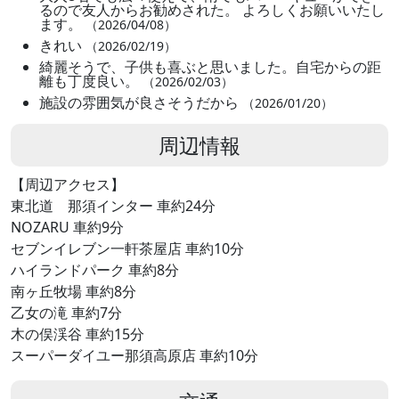
るので友人からお勧めされた。 よろしくお願いいたし
ます。
（2026/04/08）
きれい
（2026/02/19）
綺麗そうで、子供も喜ぶと思いました。自宅からの距
離も丁度良い。
（2026/02/03）
施設の雰囲気が良さそうだから
（2026/01/20）
周辺情報
【周辺アクセス】
東北道 那須インター 車約24分
NOZARU 車約9分
セブンイレブン一軒茶屋店 車約10分
ハイランドパーク 車約8分
南ヶ丘牧場 車約8分
乙女の滝 車約7分
木の俣渓谷 車約15分
スーパーダイユー那須高原店 車約10分