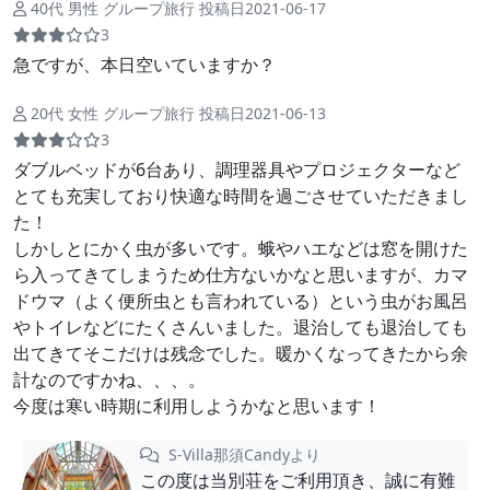
40代 男性 グループ旅行 投稿日2021-06-17
3
急ですが、本日空いていますか？
20代 女性 グループ旅行 投稿日2021-06-13
3
ダブルベッドが6台あり、調理器具やプロジェクターなど
とても充実しており快適な時間を過ごさせていただきまし
た！
しかしとにかく虫が多いです。蛾やハエなどは窓を開けた
ら入ってきてしまうため仕方ないかなと思いますが、カマ
ドウマ（よく便所虫とも言われている）という虫がお風呂
やトイレなどにたくさんいました。退治しても退治しても
出てきてそこだけは残念でした。暖かくなってきたから余
計なのですかね、、、。
今度は寒い時期に利用しようかなと思います！
S-Villa那須Candyより
この度は当別荘をご利用頂き、誠に有難