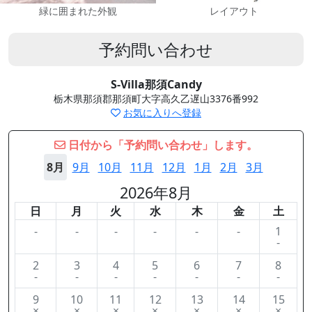
緑に囲まれた外観
レイアウト
予約問い合わせ
S-Villa那須Candy
栃木県那須郡那須町大字高久乙遅山3376番992
お気に入りへ登録
日付から「予約問い合わせ」します。
8月
9月
10月
11月
12月
1月
2月
3月
2026年8月
日
月
火
水
木
金
土
-
-
-
-
-
-
1
-
2
3
4
5
6
7
8
-
-
-
-
-
-
-
9
10
11
12
13
14
15
×
×
×
×
×
×
×