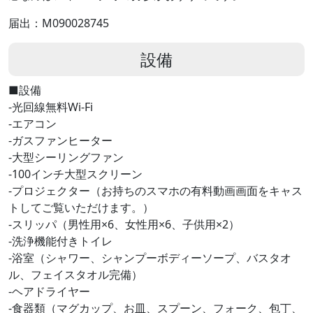
届出：M090028745
設備
■設備
‐光回線無料Wi-Fi
‐エアコン
‐ガスファンヒーター
‐大型シーリングファン
‐100インチ大型スクリーン
‐プロジェクター（お持ちのスマホの有料動画画面をキャス
トしてご覧いただけます。）
‐スリッパ（男性用×6、女性用×6、子供用×2）
‐洗浄機能付きトイレ
‐浴室（シャワー、シャンプーボディーソープ、バスタオ
ル、フェイスタオル完備）
‐ヘアドライヤー
‐食器類（マグカップ、お皿、スプーン、フォーク、包丁、