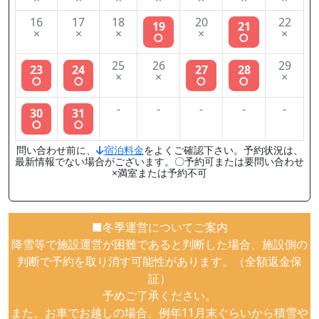
16
17
18
20
22
19
21
×
×
×
×
×
○
○
25
26
29
23
24
27
28
×
×
×
○
○
○
○
-
-
-
-
-
30
31
○
○
問い合わせ前に、
宿泊料金
をよくご確認下さい。予約状況は、
最新情報でない場合がございます。〇予約可または要問い合わせ
×満室または予約不可
■冬季運営についてご案内
降雪等で施設運営が困難であると判断した場合、施設側の
判断で予約を取り消す可能性があります。（全額返金保
証）
予めご了承ください。
また、お車でお越しの場合、例年11月末ぐらいから積雪や