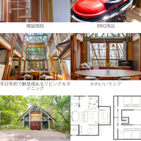
螺旋階段
BBQ用品
非日常的で解放感あるリビング＆ダ
かわいいランプ
イニング