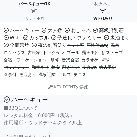
バーベキューOK
花火不可
ペット不可
Wi-Fiあり
バーベキュー
大人数
おしゃれ
高級貸別荘
Wi-Fi
カップル
子連れ・ファミリー
素泊まり
全館禁煙
夜の到着OK
ペット可
屋根付BBQ
温泉
ログハウス
古民家
ドッグラン
プール
露天風呂
薪ストーブ
合宿・ワーケーション・研修
音楽合宿
カラオケ
卓球
バリアフリー
和室あり
格安
騒ぎたい
花火OK
大人限定
食事付
送迎あり
温泉近隣
ゴルフ
テニス
KEY POINTの詳細
バーベキュー
■BBQについて
レンタル料金：6,000円（税込）
使用場所：ウッドデッキのタイル上