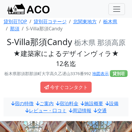
貸別荘TOP
貸別荘コテージ
北関東地方
栃木県
那須
S-Villa那須Candy
S-Villa那須Candy
栃木県 那須高原
★建築家によるデザインヴィラ★
12名迄
栃木県那須郡那須町大字高久乙遅山3376番992
地図表示
貸別荘
今すぐコンタクト
宿の特徴
ご案内
宿泊料金
施設概要
設備
レビュー・口コミ
周辺情報
交通