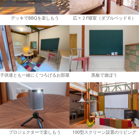
デッキでBBQを楽しもう
広々２F寝室（ダブルベッド６）
子供達とも一緒にくつろげるお部屋
黒板で遊ぼう
プロジェクターで楽しもう
100型スクリーン設置のリビング