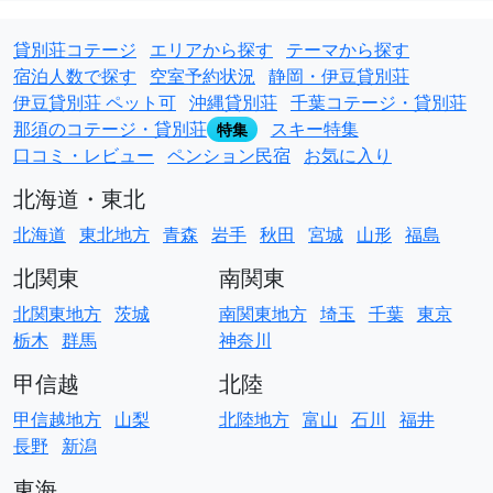
貸別荘コテージ
エリアから探す
テーマから探す
宿泊人数で探す
空室予約状況
静岡・伊豆貸別荘
伊豆貸別荘 ペット可
沖縄貸別荘
千葉コテージ・貸別荘
那須のコテージ・貸別荘
スキー特集
特集
口コミ・レビュー
ペンション民宿
お気に入り
北海道・東北
北海道
東北地方
青森
岩手
秋田
宮城
山形
福島
北関東
南関東
北関東地方
茨城
南関東地方
埼玉
千葉
東京
栃木
群馬
神奈川
甲信越
北陸
甲信越地方
山梨
北陸地方
富山
石川
福井
長野
新潟
東海