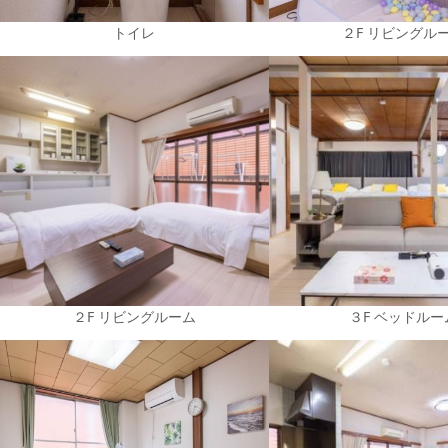
トイレ
２F リビングル
２F リビングルーム
３F ベッドルー