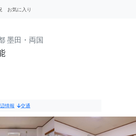
況
お気に入り
都 墨田・両国
能
辺情報
交通