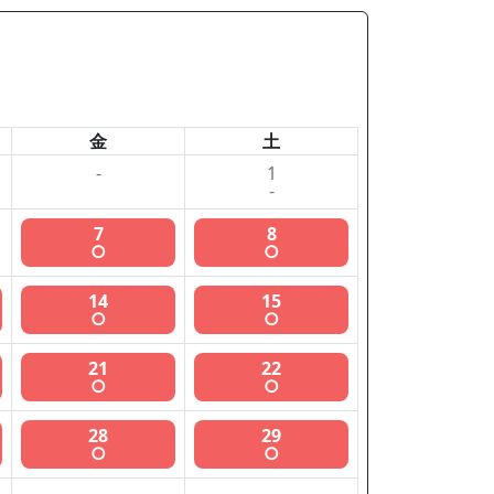
金
土
-
1
-
7
8
○
○
14
15
○
○
21
22
○
○
28
29
○
○