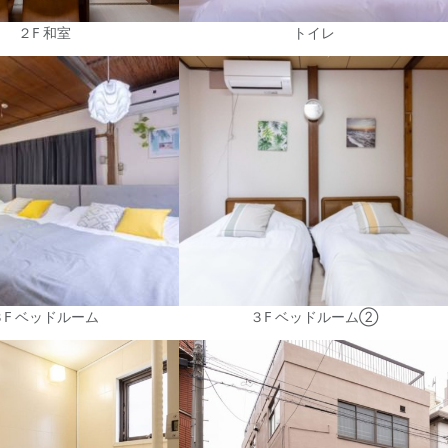
２F 和室
トイレ
３F ベッドルーム
３F ベッドルーム②