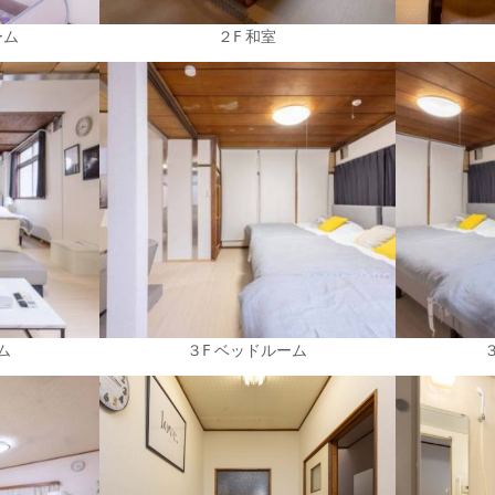
ーム
２F 和室
ム
３F ベッドルーム