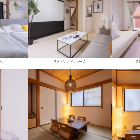
ム
３F ベッドルーム
２