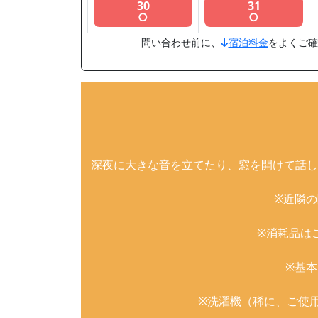
30
31
○
○
問い合わせ前に、
宿泊料金
をよくご確
深夜に大きな音を立てたり、窓を開けて話し
※近隣
※消耗品は
※基
※洗濯機（稀に、ご使