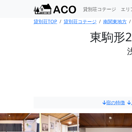
貸別荘コテージ
エリ
貸別荘TOP
貸別荘コテージ
南関東地方
東駒形2
宿の特徴