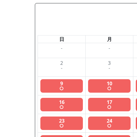
日
月
-
-
2
3
-
-
9
10
○
○
16
17
○
○
23
24
○
○