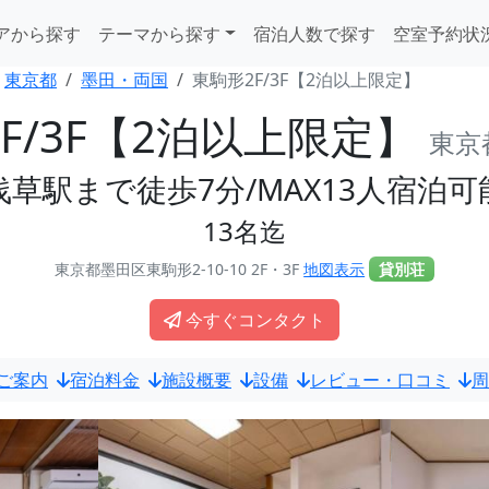
アから探す
テーマから探す
宿泊人数で探す
空室予約状
東京都
墨田・両国
東駒形2F/3F【2泊以上限定】
F/3F【2泊以上限定】
東京
浅草駅まで徒歩7分/MAX13人宿泊可
13名迄
東京都墨田区東駒形2-10-10 2F・3F
地図表示
貸別荘
今すぐコンタクト
ご案内
宿泊料金
施設概要
設備
レビュー・口コミ
周