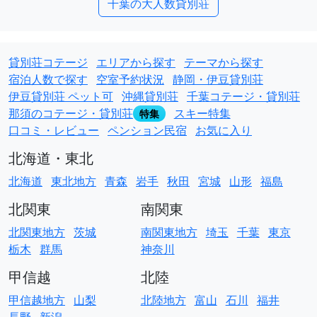
千葉の大人数貸別荘
貸別荘コテージ
エリアから探す
テーマから探す
宿泊人数で探す
空室予約状況
静岡・伊豆貸別荘
伊豆貸別荘 ペット可
沖縄貸別荘
千葉コテージ・貸別荘
那須のコテージ・貸別荘
スキー特集
特集
口コミ・レビュー
ペンション民宿
お気に入り
北海道・東北
北海道
東北地方
青森
岩手
秋田
宮城
山形
福島
北関東
南関東
北関東地方
茨城
南関東地方
埼玉
千葉
東京
栃木
群馬
神奈川
甲信越
北陸
甲信越地方
山梨
北陸地方
富山
石川
福井