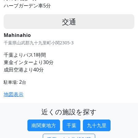
ハーブガーデン車5分
交通
Mahinahio
千葉県山武郡九十九里町小関2305-3
千葉よりバス1時間
東金インターより30分
成田空港より40分
2
駐車場:
台
地図表示
近くの施設を探す
南関東地方
千葉
九十九里