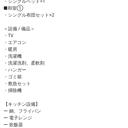
・シングルベッド×1
■和室①
・シングル布団セット×2
＜設備 / 備品＞
・TV
・エアコン
・暖房
・洗濯機
・洗濯洗剤、柔軟剤
・ハンガー
・ゴミ箱
・救急セット
・掃除機
【キッチン設備】
ー 鍋、フライパン
ー 電子レンジ
ー 炊飯器