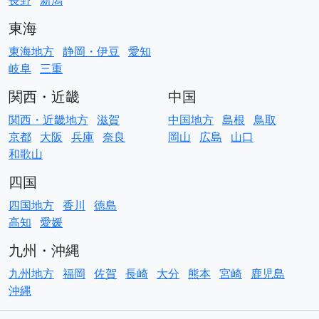
長野
新潟
東海
東海地方
静岡・伊豆
愛知
岐阜
三重
関西・近畿
中国
関西・近畿地方
滋賀
中国地方
島根
鳥取
京都
大阪
兵庫
奈良
岡山
広島
山口
和歌山
四国
四国地方
香川
徳島
高知
愛媛
九州・沖縄
九州地方
福岡
佐賀
長崎
大分
熊本
宮崎
鹿児島
沖縄