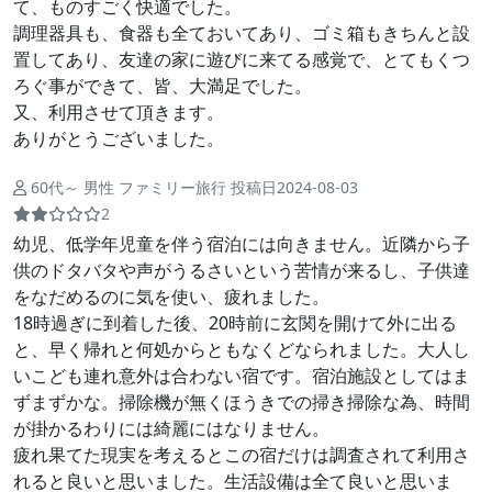
て、ものすごく快適でした。
調理器具も、食器も全ておいてあり、ゴミ箱もきちんと設
置してあり、友達の家に遊びに来てる感覚で、とてもくつ
ろぐ事ができて、皆、大満足でした。
又、利用させて頂きます。
ありがとうございました。
60代～ 男性 ファミリー旅行 投稿日2024-08-03
2
幼児、低学年児童を伴う宿泊には向きません。近隣から子
供のドタバタや声がうるさいという苦情が来るし、子供達
をなだめるのに気を使い、疲れました。
18時過ぎに到着した後、20時前に玄関を開けて外に出る
と、早く帰れと何処からともなくどなられました。大人し
いこども連れ意外は合わない宿です。宿泊施設としてはま
ずまずかな。掃除機が無くほうきでの掃き掃除な為、時間
が掛かるわりには綺麗にはなりません。
疲れ果てた現実を考えるとこの宿だけは調査されて利用さ
れると良いと思いました。生活設備は全て良いと思いま