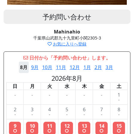
予約問い合わせ
Mahinahio
千葉県山武郡九十九里町小関2305-3
お気に入りへ登録
日付から「予約問い合わせ」します。
8月
9月
10月
11月
12月
1月
2月
3月
2026年8月
日
月
火
水
木
金
土
-
-
-
-
-
-
1
-
2
3
4
5
6
7
8
-
-
-
-
-
-
-
9
10
11
12
13
14
15
○
○
○
○
○
○
○