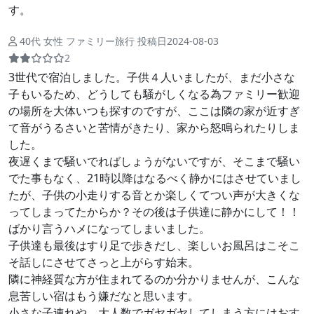
す。
40代 女性 ファミリー旅行 投稿日2024-08-03
2
3世代で宿泊しました。子供４人いましたが、まだ小さな
子もいるため、どうしても騒がしくなる為ファミリー歓迎
の場所を大体いつも探すのですが、ここは隣の家が近すぎ
て音がうるさいと苦情がきたり、家から怒鳴られたりしま
した。
夜遅くまで騒いでればしょうがないですが、そこまで騒い
でた事もなく、21時以降はなるべく静かにはさせていまし
たが、子供の小走りする音とか楽しくてつい声が大きくな
ってしまってたからか？その後は子供達に静かにして！！
ばかり言うハメになってしまいました。
子供達も最後はすり足で歩きだし、楽しいお風呂はこそこ
そ話しにさせてさっと上がらす始末。
隣に神経質な方が住まれてるのか分かりませんが、こんな
息苦しい宿はもう嫌だなと思います。
小さな子連れや、大人数でガヤガヤしてしまう方にはおす