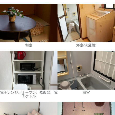
和室
浴室(洗濯機)
電子レンジ、オーブン、炊飯器、電
浴室
子ケトル