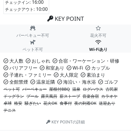
16:00
チェックイン:
10:00
チェックアウト:
KEY POINT
バーベキュー不可
花火不可
ペット不可
Wi-Fiあり
大人数
おしゃれ
合宿・ワーケーション・研修
バリアフリー
和室あり
Wi-Fi
カップル
子連れ・ファミリー
大人限定
素泊まり
全館禁煙
温泉近隣
海沿い・海水浴
ゴルフ
ペット可
バーベキュー
屋根付BBQ
温泉
ログハウス
古民家
ドッグラン
プール
露天風呂
薪ストーブ
音楽合宿
カラオケ
卓球
格安
騒ぎたい
花火OK
食事付
夜の到着OK
送迎あり
テニス
KEY POINTの詳細