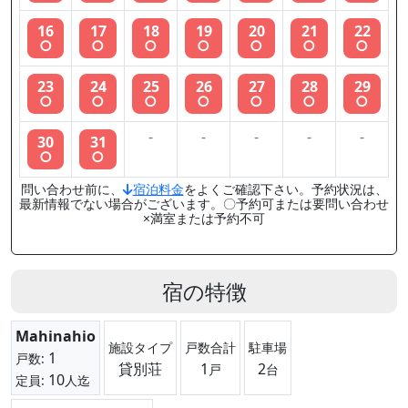
16
17
18
19
20
21
22
○
○
○
○
○
○
○
23
24
25
26
27
28
29
○
○
○
○
○
○
○
-
-
-
-
-
30
31
○
○
問い合わせ前に、
宿泊料金
をよくご確認下さい。予約状況は、
最新情報でない場合がございます。〇予約可または要問い合わせ
×満室または予約不可
宿の特徴
Mahinahio
施設タイプ
戸数合計
駐車場
1
戸数:
貸別荘
1
2
戸
台
10
定員:
人迄