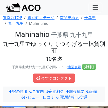
貸別荘TOP
貸別荘コテージ
南関東地方
千葉県
九十九里
Mahinahio
Mahinahio
千葉県 九十九里
九十九里でゆっくりくつろげる一棟貸別
荘
10名迄
千葉県山武郡九十九里町小関2305-3
地図表示
貸別荘
今すぐコンタクト
宿の特徴
ご案内
宿泊料金
施設概要
設備
レビュー・口コミ
周辺情報
交通