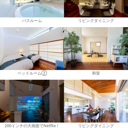
バスルーム
リビングダイニング
ベッドルーム②
和室
200インチの大画面でNetflix！
リビングダイニング