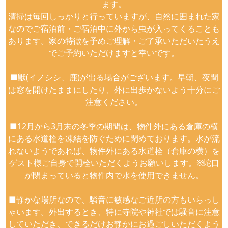
ます。
清掃は毎回しっかりと行っていますが、自然に囲まれた家
なのでご宿泊前・ご宿泊中に外から虫が入ってくることも
あります。家の特徴を予めご理解・ご了承いただいたうえ
でご予約いただけますと幸いです。
■獣(イノシシ、鹿)が出る場合がございます。早朝、夜間
は窓を開けたままにしたり、外に出歩かないよう十分にご
注意ください。
■12月から3月末の冬季の期間は、物件外にある倉庫の横
にある水道栓を凍結を防ぐために閉めております。水が流
れないようであれば、物件外にある水道栓（倉庫の横）を
ゲスト様ご自身で開栓いただくようお願いします。※蛇口
が閉まっていると物件内で水を使用できません。
■静かな場所なので、騒音に敏感なご近所の方もいらっし
ゃいます。外出するとき、特に寺院や神社では騒音に注意
していただき、できるだけお静かにお過ごしいただくよう