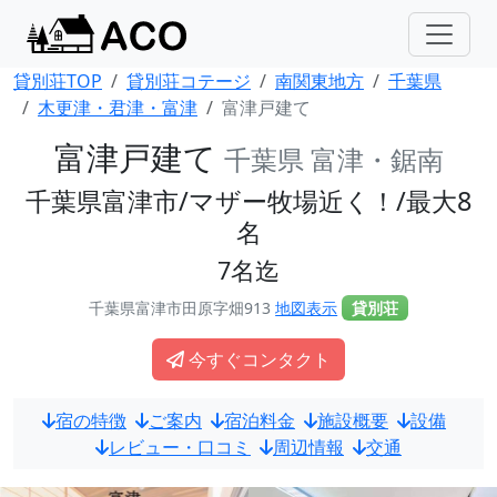
貸別荘TOP
貸別荘コテージ
南関東地方
千葉県
木更津・君津・富津
富津戸建て
富津戸建て
千葉県 富津・鋸南
千葉県富津市/マザー牧場近く！/最大8
名
7名迄
千葉県富津市田原字畑913
地図表示
貸別荘
今すぐコンタクト
宿の特徴
ご案内
宿泊料金
施設概要
設備
レビュー・口コミ
周辺情報
交通