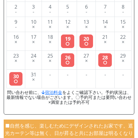
2
3
4
5
6
7
8
-
-
-
-
-
-
-
9
10
11
12
13
14
15
-
×
×
×
×
×
×
16
17
18
21
22
19
20
×
×
×
×
×
○
○
23
24
25
27
29
26
28
×
×
×
×
×
○
○
31
-
-
-
-
-
30
×
○
問い合わせ前に、
宿泊料金
をよくご確認下さい。予約状況は、
最新情報でない場合がございます。〇予約可または要問い合わせ
×満室または予約不可
■自然を感じ、楽しむためにデザインされたお家です。遮
光カーテン等は無く、日が昇ると共にお部屋は明るくなり