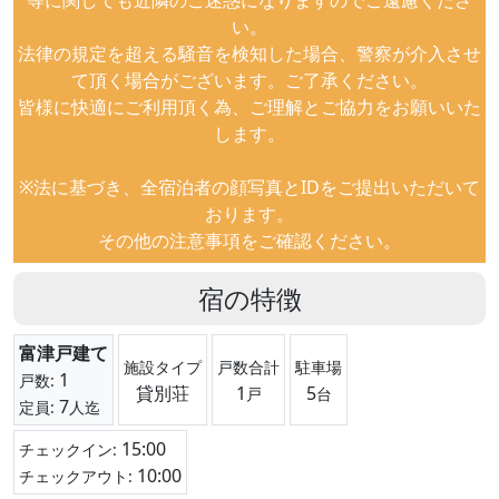
い。
法律の規定を超える騒音を検知した場合、警察が介入させ
て頂く場合がございます。ご了承ください。
皆様に快適にご利用頂く為、ご理解とご協力をお願いいた
します。
※法に基づき、全宿泊者の顔写真とIDをご提出いただいて
おります。
その他の注意事項をご確認ください。
宿の特徴
富津戸建て
施設タイプ
戸数合計
駐車場
1
戸数:
貸別荘
1
5
戸
台
7
定員:
人迄
15:00
チェックイン:
10:00
チェックアウト: