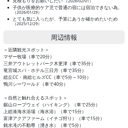
見積もりをお願いしたい
（2026/02/01）
子供が医療的ケア児で普通の宿には宿泊できない為。
（2026/01/29）
とても気に入ったが、予算にあうか確かめたいため
（2025/12/29）
周辺情報
＜近隣観光スポット＞
マザー牧場（車で20分）
三井アウトレットパーク木更津（車で35分）
竜宮城スパ・ホテル三日月（車で35分）
総丘CC・南総ヒルズCC（車で5分～10分）
鴨川シーワールド（車で40分）
＜自然と触れ合えるスポット＞
鋸山ロープウェイ（ハイキング）（車で25分）
上総湊海水浴場（海水浴）（車で15分）
富津アクアファーム（イチゴ狩り）（車で15分）
銘水滝の不動尊（湧き水）（車で5分）