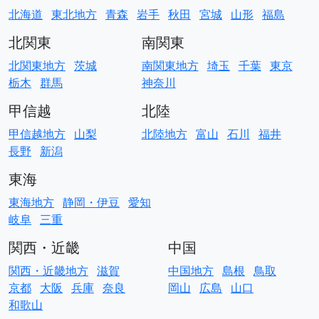
北海道
東北地方
青森
岩手
秋田
宮城
山形
福島
北関東
南関東
北関東地方
茨城
南関東地方
埼玉
千葉
東京
栃木
群馬
神奈川
甲信越
北陸
甲信越地方
山梨
北陸地方
富山
石川
福井
長野
新潟
東海
東海地方
静岡・伊豆
愛知
岐阜
三重
関西・近畿
中国
関西・近畿地方
滋賀
中国地方
島根
鳥取
京都
大阪
兵庫
奈良
岡山
広島
山口
和歌山