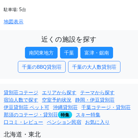
5
駐車場:
台
地図表示
近くの施設を探す
南関東地方
千葉
富津・鋸南
千葉のBBQ貸別荘
千葉の大人数貸別荘
貸別荘コテージ
エリアから探す
テーマから探す
宿泊人数で探す
空室予約状況
静岡・伊豆貸別荘
伊豆貸別荘 ペット可
沖縄貸別荘
千葉コテージ・貸別荘
那須のコテージ・貸別荘
スキー特集
特集
口コミ・レビュー
ペンション民宿
お気に入り
北海道・東北