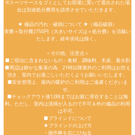
※スーツケースをゴミとしてお部屋に置いて退出された場
合は別途処分費用を請求させていただきます。
★ 備品の汚れ・破損について ★（備品破損）
実費＋取付費2750円（大きいサイズは＋処分費）を頂戴い
たします。経年劣化は除く。
＜その他、注意点＞
■ご宿泊に含まれないもの：食材、調味料、木炭、着火剤
■周辺は静かな集落の為、21時以降屋外のご利用はお控え
頂き、室内でお過ごしいただくようお願いいたします。
■安全管理上、屋内の暖炉のご利用はご遠慮くださいま
せ。
■チェックアウト後12時まではお庭に滞在することは無
料。ただし、室内は清掃が入るので不可＆外の備品の利用
は不可。
■ブラインドについて
★ブラインドの上げ方
・操作棒を右にひねる