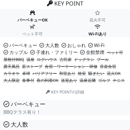
KEY POINT
バーベキューOK
花火不可
ペット不可
Wi-Fiあり
バーベキュー
大人数
おしゃれ
Wi-Fi
カップル
子連れ・ファミリー
全館禁煙
ペット可
屋根付BBQ
温泉
ログハウス
古民家
ドッグラン
プール
露天風呂
薪ストーブ
合宿・ワーケーション・研修
音楽合宿
カラオケ
卓球
バリアフリー
和室あり
格安
騒ぎたい
花火OK
大人限定
食事付
夜の到着OK
送迎あり
温泉近隣
ゴルフ
テニス
KEY POINTの詳細
バーベキュー
BBQテラス有り！
大人数