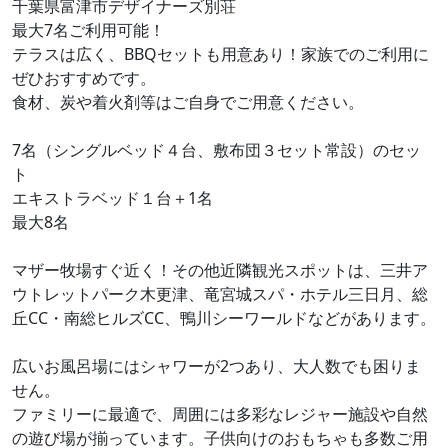
千葉県富津市デザイナーズ別荘
最大7名ご利用可能！
テラスは広く、BBQセットも用意あり！家族でのご利用に
ぜひおすすめです。
食材、炭や着火剤等はご自身でご用意ください。
7名（シングルベッド４台、敷布団３セット常設）のセッ
ト
エキストラベッド１台＋1名
最大8名
マザー牧場すぐ近く！その他近隣観光スポットは、三井ア
ウトレットパーク木更津、竜宮城スパ・ホテル三日月、総
丘CC・南総ヒルズCC、鴨川シーワールドなどがあります。
広いお風呂場にはシャワーが2つあり、大人数でも困りま
せん。
ファミリーに最適で、周囲には多彩なレジャー施設や自然
の遊び場が揃っています。子供向けのおもちゃも多数ご用