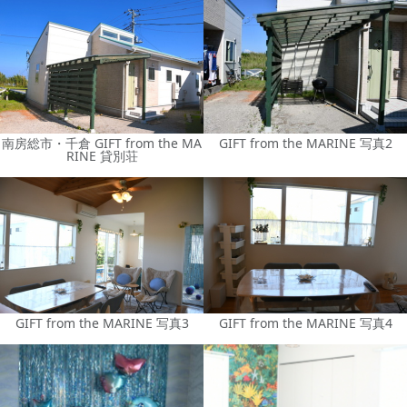
南房総市・千倉 GIFT from the MA
GIFT from the MARINE 写真2
RINE 貸別荘
GIFT from the MARINE 写真3
GIFT from the MARINE 写真4