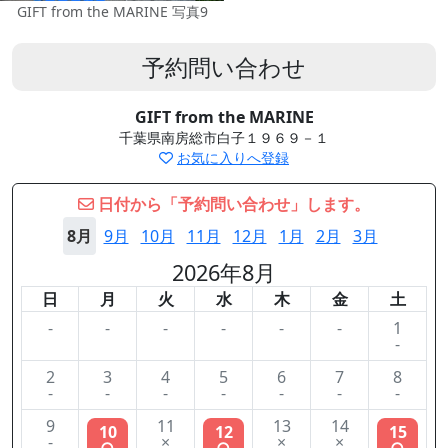
GIFT from the MARINE 写真9
予約問い合わせ
GIFT from the MARINE
千葉県南房総市白子１９６９－１
お気に入りへ登録
日付から「予約問い合わせ」します。
8月
9月
10月
11月
12月
1月
2月
3月
2026年8月
日
月
火
水
木
金
土
-
-
-
-
-
-
1
-
2
3
4
5
6
7
8
-
-
-
-
-
-
-
9
11
13
14
10
12
15
-
×
×
×