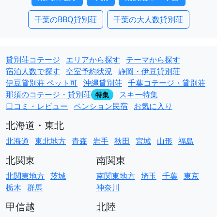
千葉のBBQ貸別荘
千葉の大人数貸別荘
貸別荘コテージ
エリアから探す
テーマから探す
宿泊人数で探す
空室予約状況
静岡・伊豆貸別荘
伊豆貸別荘 ペット可
沖縄貸別荘
千葉コテージ・貸別荘
那須のコテージ・貸別荘
スキー特集
特集
口コミ・レビュー
ペンション民宿
お気に入り
北海道・東北
北海道
東北地方
青森
岩手
秋田
宮城
山形
福島
北関東
南関東
北関東地方
茨城
南関東地方
埼玉
千葉
東京
栃木
群馬
神奈川
甲信越
北陸