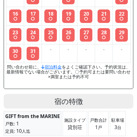
○
○
○
16
17
18
19
20
21
22
○
○
○
○
○
○
○
23
24
25
26
27
28
29
○
○
○
○
○
○
○
-
-
-
-
-
30
31
○
○
問い合わせ前に、
宿泊料金
をよくご確認下さい。予約状況は、
最新情報でない場合がございます。〇予約可または要問い合わせ
×満室または予約不可
宿の特徴
GIFT from the MARINE
施設タイプ
戸数合計
駐車場
1
戸数:
貸別荘
1
3
戸
台
10
定員:
人迄