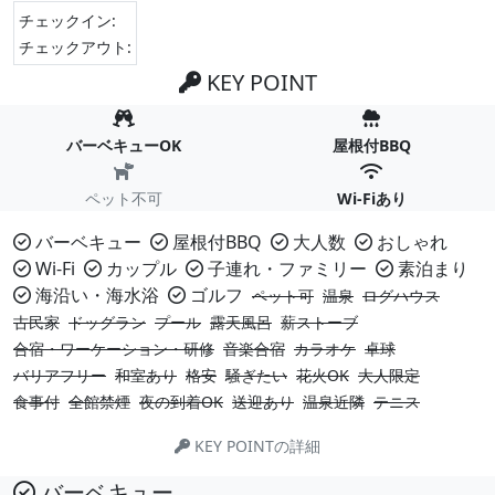
チェックイン:
チェックアウト:
KEY POINT
バーベキューOK
屋根付BBQ
ペット不可
Wi-Fiあり
バーベキュー
屋根付BBQ
大人数
おしゃれ
Wi-Fi
カップル
子連れ・ファミリー
素泊まり
海沿い・海水浴
ゴルフ
ペット可
温泉
ログハウス
古民家
ドッグラン
プール
露天風呂
薪ストーブ
合宿・ワーケーション・研修
音楽合宿
カラオケ
卓球
バリアフリー
和室あり
格安
騒ぎたい
花火OK
大人限定
食事付
全館禁煙
夜の到着OK
送迎あり
温泉近隣
テニス
KEY POINTの詳細
バーベキュー