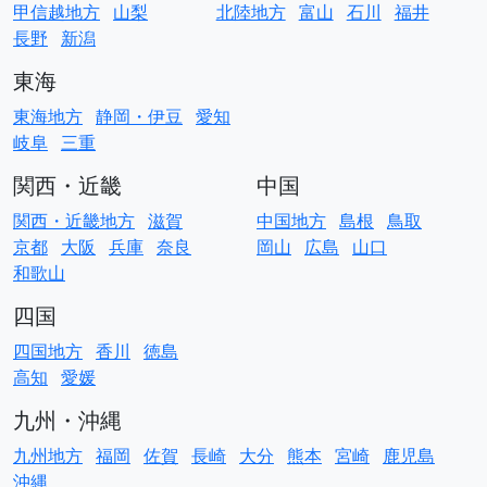
甲信越地方
山梨
北陸地方
富山
石川
福井
長野
新潟
東海
東海地方
静岡・伊豆
愛知
岐阜
三重
関西・近畿
中国
関西・近畿地方
滋賀
中国地方
島根
鳥取
京都
大阪
兵庫
奈良
岡山
広島
山口
和歌山
四国
四国地方
香川
徳島
高知
愛媛
九州・沖縄
九州地方
福岡
佐賀
長崎
大分
熊本
宮崎
鹿児島
沖縄