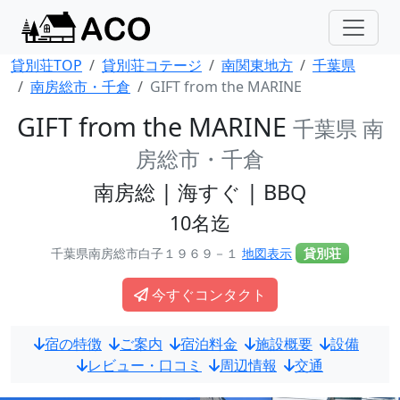
貸別荘TOP
貸別荘コテージ
南関東地方
千葉県
南房総市・千倉
GIFT from the MARINE
GIFT from the MARINE
千葉県 南
房総市・千倉
南房総 | 海すぐ | BBQ
10名迄
千葉県南房総市白子１９６９－１
地図表示
貸別荘
今すぐコンタクト
宿の特徴
ご案内
宿泊料金
施設概要
設備
レビュー・口コミ
周辺情報
交通