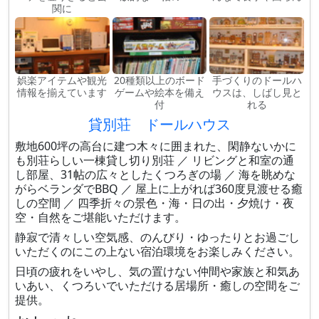
関に
娯楽アイテムや観光
20種類以上のボード
手づくりのドールハ
情報を揃えています
ゲームや絵本を備え
ウスは、しばし見と
付
れる
貸別荘 ドールハウス
敷地600坪の高台に建つ木々に囲まれた、閑静ないかに
も別荘らしい一棟貸し切り別荘 ／ リビングと和室の通
し部屋、31帖の広々としたくつろぎの場 ／ 海を眺めな
がらベランダでBBQ ／ 屋上に上がれば360度見渡せる癒
しの空間 ／ 四季折々の景色・海・日の出・夕焼け・夜
空・自然をご堪能いただけます。
静寂で清々しい空気感、のんびり・ゆったりとお過ごし
いただくのにこの上ない宿泊環境をお楽しみください。
日頃の疲れをいやし、気の置けない仲間や家族と和気あ
いあい、くつろいでいただける居場所・癒しの空間をご
提供。