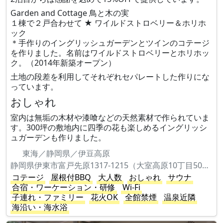
Garden and Cottage 鳥と木の実
１棟で２戸合わせて ★ ワイルドストロベリー＆ホリホ
ック
＊手作りのイングリッシュガーデンとツインのコテージ
を作りました。名前はワイルドストロベリーとホリホッ
ク。（2014年新築オープン）
土地の段差を利用してそれぞれセパレートした作りにな
っています。
おしゃれ
室内は無垢の木材や漆喰などの天然素材で作られていま
す。300坪の敷地内に四季の花も楽しめるイングリッシ
ュガーデンも作りました。
東海／静岡県／伊豆高原
静岡県伊東市富戸先原1317-1215（大室高原10丁目506）
コテージ
屋根付BBQ
大人数
おしゃれ
サウナ
合宿・ワーケーション・研修
Wi-Fi
子連れ・ファミリー
花火OK
全館禁煙
温泉近隣
海沿い・海水浴