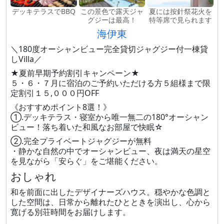
デッキテラスでBBQ
この景色で露天ジャ
夏には按針祭花火を
グジーは最高！
特等席で見られます
海伊東
＼180度オーシャンビュー完全貸切ジャグジー付一棟貸
しVilla／
★夏前早期予約割引キャンペーン★
５・６・７月に宿泊のご予約いただける方５組様まで限
定割引１５,０００円OFF
《おすすめポイント8選！》
①.デッキテラス・寝室から唯一無二の180°オーシャン
ビュー！落ち着いた和風なお部屋で快眠☆
②.完全プライベートジャグジーが無料
・静かな自然の中でオーシャンビュー、夜は満天の星空
を見ながら「安らぐ」をご堪能ください。
おしゃれ
和を前面に出したデザイナーズハウス。穏やかな色調と
した空間は、日常から離れたひとときを演出し、心から
寛げる別荘時間をお届けします。