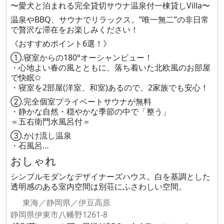
〜愛犬と泊まれる完全貸切サウナ温泉付一棟貸しVilla〜
温泉やBBQ、サウナでリラックス。”唯一無二”の非日常
で贅沢な滞在をお楽しみください！
《おすすめポイント6選！》
①.寝室からの180°オーシャンビュー！
・心地よい春の風とともに、落ち着いた北欧風のお部屋
で快眠✩
・寝室を2部屋(洋室、和室)あるので、2家族でも安心！
②.完全個室プライベートサウナが無料
・静かな自然・穏やかな季節の中で「整う」
＝五右衛門水風呂付＝
③.かけ流し温泉
・石風呂…
おしゃれ
シンプルモダンなデザイナーズハウス。白を基調とした
透明感のある室内空間は別荘にふさわしい空間。
東海／静岡県／伊豆高原
静岡県伊東市八幡野1261-8