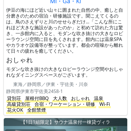
Mi・Ga・Ki
伊豆の海にほど近い山々に囲まれた自然の中、癒しと自
分磨きのための宿泊・研修施設です。聞こえてくるの
は、鳥のさえずりと川のせせらぎだけ…「こんな所にこ
れほど大きな施設があったのか」と初めて訪れた方は驚
き、一歩館内に入ると、モダンな吹き抜けの大きなロビ
ーラウンジ空間に目を丸くされます。館内には温泉SPA
やカラオケ設備等が整っています。都会の喧噪から離れ
て日々の疲れを癒してください。
おしゃれ
モダンな吹き抜けの大きなロビーラウンジ空間やおしゃ
れなダイニングスペースがございます。
東海／静岡県／伊東・宇佐美・川奈
静岡県伊東市宇佐美2458-1
貸別荘
屋根付BBQ
大人数
おしゃれ
温泉
高級貸別荘
合宿・ワーケーション・研修
Wi-Fi
花火OK
全館禁煙
【1日1組限定】サウナ温泉付一棟貸ヴィラ