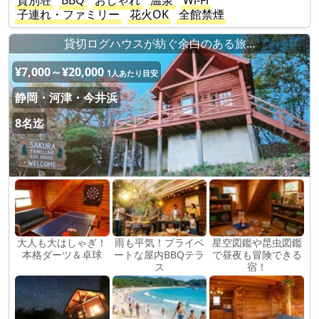
貸別荘
BBQ
おしゃれ
温泉
Wi-Fi
子連れ・ファミリー
花火OK
全館禁煙
貸切ログハウスが紡ぐ余白のある旅…
¥7,000～¥20,000
1人あたり目安
静岡・河津・今井浜
8名迄
大人も大はしゃぎ！
雨も平気！プライベ
星空図鑑や昆虫図鑑
本格ダーツ＆卓球
ートな屋内BBQテラ
で昼夜も冒険できる
ス
宿！