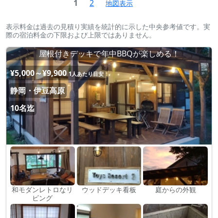
1
2
地図表示
表示料金は過去の見積り実績を統計的に示した中央参考値です。実
際の宿泊料金の下限および上限ではありません。
屋根付きデッキで年中BBQが楽しめる！
¥5,000～¥9,900
1人あたり目安
静岡・伊豆高原
10名迄
和モダンレトロなリ
ウッドデッキ看板
庭からの外観
ビング