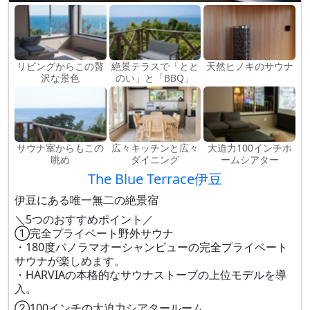
リビングからこの贅
絶景テラスで「とと
天然ヒノキのサウナ
沢な景色
のい」と「BBQ」
サウナ室からもこの
広々キッチンと広々
大迫力100インチホ
眺め
ダイニング
ームシアター
The Blue Terrace伊豆
伊豆にある唯一無二の絶景宿
＼5つのおすすめポイント／
①完全プライベート野外サウナ
・180度パノラマオーシャンビューの完全プライベート
サウナが楽しめます。
・HARVIAの本格的なサウナストーブの上位モデルを導
入。
②100インチの大迫力シアタールーム