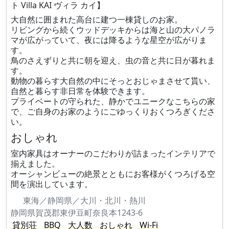
ト Villa KAI ヴィラ カイ】
大自然に囲まれた高台に建つ一棟貸しのお家。
リビングから続くウッドデッキからは海と山の大パノラ
マが広がっていて、夜には降るような星空が広がりま
す。
鳥のさえずりと共に朝を迎え、虫の音と共に日が暮れま
す。
動物の暮らす大自然の中にそっとおじゃまさせて貰い、
自然と暮らす非日常を体験できます。
プライベートの守られた、静かでユニークなこちらの家
で、ご自身のお家のようにごゆっくりおくつろぎくださ
い。
おしゃれ
室内家具はオーナーのこだわりが詰まったインテリアで
揃えました。
オーシャンビューの絶景とともにお客様がくつろげる空
間を演出しています。
東海／静岡県／大川・北川・熱川
静岡県賀茂郡東伊豆町奈良本1243-6
貸別荘
BBQ
大人数
おしゃれ
Wi-Fi