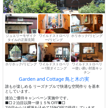
ジュエリーモザイク
ワイルドストロベリ
ホリホック/リビング
タイルの正面玄関
ー/リビング
ホリホック/リビング
ワイルドストロベリ
ワイルドストロベリ
ー1階ダイニング
ー使い易い対面キッ
チン
Garden and Cottage 鳥と木の実
誰もが楽しめる リーズナブルで快適な空間作り を基本
としています。
連泊ご優待キャンペーン実施中です。
■□２泊目以降一律１５% OFF■□
2泊目からは感謝を込めて15%OFFで提供しています。