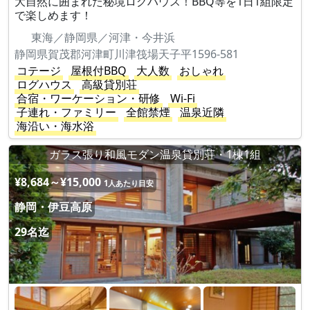
大自然に囲まれた秘境ログハウス！BBQ等を1日1組限定
で楽しめます！
東海／静岡県／河津・今井浜
静岡県賀茂郡河津町川津筏場天子平1596-581
コテージ
屋根付BBQ
大人数
おしゃれ
ログハウス
高級貸別荘
合宿・ワーケーション・研修
Wi-Fi
子連れ・ファミリー
全館禁煙
温泉近隣
海沿い・海水浴
ガラス張り和風モダン温泉貸別荘・1棟1組
¥8,684～¥15,000
1人あたり目安
静岡・伊豆高原
29名迄