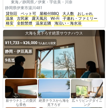
東海／静岡県／伊東・宇佐美・川奈
静岡県伊東市湯川481
貸別荘
ペット可
屋根付BBQ
大人数
おしゃれ
温泉
古民家
露天風呂
Wi-Fi
子連れ・ファミリー
格安
全館禁煙
温泉近隣
海沿い・海水浴
大海を見下ろす絶景サウナハウス
¥11,733～¥26,000
1人あたり目安
静岡・伊豆高原
9名迄
薪サウナとこの贅沢
絶景テラスから海を
広々リビングダイニ
な景色
見下ろす
ング