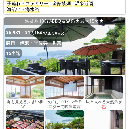
子連れ・ファミリー
全館禁煙
温泉近隣
海沿い・海水浴
海徒歩10分♪BBQ＆温泉★最大15名★
¥6,931～¥12,164
1人あたり目安
静岡・伊東・宇佐美・川奈
15名迄
海も見える大きい和
夜には100インチモ
広々入れる天然温泉
室！
ニターで映像鑑賞
♨