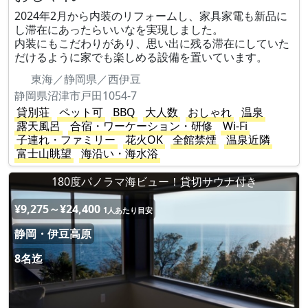
2024年2月から内装のリフォームし、家具家電も新品に
し滞在にあったらいいなを実現しました。
内装にもこだわりがあり、思い出に残る滞在にしていた
だけるように家でも楽しめる設備を置いています。
東海／静岡県／西伊豆
静岡県沼津市戸田1054-7
貸別荘
ペット可
BBQ
大人数
おしゃれ
温泉
露天風呂
合宿・ワーケーション・研修
Wi-Fi
子連れ・ファミリー
花火OK
全館禁煙
温泉近隣
富士山眺望
海沿い・海水浴
180度パノラマ海ビュー！貸切サウナ付き
¥9,275～¥24,400
1人あたり目安
静岡・伊豆高原
8名迄