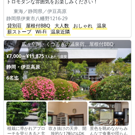
トロモダンな雰囲気をお楽しみください！
東海／静岡県／伊豆高原
静岡県伊東市八幡野1216-29
貸別荘
屋根付BBQ
大人数
おしゃれ
温泉
薪ストーブ
Wi-Fi
温泉近隣
広々空間・くつろぎの温泉宿、屋根付BBQ
¥7,000～¥11,875
1人あたり目安
静岡・伊豆高原
6名迄
植栽に導かれアプロ
吹き抜けの天井、開
景色を眺めながらみ
ーチを登りきると玄
放的な17帖のLDK
んなで食事や団らん