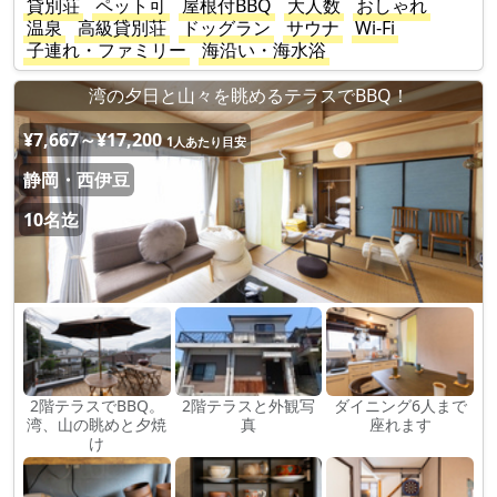
貸別荘
ペット可
屋根付BBQ
大人数
おしゃれ
温泉
高級貸別荘
ドッグラン
サウナ
Wi-Fi
子連れ・ファミリー
海沿い・海水浴
湾の夕日と山々を眺めるテラスでBBQ！
¥7,667～¥17,200
1人あたり目安
静岡・西伊豆
10名迄
2階テラスでBBQ。
2階テラスと外観写
ダイニング6人まで
湾、山の眺めと夕焼
真
座れます
け