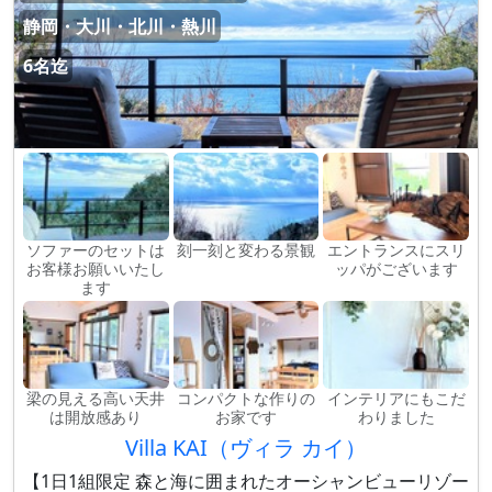
静岡・大川・北川・熱川
6名迄
ソファーのセットは
刻一刻と変わる景観
エントランスにスリ
お客様お願いいたし
ッパがございます
ます
梁の見える高い天井
コンパクトな作りの
インテリアにもこだ
は開放感あり
お家です
わりました
Villa KAI（ヴィラ カイ）
【1日1組限定 森と海に囲まれたオーシャンビューリゾー