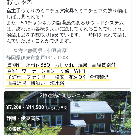
おしゃれ
宿主手づくりのミニチュア家具とミニチュアの飾り物は
しばし見とれる！
また、5.1チャンネルの臨場感のあるサウンドシステム
は、訪れたお客様を大いに癒してくれることでしょう。
娯楽用品を多数取り揃えています。 時間を忘れて楽し
んでいただくことができます。
東海／静岡県／伊豆高原
静岡県伊東市富戸1317-1208
貸別荘
屋根付BBQ
おしゃれ
温泉
高級貸別荘
合宿・ワーケーション・研修
Wi-Fi
子連れ・ファミリー
格安
花火OK
全館禁煙
温泉近隣
海沿い・海水浴
2棟連結の楽しいコテージ
¥7,200～¥11,500
1人あたり目安
静岡・伊豆高原
10名迄