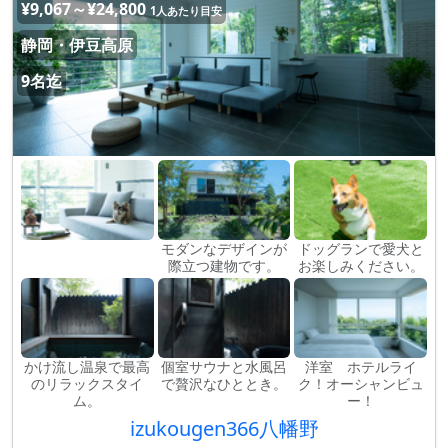
¥9,067～¥24,800
1人あたり目安
静岡・伊豆高原
9名迄
モダンなデザインが
ドッグランで愛犬と
際立つ建物です。
お楽しみください。
かけ流し温泉で最高
個室サウナと水風呂
洋室 ホテルライ
のリラックスタイ
で贅沢なひととき。
ク！オーシャンビュ
ム。
ー！
izukougen366八幡野