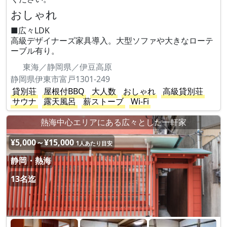
おしゃれ
■広々LDK
高級デザイナーズ家具導入。大型ソファや大きなローテ
ーブル有り。
東海／静岡県／伊豆高原
静岡県伊東市富戸1301-249
貸別荘
屋根付BBQ
大人数
おしゃれ
高級貸別荘
サウナ
露天風呂
薪ストーブ
Wi-Fi
熱海中心エリアにある広々とした一軒家
¥5,000～¥15,000
1人あたり目安
静岡・熱海
13名迄