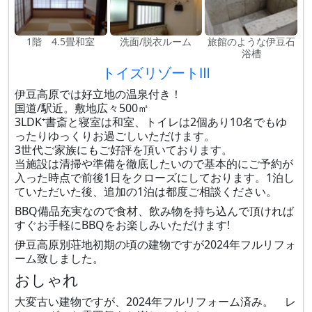
1階 4.5畳和室
洗面/脱衣ルーム
旅館のような伊豆石
浴槽
トイズリゾートⅢ
伊豆高原では好立地の温泉付き！
国道/駅近。敷地広々500㎡
3LDK⁺書斎と寝室は和室、トイレは2個あり10名でもゆ
ったりゆっくりお過ごしいただけます。
3世代ご家族にもご好評を頂いております。
当施設は清掃や準備を徹底したいので基本的にご予約が
入った時点で前後1日をクローズにしております。1泊し
ていただいた後、追加の1泊は都度ご相談ください。
BBQ備品充実なので食材、飲み物を持ち込んで頂ければ
すぐお手軽にBBQをお楽しみいただけます!
伊豆高原別荘地初期の頃の建物ですが2024年フルリフォ
ーム致しました。
おしゃれ
大変古い建物ですが、2024年フルリフォーム済み。 レ