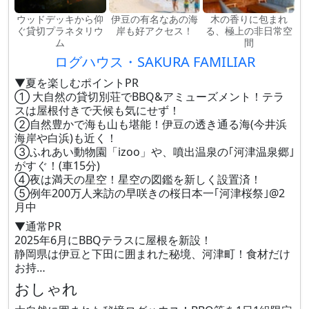
ウッドデッキから仰
伊豆の有名なあの海
木の香りに包まれ
ぐ貸切プラネタリウ
岸も好アクセス！
る、極上の非日常空
ム
間
ログハウス・SAKURA FAMILIAR
▼夏を楽しむポイントPR
① 大自然の貸切別荘でBBQ&アミューズメント！テラ
スは屋根付きで天候も気にせず！
②自然豊かで海も山も堪能！伊豆の透き通る海(今井浜
海岸や白浜)も近く！
③ふれあい動物園「izoo」や、噴出温泉の｢河津温泉郷｣
がすぐ！(車15分)
④夜は満天の星空！星空の図鑑を新しく設置済！
⑤例年200万人来訪の早咲きの桜日本一｢河津桜祭｣@2
月中
▼通常PR
2025年6月にBBQテラスに屋根を新設！
静岡県は伊豆と下田に囲まれた秘境、河津町！食材だけ
お持…
おしゃれ