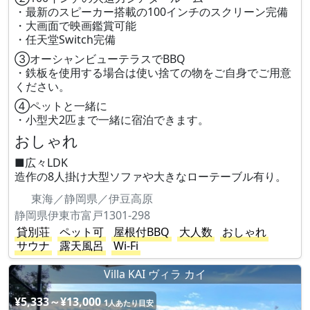
・最新のスピーカー搭載の100インチのスクリーン完備
・大画面で映画鑑賞可能
・任天堂Switch完備
③オーシャンビューテラスでBBQ
・鉄板を使用する場合は使い捨ての物をご自身でご用意
ください。
④ペットと一緒に
・小型犬2匹まで一緒に宿泊できます。
おしゃれ
■広々LDK
造作の8人掛け大型ソファや大きなローテーブル有り。
東海／静岡県／伊豆高原
静岡県伊東市富戸1301-298
貸別荘
ペット可
屋根付BBQ
大人数
おしゃれ
サウナ
露天風呂
Wi-Fi
Villa KAI ヴィラ カイ
¥5,333～¥13,000
1人あたり目安