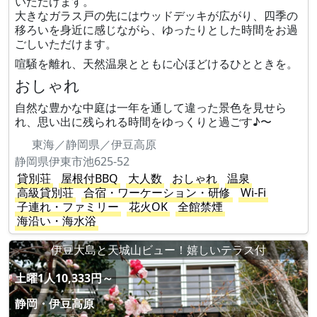
いただけます。
大きなガラス戸の先にはウッドデッキが広がり、四季の
移ろいを身近に感じながら、ゆったりとした時間をお過
ごしいただけます。
喧騒を離れ、天然温泉とともに心ほどけるひとときを。
おしゃれ
自然な豊かな中庭は一年を通して違った景色を見せら
れ、思い出に残られる時間をゆっくりと過ごす♪〜
東海／静岡県／伊豆高原
静岡県伊東市池625-52
貸別荘
屋根付BBQ
大人数
おしゃれ
温泉
高級貸別荘
合宿・ワーケーション・研修
Wi-Fi
子連れ・ファミリー
花火OK
全館禁煙
海沿い・海水浴
伊豆大島と天城山ビュー！嬉しいテラス付
土曜1人10,333円～
静岡・伊豆高原