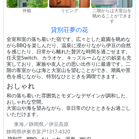
外観
リビング
二階からは大室山を
眺めることができま
す
貸別荘夢の花
全室和室の落ち着いた宿です。広々とした庭園を眺めな
がらBBQを楽しんだり、温泉に浸かりながら伊豆の自然
を感じたり、日常から離れた贅沢な時間を過ごせます。
任天堂Switch、カラオケ、キッズルームなどの娯楽も充
実しており、家族や友人との思い出作りに最適です。二
階の客室からは海と大室山を望むことができ、潮風や景
色を感じながら、特別なひとときを満喫できます。
おしゃれ
和の落ち着いた雰囲気とモダンなデザインが調和した、
おしゃれな空間。
大室山や海を望みながら、非日常のひとときをお過ごし
いただけます。
東海／静岡県／伊豆高原
静岡県伊東市富戸1317-4320