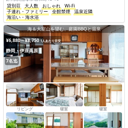
貸別荘
大人数
おしゃれ
Wi-Fi
子連れ・ファミリー
全館禁煙
温泉近隣
海沿い・海水浴
海＆大室山を望む、庭園BBQと温泉
¥6,880～¥8,750
1人あたり目安
静岡・伊豆高原
7名迄
リビング
寝室
寝室