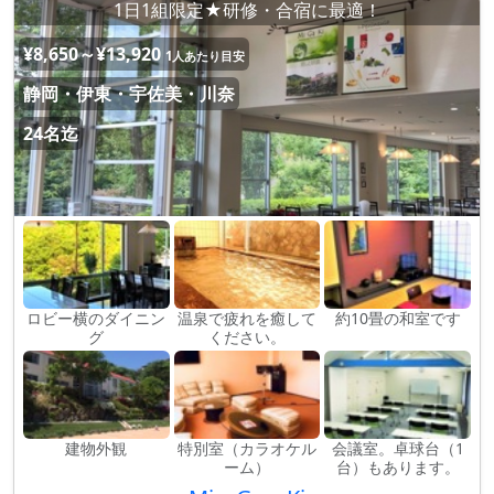
1日1組限定★研修・合宿に最適！
¥8,650～¥13,920
1人あたり目安
静岡・伊東・宇佐美・川奈
24名迄
ロビー横のダイニン
温泉で疲れを癒して
約10畳の和室です
グ
ください。
建物外観
特別室（カラオケル
会議室。卓球台（1
ーム）
台）もあります。