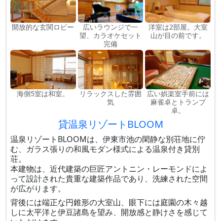
開放的な玄関ロビー
広いラウンジで一
洋室は2部屋。大室
望、カラオケセット
山が目の前です。
完備
海側5室は和室。
リラックスした雰囲
広い娯楽室手前には
気
麻雀卓とトランプ
卓。
貸温泉リゾートBLOOM
温泉リゾートBLOOMは、伊東市池の閑静な別荘地に佇
む、ガラス張りの和風モダン様式による温泉付き貸別
荘。
本建物は、近代建築の巨匠アントニン・レーモンドによ
って設計された貴重な建築作品であり、洗練された空間
が広がります。
背後には端正な円錐形の大室山、眼下には庭園の木々越
しに太平洋と伊豆諸島を望み、開放感と静けさを感じて