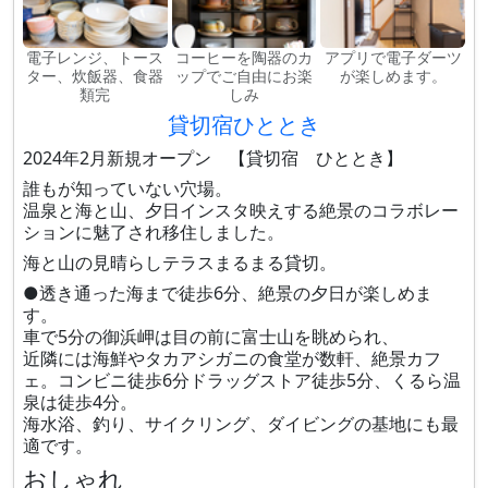
電子レンジ、トース
コーヒーを陶器のカ
アプリで電子ダーツ
ター、炊飯器、食器
ップでご自由にお楽
が楽しめます。
類完
しみ
貸切宿ひととき
2024年2月新規オープン 【貸切宿 ひととき】
誰もが知っていない穴場。
温泉と海と山、夕日インスタ映えする絶景のコラボレー
ションに魅了され移住しました。
海と山の見晴らしテラスまるまる貸切。
●透き通った海まで徒歩6分、絶景の夕日が楽しめま
す。
車で5分の御浜岬は目の前に富士山を眺められ、
近隣には海鮮やタカアシガニの食堂が数軒、絶景カフ
ェ。コンビニ徒歩6分ドラッグストア徒歩5分、くるら温
泉は徒歩4分。
海水浴、釣り、サイクリング、ダイビングの基地にも最
適です。
おしゃれ