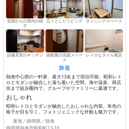
玄関からの室内の様
広々としたリビング
ダイニングスペース
子
設備充実のキッチン
旅館風の洗面スペー
レトロなタイル風呂
ス
舞庵
熱海中心部の一軒家、最大13名まで宿泊可能。昭和レト
ロとモダンが融合した落ち着いた空間。海や温泉、商店
街まで徒歩圏内で、グループやファミリーに最適です。
おしゃれ
昭和レトロとモダンが融合したおしゃれな内装。朱色の
格子が目を引く、フォトジェニックな外観も魅力です。
東海／静岡県／熱海
静岡県熱海市昭和町13-16