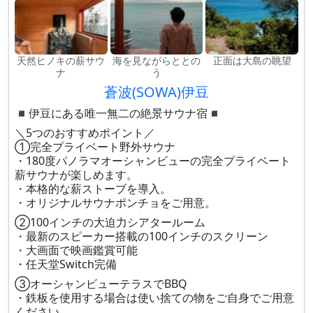
天然ヒノキの薪サウ
海を見ながらととの
正面は大島の眺望
ナ
う
蒼波(SOWA)伊豆
◾︎伊豆にある唯一無二の絶景サウナ宿◾︎
＼5つのおすすめポイント／
①完全プライベート野外サウナ
・180度パノラマオーシャンビューの完全プライベート
薪サウナが楽しめます。
・本格的な薪ストーブを導入。
・オリジナルサウナポンチョをご用意。
②100インチの大迫力シアタールーム
・最新のスピーカー搭載の100インチのスクリーン
・大画面で映画鑑賞可能
・任天堂Switch完備
③オーシャンビューテラスでBBQ
・鉄板を使用する場合は使い捨ての物をご自身でご用意
ください。