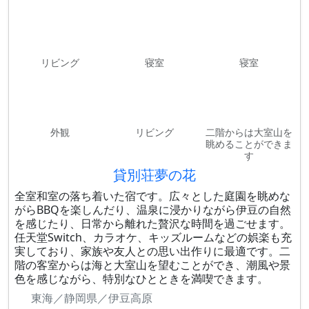
リビング
寝室
寝室
外観
リビング
二階からは大室山を
眺めることができま
す
貸別荘夢の花
全室和室の落ち着いた宿です。広々とした庭園を眺めな
がらBBQを楽しんだり、温泉に浸かりながら伊豆の自然
を感じたり、日常から離れた贅沢な時間を過ごせます。
任天堂Switch、カラオケ、キッズルームなどの娯楽も充
実しており、家族や友人との思い出作りに最適です。二
階の客室からは海と大室山を望むことができ、潮風や景
色を感じながら、特別なひとときを満喫できます。
東海／静岡県／伊豆高原