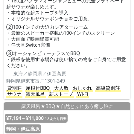
・180度パノラマオーシャンビューの完全プライベート
薪サウナが楽しめます。
・本格的な薪ストーブを導入。
・オリジナルサウナポンチョをご用意。
②100インチの大迫力シアタールーム
・最新のスピーカー搭載の100インチのスクリーン
・大画面で映画鑑賞可能
・任天堂Switch完備
③オーシャンビューテラスでBBQ
・鉄板を使用する場合は使い捨ての物をご自身でご用意
ください。
東海／静岡県／伊豆高原
静岡県伊東市富戸1301-249
貸別荘
屋根付BBQ
大人数
おしゃれ
高級貸別荘
サウナ
露天風呂
薪ストーブ
Wi-Fi
露天風呂★BBQ★自然とふれあう癒し旅に
¥7,194～¥11,000
1人あたり目安
静岡・伊豆高原