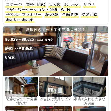
コテージ
屋根付BBQ
大人数
おしゃれ
サウナ
合宿・ワーケーション・研修
Wi-Fi
子連れ・ファミリー
花火OK
全館禁煙
温泉近隣
海沿い・海水浴
屋根付きデッキで年中BBQ可能！
¥5,029～¥9,625
1人あたり目安
静岡・伊豆高原
8名迄
閑静な森の中の分譲
吹き抜け天井リビン
家族で入れる大きな
地です
グ
お風呂