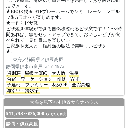
ビ、冷蔵庫、冷暖房と高速WiFiを完備しており快適に宿
泊できます。
★BBQ&鍋★ B1Fプレールームでシミュレーションゴル
フ&カラオケが楽しめます。
★手作りピザ窯
ピザ焼き体験ができる自然味溢れるピザ窯です！ 1〜2時
間あれば、窯をセットアップできて、おいしいピザが食
べられて、見た目にも楽しい!!~
ご家族や友人と、輻射熱の魔法で美味しいピザを
★…
東海／静岡県／伊豆高原
静岡県伊東市富戸1317-4573
貸別荘
屋根付BBQ
大人数
温泉
合宿・ワーケーション・研修
Wi-Fi
子連れ・ファミリー
花火OK
全館禁煙
海沿い・海水浴
大海を見下ろす絶景サウナハウス
¥11,733～¥26,000
1人あたり目安
静岡・伊豆高原