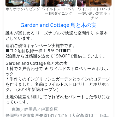
ホリホック/リビング
ワイルドストロベリ
ワイルドストロベリ
ー1階ダイニング
ー使い易い対面キッ
チン
Garden and Cottage 鳥と木の実
誰もが楽しめる リーズナブルで快適な空間作り を基本
としています。
連泊ご優待キャンペーン実施中です。
■□２泊目以降一律１５% OFF■□
2泊目からは感謝を込めて15%OFFで提供しています。
Garden and Cottage 鳥と木の実
１棟で２戸合わせて ★ ワイルドストロベリー＆ホリホ
ック
＊手作りのイングリッシュガーデンとツインのコテージ
を作りました。名前はワイルドストロベリーとホリホッ
ク。（2014年新築オープン）
土地の段差を利用してそれぞれセパレートした作りにな
っています。
東海／静岡県／伊豆高原
静岡県伊東市富戸先原1317-1215（大室高原10丁目506）