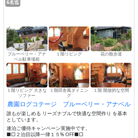
6名迄
ブルーベリー・アナ
１階リビング
花の散歩道
ベル駐車場前
１階リビング 大きな
１階田舎風ダイニン
１階 開放的な空間
ソファー
グ
農園ログコテージ ブルーベリー・アナベル
誰もが楽しめる リーズナブルで快適な空間作り を基本
としています。
連泊ご優待キャンペーン実施中です。
■□２泊目以降一律１５% OFF■□