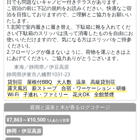
日でも問題ないキャノピー付きテラスがあります。
こ宿泊の前に下記の規約をお読みください。快適なご宿
泊を目指しておりますので、ご理解とご協力をお願いい
たします。
1.玄関で室内履きに履き替え、下駄箱に靴を入れてくだ
さい(下駄箱のスリッパは洗って消毒したものを自由にお
使いいただけますので、気になる方はスリッパをご持参
ください)。
2.フローリングが傷まないように、荷物を運ぶときは上
にあげてください。ご協力ありがとうございます。
東海／静岡県／伊豆高原
静岡県伊東市八幡野1031-23
貸別荘
屋根付BBQ
大人数
温泉
高級貸別荘
露天風呂
薪ストーブ
合宿・ワーケーション・研修
Wi-Fi
子連れ・ファミリー
花火OK
全館禁煙
庭畑と温泉と木が香るログコテージ
¥7,863～¥10,500
1人あたり目安
静岡・伊豆高原