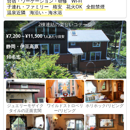
合宿・ワーケーション・研修
Wi-Fi
子連れ・ファミリー
格安
花火OK
全館禁煙
温泉近隣
海沿い・海水浴
2棟連結の楽しいコテージ
¥7,200～¥11,500
1人あたり目安
静岡・伊豆高原
10名迄
ジュエリーモザイク
ワイルドストロベリ
ホリホック/リビング
タイルの正面玄関
ー/リビング