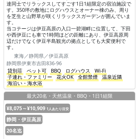
達同士でリラックスしてすごす1日1組限定の宿泊施設で
す。350坪の敷地にログハウスとオーナー棟のみ、周り
を芝生と山野草が咲くリラックスガーデンが囲んでいま
す。
当コテージは伊豆高原の入口一碧湖畔に位置して、下田
や西伊豆にも車で1時間ほどの距離にあり、伊豆高原周
辺だけでなく伊豆半島観光の拠点としても大変便利で
す。
東海／静岡県／伊豆高原
静岡県伊東市吉田836-96
貸別荘
ペット可
BBQ
ログハウス
Wi-Fi
子連れ・ファミリー
花火OK
全館禁煙
温泉近隣
海沿い・海水浴
最大20名・天然温泉・BBQ・1日1組限
¥8,075～¥10,909
1人あたり目安
静岡・伊豆高原
20名迄