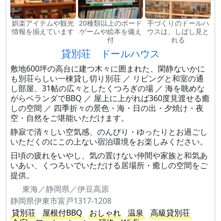
娯楽アイテムや観光
20種類以上のボード
手づくりのドールハ
情報を揃えています
ゲームや絵本を備え
ウスは、しばし見と
付
れる
貸別荘 ドールハウス
敷地600坪の高台に建つ木々に囲まれた、閑静ないかに
も別荘らしい一棟貸し切り別荘 ／ リビングと和室の通
し部屋、31帖の広々としたくつろぎの場 ／ 海を眺めな
がらベランダでBBQ ／ 屋上に上がれば360度見渡せる癒
しの空間 ／ 四季折々の景色・海・日の出・夕焼け・夜
空・自然をご堪能いただけます。
静寂で清々しい空気感、のんびり・ゆったりとお過ごし
いただくのにこの上ない宿泊環境をお楽しみください。
日頃の疲れをいやし、気の置けない仲間や家族と和気あ
いあい、くつろいでいただける居場所・癒しの空間をご
提供。
東海／静岡県／伊豆高原
静岡県伊東市富戸1317-1208
貸別荘
屋根付BBQ
おしゃれ
温泉
高級貸別荘