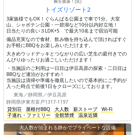
腕を披露！(笑)
トイズリゾート2
3家族様でもOK！ぐらんぱる公園まで車で1分。大室
山、シャボテン公園・一碧湖など10分以内好立地！
日当たりの良い３LDK+S で最大10名まで宿泊可能
備品充実なので食材、飲み物を持ち込んで頂ければすぐ
お手軽にBBQをお楽しみいただけます。
大きめウッドデッキとつながりの広い芝生の庭付きでの
んびりゆったりお過ごしいただけます！
・当施設のご利用は一日目は伊豆高原の探索・二日目は
BBQなど連泊がおすすめ！
当施設は清掃や準備を徹底したいので基本的にご予約が
入った時点で前後1日をクローズにしております。
東海／静岡県／伊豆高原
静岡県伊東市富戸1317-1197
貸別荘
屋根付BBQ
大人数
薪ストーブ
Wi-Fi
子連れ・ファミリー
全館禁煙
温泉近隣
大人数が泊まれる静かでプライベートな設備