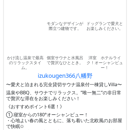
モダンなデザインが
ドッグランで愛犬と
際立つ建物です。
お楽しみください。
かけ流し温泉で最高
個室サウナと水風呂
洋室 ホテルライ
のリラックスタイ
で贅沢なひととき。
ク！オーシャンビュ
ム。
ー！
izukougen366八幡野
〜愛犬と泊まれる完全貸切サウナ温泉付一棟貸しVilla〜
温泉やBBQ、サウナでリラックス。”唯一無二”の非日常
で贅沢な滞在をお楽しみください！
《おすすめポイント6選！》
①.寝室からの180°オーシャンビュー！
・心地よい春の風とともに、落ち着いた北欧風のお部屋
で快眠✩