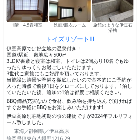
1階 4.5畳和室
洗面/脱衣ルーム
旅館のような伊豆石
浴槽
トイズリゾートⅢ
伊豆高原では好立地の温泉付き！
国道/駅近。敷地広々500㎡
3LDK⁺書斎と寝室は和室、トイレは2個あり10名でもゆ
ったりゆっくりお過ごしいただけます。
3世代ご家族にもご好評を頂いております。
当施設は清掃や準備を徹底したいので基本的にご予約が
入った時点で前後1日をクローズにしております。1泊し
ていただいた後、追加の1泊は都度ご相談ください。
BBQ備品充実なので食材、飲み物を持ち込んで頂ければ
すぐお手軽にBBQをお楽しみいただけます!
伊豆高原別荘地初期の頃の建物ですが2024年フルリフォ
ーム致しました。
東海／静岡県／伊豆高原
静岡県伊東市八幡野1216-29