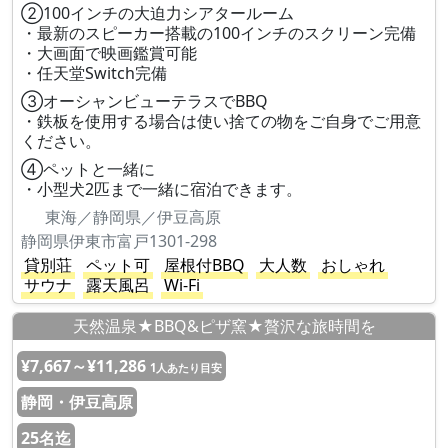
②100インチの大迫力シアタールーム
・最新のスピーカー搭載の100インチのスクリーン完備
・大画面で映画鑑賞可能
・任天堂Switch完備
③オーシャンビューテラスでBBQ
・鉄板を使用する場合は使い捨ての物をご自身でご用意
ください。
④ペットと一緒に
・小型犬2匹まで一緒に宿泊できます。
東海／静岡県／伊豆高原
静岡県伊東市富戸1301-298
貸別荘
ペット可
屋根付BBQ
大人数
おしゃれ
サウナ
露天風呂
Wi-Fi
天然温泉★BBQ&ピザ窯★贅沢な旅時間を
¥7,667～¥11,286
1人あたり目安
静岡・伊豆高原
25名迄