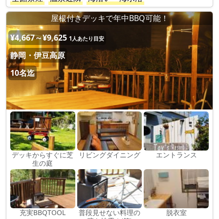
屋根付きデッキで年中BBQ可能！
¥4,667～¥9,625
1人あたり目安
静岡・伊豆高原
10名迄
デッキからすぐに芝
リビングダイニング
エントランス
生の庭
充実BBQTOOL
普段見せない料理の
脱衣室