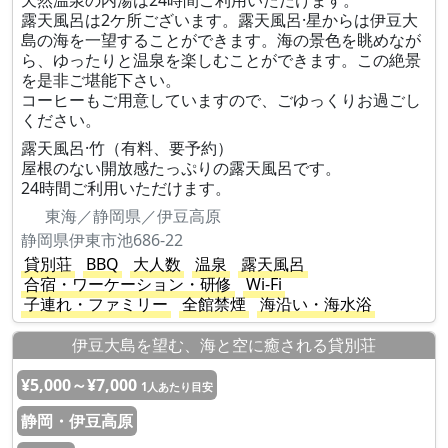
天然温泉の内湯は24時間ご利用いただけます。
露天風呂は2ケ所ございます。露天風呂·星からは伊豆大
島の海を一望することができます。海の景色を眺めなが
ら、ゆったりと温泉を楽しむことができます。この絶景
を是非ご堪能下さい。
コーヒーもご用意していますので、ごゆっくりお過ごし
ください。
露天風呂·竹（有料、要予約）
屋根のない開放感たっぷりの露天風呂です。
24時間ご利用いただけます。
東海／静岡県／伊豆高原
静岡県伊東市池686-22
貸別荘
BBQ
大人数
温泉
露天風呂
合宿・ワーケーション・研修
Wi-Fi
子連れ・ファミリー
全館禁煙
海沿い・海水浴
伊豆大島を望む、海と空に癒される貸別荘
¥5,000～¥7,000
1人あたり目安
静岡・伊豆高原