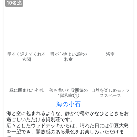
10名迄
明るく迎えてくれる
畳が心地よい2階の
浴室
玄関
和室
緑に囲まれた外観
落ち着いた雰囲気の
自然を楽しめるテラ
1階和室①
ススペース
海の小石
海と空に包まれるような、静かで穏やかなひとときをお
過ごしいただける貸別荘です。
広々としたウッドデッキからは、晴れた日には伊豆大島
を一望でき、開放感のある景色をお楽しみいただけま