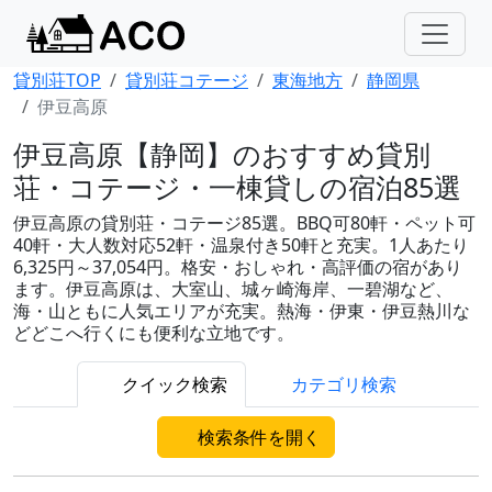
貸別荘TOP
貸別荘コテージ
東海地方
静岡県
伊豆高原
伊豆高原【静岡】のおすすめ貸別
荘・コテージ・一棟貸しの宿泊85選
伊豆高原の貸別荘・コテージ85選。BBQ可80軒・ペット可
40軒・大人数対応52軒・温泉付き50軒と充実。1人あたり
6,325円～37,054円。格安・おしゃれ・高評価の宿があり
ます。伊豆高原は、大室山、城ヶ崎海岸、一碧湖など、
海・山ともに人気エリアが充実。熱海・伊東・伊豆熱川な
どどこへ行くにも便利な立地です。
クイック検索
カテゴリ検索
検索条件を開く