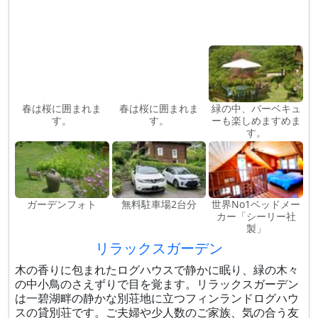
春は桜に囲まれま
春は桜に囲まれま
緑の中、バーベキュ
す。
す。
ーも楽しめますめま
す。
ガーデンフォト
無料駐車場2台分
世界No1ベッドメー
カー「シーリー社
製」
リラックスガーデン
木の香りに包まれたログハウスで静かに眠り、緑の木々
の中小鳥のさえずりで目を覚ます。リラックスガーデン
は一碧湖畔の静かな別荘地に立つフィンランドログハウ
スの貸別荘です。ご夫婦や少人数のご家族、気の合う友