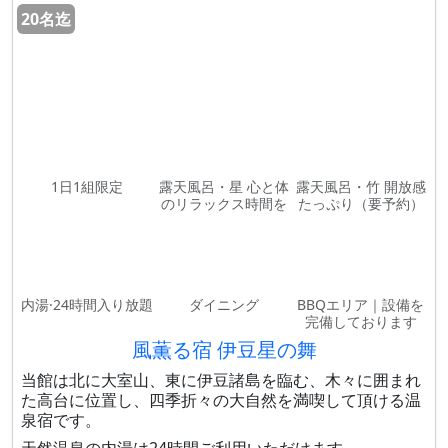
20名迄
1日1組限定
露天風呂・星 心と体
露天風呂・竹 開放感
のリラックス時間を
たっぷり（要予約）
内湯·24時間入り放題
ダイニング
BBQエリア｜設備を
完備しております
風薫る宿 伊豆星の舞
当館は北に大室山、東に伊豆諸島を臨む、木々に囲まれ
た高台に位置し、四季折々の大自然を満喫して頂ける温
泉宿です。