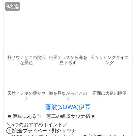
9名迄
薪サウナとこの贅沢
絶景テラスから海を
広々リビングダイニ
な景色
見下ろす
ング
天然ヒノキの薪サウ
海を見ながらととの
正面は大島の眺望
ナ
う
蒼波(SOWA)伊豆
◾︎伊豆にある唯一無二の絶景サウナ宿◾︎
＼5つのおすすめポイント／
①完全プライベート野外サウナ