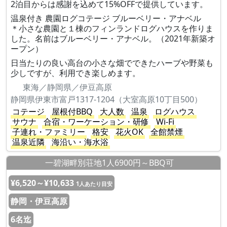
2泊目からは感謝を込めて15%OFFで提供しています。
温泉付き 農園ログコテージ ブルーベリー・アナベル
＊小さな農園と１棟のフィンランドログハウスを作りま
した。名前はブルーベリー・アナベル。（2021年新築オ
ープン）
日当たりの良い高台の小さな畑でできたハーブや野菜も
少しですが、利用でき楽しめます。
東海／静岡県／伊豆高原
静岡県伊東市富戸1317-1204（大室高原10丁目500）
コテージ
屋根付BBQ
大人数
温泉
ログハウス
サウナ
合宿・ワーケーション・研修
Wi-Fi
子連れ・ファミリー
格安
花火OK
全館禁煙
温泉近隣
海沿い・海水浴
一碧湖畔別荘地1人6900円～BBQ可
¥6,520～¥10,633
1人あたり目安
静岡・伊豆高原
6名迄