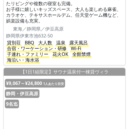
たリビングや複数の寝室も完備。
お子様に嬉しいキッズスペース、大人も楽しめる麻雀、
カラオケ、テキサスホールデム、任天堂ゲーム機など、
娯楽設備も充実。
東海／静岡県／伊豆高原
静岡県伊東市池632-50
貸別荘
BBQ
大人数
温泉
露天風呂
合宿・ワーケーション・研修
Wi-Fi
子連れ・ファミリー
花火OK
全館禁煙
海沿い・海水浴
【1日1組限定】サウナ温泉付一棟貸ヴィラ
¥9,067～¥24,800
1人あたり目安
静岡・伊豆高原
9名迄