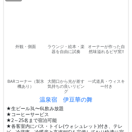
外観・側面
ラウンジ・絵本・楽
オーナーが作った自
器を自由に試奏
然味溢れるピザ窯!!
BARコーナー（製氷
大開口から光が差す
一式道具・ウィスキ
機あり）
気持ちの良いリビン
ー付き
グ
温泉宿 伊豆華の舞
★生ビール3L〜6L飲み放題
★コーヒーサービス
★2～25名まで宿泊可能
★各客室内にバス・トイレ(ウォシュレット)付き、テレ