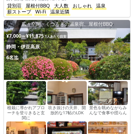
貸別荘
屋根付BBQ
大人数
おしゃれ
温泉
薪ストーブ
Wi-Fi
温泉近隣
広々空間・くつろぎの温泉宿、屋根付BBQ
¥7,000～¥11,875
1人あたり目安
静岡・伊豆高原
6名迄
植栽に導かれアプロ
吹き抜けの天井、開
景色を眺めながらみ
ーチを登りきると玄
放的な17帖のLDK
んなで食事や団らん
関に