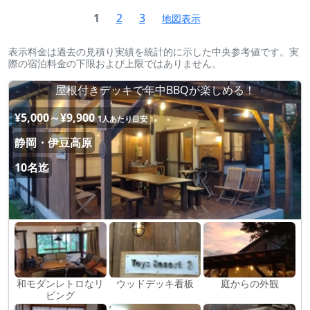
1
2
3
地図表示
表示料金は過去の見積り実績を統計的に示した中央参考値です。実
際の宿泊料金の下限および上限ではありません。
屋根付きデッキで年中BBQが楽しめる！
¥5,000～¥9,900
1人あたり目安
静岡・伊豆高原
10名迄
和モダンレトロなリ
ウッドデッキ看板
庭からの外観
ビング