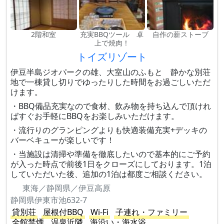
2階和室
充実BBQツール 卓
自作の薪ストーブ
上で焼肉！
トイズリゾート
伊豆半島ジオパークの雄、大室山のふもと 静かな別荘
地で一棟貸し切りでゆったりした時間をお過ごしいただ
けます。
・BBQ備品充実なので食材、飲み物を持ち込んで頂けれ
ばすぐお手軽にBBQをお楽しみいただけます。
・流行りのグランピングよりも快適装備充実+デッキの
バーベキューが楽しいです！
・当施設は清掃や準備を徹底したいので基本的にご予約
が入った時点で前後1日をクローズにしております。1泊
していただいた後、追加の1泊は都度ご相談ください。
東海／静岡県／伊豆高原
静岡県伊東市池632-7
貸別荘
屋根付BBQ
Wi-Fi
子連れ・ファミリー
全館禁煙
温泉近隣
海沿い・海水浴