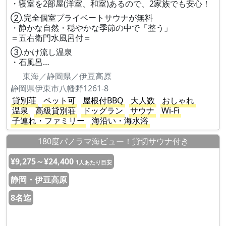
・寝室を2部屋(洋室、和室)あるので、2家族でも安心！
②.完全個室プライベートサウナが無料
・静かな自然・穏やかな季節の中で「整う」
＝五右衛門水風呂付＝
③.かけ流し温泉
・石風呂…
東海／静岡県／伊豆高原
静岡県伊東市八幡野1261-8
貸別荘
ペット可
屋根付BBQ
大人数
おしゃれ
温泉
高級貸別荘
ドッグラン
サウナ
Wi-Fi
子連れ・ファミリー
海沿い・海水浴
180度パノラマ海ビュー！貸切サウナ付き
¥9,275～¥24,400
1人あたり目安
静岡・伊豆高原
8名迄