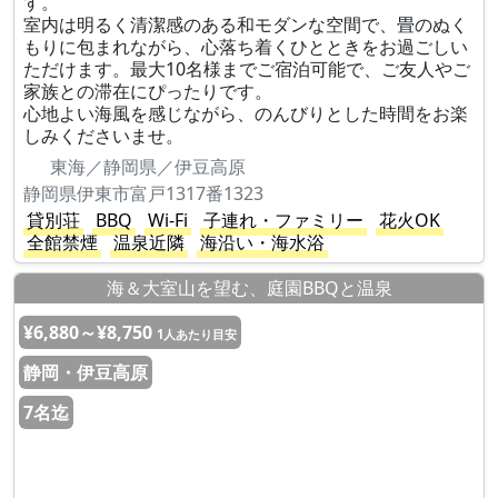
す。
室内は明るく清潔感のある和モダンな空間で、畳のぬく
もりに包まれながら、心落ち着くひとときをお過ごしい
ただけます。最大10名様までご宿泊可能で、ご友人やご
家族との滞在にぴったりです。
心地よい海風を感じながら、のんびりとした時間をお楽
しみくださいませ。
東海／静岡県／伊豆高原
静岡県伊東市富戸1317番1323
貸別荘
BBQ
Wi-Fi
子連れ・ファミリー
花火OK
全館禁煙
温泉近隣
海沿い・海水浴
海＆大室山を望む、庭園BBQと温泉
¥6,880～¥8,750
1人あたり目安
静岡・伊豆高原
7名迄