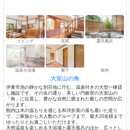
リビング
玄関
露天風呂
温泉大浴場
廊下
室内
大室山の角
伊東市池の静かな別荘地に佇む、温泉付きの大型一棟貸
し施設です。その名の通り、美しい円錐形の大室山の
「角」に位置し、豊かな自然に囲まれた癒しの空間が広
がります。
館内は木の温もりを感じる和洋折衷の落ち着いた造り
で、ご家族から大人数のグループまで、最大20名様まで
ゆったりとお過ごしいただけます。
天然温泉を楽しめる大浴場と露天風呂のほか、広々とし