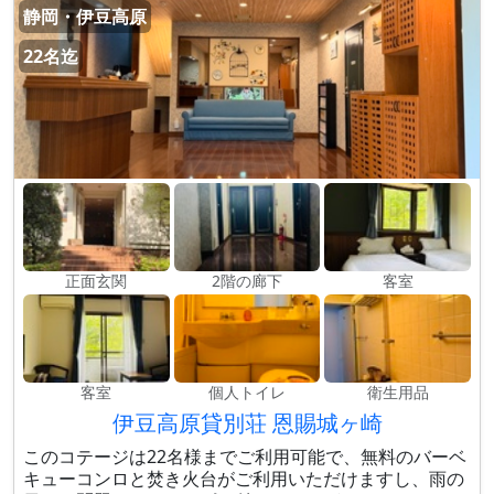
静岡・伊豆高原
22名迄
正面玄関
2階の廊下
客室
客室
個人トイレ
衛生用品
伊豆高原貸別荘 恩賜城ヶ崎
このコテージは22名様までご利用可能で、無料のバーベ
キューコンロと焚き火台がご利用いただけますし、雨の