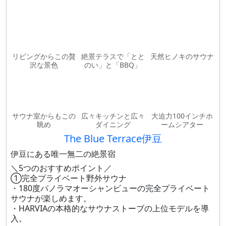
リビングからこの贅
絶景テラスで「とと
天然ヒノキのサウナ
沢な景色
のい」と「BBQ」
サウナ室からもこの
広々キッチンと広々
大迫力100インチホ
眺め
ダイニング
ームシアター
The Blue Terrace伊豆
伊豆にある唯一無二の絶景宿
＼5つのおすすめポイント／
①完全プライベート野外サウナ
・180度パノラマオーシャンビューの完全プライベート
サウナが楽しめます。
・HARVIAの本格的なサウナストーブの上位モデルを導
入。