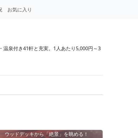
況
お気に入り
泉付き41軒と充実。1人あたり5,000円～3
ウッドデッキから「絶景」を眺める！