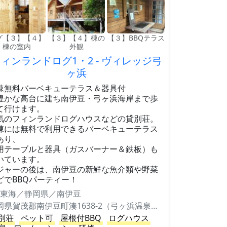
グ【３】【４】
【３】【４】棟の
【３】BBQテラス
棟の室内
外観
ィンランドログ1・2 - ヴィレッジ弓
ヶ浜
棟無料バーベキューテラス＆器具付
豊かな高台に建ち南伊豆・弓ヶ浜海岸まで歩
て行けます。
気のフィンランドログハウスなどの貸別荘。
棟には無料で利用できるバーベキューテラス
あり、
用テーブルと器具（ガスバーナー＆鉄板）も
いています。
ジャーの後は、南伊豆の新鮮な魚介類や野菜
どでBBQパーティー！
東海／静岡県／南伊豆
静岡県賀茂郡南伊豆町湊1638-2（弓ヶ浜温泉別荘地内）
別荘
ペット可
屋根付BBQ
ログハウス