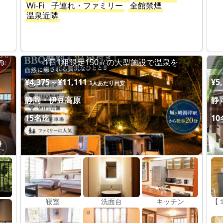
Wi-Fi
子連れ・ファミリー
全館禁煙
温泉近隣
の
1日1組限定150㎡の大型施設で温泉を
¥4,375～¥11,111
¥5
1人あたり目安
静岡・伊豆高原
静
15名迄
1
寝室
洗面台
キッチン
【