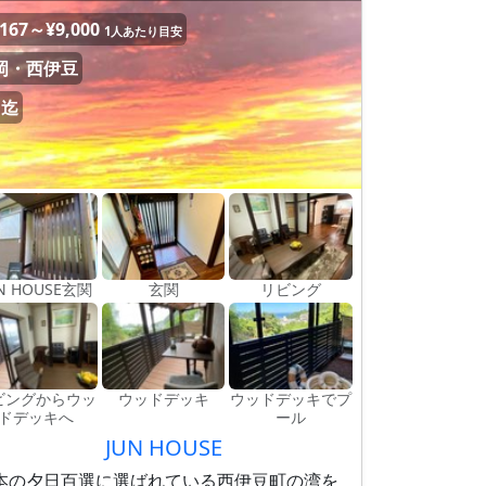
,167～¥9,000
1人あたり目安
岡・西伊豆
名迄
N HOUSE玄関
玄関
リビング
ビングからウッ
ウッドデッキ
ウッドデッキでプ
ドデッキへ
ール
JUN HOUSE
本の夕日百選に選ばれている西伊豆町の湾を