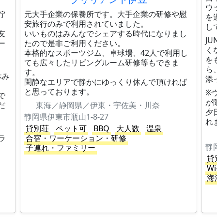
ウ
佇
元大手企業の保養所です。大手企業の研修や慰
を
安旅行のみで利用されていました。
し
友
いいものはみんなでシェアする時代になりまし
J
ー
たので是非ご利用ください。
く
本格的なスポーツジム、卓球場、42人で利用し
を
ても広々したリビングルーム研修等もできま
ら
す。
休み
添
閑静なエリアで静かにゆっくり休んで頂ければ
と思っております。
※
で
が
だ
東海／静岡県／伊東・宇佐美・川奈
夕
静岡県伊東市瓶山1-8-27
れ
貸別荘
ペット可
BBQ
大人数
温泉
ラ
合宿・ワーケーション・研修
静
子連れ・ファミリー
貸
Wi
海