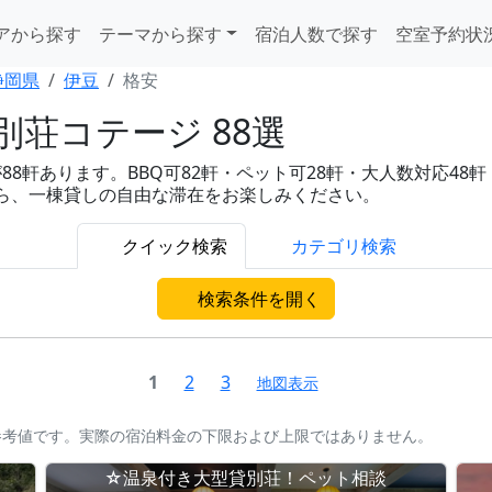
アから探す
テーマから探す
宿泊人数で探す
空室予約状
静岡県
伊豆
格安
荘コテージ 88選
軒あります。BBQ可82軒・ペット可28軒・大人数対応48軒・温
がら、一棟貸しの自由な滞在をお楽しみください。
クイック検索
カテゴリ検索
検索条件を開く
1
2
3
地図表示
参考値です。実際の宿泊料金の下限および上限ではありません。
☆温泉付き大型貸別荘！ペット相談