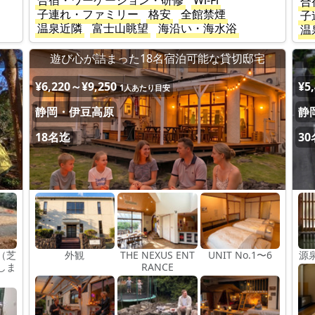
合宿・ワーケーション・研修
Wi-Fi
合
子連れ・ファミリー
格安
全館禁煙
子
温泉近隣
富士山眺望
海沿い・海水浴
温
遊び心が詰まった18名宿泊可能な貸切邸宅
¥6,220～¥9,250
¥5
1人あたり目安
静岡・伊豆高原
静
18名迄
3
（芝
外観
THE NEXUS ENT
UNIT No.1〜6
源
しま
RANCE