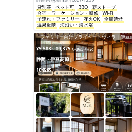
静岡県熱海市網代627-1259
貸別荘
ペット可
BBQ
薪ストーブ
合宿・ワーケーション・研修
Wi-Fi
子連れ・ファミリー
花火OK
全館禁煙
温泉近隣
海沿い・海水浴
ファミリー向けプライベートヴィラ｜伊豆
¥5,583～¥9,375
1人あたり目安
静岡・伊豆高原
10名迄