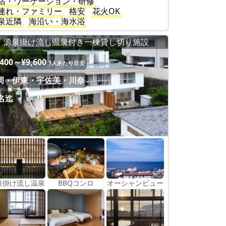
宿・ワーケーション・研修
連れ・ファミリー
格安
花火OK
泉近隣
海沿い・海水浴
源泉掛け流し温泉付き一棟貸し切り施設
,400～¥9,600
1人あたり目安
岡・伊東・宇佐美・川奈
0名迄
泉掛け流し温泉
BBQコンロ
オーシャンビュー