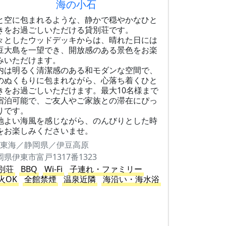
海の小石
と空に包まれるような、静かで穏やかなひと
きをお過ごしいただける貸別荘です。
々としたウッドデッキからは、晴れた日には
豆大島を一望でき、開放感のある景色をお楽
みいただけます。
内は明るく清潔感のある和モダンな空間で、
のぬくもりに包まれながら、心落ち着くひと
きをお過ごしいただけます。最大10名様まで
宿泊可能で、ご友人やご家族との滞在にぴっ
りです。
地よい海風を感じながら、のんびりとした時
をお楽しみくださいませ。
東海／静岡県／伊豆高原
岡県伊東市富戸1317番1323
別荘
BBQ
Wi-Fi
子連れ・ファミリー
火OK
全館禁煙
温泉近隣
海沿い・海水浴