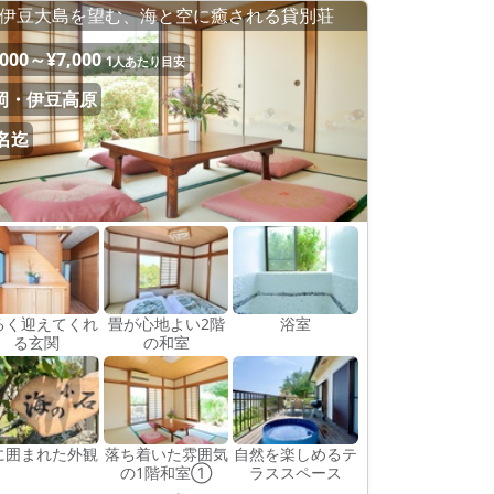
伊豆大島を望む、海と空に癒される貸別荘
,000～¥7,000
1人あたり目安
岡・伊豆高原
0名迄
るく迎えてくれ
畳が心地よい2階
浴室
る玄関
の和室
に囲まれた外観
落ち着いた雰囲気
自然を楽しめるテ
の1階和室①
ラススペース