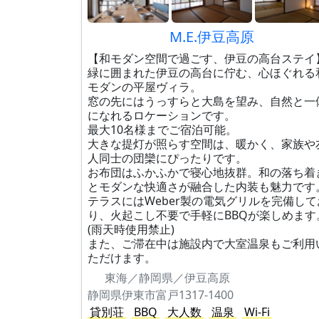
M.E.伊豆高原
【和モダン空間で過ごす、伊豆の高台ステイ
緑に囲まれた伊豆の高台に佇む、心ほぐれる
モダンの平屋ヴィラ。
窓の先にはうっすらと大島を望み、自然と一
になれるロケーションです。
最大10名様までご宿泊可能。
大きな提灯が照らす空間は、暖かく、家族や
人同士の団欒にぴったりです。
お布団はふかふかで寝心地抜群。和の落ち着
とモダンな快適さが融合した内装も魅力です
テラスにはWeber製の電気グリルを完備して
り、火起こし不要で手軽にBBQが楽しめます
(雨天時使用禁止)
また、ご滞在中は施設内で大室温泉もご利用
ただけます。
東海／静岡県／伊豆高原
静岡県伊東市富戸1317-1400
貸別荘
BBQ
大人数
温泉
Wi-Fi