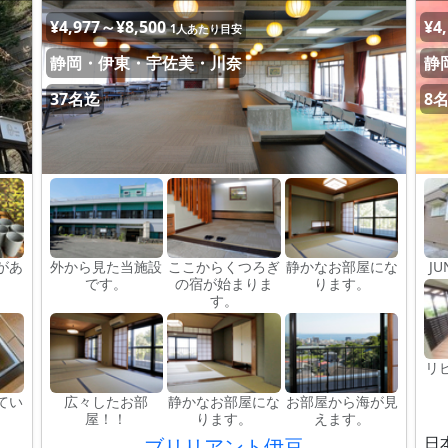
¥4,977～¥8,500
¥4
1人あたり目安
静岡・伊東・宇佐美・川奈
静
37名迄
8
があ
外から見た当施設
ここからくつろぎ
静かなお部屋にな
JU
です。
の宿が始まりま
ります。
す。
リ
てい
広々したお部
静かなお部屋にな
お部屋から海が見
屋！！
ります。
えます。
日
ブリリアント伊豆