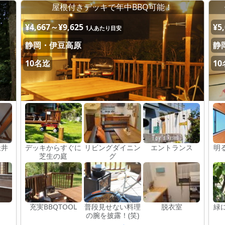
！
屋根付きデッキで年中BBQ可能！
¥4,667～¥9,625
¥5
1人あたり目安
静岡・伊豆高原
静
10名迄
1
天井
デッキからすぐに
リビングダイニン
エントランス
明
芝生の庭
グ
呂
充実BBQTOOL
普段見せない料理
脱衣室
緑
の腕を披露！(笑)