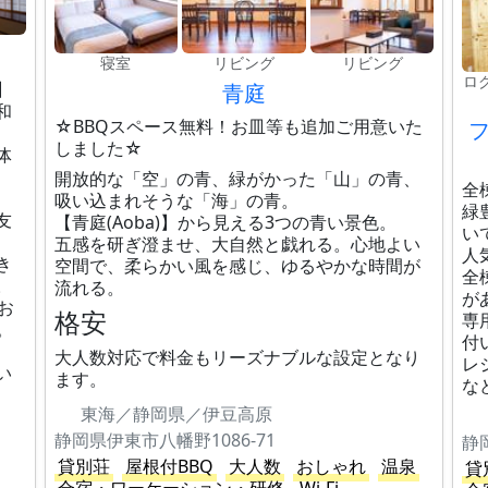
寝室
リビング
リビング
ロ
】
青庭
和
☆BBQスペース無料！お皿等も追加ご用意いた
フ
しました☆
体
開放的な「空」の青、緑がかった「山」の青、
全
吸い込まれそうな「海」の青。
緑
友
【青庭(Aoba)】から見える3つの青い景色。
い
五感を研ぎ澄ませ、大自然と戯れる。心地よい
人
き
空間で、柔らかい風を感じ、ゆるやかな時間が
全
。
流れる。
が
お
格安
専
。
付
大人数対応で料金もリーズナブルな設定となり
レ
い
ます。
な
東海／静岡県／伊豆高原
静岡県伊東市八幡野1086-71
貸別荘
屋根付BBQ
大人数
おしゃれ
温泉
貸