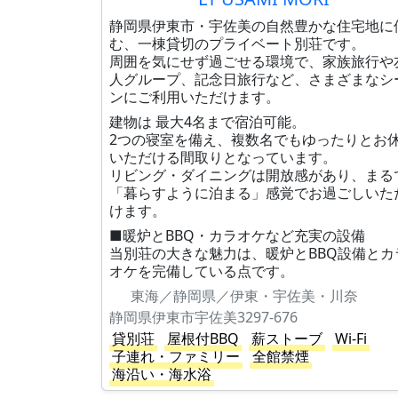
静岡県伊東市・宇佐美の自然豊かな住宅地に
む、一棟貸切のプライベート別荘です。
周囲を気にせず過ごせる環境で、家族旅行や
人グループ、記念日旅行など、さまざまなシ
ンにご利用いただけます。
建物は 最大4名まで宿泊可能。
2つの寝室を備え、複数名でもゆったりとお
いただける間取りとなっています。
リビング・ダイニングは開放感があり、まる
「暮らすように泊まる」感覚でお過ごしいた
けます。
■暖炉とBBQ・カラオケなど充実の設備
当別荘の大きな魅力は、暖炉とBBQ設備とカ
オケを完備している点です。
東海／静岡県／伊東・宇佐美・川奈
静岡県伊東市宇佐美3297-676
貸別荘
屋根付BBQ
薪ストーブ
Wi-Fi
子連れ・ファミリー
全館禁煙
海沿い・海水浴