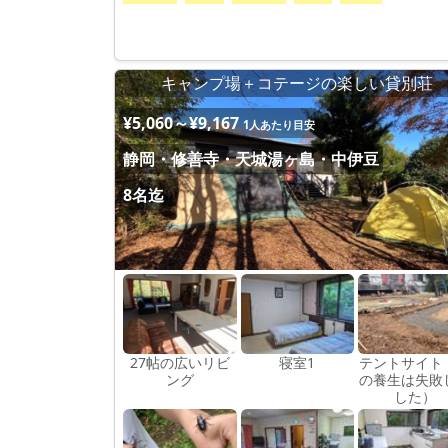
キャンプ場＋コテージの楽しい貸別荘
¥5,060～¥9,167
1人あたり目安
静岡・修善寺・天城湯ヶ島・中伊豆
8名迄
27帖の広いリビ
寝室1
テントサイト
ング
の養生は失敗
した）