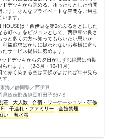
ッドデッキから眺める、ゆったりとした時間
過ごす、そんなプライベートな空間をご用意
ています。
UN HOUSEは「西伊豆を第2のふるさとにした
なる町へ」をビジョンとして、西伊豆の良さ
もっと多くの方へ知ってもらいたい思いか
、利益追求ばかりに捉われないお客様に寄り
ったサービス提供に努めます。
ウッドデッキからの夕日がしずむ絶景は時期
限られます。（2-3月・10-11月）
日で赤く染まる空は天候がよければ年中見ら
ます。
東海／静岡県／西伊豆
岡県賀茂郡西伊豆町田子867-8
別荘
大人数
合宿・ワーケーション・研修
-Fi
子連れ・ファミリー
全館禁煙
沿い・海水浴