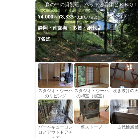
森の中の貸別荘。ペットと音楽とＢＢＱ
¥4,000～¥8,333
1人あたり目安
静岡・南熱海・多賀・網代
7名迄
スタジオ・ウーハ
スタジオ・ウーハ
吹き抜けの
のリビング
の和室（寝室）
バーベキューコン
薪ストーブ
古代檜風
ロとアウトドアチ
ェア