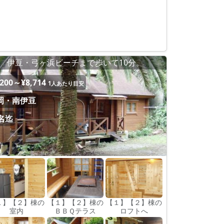
伊豆・弓ヶ浜ビーチまで歩いて10分。
,200～¥8,714
1人あたり目安
岡・南伊豆
0名迄
１】【２】棟の
【１】【２】棟の
【１】【２】棟の
室内
ＢＢＱテラス
ロフトへ