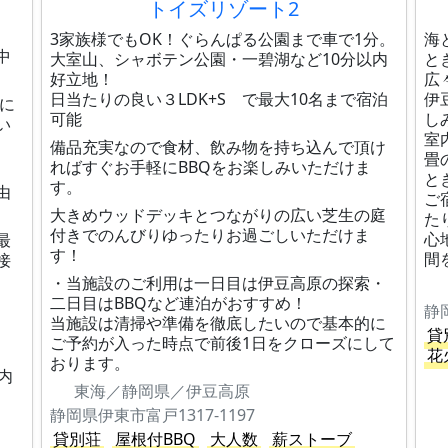
トイズリゾート2
3家族様でもOK！ぐらんぱる公園まで車で1分。
海
中
大室山、シャボテン公園・一碧湖など10分以内
と
好立地！
広
日当たりの良い３LDK+S で最大10名まで宿泊
伊
間に
可能
し
い
室
備品充実なので食材、飲み物を持ち込んで頂け
畳
ればすぐお手軽にBBQをお楽しみいただけま
と
す。
由
ご
大きめウッドデッキとつながりの広い芝生の庭
た
付きでのんびりゆったりお過ごしいただけま
心
最
す！
間
接
・当施設のご利用は一日目は伊豆高原の探索・
二日目はBBQなど連泊がおすすめ！
静
当施設は清掃や準備を徹底したいので基本的に
貸
ご予約が入った時点で前後1日をクローズにして
花
おります。
内
東海／静岡県／伊豆高原
静岡県伊東市富戸1317-1197
貸別荘
屋根付BBQ
大人数
薪ストーブ