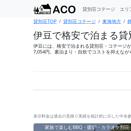
貸別荘コテージ
エリ
貸別荘TOP
貸別荘コテージ
東海地方
伊豆で格安で泊まる貸別
伊豆には、格安で泊まれる貸別荘・コテージが88
7,054円。素泊まり・自炊でコストを抑えな
表示料金は過去の見積り実績を統計的に示した中央
家族で楽しむBBQ・暖炉・カラオケ別荘