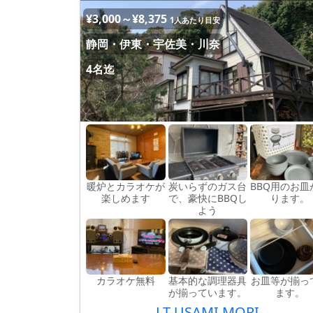
¥3,000～¥8,375
1人あたり目安
静岡・伊東・宇佐美・川奈
4名迄
暖炉とカラオケが
炭いらずのガス台
BBQ用のお皿
楽しめます
で、豪快にBBQし
ります。
よう
カラオケ無料
基本的な調理器具
お皿等が揃っ
が揃っています。
ます。
LT USAMI MORI