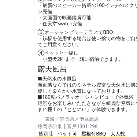
・最新のスピーカー搭載の100インチのスク
ン完備
・大画面で映画鑑賞可能
・任天堂Switch完備
③オーシャンビューテラスでBBQ
・鉄板を使用する場合は使い捨ての物をご自
でご用意ください。
④ペットと一緒に
・小型犬2匹まで一緒に宿泊できます。
露天風呂
■天然水の水風呂
海近隣ならではのミネラル豊富な天然水は肌
優しく柔らかい水質になっております。
■180度パノラマオーシャンビューで外気浴
絶景をお楽しみいただきながら綺麗な空気に
まれ極上の『ととのい』が体験できます。
東海／静岡県／伊豆高原
静岡県伊東市富戸1301-298
貸別荘
ペット可
屋根付BBQ
大人数