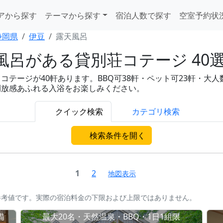
アから探す
テーマから探す
宿泊人数で探す
空室予約状
静岡県
伊豆
露天風呂
呂がある貸別荘コテージ 40
ージが40軒あります。BBQ可38軒・ペット可23軒・大人数対応3
開放感あふれる入浴をお楽しみください。
クイック検索
カテゴリ検索
検索条件を開く
1
2
地図表示
参考値です。実際の宿泊料金の下限および上限ではありません。
備
最大20名・天然温泉・BBQ・1日1組限