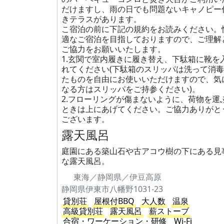
だけますし、雨の日でも問題ないキャノピー
きテラスがあります。
こ宿泊の前に下記の規約をお読みください。
適なご宿泊を目指しておりますので、ご理解
ご協力をお願いいたします。
1.玄関で室内履きに履き替え、下駄箱に靴を
れてください(下駄箱のスリッパは洗って消
たものを自由にお使いいただけますので、気
なる方はスリッパをご持参ください)。
2.フローリングが傷まないように、荷物を運
ときは上にあげてください。ご協力ありがと
ございます。
露天風呂
庭園にある築山石や古アコウ樹の下にある見
な露天風呂。
東海／静岡県／伊豆高原
静岡県伊東市八幡野1031-23
貸別荘
屋根付BBQ
大人数
温泉
高級貸別荘
露天風呂
薪ストーブ
合宿・ワーケーション・研修
Wi-Fi