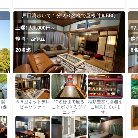
に
戸田湾歩いて１分２０名様で屋根付きBBQ
土曜1人7,000円～
¥7
静岡・西伊豆
静
20名迄
6
 開
５５型ネットテレ
12名様まで座る
種類豊富な食器を
（要
ビやソファー
ことができるダイ
ご用意していま
ニング
す。