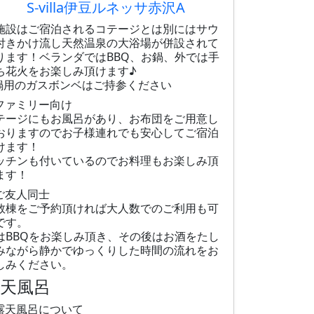
S-villa伊豆ルネッサ赤沢A
施設はご宿泊されるコテージとは別にはサウ
付きかけ流し天然温泉の大浴場が併設されて
ります！ベランダではBBQ、お鍋、外では手
ち花火をお楽しみ頂けます♪
鍋用のガスボンベはご持参ください
ファミリー向け
テージにもお風呂があり、お布団をご用意し
おりますのでお子様連れでも安心してご宿泊
けます！
ッチンも付いているのでお料理もお楽しみ頂
ます！
ご友人同士
数棟をご予約頂ければ大人数でのご利用も可
です。
はBBQをお楽しみ頂き、その後はお酒をたし
みながら静かでゆっくりした時間の流れをお
しみください。
露天風呂
露天風呂について