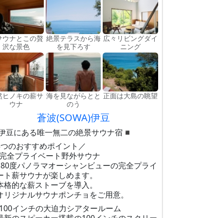
サウナとこの贅
絶景テラスから海
広々リビングダイ
沢な景色
を見下ろす
ニング
然ヒノキの薪サ
海を見ながらとと
正面は大島の眺望
ウナ
のう
蒼波(SOWA)伊豆
︎伊豆にある唯一無二の絶景サウナ宿◾︎
5つのおすすめポイント／
完全プライベート野外サウナ
180度パノラマオーシャンビューの完全プライ
ート薪サウナが楽しめます。
本格的な薪ストーブを導入。
オリジナルサウナポンチョをご用意。
100インチの大迫力シアタールーム