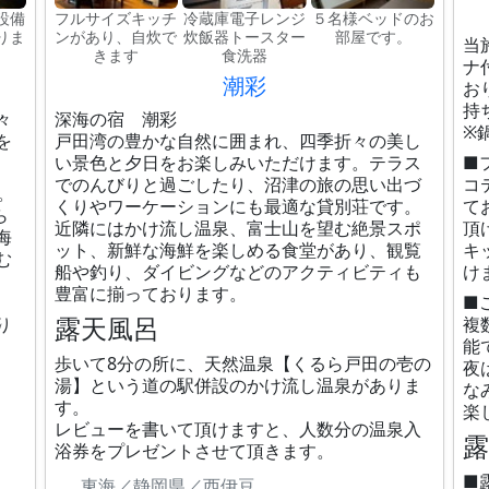
設備
フルサイズキッチ
冷蔵庫電子レンジ
５名様ベッドのお
りま
ンがあり、自炊で
炊飯器トースター
部屋です。
当
きます
食洗器
ナ
潮彩
お
持
々
深海の宿 潮彩
※
を
戸田湾の豊かな自然に囲まれ、四季折々の美し
い景色と夕日をお楽しみいただけます。テラス
■
でのんびりと過ごしたり、沼津の旅の思い出づ
コ
。
くりやワーケーションにも最適な貸別荘です。
て
ら
近隣にはかけ流し温泉、富士山を望む絶景スポ
頂
海
ット、新鮮な海鮮を楽しめる食堂があり、観覧
キ
む
船や釣り、ダイビングなどのアクティビティも
け
豊富に揃っております。
■
露天風呂
り
複
能
歩いて8分の所に、天然温泉【くるら戸田の壱の
夜
湯】という道の駅併設のかけ流し温泉がありま
な
す。
楽
レビューを書いて頂けますと、人数分の温泉入
浴券をプレゼントさせて頂きます。
■
東海／静岡県／西伊豆