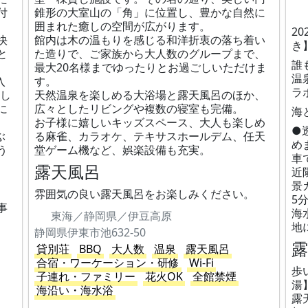
付
錐形の大室山の「角」に位置し、豊かな自然に
囲まれた癒しの空間が広がります。
2
快
館内は木の温もりを感じる和洋折衷の落ち着い
き
と
た造りで、ご家族から大人数のグループまで、
誰
最大20名様までゆったりとお過ごしいただけま
温
入
す。
ラ
毒し
天然温泉を楽しめる大浴場と露天風呂のほか、
に
広々としたリビングや複数の寝室も完備。
海
お子様に嬉しいキッズスペース、大人も楽しめ
●
ぶ
る麻雀、カラオケ、テキサスホールデム、任天
め
う
堂ゲーム機など、娯楽設備も充実。
車
露天風呂
近
景
雰囲気の良い露天風呂をお楽しみください。
5
事
海
東海／静岡県／伊豆高原
地
静岡県伊東市池632-50
貸別荘
BBQ
大人数
温泉
露天風呂
合宿・ワーケーション・研修
Wi-Fi
歩
子連れ・ファミリー
花火OK
全館禁煙
湯
海沿い・海水浴
露