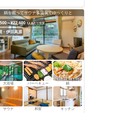
鍋を囲ってサウナ＆温泉でゆっくりと
,500～¥22,600
1人あたり目安
岡・伊豆高原
名迄
大浴場
バーベキュー
鍋
サウナ
和室
キッチン