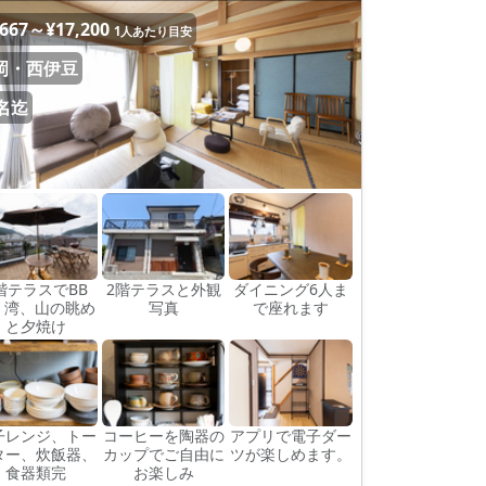
,667～¥17,200
1人あたり目安
岡・西伊豆
0名迄
階テラスでBB
2階テラスと外観
ダイニング6人ま
。湾、山の眺め
写真
で座れます
と夕焼け
子レンジ、トー
コーヒーを陶器の
アプリで電子ダー
ター、炊飯器、
カップでご自由に
ツが楽しめます。
食器類完
お楽しみ