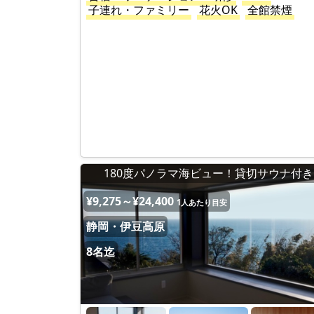
子連れ・ファミリー
花火OK
全館禁煙
180度パノラマ海ビュー！貸切サウナ付き
¥9,275～¥24,400
1人あたり目安
静岡・伊豆高原
8名迄