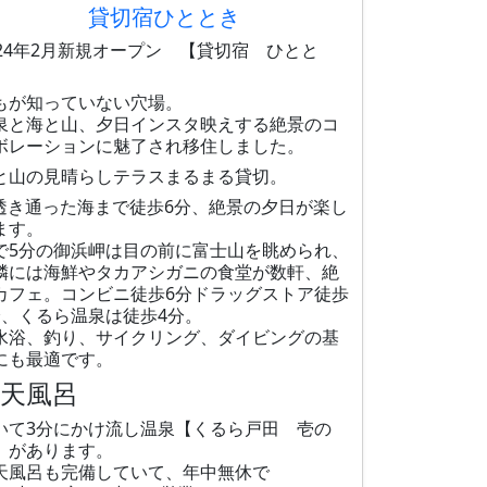
貸切宿ひととき
024年2月新規オープン 【貸切宿 ひとと
】
もが知っていない穴場。
泉と海と山、夕日インスタ映えする絶景のコ
ボレーションに魅了され移住しました。
と山の見晴らしテラスまるまる貸切。
透き通った海まで徒歩6分、絶景の夕日が楽し
ます。
で5分の御浜岬は目の前に富士山を眺められ、
隣には海鮮やタカアシガニの食堂が数軒、絶
カフェ。コンビニ徒歩6分ドラッグストア徒歩
分、くるら温泉は徒歩4分。
水浴、釣り、サイクリング、ダイビングの基
にも最適です。
露天風呂
いて3分にかけ流し温泉【くるら戸田 壱の
】があります。
天風呂も完備していて、年中無休で