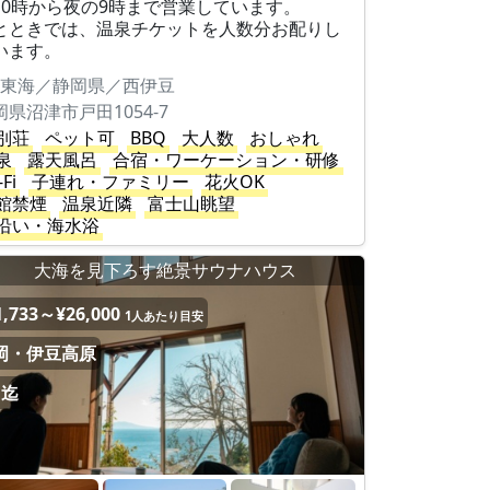
10時から夜の9時まで営業しています。
とときでは、温泉チケットを人数分お配りし
います。
東海／静岡県／西伊豆
岡県沼津市戸田1054-7
別荘
ペット可
BBQ
大人数
おしゃれ
泉
露天風呂
合宿・ワーケーション・研修
-Fi
子連れ・ファミリー
花火OK
館禁煙
温泉近隣
富士山眺望
沿い・海水浴
大海を見下ろす絶景サウナハウス
1,733～¥26,000
1人あたり目安
岡・伊豆高原
名迄