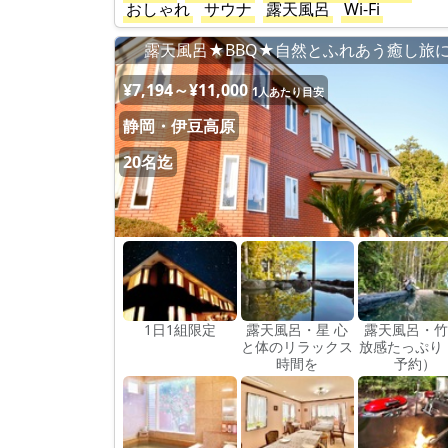
おしゃれ
サウナ
露天風呂
Wi-Fi
露天風呂★BBQ★自然とふれあう癒し旅
¥7,194～¥11,000
1人あたり目安
静岡・伊豆高原
20名迄
1日1組限定
露天風呂・星 心
露天風呂・竹
と体のリラックス
放感たっぷり
時間を
予約）