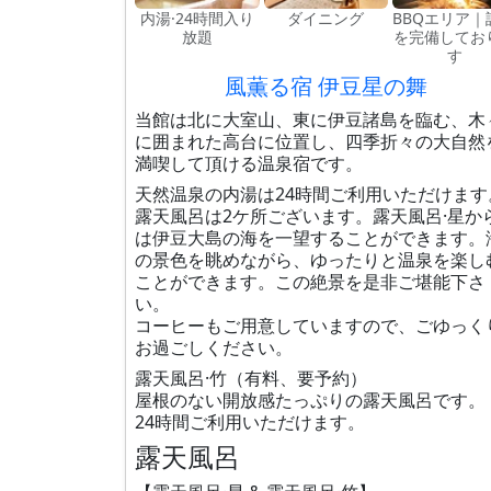
内湯·24時間入り
ダイニング
BBQエリア｜
放題
を完備してお
す
風薫る宿 伊豆星の舞
当館は北に大室山、東に伊豆諸島を臨む、木
に囲まれた高台に位置し、四季折々の大自然
満喫して頂ける温泉宿です。
天然温泉の内湯は24時間ご利用いただけます
露天風呂は2ケ所ございます。露天風呂·星か
は伊豆大島の海を一望することができます。
の景色を眺めながら、ゆったりと温泉を楽し
ことができます。この絶景を是非ご堪能下さ
い。
コーヒーもご用意していますので、ごゆっく
お過ごしください。
露天風呂·竹（有料、要予約）
屋根のない開放感たっぷりの露天風呂です。
24時間ご利用いただけます。
露天風呂