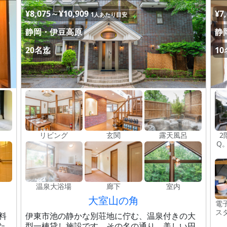
¥8,075～¥10,909
¥7
1人あたり目安
静岡・伊豆高原
静
20名迄
1
リビング
玄関
露天風呂
2
Q
温泉大浴場
廊下
室内
大室山の角
電
ス
料
伊東市池の静かな別荘地に佇む、温泉付きの大
た
型一棟貸し施設です。その名の通り、美しい円