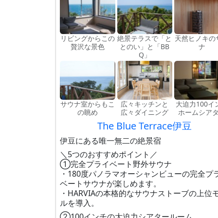
リビングからこの
絶景テラスで「と
天然ヒノキの
贅沢な景色
とのい」と「BB
ナ
Q」
サウナ室からもこ
広々キッチンと
大迫力100イ
の眺め
広々ダイニング
ホームシア
The Blue Terrace伊豆
伊豆にある唯一無二の絶景宿
＼5つのおすすめポイント／
①完全プライベート野外サウナ
・180度パノラマオーシャンビューの完全プ
ベートサウナが楽しめます。
・HARVIAの本格的なサウナストーブの上位
ルを導入。
②100インチの大迫力シアタールーム