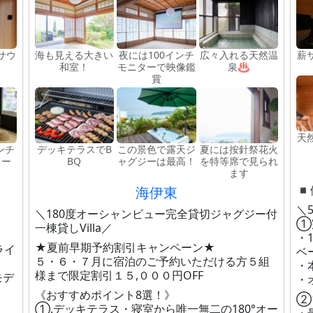
サウ
海も見える大きい
夜には100インチ
広々入れる天然温
薪
和室！
モニターで映像鑑
泉♨
賞
天
ンチ
デッキテラスでB
この景色で露天ジ
夏には按針祭花火
ター
BQ
ャグジーは最高！
を特等席で見られ
ます
◾
海伊東
＼
＼180度オーシャンビュー完全貸切ジャグジー付
①
一棟貸しVilla／
・
★夏前早期予約割引キャンペーン★
ライ
ベ
５・６・７月に宿泊のご予約いただける方５組
・
様まで限定割引１５,０００円OFF
モデ
・
《おすすめポイント8選！》
②
①.デッキテラス・寝室から唯一無二の180°オー