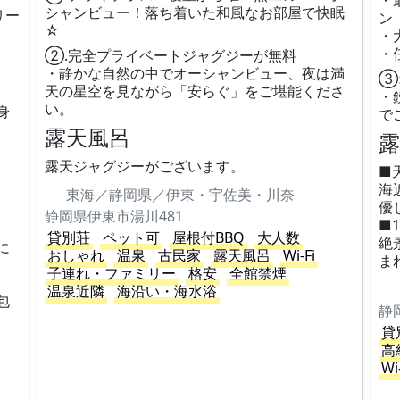
・
シャンビュー！落ち着いた和風なお部屋で快眠
リー
ン
☆
・
・
②.完全プライベートジャグジーが無料
・静かな自然の中でオーシャンビュー、夜は満
③
天の星空を見ながら「安らぐ」をご堪能くださ
・
い。
身
で
露天風呂
露天ジャグジーがございます。
■
海
東海／静岡県／伊東・宇佐美・川奈
優
静岡県伊東市湯川481
■
貸別荘
ペット可
屋根付BBQ
大人数
絶
に
おしゃれ
温泉
古民家
露天風呂
Wi-Fi
ま
子連れ・ファミリー
格安
全館禁煙
温泉近隣
海沿い・海水浴
包
静
貸
高
Wi