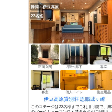
静岡・伊豆高原
22名迄
正面玄関
2階の廊下
客室
客室
個人トイレ
衛生用品
伊豆高原貸別荘 恩賜城ヶ崎
このコテージは22名様までご利用可能で、無
のバーベキューコンロと焚き火台がご利用い