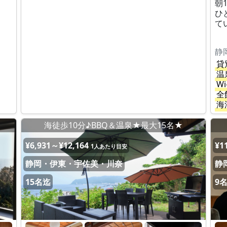
朝
ひ
て
静
貸
温
Wi
全
海
海徒歩10分♪BBQ＆温泉★最大15名★
¥6,931～¥12,164
¥1
1人あたり目安
静岡・伊東・宇佐美・川奈
静
15名迄
9