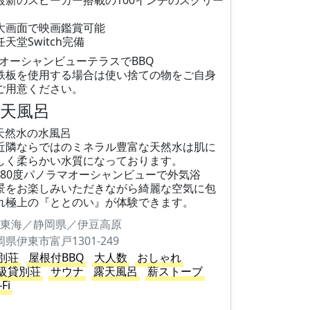
最新のスピーカー搭載の100インチのスクリー
大画面で映画鑑賞可能
任天堂Switch完備
オーシャンビューテラスでBBQ
鉄板を使用する場合は使い捨ての物をご自身
ご用意ください。
露天風呂
天然水の水風呂
近隣ならではのミネラル豊富な天然水は肌に
しく柔らかい水質になっております。
180度パノラマオーシャンビューで外気浴
景をお楽しみいただきながら綺麗な空気に包
れ極上の『ととのい』が体験できます。
東海／静岡県／伊豆高原
岡県伊東市富戸1301-249
別荘
屋根付BBQ
大人数
おしゃれ
級貸別荘
サウナ
露天風呂
薪ストーブ
-Fi