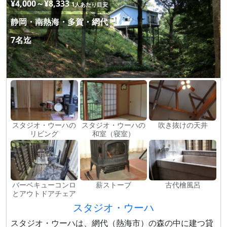
¥4,000～¥8,333
1人あたり目安
静岡・南熱海・多賀・網代
7名迄
スタジオ・ウーハの
スタジオ・ウーハの
吹き抜けの天井
リビング
和室（寝室）
バーベキューコンロ
薪ストーブ
古代檜風呂
とアウトドアチェア
スタジオ・ウーハ
スタジオ・ウーハは、網代（熱海市）の森の中に建つ貸