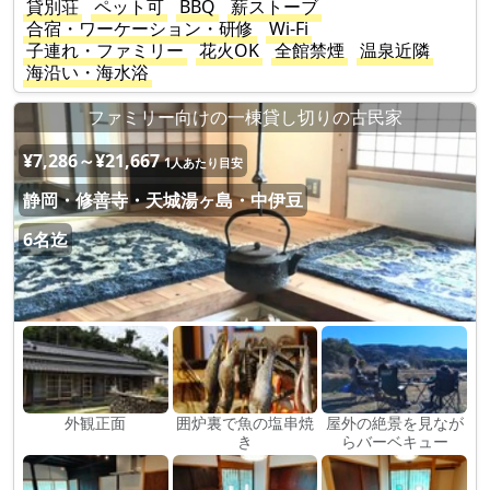
貸別荘
ペット可
BBQ
薪ストーブ
合宿・ワーケーション・研修
Wi-Fi
子連れ・ファミリー
花火OK
全館禁煙
温泉近隣
海沿い・海水浴
ファミリー向けの一棟貸し切りの古民家
¥7,286～¥21,667
1人あたり目安
静岡・修善寺・天城湯ヶ島・中伊豆
6名迄
外観正面
囲炉裏で魚の塩串焼
屋外の絶景を見なが
き
らバーベキュー