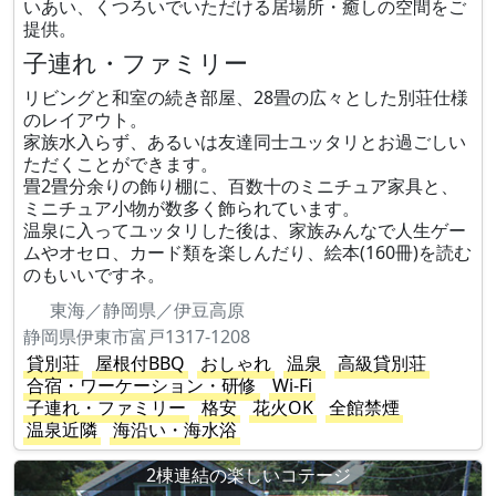
いあい、くつろいでいただける居場所・癒しの空間をご
提供。
子連れ・ファミリー
リビングと和室の続き部屋、28畳の広々とした別荘仕様
のレイアウト。
家族水入らず、あるいは友達同士ユッタリとお過ごしい
ただくことができます。
畳2畳分余りの飾り棚に、百数十のミニチュア家具と、
ミニチュア小物が数多く飾られています。
温泉に入ってユッタリした後は、家族みんなで人生ゲー
ムやオセロ、カード類を楽しんだり、絵本(160冊)を読む
のもいいですネ。
東海／静岡県／伊豆高原
静岡県伊東市富戸1317-1208
貸別荘
屋根付BBQ
おしゃれ
温泉
高級貸別荘
合宿・ワーケーション・研修
Wi-Fi
子連れ・ファミリー
格安
花火OK
全館禁煙
温泉近隣
海沿い・海水浴
2棟連結の楽しいコテージ