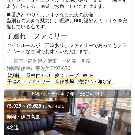
リビング・ダイニングは開放感があり、まるで「暮らす
ように泊まる」感覚でお過ごしいただけます。
■暖炉とBBQ・カラオケなど充実の設備
当別荘の大きな魅力は、暖炉とBBQ設備とカラオケを完
備している点です。
子連れ・ファミリー
ツインルームが二部屋あり、ファミリーであってもプラ
イベートな空間でお休みいただけます。
東海／静岡県／伊東・宇佐美・川奈
静岡県伊東市宇佐美3297-676
貸別荘
屋根付BBQ
薪ストーブ
Wi-Fi
子連れ・ファミリー
全館禁煙
海沿い・海水浴
屋根付きデッキで年中BBQ可能！
¥5,029～¥9,625
1人あたり目安
静岡・伊豆高原
8名迄