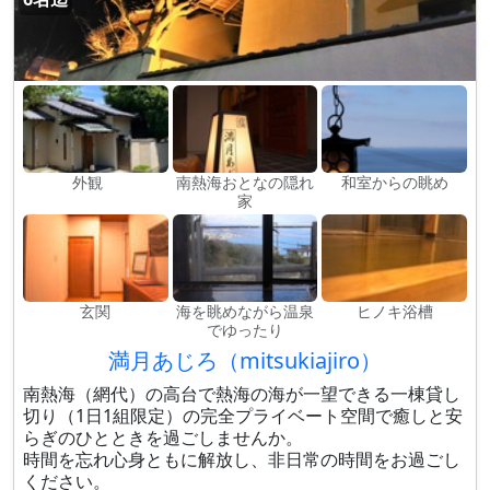
外観
南熱海おとなの隠れ
和室からの眺め
家
玄関
海を眺めながら温泉
ヒノキ浴槽
でゆったり
満月あじろ（mitsukiajiro）
南熱海（網代）の高台で熱海の海が一望できる一棟貸し
切り（1日1組限定）の完全プライベート空間で癒しと安
らぎのひとときを過ごしませんか。
時間を忘れ心身ともに解放し、非日常の時間をお過ごし
ください。