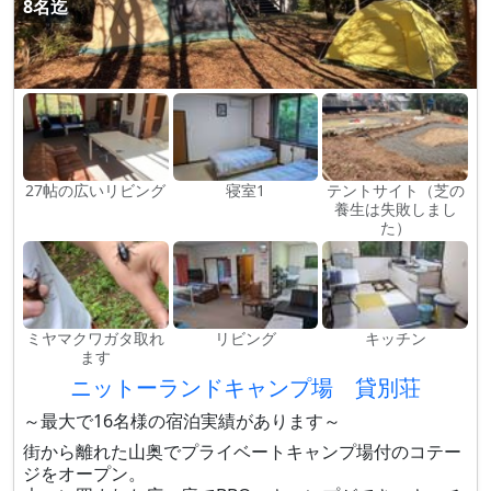
8名迄
27帖の広いリビング
寝室1
テントサイト（芝の
養生は失敗しまし
た）
ミヤマクワガタ取れ
リビング
キッチン
ます
ニットーランドキャンプ場 貸別荘
～最大で16名様の宿泊実績があります～
街から離れた山奥でプライベートキャンプ場付のコテー
ジをオープン。