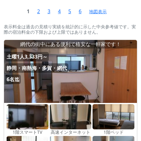
1
2
3
4
5
6
地図表示
表示料金は過去の見積り実績を統計的に示した中央参考値です。実
際の宿泊料金の下限および上限ではありません。
網代の街中にある便利で格安な一軒家です！
土曜1人3,333円～
静岡・南熱海・多賀・網代
6名迄
1階スマートTV
高速インターネット
1階ベッド