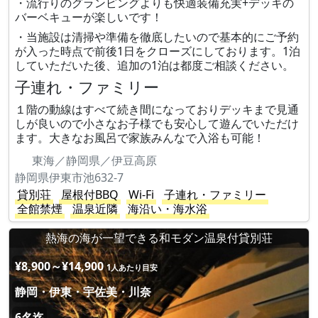
・流行りのグランピングよりも快適装備充実+デッキの
バーベキューが楽しいです！
・当施設は清掃や準備を徹底したいので基本的にご予約
が入った時点で前後1日をクローズにしております。1泊
していただいた後、追加の1泊は都度ご相談ください。
子連れ・ファミリー
１階の動線はすべて続き間になっておりデッキまで見通
しが良いので小さなお子様でも安心して遊んでいただけ
ます。大きなお風呂で家族みんなで入浴も可能！
東海／静岡県／伊豆高原
静岡県伊東市池632-7
貸別荘
屋根付BBQ
Wi-Fi
子連れ・ファミリー
全館禁煙
温泉近隣
海沿い・海水浴
熱海の海が一望できる和モダン温泉付貸別荘
¥8,900～¥14,900
1人あたり目安
静岡・伊東・宇佐美・川奈
6名迄