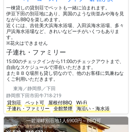
一棟貸しの貸別荘でペットも一緒に泊まれます。
伊豆下田の別荘地にあり、異国のような街並みや海を見
ながらBBQを楽しめます。
近くには、吉佐美大浜海水浴場、入田浜海水浴場、多々
戸浜海水浴場など、きれいなビーチがいくつもありま
す。
※花火はできません
子連れ・ファミリー
15:00のチェックインから11:00のチェックアウトまで、
自由なスケジュールで滞在いただきます。
またＢＢＱ場所も貸し切なので、他のお客様に気兼ねな
くご利用いただきます。
東海／静岡県／下田
静岡県下田市田牛718-219
貸別荘
ペット可
屋根付BBQ
Wi-Fi
子連れ・ファミリー
全館禁煙
海沿い・海水浴
一碧湖畔別荘地1人6900円～BBQ可