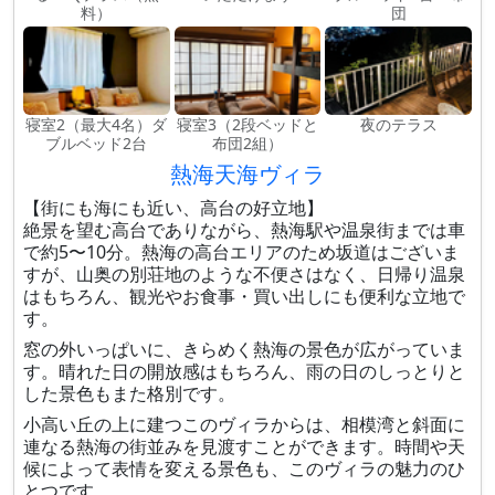
料）
団
寝室2（最大4名）ダ
寝室3（2段ベッドと
夜のテラス
ブルベッド2台
布団2組）
熱海天海ヴィラ
【街にも海にも近い、高台の好立地】
絶景を望む高台でありながら、熱海駅や温泉街までは車
で約5〜10分。熱海の高台エリアのため坂道はございま
すが、山奥の別荘地のような不便さはなく、日帰り温泉
はもちろん、観光やお食事・買い出しにも便利な立地で
す。
窓の外いっぱいに、きらめく熱海の景色が広がっていま
す。晴れた日の開放感はもちろん、雨の日のしっとりと
した景色もまた格別です。
小高い丘の上に建つこのヴィラからは、相模湾と斜面に
連なる熱海の街並みを見渡すことができます。時間や天
候によって表情を変える景色も、このヴィラの魅力のひ
とつです。