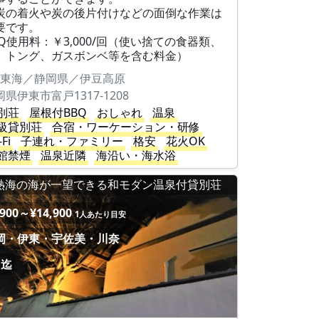
炭の着火や炭の後片付けなどの面倒な作業は
要です。
BQ使用料：￥3,000/回（使い捨ての食器類、
、トング、ガスボンベ等を含む料金）
東海／静岡県／伊豆高原
岡県伊東市富戸1317-1208
別荘
屋根付BBQ
おしゃれ
温泉
級貸別荘
合宿・ワーケーション・研修
-Fi
子連れ・ファミリー
格安
花火OK
館禁煙
温泉近隣
海沿い・海水浴
熱海の海が一望できる和モダン温泉付貸別荘
,900～¥14,900
1人あたり目安
岡・伊東・宇佐美・川奈
名迄