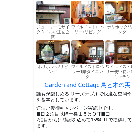
ジュエリーモザイ
ワイルドストロベ
ホリホック/
クタイルの正面玄
リー/リビング
ング
関
ホリホック/リビ
ワイルドストロベ
ワイルドスト
ング
リー1階ダイニン
リー使い易い
グ
キッチン
Garden and Cottage 鳥と木の実
誰もが楽しめる リーズナブルで快適な空間作
を基本としています。
連泊ご優待キャンペーン実施中です。
■□２泊目以降一律１５% OFF■□
2泊目からは感謝を込めて15%OFFで提供し
ます。