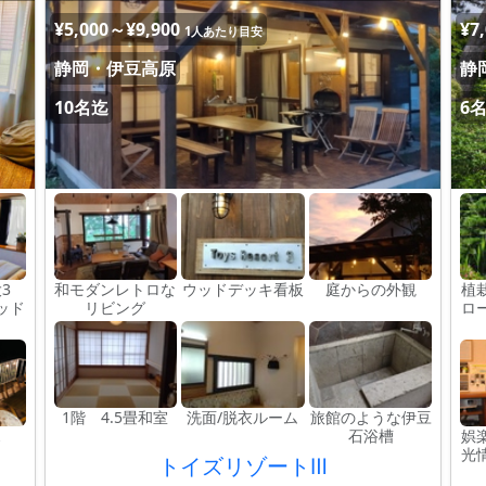
¥5,000～¥9,900
¥7
1人あたり目安
静岡・伊豆高原
静
10名迄
6
3
和モダンレトロな
ウッドデッキ看板
庭からの外観
植
ッド
リビング
ロ
1階 4.5畳和室
洗面/脱衣ルーム
旅館のような伊豆
ス
石浴槽
娯
光
トイズリゾートⅢ