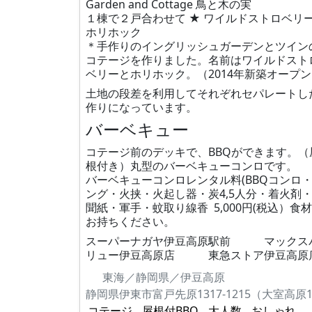
Garden and Cottage 鳥と木の実
１棟で２戸合わせて ★ ワイルドストロベリ
ホリホック
＊手作りのイングリッシュガーデンとツイン
コテージを作りました。名前はワイルドスト
ベリーとホリホック。（2014年新築オープ
土地の段差を利用してそれぞれセパレートし
作りになっています。
バーベキュー
コテージ前のデッキで、BBQができます。（
根付き）丸型のバーベキューコンロです。
バーベキューコンロレンタル料(BBQコンロ
ング・火挟・火起し器・炭4,5人分・着火剤
聞紙・軍手・蚊取り線香 5,000円(税込）食
お持ちください。
スーパーナガヤ伊豆高原駅前 マックス
リュー伊豆高原店 東急ストア伊豆高原
東海／静岡県／伊豆高原
コテージ
屋根付BBQ
大人数
おしゃれ