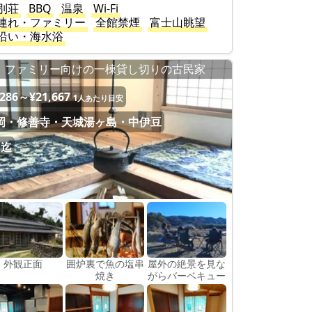
別荘
BBQ
温泉
Wi-Fi
連れ・ファミリー
全館禁煙
富士山眺望
沿い・海水浴
ファミリー向けの一棟貸し切りの古民家
,286～¥21,667
1人あたり目安
岡・修善寺・天城湯ヶ島・中伊豆
名迄
外観正面
囲炉裏で魚の塩串
屋外の絶景を見な
焼き
がらバーベキュー