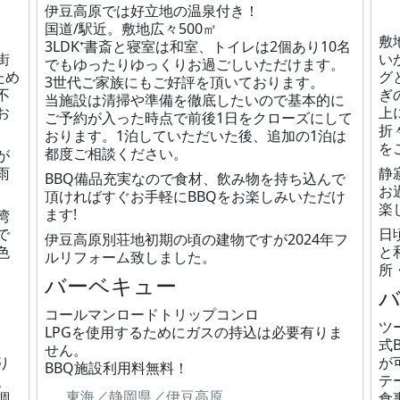
伊豆高原では好立地の温泉付き！
国道/駅近。敷地広々500㎡
敷
3LDK⁺書斎と寝室は和室、トイレは2個あり10名
街
い
でもゆったりゆっくりお過ごしいただけます。
ため
グ
3世代ご家族にもご好評を頂いております。
不
ぎ
当施設は清掃や準備を徹底したいので基本的に
お
上
ご予約が入った時点で前後1日をクローズにして
折
おります。1泊していただいた後、追加の1泊は
を
都度ご相談ください。
が
雨
静
BBQ備品充実なので食材、飲み物を持ち込んで
お
頂ければすぐお手軽にBBQをお楽しみいただけ
楽
ます!
湾
で
日
伊豆高原別荘地初期の頃の建物ですが2024年フ
色
と
ルリフォーム致しました。
所
バーベキュー
コールマンロードトリップコンロ
ツ
LPGを使用するためにガスの持込は必要有りま
式
せん。
り
が
BBQ施設利用料無料！
、
テ
東海／静岡県／伊豆高原
調
食