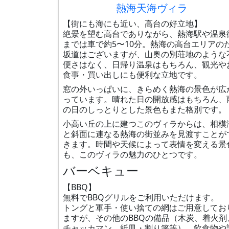
熱海天海ヴィラ
【街にも海にも近い、高台の好立地】
絶景を望む高台でありながら、熱海駅や温泉
までは車で約5〜10分。熱海の高台エリアの
坂道はございますが、山奥の別荘地のような
便さはなく、日帰り温泉はもちろん、観光や
食事・買い出しにも便利な立地です。
窓の外いっぱいに、きらめく熱海の景色が広
っています。晴れた日の開放感はもちろん、
の日のしっとりとした景色もまた格別です。
小高い丘の上に建つこのヴィラからは、相模
と斜面に連なる熱海の街並みを見渡すことが
きます。時間や天候によって表情を変える景
も、このヴィラの魅力のひとつです。
バーベキュー
【BBQ】
無料でBBQグリルをご利用いただけます。
トングと軍手・使い捨ての網はご用意してお
ますが、その他のBBQの備品（木炭、着火剤
チャッカマン、紙皿・割り箸等）、飲食物や