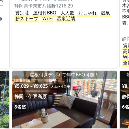
ー
木
静岡県伊東市八幡野1216-29
不
貸別荘
屋根付BBQ
大人数
おしゃれ
温泉
B
薪ストーブ
Wi-Fi
温泉近隣
浄
箸
静
貸
高
Wi
全
屋根付きデッキで年中BBQ可能！
¥5,029～¥9,625
¥8
1人あたり目安
静岡・伊豆高原
静
8名迄
6