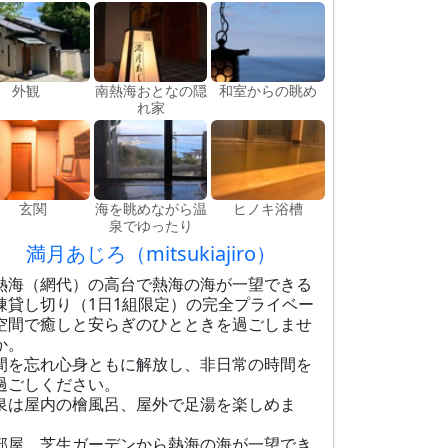
外観
南熱海おとなの隠
和室からの眺め
れ家
玄関
海を眺めながら温
ヒノキ浴槽
泉でゆったり
満月あじろ（mitsukiajiro）
熱海（網代）の高台で熱海の海が一望できる
棟貸し切り（1日1組限定）の完全プライベー
空間で癒しと安らぎのひとときを過ごしませ
か。
間を忘れ心身ともに解放し、非日常の時間を
過ごしください。
泉は屋内の檜風呂、屋外で足湯を楽しめま
。
部屋、芝生ガーデンから熱海の海が一望でき