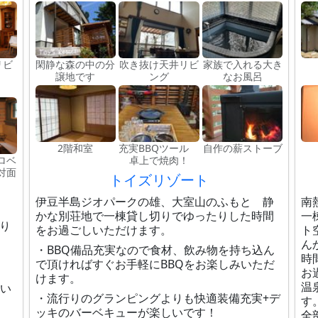
リビ
閑静な森の中の分
吹き抜け天井リビ
家族で入れる大き
譲地です
ング
なお風呂
2階和室
充実BBQツール
自作の薪ストーブ
ロベ
卓上で焼肉！
対面
トイズリゾート
伊豆半島ジオパークの雄、大室山のふもと 静
南
かな別荘地で一棟貸し切りでゆったりした時間
一
り
をお過ごしいただけます。
ト
ん
・BBQ備品充実なので食材、飲み物を持ち込ん
時
で頂ければすぐお手軽にBBQをお楽しみいただ
お
けます。
温
てい
・流行りのグランピングよりも快適装備充実+デ
す
ッキのバーベキューが楽しいです！
全