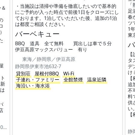
「
・当施設は清掃や準備を徹底したいので基本的
ー＆
足
にご予約が入った時点で前後1日をクローズにし
春
ております。1泊していただいた後、追加の1泊
の
ツ
は都度ご相談ください。
ロ
1
ン）
バーベキュー
東
た
BBQ 道具 全て無料 買出しは車で５分
伊豆高原マックスバリュー 有り
【
東海／静岡県／伊豆高原
タ
屋
静岡県伊東市池632-7
デ
け
貸別荘
屋根付BBQ
Wi-Fi
・ト
【
子連れ・ファミリー
全館禁煙
温泉近隣
・新
追
海沿い・海水浴
材は
不
料
供
バ
い
店
【
静岡県伊東市富戸先原1317-1215（大室高原10丁目506）
静