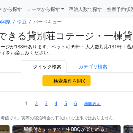
アから探す
テーマから探す
宿泊人数で探す
空室予約状
静岡県
伊豆
バーベキュー
きる貸別荘コテージ・一棟貸し
が188軒あります。ペット可99軒・大人数対応131軒・温泉付き8
ティをお楽しみください。
クイック検索
カテゴリ検索
検索条件を開く
1
2
3
4
5
6
地図表示
参考値です。実際の宿泊料金の下限および上限ではありません。
屋根付きデッキで年中BBQが楽しめる！