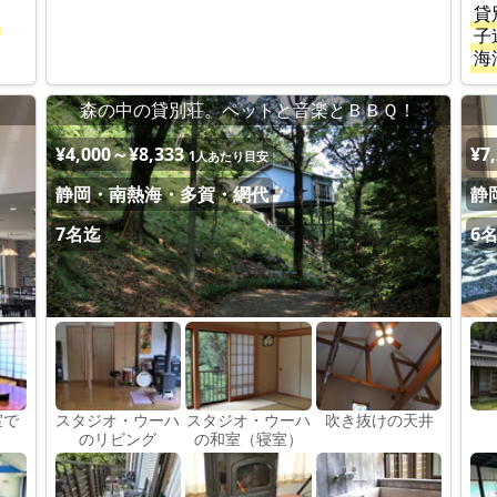
貸
子
海
森の中の貸別荘。ペットと音楽とＢＢＱ！
¥4,000～¥8,333
¥7
1人あたり目安
静岡・南熱海・多賀・網代
静
7名迄
6
室で
スタジオ・ウーハ
スタジオ・ウーハ
吹き抜けの天井
のリビング
の和室（寝室）