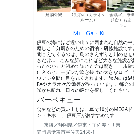
建物外観
特別室（カラオケ
会議室。卓
ルーム）
（1台）もあ
す。
Mi・Ga・Ki
伊豆の海にほど近い山々に囲まれた自然の中
癒しと自分磨きのための宿泊・研修施設です
聞こえてくるのは、鳥のさえずりと川のせせ
ぎだけ…「こんな所にこれほど大きな施設が
ったのか」と初めて訪れた方は驚き、一歩館
に入ると、モダンな吹き抜けの大きなロビー
ウンジ空間に目を丸くされます。館内には温
PAやカラオケ設備等が整っています。都会の
噪から離れて日々の疲れを癒してください。
バーベキュー
食材などの買い出しは、車で10分のMEGAド
ン・キホーテ 伊東店がおすすめです！
東海／静岡県／伊東・宇佐美・川奈
静岡県伊東市宇佐美2458-1