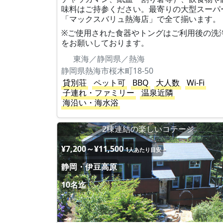
味料はご持参ください。最寄りの大型スーパ
「マックスバリュ熱海店」で全て揃います。
※ご使用された食器やトングはご利用後の洗
をお願いしております。
東海／静岡県／熱海
静岡県熱海市桜木町18-50
貸別荘
ペット可
BBQ
大人数
Wi-Fi
子連れ・ファミリー
温泉近隣
海沿い・海水浴
2棟連結の楽しいコテージ
¥7,200～¥11,500
1人あたり目安
静岡・伊豆高原
10名迄