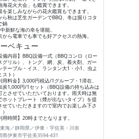
熱海花火大会」も鑑賞できます。
湯を楽しみながらの花火鑑賞もできます。
から秋は芝生ガーデンでBBQ、冬は掘りコタ
で鍋
年中新鮮な海の幸を堪能。
京から電車でも車でも好アクセスの熱海。
バーベキュー
設備内容】BBQ設備一式（BBQコンロ（ロー
スグリル）、トング、網、炭、着火剤、ガー
ンテーブル・イス、ランタン大1・小1、虫よ
ミスト）
利用料金】3,000円税込/1グループ・1滞在、
加炭1,000円/1セット（BBQ設備の持ち込みは
可とさせていただいております。雨天時は無
でホットプレート（煙が出ないタイプ）を提
させていただきますので室内でお楽しみ下さ
。）
利用時間】20時までとなります。
東海／静岡県／伊東・宇佐美・川奈
岡県伊東市宇佐美3594-431