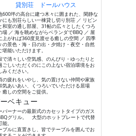
貸別荘 ドールハウス
地600坪の高台に建つ木々に囲まれた、閑静な
かにも別荘らしい一棟貸し切り別荘 ／ リビン
と和室の通し部屋、31帖の広々としたくつろ
の場 ／ 海を眺めながらベランダでBBQ ／ 屋
に上がれば360度見渡せる癒しの空間 ／ 四季
々の景色・海・日の出・夕焼け・夜空・自然
ご堪能いただけます。
寂で清々しい空気感、のんびり・ゆったりと
過ごしいただくのにこの上ない宿泊環境をお
しみください。
頃の疲れをいやし、気の置けない仲間や家族
和気あいあい、くつろいでいただける居場
・癒しの空間をご提供。
バーベキュー
ーバーナーの最新式のカセットタイプのガス
BBQグリル。 大型のホットプレートで代替
可能。
ーブルに直置きし、皆でテーブルを囲んでお
事することができます。