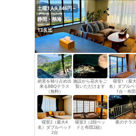
土曜1人9,846円～
静岡・熱海
13名迄
絶景を独り占め出
施設から花火をご
寝室1（最大
来るBBQテラス
覧いただけます
名）ダブルベ
（無料）
1台・布団
寝室2（最大4
寝室3（2段ベッ
夜のテラ
名）ダブルベッド
ドと布団2組）
2台