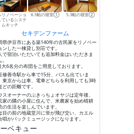
ルリノベーショ
6.5帖の寝室①
5.3帖の寝室②
しているシステ
ムキッチ
セキデンファーム
岡県伊豆市にある築140年の古民家をリノベー
ョンした一棟貸し別荘です。
人で宿泊いただいても追加料金はいただきま
ん。
最大6名分の布団をご用意しております。
豆修善寺駅から車で15分、バスも出ていま
。東京からは車、電車どちらを利用しても3時
ほどの距離です。
ウスオーナーのぶきっちょオヤジは定年後、
民家の隣の小屋に住んで、米農家を始め晴耕
読の生活を楽しんでいます。
は目の前の地蔵堂川に蛍が飛び交い、カエル
合唱がバックミュージックになります。
バーベキュー