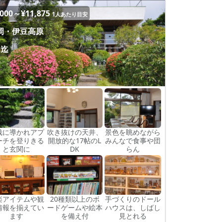
,000～¥11,875
1人あたり目安
岡・伊豆高原
名迄
栽に導かれアプ
吹き抜けの天井、
景色を眺めながら
ーチを登りきる
開放的な17帖のL
みんなで食事や団
と玄関に
DK
らん
楽アイテムや観
20種類以上のボ
手づくりのドール
情報を揃えてい
ードゲームや絵本
ハウスは、しばし
ます
を備え付
見とれる