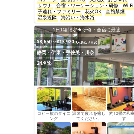
サウナ
合宿・ワーケーション・研修
Wi-Fi
子連れ・ファミリー
花火OK
全館禁煙
温泉近隣
海沿い・海水浴
1日1組限定★研修・合宿に最適！
¥8,650～¥13,920
1人あたり目安
静岡・伊東・宇佐美・川奈
24名迄
ロビー横のダイニ
温泉で疲れを癒し
約10畳の和
ング
てください。
す